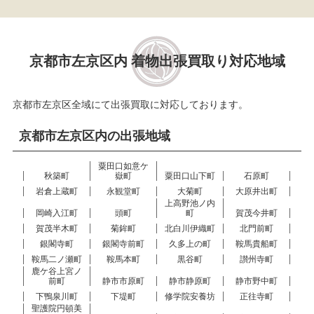
京都市左京区内 着物出張買取り対応地域
京都市左京区全域にて出張買取に対応しております。
京都市左京区内の出張地域
粟田口如意ケ
秋築町
嶽町
粟田口山下町
石原町
岩倉上蔵町
永観堂町
大菊町
大原井出町
上高野池ノ内
岡崎入江町
頭町
町
賀茂今井町
賀茂半木町
菊鉾町
北白川伊織町
北門前町
銀閣寺町
銀閣寺前町
久多上の町
鞍馬貴船町
鞍馬二ノ瀬町
鞍馬本町
黒谷町
讃州寺町
鹿ケ谷上宮ノ
前町
静市市原町
静市静原町
静市野中町
下鴨泉川町
下堤町
修学院安養坊
正往寺町
聖護院円頓美