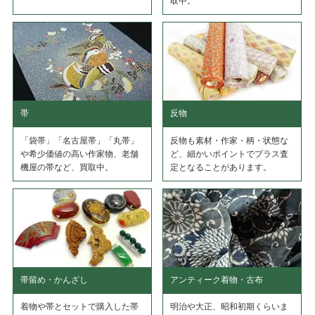
取中。
帯
反物
「袋帯」「名古屋帯」「丸帯」
反物も素材・作家・柄・状態な
や希少価値の高い作家物、老舗
ど、細かいポイントでプラス査
機屋の帯など、買取中。
定となることがあります。
帯留め・かんざし
アンティーク着物・古布
着物や帯とセットで購入した帯
明治や大正、昭和初期くらいま