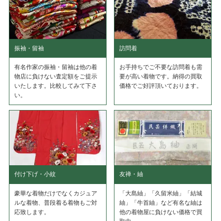
振袖・留袖
訪問着
有名作家の振袖・留袖は他の着
お手持ちでご不要な訪問着も需
物店に負けない査定額をご提示
要が高い着物です。納得の買取
いたします。比較してみて下さ
価格でご好評頂いております。
い。
付け下げ・小紋
友禅・紬
豪華な着物だけでなくカジュア
「大島紬」「久留米紬」「結城
ルな着物、普段着る着物もご対
紬」「牛首紬」など有名な紬は
応致します。
他の着物屋に負けない価格で買