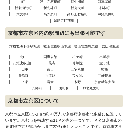
町
浄土寺石橋町
新生洲町
新車屋町
新東洞院町
新先斗町
新丸太町
杉本町
大文字町
高野泉町
高野上竹屋町
田中飛鳥井町
超勝寺門前町
京都市左京区内の駅周辺にも出張可能です
京都市地下鉄烏丸線
叡山電鉄叡山本線
叡山電鉄鞍馬線
京阪鴨東線
北山
国際会館
松ケ崎
出町柳
八瀬比叡山口
一乗寺
修学院
宝ケ池
元田中
茶山
三宅八幡
鞍馬
貴船口
市原駅
宝ケ池
二軒茶屋
二ノ瀬
岩倉
木野
京都精華大前
八幡前
出町柳
神宮丸太町
京都市左京区について
京都市左京区の人口は約20万人で京都府京都市北東部に位置して
います。京都市を構成する11区の内の一つです。区名は京都市の
東北部で京都御所から見て左側(東）ということです。京都市内を