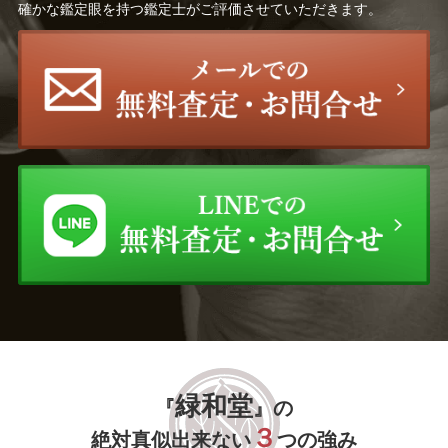
確かな鑑定眼を持つ鑑定士がご評価させていただきます。
緑和堂
『
』の
３
絶対真似出来ない
つの強み