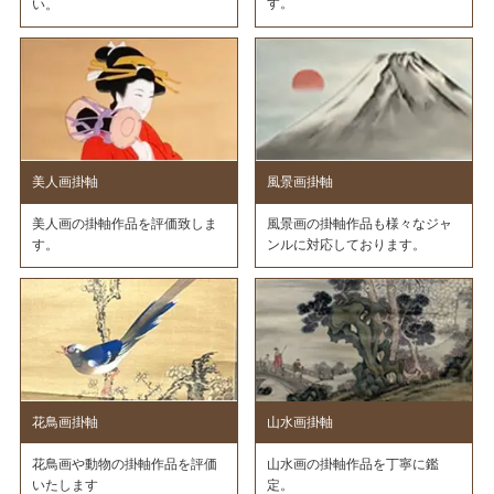
す。
い。
美人画掛軸
風景画掛軸
美人画の掛軸作品を評価致しま
風景画の掛軸作品も様々なジャ
す。
ンルに対応しております。
花鳥画掛軸
山水画掛軸
花鳥画や動物の掛軸作品を評価
山水画の掛軸作品を丁寧に鑑
いたします
定。