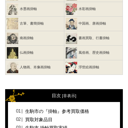
水墨画掛軸
水彩画掛軸
古筆、書簡掛軸
中国画、唐画掛軸
南画掛軸
書画買取、行書掛軸
仏画掛軸
風俗画、歴史画掛軸
人物画、肖像画掛軸
浮世絵画掛軸
目次
[
非表示
]
生駒市の『掛軸』参考買取価格
買取対象品目
生駒市 掛軸買取実績