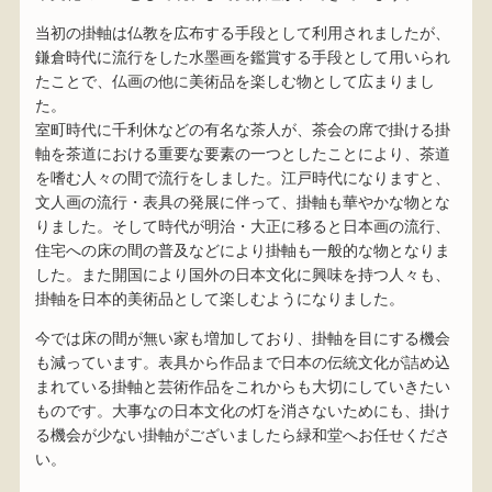
当初の掛軸は仏教を広布する手段として利用されましたが、
鎌倉時代に流行をした水墨画を鑑賞する手段として用いられ
たことで、仏画の他に美術品を楽しむ物として広まりまし
た。
室町時代に千利休などの有名な茶人が、茶会の席で掛ける掛
軸を茶道における重要な要素の一つとしたことにより、茶道
を嗜む人々の間で流行をしました。江戸時代になりますと、
文人画の流行・表具の発展に伴って、掛軸も華やかな物とな
りました。そして時代が明治・大正に移ると日本画の流行、
住宅への床の間の普及などにより掛軸も一般的な物となりま
した。また開国により国外の日本文化に興味を持つ人々も、
掛軸を日本的美術品として楽しむようになりました。
今では床の間が無い家も増加しており、掛軸を目にする機会
も減っています。表具から作品まで日本の伝統文化が詰め込
まれている掛軸と芸術作品をこれからも大切にしていきたい
ものです。大事なの日本文化の灯を消さないためにも、掛け
る機会が少ない掛軸がございましたら緑和堂へお任せくださ
い。