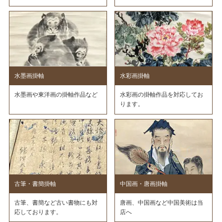
水墨画掛軸
水彩画掛軸
水墨画や東洋画の掛軸作品など
水彩画の掛軸作品を対応してお
ります。
古筆・書簡掛軸
中国画・唐画掛軸
古筆、書簡など古い書物にも対
唐画、中国画など中国美術は当
応しております。
店へ