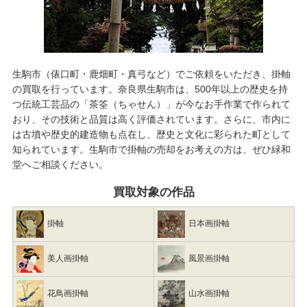
生駒市（俵口町・鹿畑町・真弓など）でご依頼をいただき、掛軸
の買取を行っています。奈良県生駒市は、500年以上の歴史を持
つ伝統工芸品の「茶筌（ちゃせん）」が今なお手作業で作られて
おり、その技術と品質は高く評価されています。さらに、市内に
は古墳や歴史的建造物も点在し、歴史と文化に彩られた町として
知られています。生駒市で
掛軸の売却
をお考えの方は、ぜひ緑和
堂へご相談ください。
買取対象の作品
掛軸
日本画掛軸
美人画掛軸
風景画掛軸
花鳥画掛軸
山水画掛軸