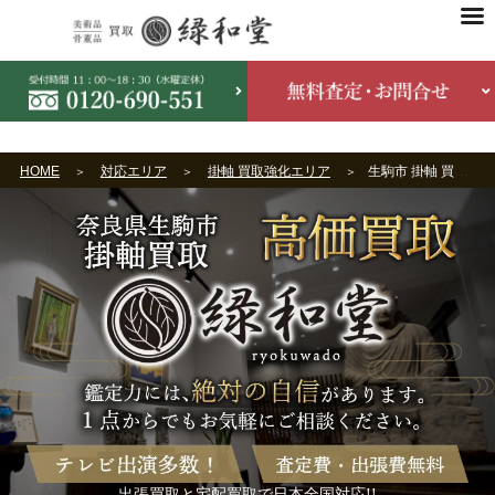
HOME
対応エリア
掛軸 買取強化エリア
生駒市 掛軸 買取
出張買取と宅配買取で日本全国対応!!