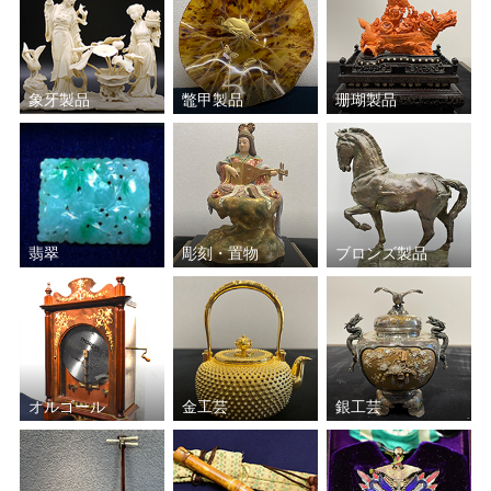
象牙製品
鼈甲製品
珊瑚製品
翡翠
彫刻・置物
ブロンズ製品
オルゴール
金工芸
銀工芸