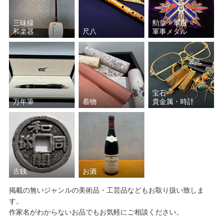
三味線
勲章・軍服
和楽器
尺八
軍事メダル
宝石
万年筆
着物
貴金属・時計
古銭
お酒
掲載の無いジャンルの美術品・工芸品などもお取り扱い致しま
す。
作家名がわからないお品でもお気軽にご相談ください。