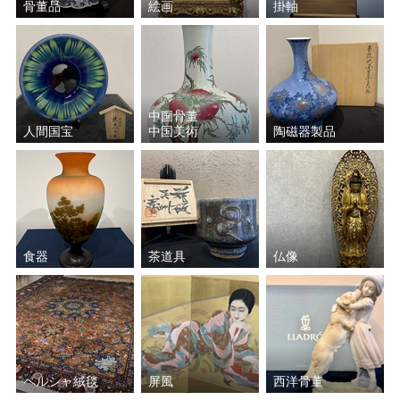
骨董品
絵画
掛軸
中国骨董
人間国宝
中国美術
陶磁器製品
食器
茶道具
仏像
ペルシャ絨毯
屏風
西洋骨董