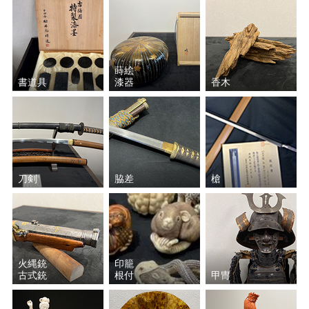
蒔絵
書道具
漆器
香木
刀剣
脇差
槍
火縄銃
印籠
古式銃
根付
甲冑