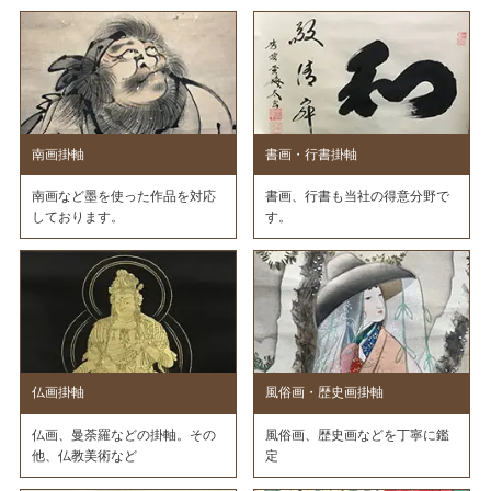
南画掛軸
書画・行書掛軸
南画など墨を使った作品を対応
書画、行書も当社の得意分野で
しております。
す。
仏画掛軸
風俗画・歴史画掛軸
仏画、曼荼羅などの掛軸。その
風俗画、歴史画などを丁寧に鑑
他、仏教美術など
定