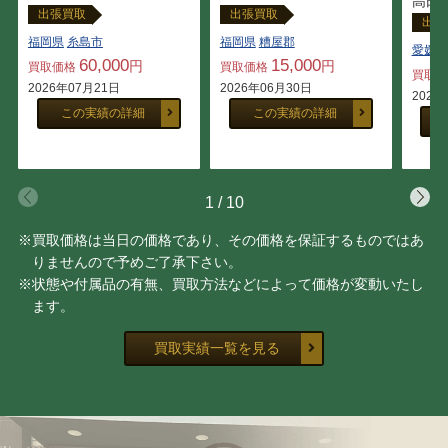
高田
出張買取
出張買取
出張
福岡県
糸島市
福岡県
糟屋郡
愛媛県
60,000
15,000
円
円
買取価格
買取価格
買取
2026年07月21日
2026年06月30日
2026
この実績の詳細
この実績の詳細
1
/
10
※買取価格は当日の価格であり、その価格を保証するものではあ
りませんので予めご了承下さい。
※状態や付属品の有無、買取方法などによって価格が変動いたし
ます。
買取実績一覧を見る