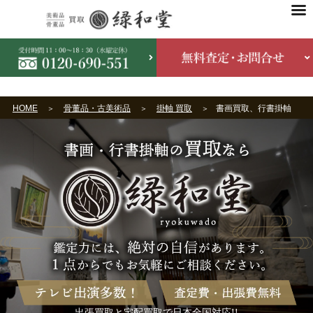
HOME
骨董品・古美術品
掛軸 買取
書画買取、行書掛軸
出張買取と宅配買取で日本全国対応!!