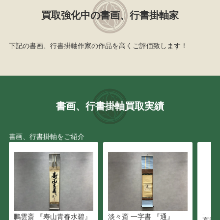
買取強化中の書画、行書掛軸家
下記の書画、行書掛軸作家の作品を高くご評価致します！
書画、行書掛軸買取実績
書画、行書掛軸をご紹介
鵬雲斎 『寿山青春水碧』
淡々斎 一字書 『通』