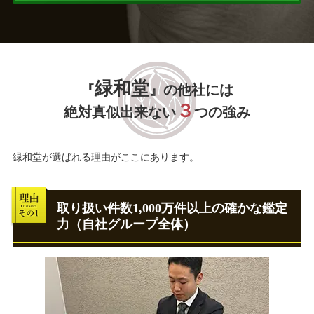
緑和堂
『
』の他社には
３
絶対真似出来ない
つの強み
緑和堂が選ばれる理由がここにあります。
取り扱い件数1,000万件以上の確かな鑑定
力（自社グループ全体）