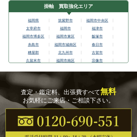
掛軸 買取強化エリア
福岡県
筑紫野市
福岡市中央区
太宰府市
福岡市
福津市
福岡市博多区
福岡市東区
飯塚市
糸島市
福岡市城南区
春日市
糟屋郡
北九州市
古賀市
久留米市
福岡市南区
宗像市
福岡市西区
大牟田市
大野城市
福岡市早良区
行橋市
埼玉県
上尾市
春日部市
川越市
無料
査定・鑑定料、出張費すべて
川口市
越谷市
さいたま市
お気軽にご来店・ご相談下さい。
草加市
所沢市
滋賀県
東近江市
彦根市
甲賀市
草津市
守山市
長浜市
大津市
栗東市
京都府
福知山市
城陽市
亀岡市