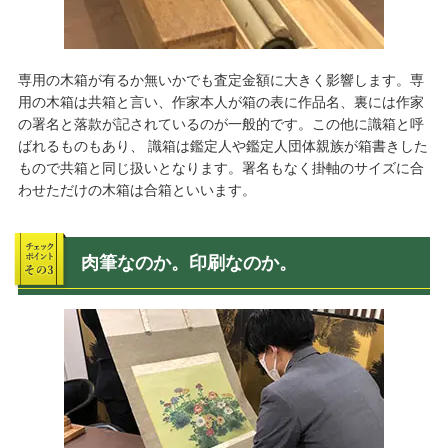
専用の木箱が有るか無いかでも査定金額に大きく影響します。専
用の木箱は共箱と言い、作家本人が箱の表に作品名、裏には作家
の署名と落款が記されているのが一般的です。この他に識箱と呼
ばれるものもあり、 識箱は鑑定人や鑑定人団体親族が箱書きした
もので共箱と同じ扱いとなります。署名もなく掛軸のサイズに合
わせただけの木箱は合箱といいます。
肉筆なのか。印刷なのか。