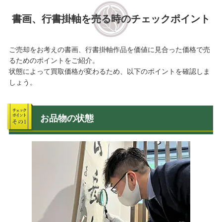
生駒市
橿原市
奈良市
書画、行書掛軸を売る時のチェックポイント
大和郡山市
愛知県
安城市
一宮市
犬山市
春日井市
清須市
長久手市
名古屋市
ご売却をお考えの書画、行書掛軸作品を価値に見合った価格で売
西尾市
日進市
岡崎市
るためのポイントをご紹介。
尾張旭市
瀬戸市
豊橋市
状態によって買取価格が変わるため、以下のポイントを確認しま
しょう。
豊田市
東京都
足立区
荒川区
文京区
千代田区
調布市
江戸川区
八王子市
お品物の状態
板橋区
葛飾区
江東区
町田市
目黒区
港区
中野区
練馬区
西東京市
大田区
世田谷区
渋谷区
品川区
新宿区
杉並区
墨田区
台東区
中央区
北区
豊島区
神奈川県
厚木市
茅ヶ崎市
海老名市