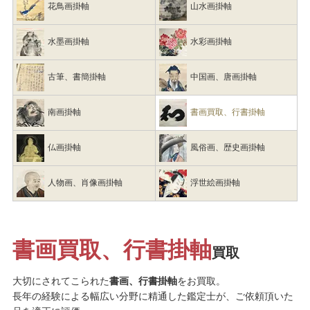
花鳥画掛軸
山水画掛軸
水墨画掛軸
水彩画掛軸
古筆、書簡掛軸
中国画、唐画掛軸
南画掛軸
書画買取、行書掛軸
仏画掛軸
風俗画、歴史画掛軸
人物画、肖像画掛軸
浮世絵画掛軸
書画買取、行書掛軸
買取
大切にされてこられた
書画、行書掛軸
をお買取。
長年の経験による幅広い分野に精通した鑑定士が、ご依頼頂いた