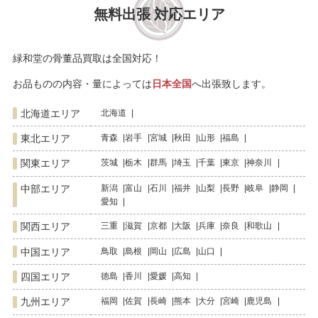
無料出張 対応エリア
緑和堂の骨董品買取は全国対応！
お品ものの内容・量によっては
日本全国
へ出張致します。
北海道エリア
北海道
東北エリア
青森
岩手
宮城
秋田
山形
福島
関東エリア
茨城
栃木
群馬
埼玉
千葉
東京
神奈川
中部エリア
新潟
富山
石川
福井
山梨
長野
岐阜
静岡
愛知
関西エリア
三重
滋賀
京都
大阪
兵庫
奈良
和歌山
中国エリア
鳥取
島根
岡山
広島
山口
四国エリア
徳島
香川
愛媛
高知
九州エリア
福岡
佐賀
長崎
熊本
大分
宮崎
鹿児島