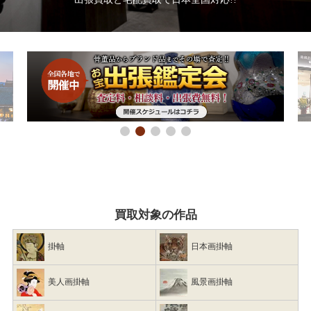
買取対象の作品
掛軸
日本画掛軸
美人画掛軸
風景画掛軸