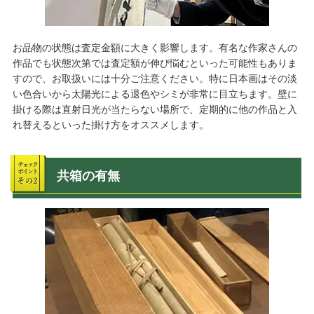
藤沢市
秦野市
平塚市
伊勢原市
鎌倉市
川崎市
小田原市
相模原市
大和市
お品物の状態は査定金額に大きく影響します。有名な作家さんの
横浜市
横須賀市
座間市
作品でも状態次第では査定額が伸び悩むといった可能性もありま
熊本県
天草市
合志市
すので、お取扱いには十分ご注意ください。特に日本画はその淡
い色合いから太陽光による退色やシミが非常に目立ちます。壁に
熊本市
玉名市
八代市
掛ける際は直射日光が当たらない場所で、定期的に他の作品と入
大分県
別府市
大分市
れ替えるといった掛け方をオススメします。
佐賀県
唐津市
佐賀市
鳥栖市
長崎県
長崎市
佐世保市
宮崎県
鹿児島県
共箱の有無