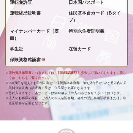
運転免許証
日本国パスポート
運転経歴証明書
住民基本台カード（Bタイ
プ）
マイナンバーカード（表
特別永住者証明書
面）
学生証
在留カード
保険資格確認書
※
※保険資格確認書につきましては、別途確認書類も提出して頂いております。詳し
くはこちらをご覧ください。
※200万円を超えるお取引の際は、保険資格確認書に加え発行日から3ヶ月以内の公
共料金領収書（請求書）又は、住民票が必要になります。
※恐れ入りますが、本サービスは満18歳以上の方のみとさせて頂いております。
※法人のお客様の場合、ご本人の本人確認書類、会社の登記事項証明書または、印
鑑証明書が必要となります。