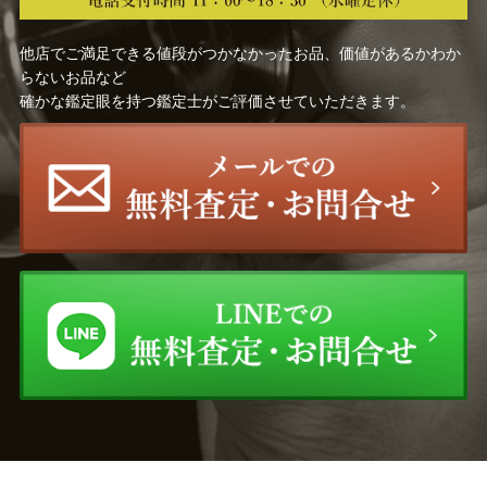
木津川市
京田辺
京丹後市
京都市
舞鶴市
向日市
他店でご満足できる値段がつかなかったお品、価値があるかわか
長岡京市
宇治市
八幡市
らないお品など
大阪府
大東市
羽曳野市
確かな鑑定眼を持つ鑑定士がご評価させていただきます。
東大阪市
枚方市
大阪市平野区
茨木市
池田市
和泉市
泉佐野市
門真市
河内長野市
岸和田市
松原市
箕面市
守口市
寝屋川市
大阪市
堺市
吹田市
高槻市
富田林市
豊中市
八尾市
兵庫県
明石市
尼崎市
芦屋市
神戸市東灘区
姫路市
伊丹市
加古川市
川西市
神戸市
西宮市
三田市
宝塚市
高砂市
丹波篠山市
神戸市垂水区
神戸市中央区
奈良県