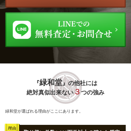
緑和堂
『
』の他社には
３
絶対真似出来ない
つの強み
緑和堂が選ばれる理由がここにあります。