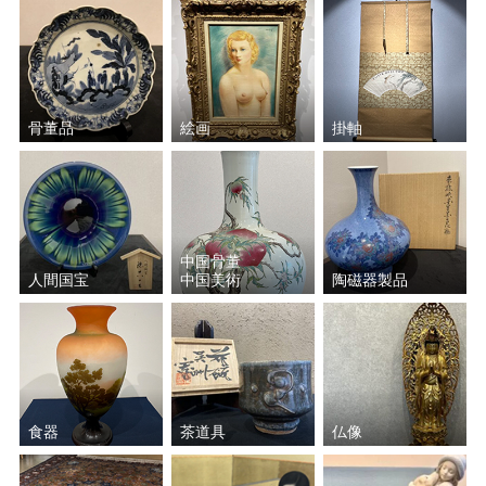
骨董品
絵画
掛軸
中国骨董
人間国宝
中国美術
陶磁器製品
食器
茶道具
仏像