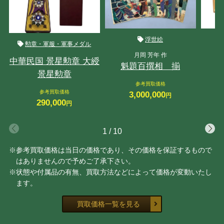
浮世絵
勲章・軍服・軍事メダル
月岡 芳年 作
中華民国 景星勲章 大綬
魁題百撰相 揃
景星勲章
参考買取価格
参考買取価格
3,000,000
円
290,000
円
1
/
10
※参考買取価格は当日の価格であり、その価格を保証するもので
はありませんので予めご了承下さい。
※状態や付属品の有無、買取方法などによって価格が変動いたし
ます。
買取価格一覧を見る