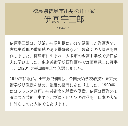
徳島県徳島市出身の洋画家
伊原 宇三郎
1894 – 1976
伊原宇三郎は、明治から昭和期にかけて活躍した洋画家で、
古典主義風の重量感のある裸婦像など、数多くの人物画を制
作しました。徳島市に生まれ、大阪市の今宮中学校で折口信
夫に学びました。東京美術学校西洋画科では藤島武二に師事
し、1920年の第2回帝展で入選しました。
1925年に渡仏。4年後に帰国し、帝国美術学校教授や東京美
術学校助教授を務め、後進の指導にあたりました。1960年
にはフランス政府から芸術文化勲章を受章。伊原は西洋のモ
ダニズム芸術、中でもパブロ・ピカソの作品を、日本の大衆
に知らしめた人物でもあります。