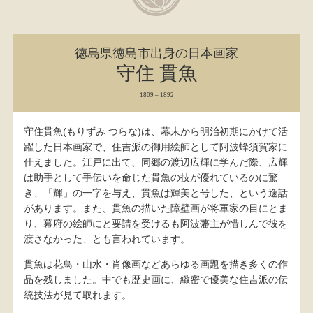
徳島県徳島市出身の日本画家
守住 貫魚
1809 – 1892
守住貫魚(もりずみ つらな)は、幕末から明治初期にかけて活
躍した日本画家で、住吉派の御用絵師として阿波蜂須賀家に
仕えました。江戸に出て、同郷の渡辺広輝に学んだ際、広輝
は助手として手伝いを命じた貫魚の技が優れているのに驚
き、「輝」の一字を与え、貫魚は輝美と号した、という逸話
があります。また、貫魚の描いた障壁画が将軍家の目にとま
り、幕府の絵師にと要請を受けるも阿波藩主が惜しんで彼を
渡さなかった、とも言われています。
貫魚は花鳥・山水・肖像画などあらゆる画題を描き多くの作
品を残しました。中でも歴史画に、緻密で優美な住吉派の伝
統技法が見て取れます。