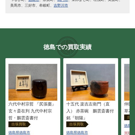
美馬市
三好市
牟岐町
吉野川市
徳島での買取実績
六代中村宗哲 『尻張棗』
十五代 楽吉左衛門（直
仲田
玄々斎在判 九代中村宗
入） 赤茶碗 鵬雲斎書付
草花
出張
哲・鵬雲斎書付
銘『朝陽』
出張買取
出張買取
徳島県
徳島県徳島市
徳島県徳島市
買取