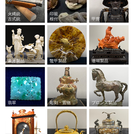
火縄銃
印籠
古式銃
根付
甲冑
象牙製品
鼈甲製品
珊瑚製品
翡翠
彫刻・置物
ブロンズ製品