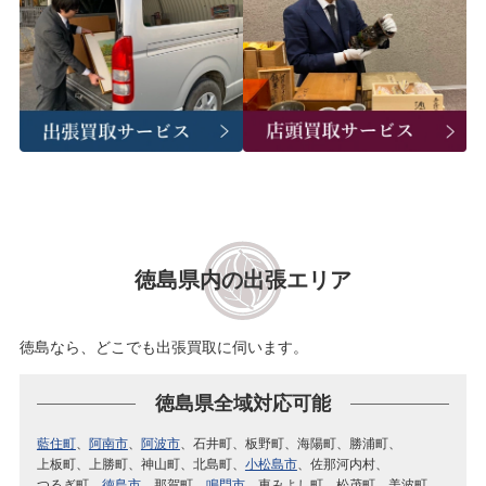
徳島県内の出張エリア
徳島なら、どこでも出張買取に伺います。
徳島県全域対応可能
藍住町
阿南市
阿波市
石井町
板野町
海陽町
勝浦町
上板町
上勝町
神山町
北島町
小松島市
佐那河内村
つるぎ町
徳島市
那賀町
鳴門市
東みよし町
松茂町
美波町