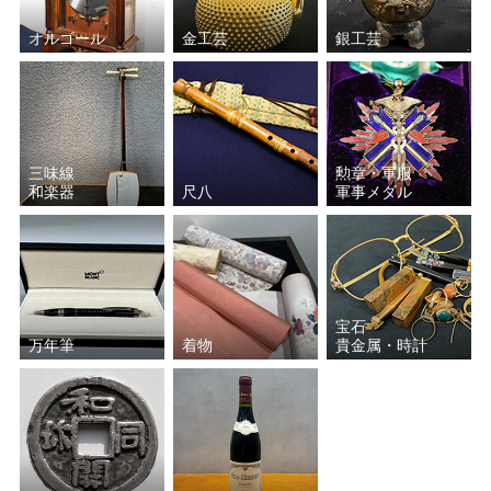
オルゴール
金工芸
銀工芸
三味線
勲章・軍服
和楽器
尺八
軍事メダル
宝石
万年筆
着物
貴金属・時計