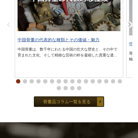
中国骨董の代表的な種類とその価値・魅力
中国
中国骨董は、数千年にわたる中国の壮大な歴史と、その中で
骨董
育まれた文化、そして精緻な芸術の粋を凝縮した貴重な遺産
軸に
です。これらの品々は単なる古い装飾品ではなく、時の流
い筆
れ、権力、美意識、そして人々の生活様式を映し出す「生き
てら
た歴史 …
深い
骨董品コラム一覧を見る