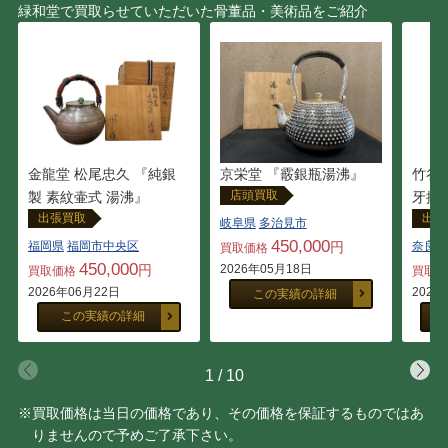
緑和堂で買取らせていただいた骨董品・美術品をご紹介
金龍堂 松尾忠久 『純銀
京栄堂 『霰銀瓶湯沸』
竹谷 
店頭買取
製 素紋壷式 湯沸』
牙摘
出張買取
出張
岐阜県
多治見市
450,000
福岡県
福岡市中央区
円
奈良県
買取価格
450,000
円
2026年05月18日
買取価格
買取
2026年06月22日
2026
この実績の詳細
この実績の詳細
1
/
10
※買取価格は当日の価格であり、その価格を保証するものではあ
りませんので予めご了承下さい。