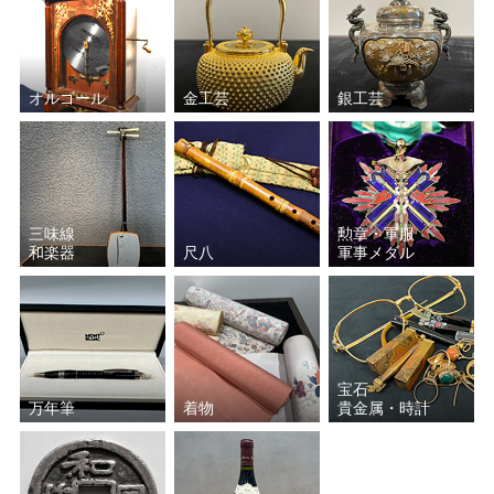
オルゴール
金工芸
銀工芸
三味線
勲章・軍服
和楽器
尺八
軍事メダル
宝石
万年筆
着物
貴金属・時計