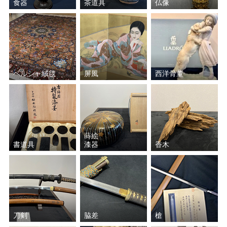
食器
茶道具
仏像
ペルシャ絨毯
屏風
西洋骨董
蒔絵
書道具
漆器
香木
刀剣
脇差
槍