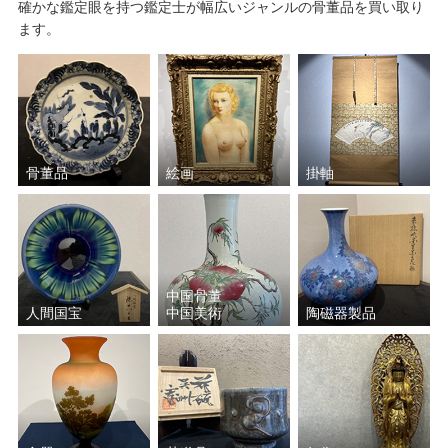
確かな鑑定眼を持つ鑑定士が幅広いジャンルの骨董品を買い取り
ます。
骨董品
絵画
掛軸
中国骨董
人間国宝
中国美術
陶磁器製品