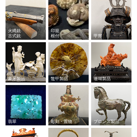
火縄銃
印籠
古式銃
根付
甲冑
象牙製品
鼈甲製品
珊瑚製品
翡翠
彫刻・置物
ブロンズ製品