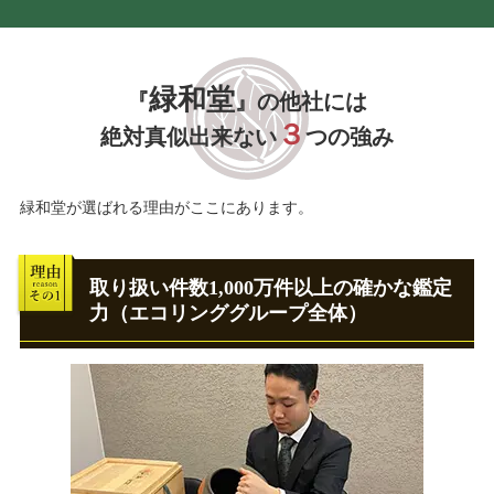
緑和堂
『
』の他社には
３
絶対真似出来ない
つの強み
緑和堂が選ばれる理由がここにあります。
取り扱い件数1,000万件以上の確かな鑑定
力（エコリンググループ全体）