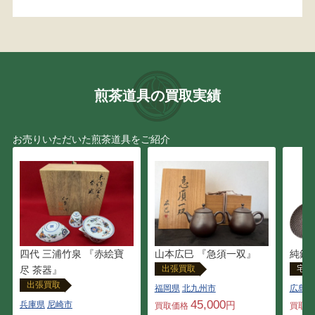
煎茶道具の買取実績
お売りいただいた煎茶道具をご紹介
四代 三浦竹泉 『赤絵寶
山本広巳 『急須一双』
純銀
出張買取
宅配
尽 茶器』
出張買取
福岡県
北九州市
広島県
45,000
兵庫県
尼崎市
円
買取価格
買取