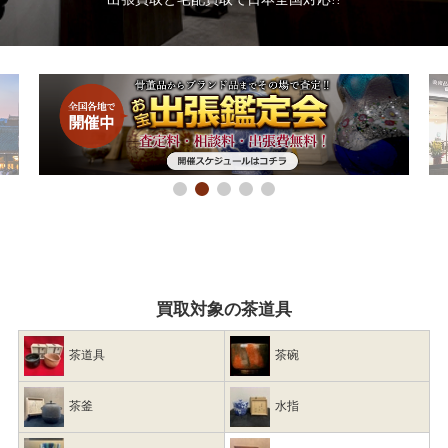
買取対象の茶道具
茶道具
茶碗
茶釜
水指