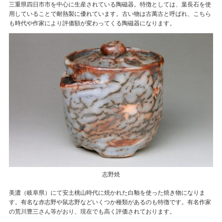
三重県四日市市を中心に生産されている陶磁器。特徴としては、葉長石を使
用していることで耐熱製に優れています。古い物は古萬古と呼ばれ、こちら
も時代や作家により評価額が変わってくる陶磁器になります。
志野焼
美濃（岐阜県）にて安土桃山時代に焼かれた白釉を使った焼き物になりま
す。有名な赤志野や鼠志野などいくつか種類があるのも特徴です。有名作家
の荒川豊三さん等がおり、現在でも高く評価されております。