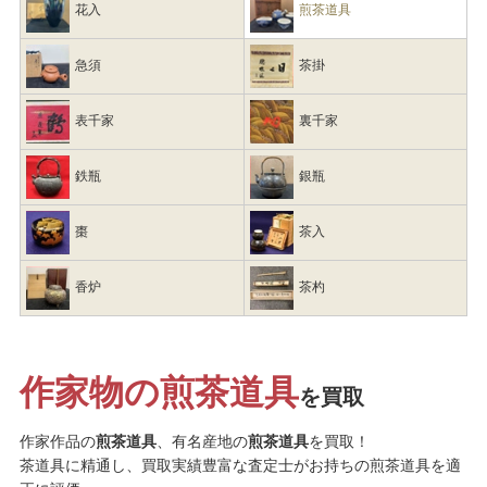
花入
煎茶道具
急須
茶掛
表千家
裏千家
鉄瓶
銀瓶
棗
茶入
香炉
茶杓
作家物の煎茶道具
を買取
作家作品の
煎茶道具
、有名産地の
煎茶道具
を買取！
茶道具に精通し、買取実績豊富な査定士がお持ちの煎茶道具を適