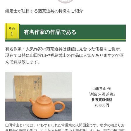
鑑定士が注目する煎茶道具の特徴をご紹介
有名作家の作品である
有名作家・人気作家の煎茶道具は価値に見合った価格をご提示。
現在では特に山田常山や福島武山の作品は人気がありますので喜
んで買取致します。
山田常山 作
『梨皮 朱泥 茶銚』
参考買取価格
70,000円
山田常山といえば、いわずもしれた常滑焼の人間国宝です。幼少の頃よりお
父様から陶芸を学び、亡くなった後に常山を襲名致しました。現在中国で煎