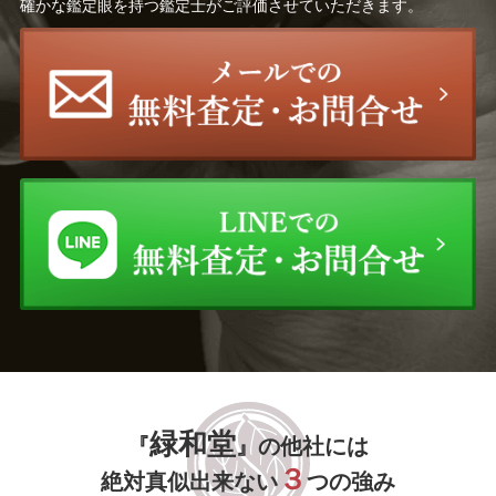
確かな鑑定眼を持つ鑑定士がご評価させていただきます。
緑和堂
『
』の他社には
３
絶対真似出来ない
つの強み