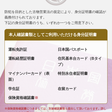
防犯を目的とした古物営業法の規定により、身分証明書の確認が
義務付けられております。
下記の身分証明書のうち、いずれか一つをご用意下さい。
本人確認書類として
ご利用いただける
身分証明書
運転免許証
日本国パスポート
運転経歴証明書
住民基本台カード（Bタイ
プ）
マイナンバーカード（表
特別永住者証明書
面）
学生証
在留カード
保険資格確認書
※
※保険資格確認書につきましては、別途確認書類も提出して頂いております。詳し