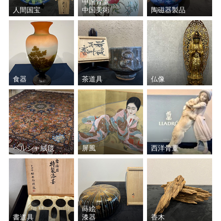
中国骨董
人間国宝
中国美術
陶磁器製品
食器
茶道具
仏像
ペルシャ絨毯
屏風
西洋骨董
蒔絵
書道具
漆器
香木