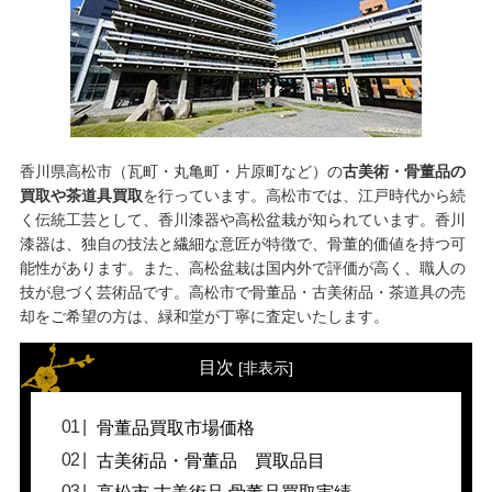
香川県高松市（瓦町・丸亀町・片原町など）の
古美術・骨董品の
買取や茶道具買取
を行っています。高松市では、江戸時代から続
く伝統工芸として、香川漆器や高松盆栽が知られています。香川
漆器は、独自の技法と繊細な意匠が特徴で、骨董的価値を持つ可
能性があります。また、高松盆栽は国内外で評価が高く、職人の
技が息づく芸術品です。高松市で
骨董品・古美術品・茶道具の売
却
をご希望の方は、緑和堂が丁寧に査定いたします。
目次
[
非表示
]
骨董品買取市場価格
古美術品・骨董品 買取品目