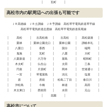
瓦町
高松市内の駅周辺への出張も可能です
ＪＲ高徳線
ＪＲ土讃線
ＪＲ予讃線
高松琴平電気鉄道琴平線
高松琴平電気鉄道志度線
高松琴平電気鉄道長尾線
高松
古高松南
古高松
高松築港
栗林
栗林公園北口
栗林公園
讃岐牟礼
八栗口
香西
国分
端岡
鬼無
瓦町
八栗
大町
八栗新道
六万寺
屋島
昭和町
木太町
仏生山
太田
三条
円座
片原町
岡本
空港通り
一宮
琴電屋島
潟元
塩屋
原
房前
松島二丁目
春日川
沖松島
今橋
林道
高田
木太東口
西前田
水田
元山
花園
高松市について