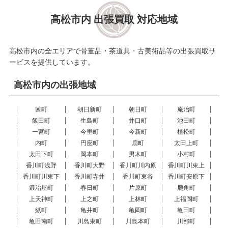
高松市内 出張買取 対応地域
高松市内の全エリアで骨董品・茶道具・古美術品等の出張買取サ
ービスを提供しています。
高松市内の出張地域
茜町
朝日新町
朝日町
庵治町
飯田町
生島町
井口町
池田町
一宮町
今里町
今新町
植松町
内町
円座町
扇町
太田上町
太田下町
岡本町
男木町
小村町
香川町浅野
香川町大野
香川町川内原
香川町川東上
香川町川東下
香川町寺井
香川町東谷
香川町安原下
鍛冶屋町
春日町
片原町
鹿角町
上天神町
上之町
上林町
上福岡町
紙町
亀井町
亀岡町
亀田町
亀田南町
川島東町
川島本町
川部町