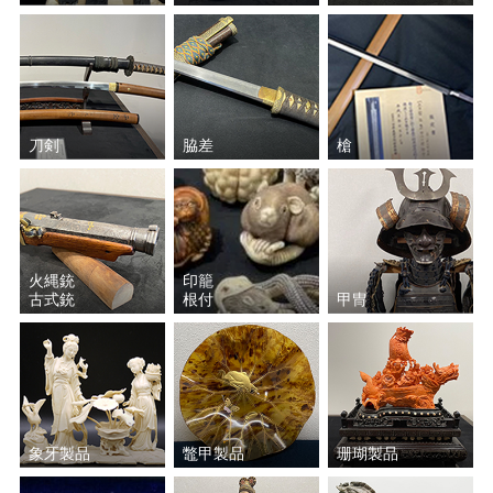
刀剣
脇差
槍
火縄銃
印籠
古式銃
根付
甲冑
象牙製品
鼈甲製品
珊瑚製品