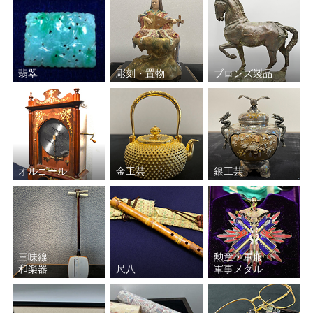
翡翠
彫刻・置物
ブロンズ製品
オルゴール
金工芸
銀工芸
三味線
勲章・軍服
和楽器
尺八
軍事メダル