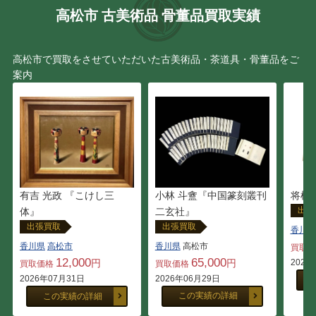
高松市 古美術品 骨董品買取実績
高松市で買取をさせていただいた古美術品・茶道具・骨董品をご
案内
有吉 光政 『こけし三
小林 斗盦『中国篆刻叢刊
将棋駒
出張
体』
二玄社』
出張買取
出張買取
香川県
香川県
高松市
香川県
高松市
買取
12,000
65,000
円
円
2026
買取価格
買取価格
2026年07月31日
2026年06月29日
この実績の詳細
この実績の詳細