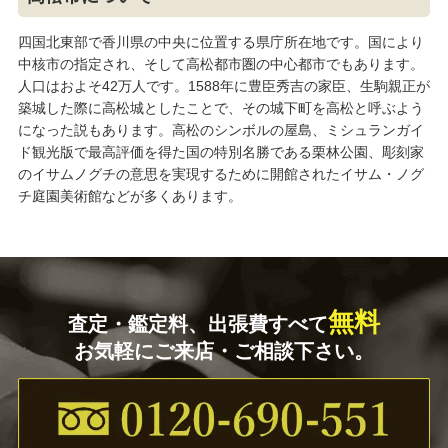
四国北東部で香川県の中央に位置する県庁所在地です。国により
中核市の指定され、そして高松都市圏の中心都市でもあります。
人口はおよそ42万人です。1588年に豊臣秀吉の家臣、生駒親正が
築城した際に高松城としたことで、その城下町を高松と呼ぶよう
になった説もあります。高松のシンボルの屋島、ミシュランガイ
ド観光版で最高評価を得た国の特別名勝である栗林公園、彫刻家
のイサムノグチの意思を実現するために開館されたイサム・ノグ
チ庭園美術館などが多くあります。
無料
査定・鑑定料、出張費すべて
お気軽にご来店・ご相談下さい。