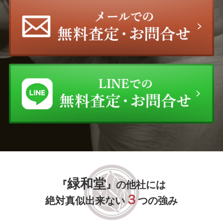
緑和堂
『
』の他社には
３
絶対真似出来ない
つの強み