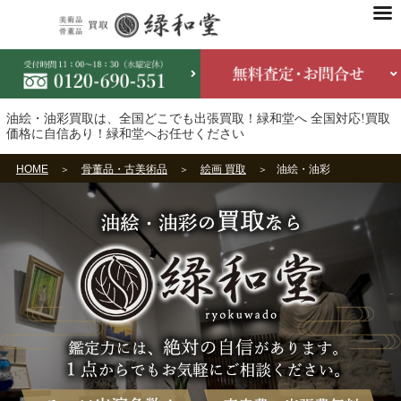
油絵・油彩買取は、全国どこでも出張買取！緑和堂へ 全国対応!買取
価格に自信あり！緑和堂へお任せください
HOME
骨董品・古美術品
絵画 買取
油絵・油彩