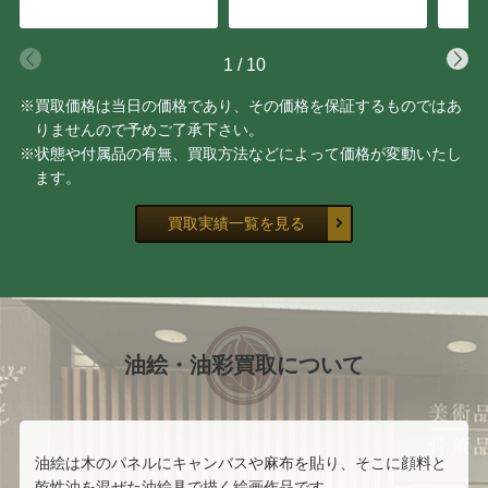
福井 良之助
小磯 良平
1
/
10
山下 清
アンドレ・ブラジリエ
※買取価格は当日の価格であり、その価格を保証するものではあ
りませんので予めご了承下さい。
脇田 和
彼末 宏
※状態や付属品の有無、買取方法などによって価格が変動いたし
ます。
辻村 史朗
東郷 青児
買取実績一覧を見る
小田切 訓
油絵・油彩買取について
油絵は木のパネルにキャンバスや麻布を貼り、そこに顔料と
乾性油を混ぜた油絵具で描く絵画作品です。