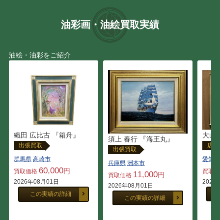
田崎 広助
原 精一
油彩画・油絵買取実績
ジャン・ジャンセン
クリスチャン・リース・ラ
ッセン
油絵・油彩をご紹介
ミッシェル・バテュ
元永 定正
斎藤 清
岡田 三郎助
小林 和作
上村 松篁
織田 広比古 『箱舟』
大山
須上 春行 『海王丸』
出張買取
店頭
出張買取
上田 臥牛
絹谷 幸二
群馬県
高崎市
愛知県
兵庫県
洲本市
60,000
円
買取価格
買取
11,000
円
買取価格
小倉 遊亀
西村 龍介
2026年08月01日
2026
2026年08月01日
この実績の詳細
この実績の詳細
安食 慎太郎
池田 満寿夫