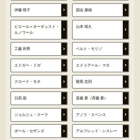
伊藤 晴子
国吉 康雄
ピエール＝オーギュスト・
山本 靖久
ルノワール
工藤 和男
ベルト・モリゾ
エドガー・ドガ
エドゥアール・マネ
クロード・モネ
横尾 忠則
日高 蔀
斎藤 要（斉藤 要）
ジョルジュ・スーラ
アノラ・スペンス
ポール・セザンヌ
アルフレッド・シスレー