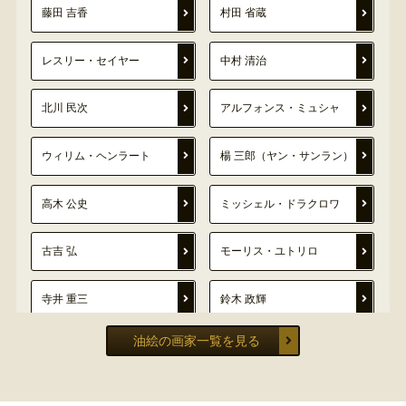
藤田 吉香
村田 省蔵
レスリー・セイヤー
中村 清治
北川 民次
アルフォンス・ミュシャ
ウィリム・ヘンラート
楊 三郎（ヤン・サンラン）
高木 公史
ミッシェル・ドラクロワ
古吉 弘
モーリス・ユトリロ
寺井 重三
鈴木 政輝
油絵の画家一覧を見る
井口 由多可
栗原 喜依子
塗師 祥一郎
マリー・ローランサン