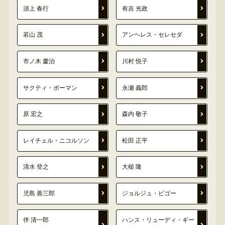
須上 春行
有吉 光政
若山 茂
アンヘレス・セレセダ
市ノ木 慶治
川村 悦子
サクティ・ボーマン
永瀬 義郎
原 宏之
森内 敬子
レイチェル・ニコルソン
松田 正平
清水 登之
大槌 隆
児島 善三郎
ジョルジュ・ビゴー
伴 清一郎
ハンス・リューディ・ギー