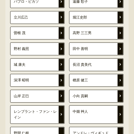
パブロ・ピカソ
遠藤 彰子
立川広己
堀江史郎
曽根 茂
高野 三三男
野村 義照
田中 善明
城 康夫
長沼 貴美代
深澤 昭明
楢原 健三
山岸 正巳
小向 貢嗣
レンブラント・ファン・レ
中畑 艸人
イン
野間 仁根
アンドレ・ヴィギュド