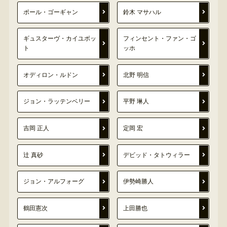
ポール・ゴーギャン
鈴木 マサハル
ギュスターヴ・カイユボッ
フィンセント・ファン・ゴ
ト
ッホ
オディロン・ルドン
北野 明信
ジョン・ラッテンベリー
平野 琳人
吉岡 正人
定岡 宏
辻 真砂
デビッド・タトウィラー
ジョン・アルフォーグ
伊勢崎勝人
鶴田憲次
上田勝也