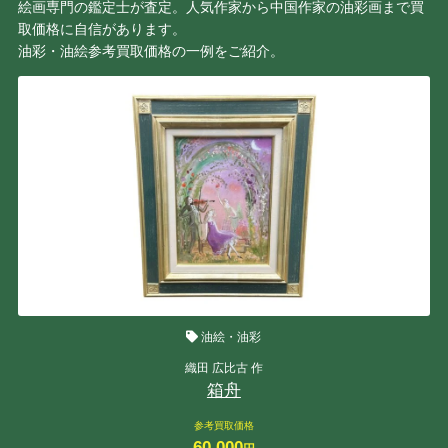
絵画専門の鑑定士が査定。人気作家から中国作家の油彩画まで買
取価格に自信があります。
油彩・油絵参考買取価格の一例をご紹介。
油絵・油彩
織田 広比古 作
箱舟
参考買取価格
60,000