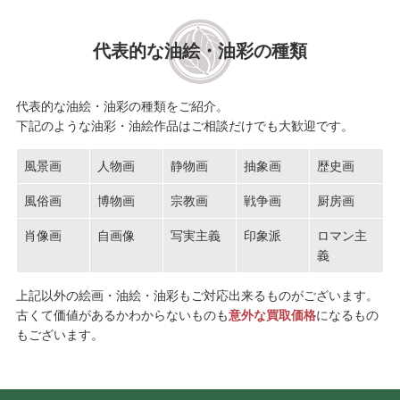
織田 廣喜
グスタフ・クリムト
代表的な油絵・油彩の種類
前川 強
萬 鉄五郎
代表的な油絵・油彩の種類をご紹介。
下記のような油彩・油絵作品はご相談だけでも大歓迎です。
藤井 勉
田染 幸雄
風景画
人物画
静物画
抽象画
歴史画
和田 英作
平川 敏夫
風俗画
博物画
宗教画
戦争画
厨房画
鈴木 信太郎
五味 悌四郎
肖像画
自画像
写実主義
印象派
ロマン主
義
平賀 亀祐
秋野 不矩
上記以外の絵画・油絵・油彩もご対応出来るものがございます。
古くて価値があるかわからないものも
意外な買取価格
になるもの
Ｊ.トレンツ・リャド
山口 華楊
もございます。
ジャン＝ピエール・カシニ
斎藤 真一
ョール