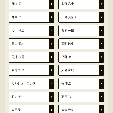
関 拓司
卯野 和宏
井坂 仁
川島 見依子
今中 洋二
栗原 一郎
青山 龍水
高間 惣七
黒澤 信男
平野 遼
若尾 和呂
人見 友紀
セルジュ・ラシス
韓 奉浩
竹内 浩一
羽田 裕
森田茂
大津英敏