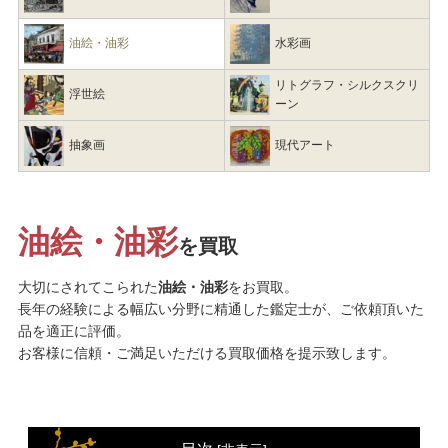
油絵・油彩
水彩画
リトグラフ・シルクスクリ
浮世絵
ーン
抽象画
現代アート
油絵・油彩
を買取
大切にされてこられた
油絵・油彩
をお買取。
長年の経験による幅広い分野に精通した鑑定士が、ご依頼頂いた
品を適正に評価。
お客様に信頼・ご満足いただける買取価格を提示致します。