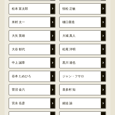
松本 富太郎
恒松 正敏
米村 太一
樋口善造
大矢 英雄
大城 真人
大谷 郁代
松尾 洋明
中上 誠章
黒川 達也
谷本 ためひろ
ジャン・フサロ
菅沼 金六
喜多村 知
宮永 岳彦
細迫 諭