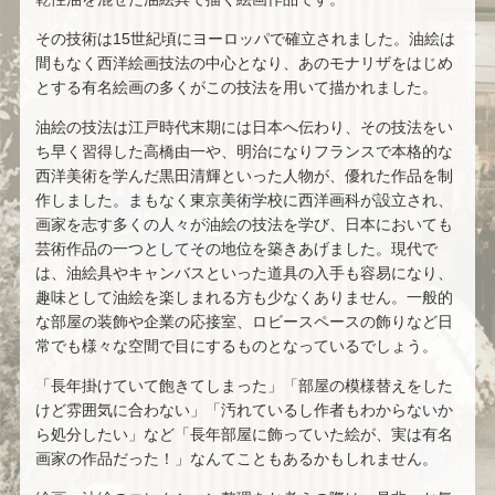
その技術は15世紀頃にヨーロッパで確立されました。油絵は
間もなく西洋絵画技法の中心となり、あのモナリザをはじめ
とする有名絵画の多くがこの技法を用いて描かれました。
油絵の技法は江戸時代末期には日本へ伝わり、その技法をい
ち早く習得した高橋由一や、明治になりフランスで本格的な
西洋美術を学んだ黒田清輝といった人物が、優れた作品を制
作しました。まもなく東京美術学校に西洋画科が設立され、
画家を志す多くの人々が油絵の技法を学び、日本においても
芸術作品の一つとしてその地位を築きあげました。現代で
は、油絵具やキャンバスといった道具の入手も容易になり、
趣味として油絵を楽しまれる方も少なくありません。一般的
な部屋の装飾や企業の応接室、ロビースペースの飾りなど日
常でも様々な空間で目にするものとなっているでしょう。
「長年掛けていて飽きてしまった」「部屋の模様替えをした
けど雰囲気に合わない」「汚れているし作者もわからないか
ら処分したい」など「長年部屋に飾っていた絵が、実は有名
画家の作品だった！」なんてこともあるかもしれません。