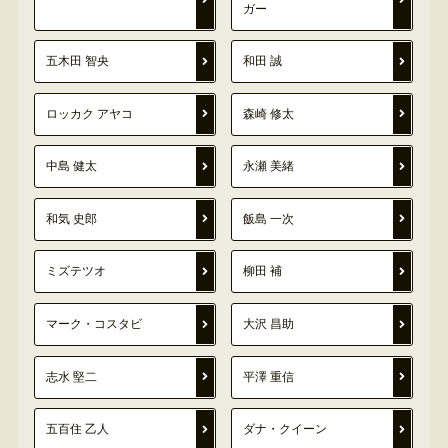
ガー
五木田 智央
和田 誠
ロッカク アヤコ
森崎 修太
中島 健太
永瀬 美緒
和気 史郎
飯島 一次
ミズテツオ
柳田 補
マーク・コスタビ
大沢 昌助
志水 堅二
平澤 重信
五百住 乙人
ダナ・クイーン