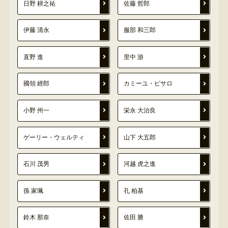
日野 耕之祐
佐藤 哲郎
伊藤 清永
服部 和三郎
直野 進
里中 游
國領 經郎
カミーユ・ピサロ
小野 州一
栄永 大治良
ゲーリー・ウェルティ
山下 大五郎
石川 茂男
河越 虎之進
孫 家珮
孔 柏基
鈴木 那奈
佐田 勝