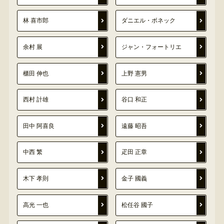
林 喜市郎
ダニエル・ボネック
余村 展
ジャン・フォートリエ
櫃田 伸也
上野 憲男
西村 計雄
谷口 和正
田中 阿喜良
遠藤 昭吾
中西 繁
疋田 正章
木下 孝則
金子 國義
高光 一也
松任谷 國子