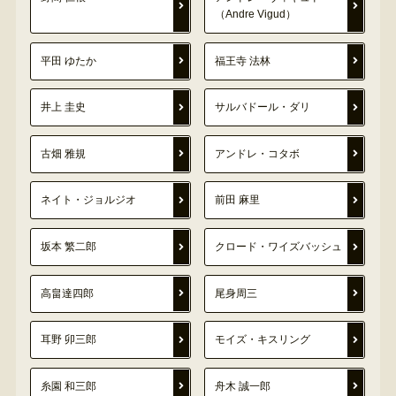
（Andre Vigud）
平田 ゆたか
福王寺 法林
井上 圭史
サルバドール・ダリ
古畑 雅規
アンドレ・コタボ
ネイト・ジョルジオ
前田 麻里
坂本 繁二郎
クロード・ワイズバッシュ
高畠達四郎
尾身周三
耳野 卯三郎
モイズ・キスリング
糸園 和三郎
舟木 誠一郎