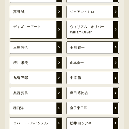
高田 誠
ジョアン・ミロ
ディズニーアート
ウィリアム・オリバー
William Oliver
三嶋 哲也
玉川 信一
櫻井 孝美
山本彪一
九鬼 三郎
中原 脩
奥西 賀男
織田 広比古
樋口洋
金子東日和
ロバート・ハインデル
松井 ヨシアキ