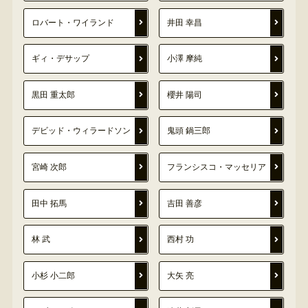
ロバート・ワイランド
井田 幸昌
ギィ・デサップ
小澤 摩純
黒田 重太郎
櫻井 陽司
デビッド・ウィラードソン
鬼頭 鍋三郎
宮崎 次郎
フランシスコ・マッセリア
田中 拓馬
吉田 善彦
林 武
西村 功
小杉 小二郎
大矢 亮