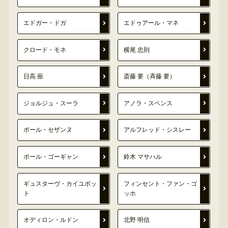
エドガー・ドガ
エドゥアール・マネ
クロード・モネ
横尾 忠則
日高 蔀
斎藤 要（斉藤 要）
ジョルジュ・スーラ
アノラ・スペンス
ポール・セザンヌ
アルフレッド・シスレー
ポール・ゴーギャン
鈴木 マサハル
ギュスターヴ・カイユボッ
フィンセント・ファン・ゴ
ト
ッホ
オディロン・ルドン
北野 明信