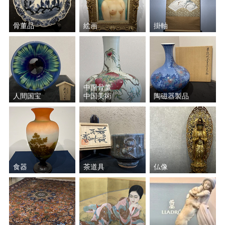
和田 英作
平川 敏夫
骨董品
絵画
掛軸
鈴木 信太郎
五味 悌四郎
平賀 亀祐
秋野 不矩
中国骨董
人間国宝
中国美術
陶磁器製品
Ｊ.トレンツ・リャド
山口 華楊
ジャン＝ピエール・カシニ
斎藤 真一
ョール
田崎 広助
原 精一
食器
茶道具
仏像
ジャン・ジャンセン
クリスチャン・リース・ラ
ッセン
ミッシェル・バテュ
元永 定正