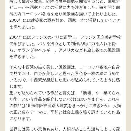
展にて金賞を受賞。以降は毎年個展を開催するなど、画壇デ
ビューから画家としての活動に力を注ぎました。毎年開く個
展の為ヨーロッパ各地を巡り風景画を描いてまわりました。
2000年には建築家の職を辞め、画家一本で活動していくこと
を決めました。
2004年にはフランスのパリに留学し、フランス国立美術学校
で学びました。パリを拠点として制作活動に力を入れる傍
ら、オランダやベルギー、アメリカなども旅し各地の風景画
を描きました。
そんな中西繁の描く美しい風景画は、ヨーロッパ各地を自身
で見て回り、自身が美しいと思った景色を一枚の絵に収めて
いるので、中西繁が感動した思いが込められているように感
じます。
想いが込められている作品と言えば、「廃墟」や「棄てられ
た街」という作品を紹介しないわけにはいきません。これら
の作品は1995年阪神淡路大震災をきっかけに描き始め、人類
の正と負をテーマに、平和と社会主義を強く訴えている作品
になります。
世界には美しい景色もあり、人類が起こした過ちによって変