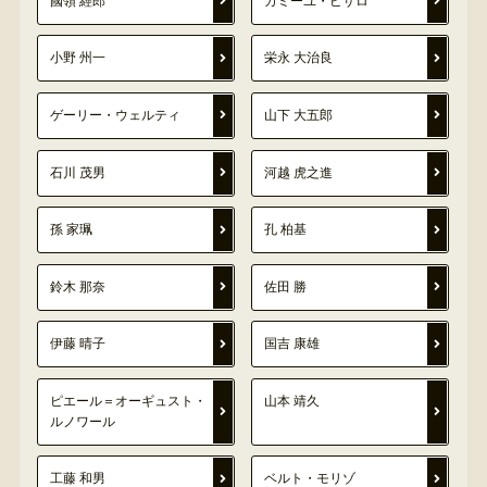
國領 經郎
カミーユ・ピサロ
小野 州一
栄永 大治良
ゲーリー・ウェルティ
山下 大五郎
石川 茂男
河越 虎之進
孫 家珮
孔 柏基
鈴木 那奈
佐田 勝
伊藤 晴子
国吉 康雄
ピエール＝オーギュスト・
山本 靖久
ルノワール
工藤 和男
ベルト・モリゾ