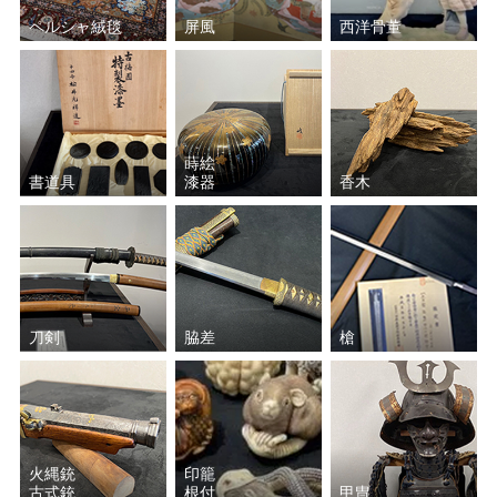
ペルシャ絨毯
屏風
西洋骨董
斎藤 清
岡田 三郎助
小林 和作
上村 松篁
蒔絵
上田 臥牛
絹谷 幸二
書道具
漆器
香木
小倉 遊亀
西村 龍介
安食 慎太郎
池田 満寿夫
刀剣
脇差
槍
福井 良之助
小磯 良平
山下 清
アンドレ・ブラジリエ
脇田 和
彼末 宏
火縄銃
印籠
古式銃
根付
甲冑