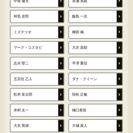
中島 健太
永瀬 美緒
和気 史郎
飯島 一次
ミズテツオ
柳田 補
マーク・コスタビ
大沢 昌助
志水 堅二
平澤 重信
五百住 乙人
ダナ・クイーン
松本 富太郎
恒松 正敏
米村 太一
樋口善造
大矢 英雄
大城 真人