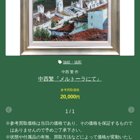
油絵・油彩
中西 繁 作
中西繁『メルトーラにて』
参考買取価格
20,000
円
1
/
1
※参考買取価格は当日の価格であり、その価格を保証するもので
はありませんので予めご了承下さい。
※状態や付属品の有無、買取方法などによって価格が変動いたし