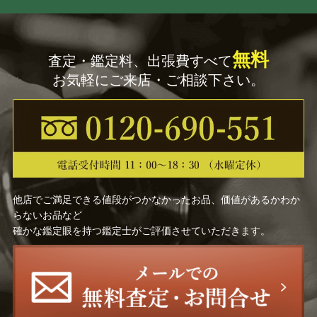
西村 計雄
谷口 和正
無料
査定・鑑定料、出張費すべて
田中 阿喜良
遠藤 昭吾
お気軽にご来店・ご相談下さい。
中西 繁
疋田 正章
木下 孝則
金子 國義
高光 一也
松任谷 國子
他店でご満足できる値段がつかなかったお品、価値があるかわか
藤田 吉香
村田 省蔵
らないお品など
確かな鑑定眼を持つ鑑定士がご評価させていただきます。
レスリー・セイヤー
中村 清治
北川 民次
アルフォンス・ミュシャ