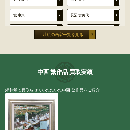
城 康夫
長沼 貴美代
深澤 昭明
楢原 健三
油絵の画家一覧を見る
山岸 正巳
小向 貢嗣
レンブラント・ファン・レ
中畑 艸人
イン
中西 繁作品 買取実績
野間 仁根
アンドレ・ヴィギュド
（Andre Vigud）
緑和堂で買取らせていただいた中西 繁作品をご紹介
平田 ゆたか
福王寺 法林
井上 圭史
サルバドール・ダリ