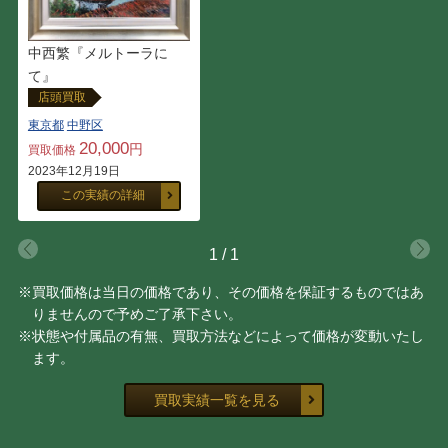
古畑 雅規
アンドレ・コタボ
中西繁『メルトーラに
ネイト・ジョルジオ
前田 麻里
て』
店頭買取
坂本 繁二郎
クロード・ワイズバッシュ
東京都
中野区
20,000
円
買取価格
高畠達四郎
尾身周三
2023年12月19日
この実績の詳細
耳野 卯三郎
モイズ・キスリング
1
/
1
糸園 和三郎
舟木 誠一郎
※買取価格は当日の価格であり、その価格を保証するものではあ
りませんので予めご了承下さい。
林 喜市郎
ダニエル・ボネック
※状態や付属品の有無、買取方法などによって価格が変動いたし
ます。
余村 展
ジャン・フォートリエ
買取実績一覧を見る
櫃田 伸也
上野 憲男