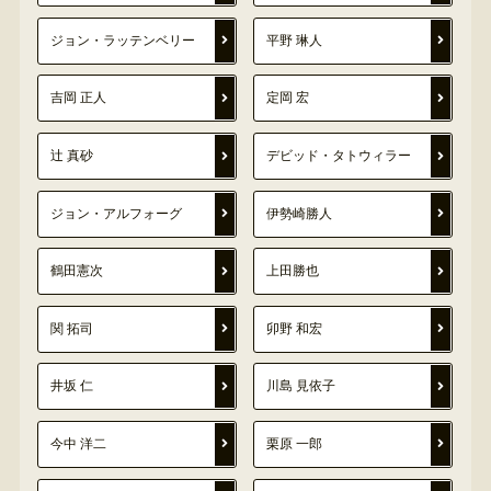
ジョン・ラッテンベリー
平野 琳人
吉岡 正人
定岡 宏
辻 真砂
デビッド・タトウィラー
ジョン・アルフォーグ
伊勢崎勝人
鶴田憲次
上田勝也
関 拓司
卯野 和宏
井坂 仁
川島 見依子
今中 洋二
栗原 一郎