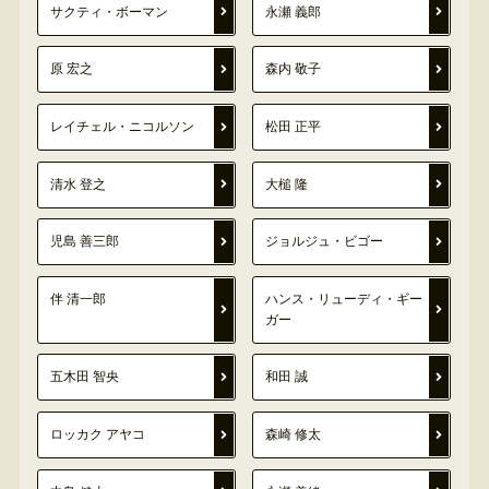
サクティ・ボーマン
永瀬 義郎
原 宏之
森内 敬子
レイチェル・ニコルソン
松田 正平
清水 登之
大槌 隆
児島 善三郎
ジョルジュ・ビゴー
伴 清一郎
ハンス・リューディ・ギー
ガー
五木田 智央
和田 誠
ロッカク アヤコ
森崎 修太