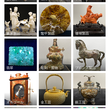
辻村 史朗
東郷 青児
小田切 訓
象牙製品
鼈甲製品
珊瑚製品
翡翠
彫刻・置物
ブロンズ製品
オルゴール
金工芸
銀工芸