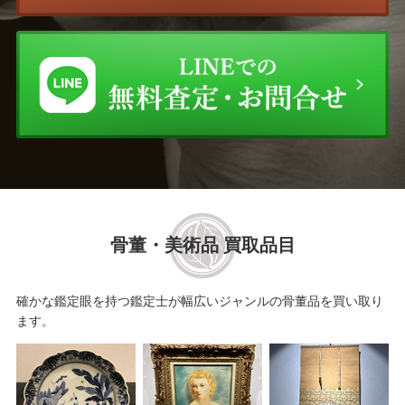
ウィリム・ヘンラート
楊 三郎（ヤン・サンラン）
高木 公史
ミッシェル・ドラクロワ
古吉 弘
モーリス・ユトリロ
寺井 重三
鈴木 政輝
井口 由多可
栗原 喜依子
骨董・美術品 買取品目
塗師 祥一郎
マリー・ローランサン
織田 廣喜
グスタフ・クリムト
確かな鑑定眼を持つ鑑定士が幅広いジャンルの骨董品を買い取り
ます。
前川 強
萬 鉄五郎
藤井 勉
田染 幸雄