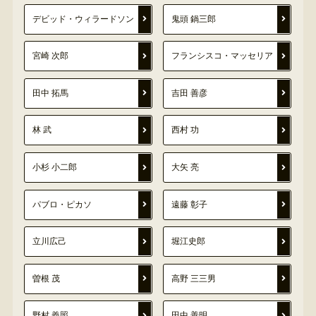
デビッド・ウィラードソン
鬼頭 鍋三郎
宮崎 次郎
フランシスコ・マッセリア
田中 拓馬
吉田 善彦
林 武
西村 功
小杉 小二郎
大矢 亮
パブロ・ピカソ
遠藤 彰子
立川広己
堀江史郎
曽根 茂
高野 三三男
野村 義照
田中 善明