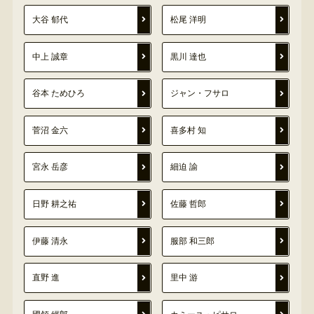
大谷 郁代
松尾 洋明
中上 誠章
黒川 達也
谷本 ためひろ
ジャン・フサロ
菅沼 金六
喜多村 知
宮永 岳彦
細迫 諭
日野 耕之祐
佐藤 哲郎
伊藤 清永
服部 和三郎
直野 進
里中 游