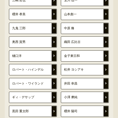
三嶋 哲也
玉川 信一
櫻井 孝美
山本彪一
九鬼 三郎
中原 脩
奥西 賀男
織田 広比古
樋口洋
金子東日和
ロバート・ハインデル
松井 ヨシアキ
ロバート・ワイランド
井田 幸昌
ギィ・デサップ
小澤 摩純
黒田 重太郎
櫻井 陽司