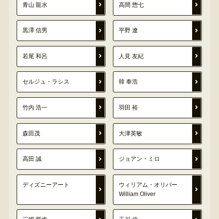
青山 龍水
高間 惣七
黒澤 信男
平野 遼
若尾 和呂
人見 友紀
セルジュ・ラシス
韓 奉浩
竹内 浩一
羽田 裕
森田茂
大津英敏
高田 誠
ジョアン・ミロ
ディズニーアート
ウィリアム・オリバー
William Oliver