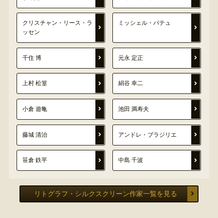
クリスチャン・リース・ラ
ミッシェル・バテュ
ッセン
千住 博
元永 定正
上村 松篁
絹谷 幸二
小倉 遊亀
池田 満寿夫
藤城 清治
アンドレ・ブラジリエ
笹倉 鉄平
中島 千波
リトグラフ・シルクスクリーン作家一覧を見る