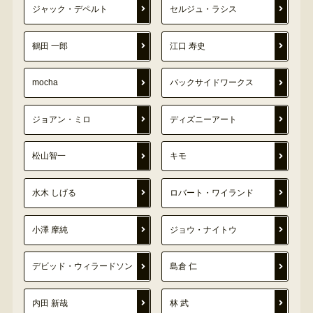
ジャック・デペルト
セルジュ・ラシス
鶴田 一郎
江口 寿史
mocha
バックサイドワークス
ジョアン・ミロ
ディズニーアート
松山智一
キモ
水木 しげる
ロバート・ワイランド
小澤 摩純
ジョウ・ナイトウ
デビッド・ウィラードソン
島倉 仁
内田 新哉
林 武