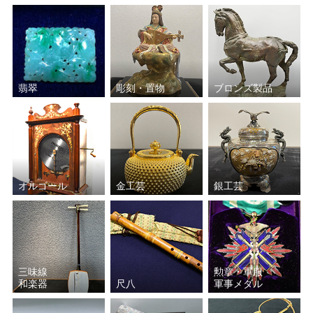
翡翠
彫刻・置物
ブロンズ製品
オルゴール
金工芸
銀工芸
三味線
勲章・軍服
和楽器
尺八
軍事メダル