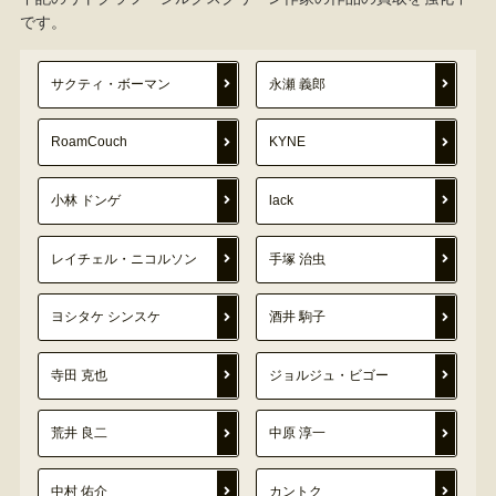
です。
サクティ・ボーマン
永瀬 義郎
RoamCouch
KYNE
小林 ドンゲ
lack
レイチェル・ニコルソン
手塚 治虫
ヨシタケ シンスケ
酒井 駒子
寺田 克也
ジョルジュ・ビゴー
荒井 良二
中原 淳一
中村 佑介
カントク