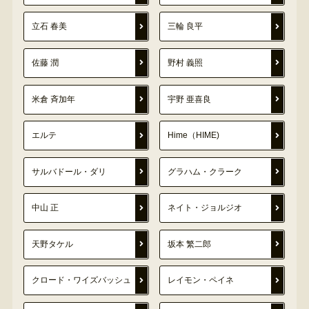
立石 春美
三輪 良平
佐藤 潤
野村 義照
米倉 斉加年
宇野 亜喜良
エルテ
Hime（HIME)
サルバドール・ダリ
グラハム・クラーク
中山 正
ネイト・ジョルジオ
天野タケル
坂本 繁二郎
クロード・ワイズバッシュ
レイモン・ペイネ