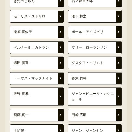
きたのじゅんこ
石ノ森章太郎
モーリス・ユトリロ
瀧下 和之
栗原 喜依子
ポール・アイズピリ
ベルナール・カトラン
マリー・ローランサン
織田 廣喜
グスタフ・クリムト
トーマス・マックナイト
鈴木 竹柏
天野 喜孝
ジャン＝ピエール・カシニ
ョール
斎藤 真一
田崎 広助
丁紹光
ジャン・ジャンセン