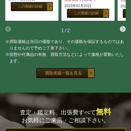
2023年02月20日
2022
この実績の詳細
この実績の詳細
1
/
2
※買取価格は当日の価格であり、その価格を保証するものではあ
りませんので予めご了承下さい。
※状態や付属品の有無、買取方法などによって価格が変動いたし
ます。
買取実績一覧を見る
無料
査定・鑑定料、出張費すべて
お気軽にご来店・ご相談下さい。