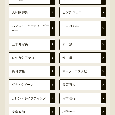
大河原 邦男
ヒグチ ユウコ
ハンス・リューディ・ギー
山口 はるみ
ガー
五木田 智央
和田 誠
ロッカク アヤコ
米山 舞
長岡 秀星
マーク・コスタビ
ダナ・クイーン
天広 直人
カレン・ホイプティング
貞本 義行
安彦 良和
小野 州一