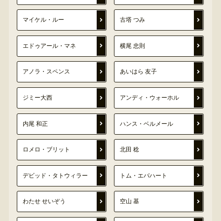
マイケル・ルー
古塔 つみ
エドゥアール・マネ
横尾 忠則
アノラ・スペンス
あいはら 友子
ジミー大西
アンディ・ウォーホル
内尾 和正
ハンス・ベルメール
ロメロ・ブリット
北田 稔
デビッド・タトウィラー
トム・エバハート
わたせ せいぞう
空山 基