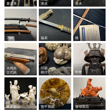
書道具
漆器
香木
刀剣
脇差
槍
火縄銃
印籠
古式銃
根付
甲冑
象牙製品
鼈甲製品
珊瑚製品