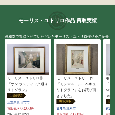
モーリス・ユトリロ作品 買取実績
緑和堂で買取らせていただいたモーリス・ユトリロ作品をご紹介
モーリス・ユトリロ作
モーリス・ユトリロ 作
モー
『サン ラスティック通り
『モンマルトル・ベキュ
「リ
リトグラフ』
リトグラフ』をお譲り頂
Montm
出張買取
きました。
utrill
出張買取
出張
三重県
四日市市
6,000
円
愛知県
瀬戸市
東京都
買取価格
7,000
2023年12月22日
円
買取価格
買取