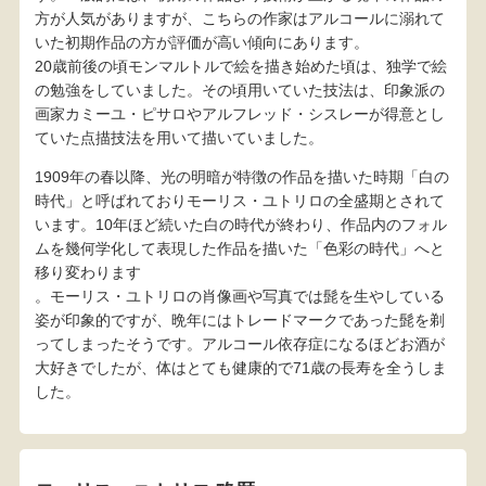
方が人気がありますが、こちらの作家はアルコールに溺れて
いた初期作品の方が評価が高い傾向にあります。
20歳前後の頃モンマルトルで絵を描き始めた頃は、独学で絵
の勉強をしていました。その頃用いていた技法は、印象派の
画家カミーユ・ピサロやアルフレッド・シスレーが得意とし
ていた点描技法を用いて描いていました。
1909年の春以降、光の明暗が特徴の作品を描いた時期「白の
時代」と呼ばれておりモーリス・ユトリロの全盛期とされて
います。10年ほど続いた白の時代が終わり、作品内のフォル
ムを幾何学化して表現した作品を描いた「色彩の時代」へと
移り変わります
。モーリス・ユトリロの肖像画や写真では髭を生やしている
姿が印象的ですが、晩年にはトレードマークであった髭を剃
ってしまったそうです。アルコール依存症になるほどお酒が
大好きでしたが、体はとても健康的で71歳の長寿を全うしま
した。