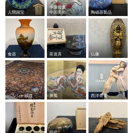
中国骨董
人間国宝
中国美術
陶磁器製品
食器
茶道具
仏像
ペルシャ絨毯
屏風
西洋骨董
蒔絵