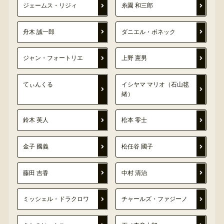
ジェームス・リジィ
糸園 和三郎
舟木 誠一郎
ダニエル・ボネック
ジャン・フォートリエ
上野 憲男
てぃんくる
イシヤマ マリオ（石山毬
緒）
鈴木 英人
松本 零士
金子 國義
松任谷 國子
藤田 吉香
中村 清治
ミッシェル・ドラクロワ
チャールズ・ファジーノ