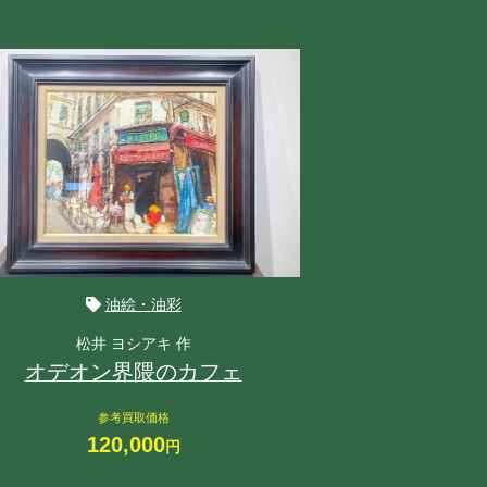
油絵・油彩
松井 ヨシアキ 作
中
オデオン界隈のカフェ
参考買取価格
参
120,000
円
32