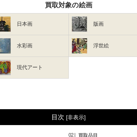
買取対象の絵画
日本画
版画
水彩画
浮世絵
現代アート
目次
[
非表示
]
買取品目