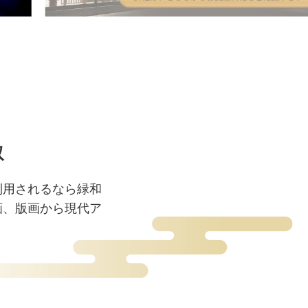
取
利用されるなら緑和
画、版画から現代ア