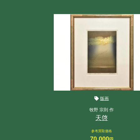
版画
牧野 宗則 作
天啓
参考買取価格
70,000
円