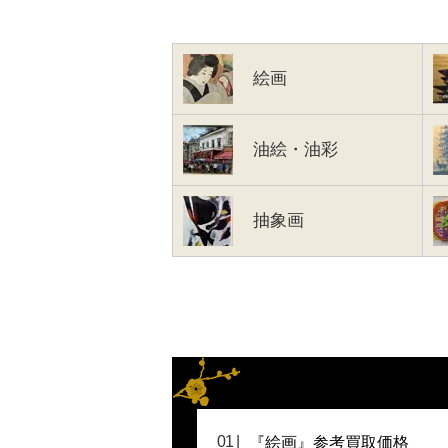
絵画
油絵・油彩
抽象画
『絵画』参考買取価格