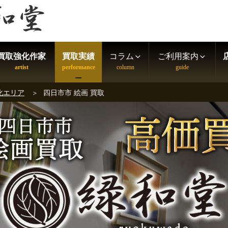
買取強化作家
買取実績
コラム
ご利用案内
化エリア
四日市市 絵画 買取