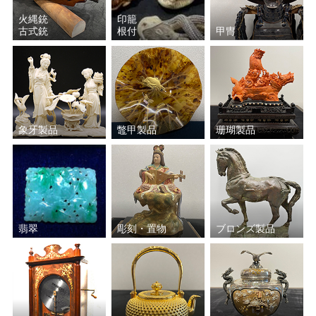
火縄銃
印籠
古式銃
根付
甲冑
象牙製品
鼈甲製品
珊瑚製品
翡翠
彫刻・置物
ブロンズ製品