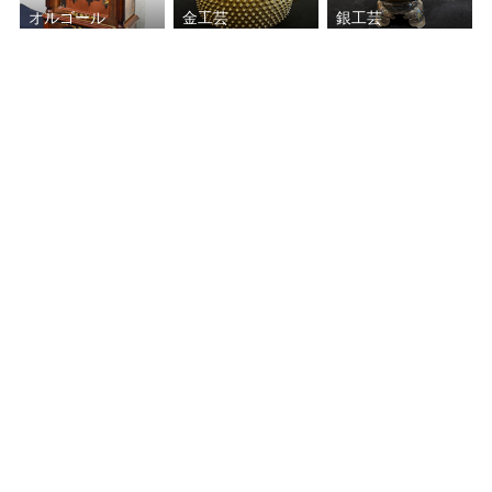
オルゴール
金工芸
銀工芸
三味線
勲章・軍服
和楽器
尺八
軍事メダル
宝石
万年筆
着物
貴金属・時計
古銭
お酒