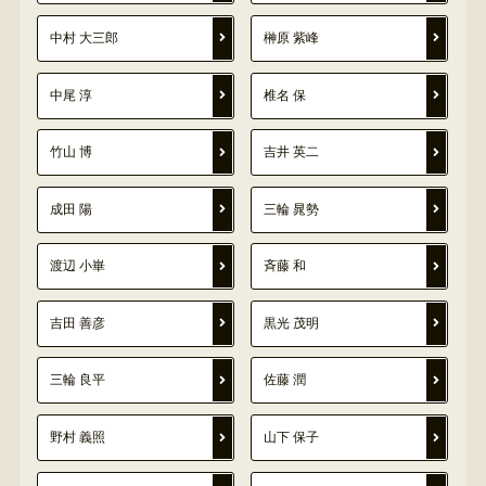
中村 大三郎
榊原 紫峰
中尾 淳
椎名 保
竹山 博
吉井 英二
成田 陽
三輪 晁勢
渡辺 小崋
斉藤 和
吉田 善彦
黒光 茂明
三輪 良平
佐藤 潤
野村 義照
山下 保子