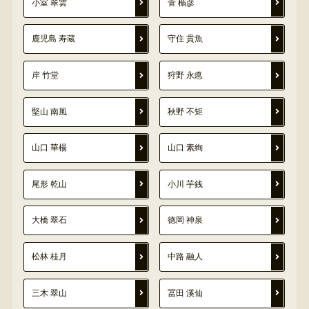
小室 翠雲
菅 楯彦
鹿児島 寿蔵
守住 貫魚
岸 竹堂
狩野 永悳
堅山 南風
秋野 不矩
山口 華楊
山口 素絢
尾形 乾山
小川 芋銭
大橋 翠石
徳岡 神泉
松林 桂月
中路 融人
三木 翠山
冨田 溪仙