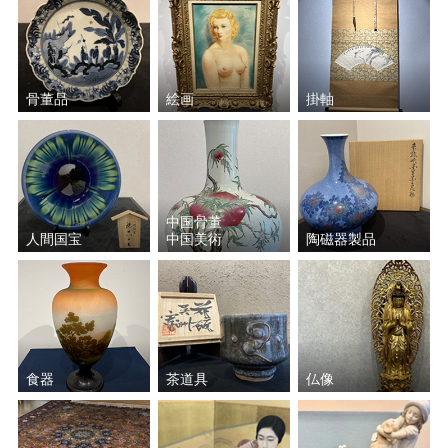
骨董品
絵画
掛軸
中国骨董
人間国宝
中国美術
陶磁器製品
食器
茶道具
仏像