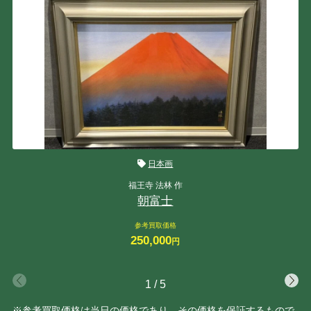
日本画
福王寺 法林 作
朝富士
参考買取価格
250,000
円
1
/
5
※参考買取価格は当日の価格であり、その価格を保証するもので