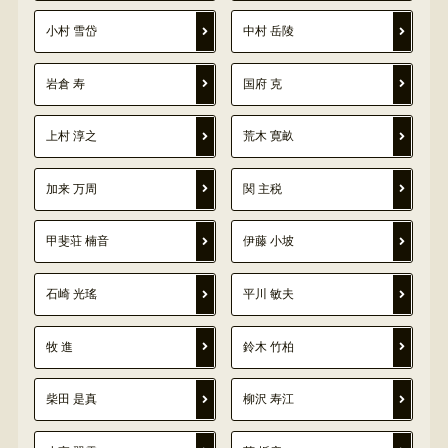
小村 雪岱
中村 岳陵
岩倉 寿
国府 克
上村 淳之
荒木 寛畝
加来 万周
関 主税
甲斐荘 楠音
伊藤 小坡
石崎 光瑤
平川 敏夫
牧 進
鈴木 竹柏
柴田 是真
柳沢 寿江