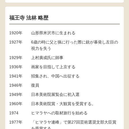
福王寺 法林 略歴
1920年
山形県米沢市に生まれる
1927年
6歳の時に父と猟に行った際に銃が暴発し左目の
視力を失う
1929年
上村廣成氏に師事
1936年
画家を目指して上京する
1941年
招集され、中国へ出征する
1946年
復員
1949年
日本美術院展覧会に初入選
1960年
日本美術院賞・大観賞を受賞する。
1974
ヒマラヤへの取材旅行を始める
1977年
「ヒマラヤ連峰」で第27回芸術選奨文部大臣賞
を受賞する