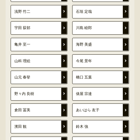
浅野 竹二
石垣 定哉
宇田 荻邨
川島 睦郎
亀井 至一
海野 美盛
山科 理絵
今尾 景年
山元 春挙
橋口 五葉
野々内 良樹
俵屋 宗達
倉田 冨美
あいはら 友子
濱田 観
鈴木 強