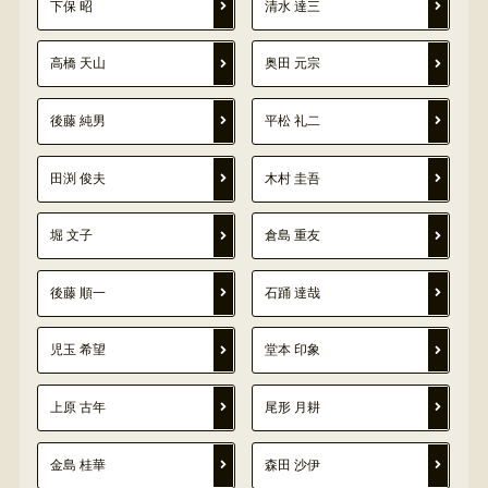
下保 昭
清水 達三
高橋 天山
奥田 元宗
後藤 純男
平松 礼二
田渕 俊夫
木村 圭吾
堀 文子
倉島 重友
後藤 順一
石踊 達哉
児玉 希望
堂本 印象
上原 古年
尾形 月耕
金島 桂華
森田 沙伊