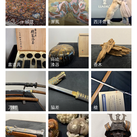
ペルシャ絨毯
屏風
西洋骨董
蒔絵
書道具
漆器
香木
刀剣
脇差
槍