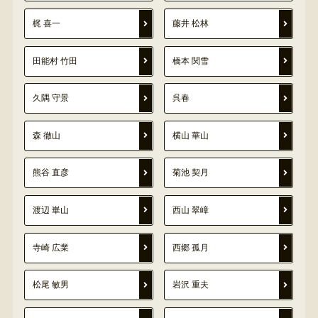
梶 喜一
藤井 松林
田能村 竹田
橋本 関雪
久隅 守景
呉春
森 徹山
横山 華山
熊谷 直彦
菊池 契月
渡辺 崋山
西山 翠嶂
寺崎 広業
西郷 孤月
松尾 敏男
岩沢 重夫