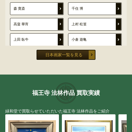
森 寛斎
千住 博
高畠 華宵
上村 松篁
上田 臥牛
小倉 遊亀
日本画家一覧を見る
安田 靫彦
岡田 半江
下村 為山
青木 大乗
前田 青邨
村居 正之
福王寺 法林作品 買取実績
小泉 智英
横山 操
緑和堂で買取らせていただいた福王寺 法林作品をご紹介
鈴木 松年
岩田 専太郎