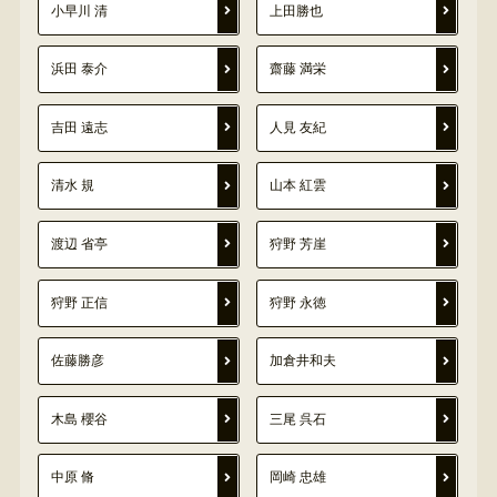
小早川 清
上田勝也
浜田 泰介
齋藤 満栄
吉田 遠志
人見 友紀
清水 規
山本 紅雲
渡辺 省亭
狩野 芳崖
狩野 正信
狩野 永徳
佐藤勝彦
加倉井和夫
木島 櫻谷
三尾 呉石
中原 脩
岡崎 忠雄