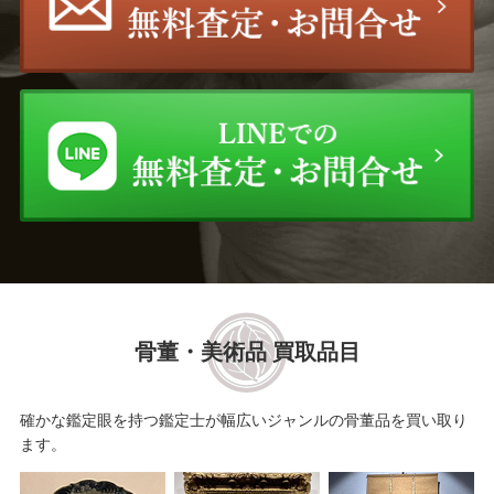
富永 青鱗
伊東 深水
速水 御舟
菱田 春草
北野 恒富
酒井 抱一
奥村 土牛
篠田 桃紅
橋本 雅邦
富岡 鉄斎
福井 江太郎
片岡 球子
骨董・美術品 買取品目
伊藤 若冲
田能村 直入
中島 千波
川合 玉堂
確かな鑑定眼を持つ鑑定士が幅広いジャンルの骨董品を買い取り
ます。
横山 大観
竹内 栖鳳