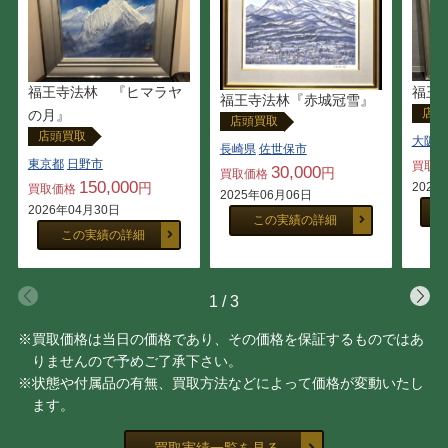
小林 古径
幸野 楳嶺
竹久 夢二
下村 観山
福王
福王寺法林 『ヒマラヤ
福王寺法林『赤城冠雪』
川端 龍子
小杉 放庵
店頭
の月』
店頭買取
店頭買取
大阪府
長崎県
佐世保市
畠中 光享
森田 りえ子
東京都
日野市
買取
30,000
円
買取価格
150,000
2024
円
買取価格
2025年06月06日
2026年04月30日
歌川 広重
葛飾 北斎
この実績の詳細
この実績の詳細
歌川 国芳
杉山 寧
1
/
3
河鍋 暁斎
橋本 明治
※買取価格は当日の価格であり、その価格を保証するものではあ
りませんので予めご了承下さい。
棟方 志功
石川 晴彦
※状態や付属品の有無、買取方法などによって価格が変動いたし
ます。
上村 松園
山口 蓬春
買取実績一覧を見る