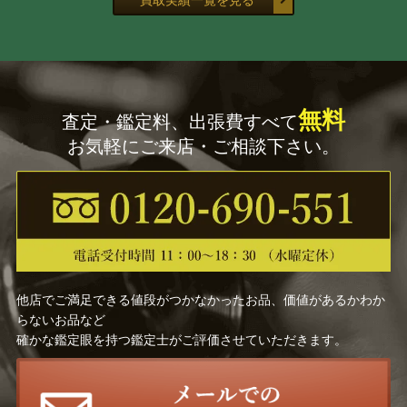
中川 一政
加山 又造
正岡 子規
松花堂 昭乗
無料
査定・鑑定料、出張費すべて
東山 魁夷
金澤 翔子
お気軽にご来店・ご相談下さい。
福田 平八郎
中島 潔
大山 忠作
小野 竹喬
池田 遙邨
尾形 光琳
他店でご満足できる値段がつかなかったお品、価値があるかわか
鏑木 清方
平山 郁夫
らないお品など
確かな鑑定眼を持つ鑑定士がご評価させていただきます。
志村 立美
山川 秀峰