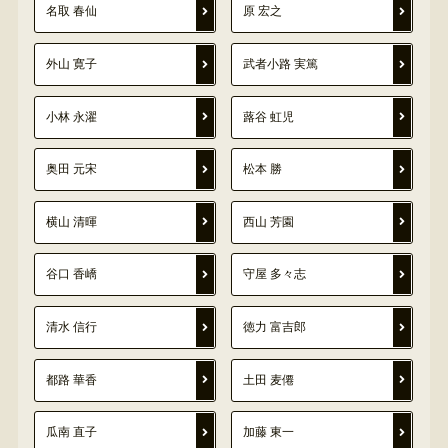
名取 春仙
原 宏之
外山 寛子
武者小路 実篤
小林 永濯
蕗谷 虹児
奥田 元宋
松本 勝
横山 清暉
西山 芳園
谷口 香嶠
守屋 多々志
清水 信行
徳力 富吉郎
都路 華香
土田 麦僊
瓜南 直子
加藤 東一