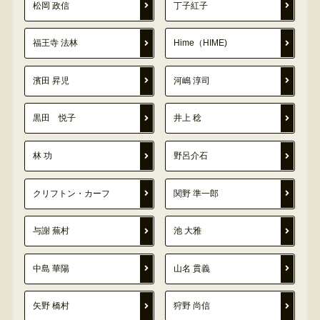
松岡 政信
丁子紅子
福王寺 法林
Hime（HIME)
濱田 昇児
河嶋 淳司
黒田 悦子
井上 稔
林 功
野呂介石
クリフトン・カーフ
関野 準一郎
与謝 蕪村
池 大雅
中島 華陽
山名 貫義
矢野 橋村
狩野 尚信