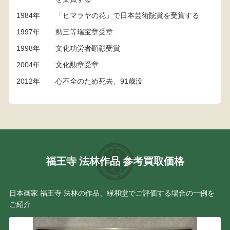
1984年
「ヒマラヤの花」で日本芸術院賞を受賞する
1997年
勲三等瑞宝章受章
1998年
文化功労者顕彰受賞
2004年
文化勲章受章
2012年
心不全のため死去、91歳没
福王寺 法林作品 参考買取価格
日本画家 福王寺 法林の作品、緑和堂でご評価する場合の一例を
ご紹介