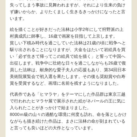
失ってしまう事故に見舞われますが、それにより生来の負け
ず嫌いからか、よりたくましく生きるきっかけになったと言
います。
絵を描くことが好きだった法林は小学2年にして狩野派の上
村廣成氏に師事し、16歳で画家を目指して上京します。
貧しい下積み時代を過ごしていた法林は21歳の頃に戦争へと
駆り出されることになりますが、大金をはたいて岩絵具を買
い「必ず生きて帰ってこの絵具で絵を描く」と誓って中国へ
出征します。戦争中に壮絶な日々を過ごしながらも26歳で復
員した法林は、献身的な愛子夫人の応援もあり、第34回日本
美術院展覧会で初入選を果たします。その後も奨励賞や白寿
賞を受賞するなど、画壇に名前を残すようになりました。
代表作である「ヒマラヤ」をテーマにした作品群は東京三越
で行われたヒマラヤ展で展示された絵がネパールの王に気に
入られたことがきっかけで始まりました。
8000ｍ級の山々の過酷な環境に何度も訪れ、命を落としかけ
ながらも描き続けた作品は、まさに法林の命が刻まれている
と言っても良いほどの大作となっています。