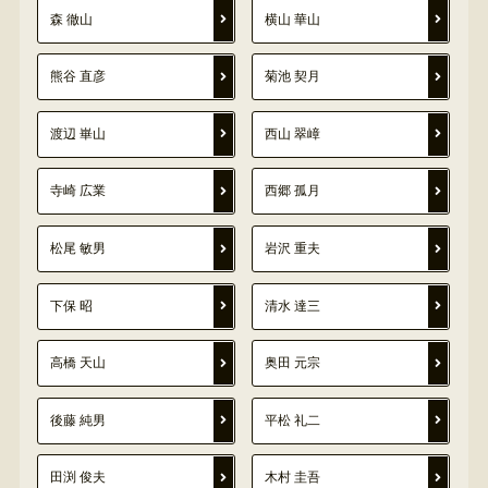
森 徹山
横山 華山
熊谷 直彦
菊池 契月
渡辺 崋山
西山 翠嶂
寺崎 広業
西郷 孤月
松尾 敏男
岩沢 重夫
下保 昭
清水 達三
高橋 天山
奥田 元宗
後藤 純男
平松 礼二
田渕 俊夫
木村 圭吾