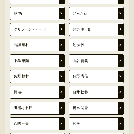
林 功
野呂介石
クリフトン・カーフ
関野 準一郎
与謝 蕪村
池 大雅
中島 華陽
山名 貫義
矢野 橋村
狩野 尚信
梶 喜一
藤井 松林
田能村 竹田
橋本 関雪
久隅 守景
呉春