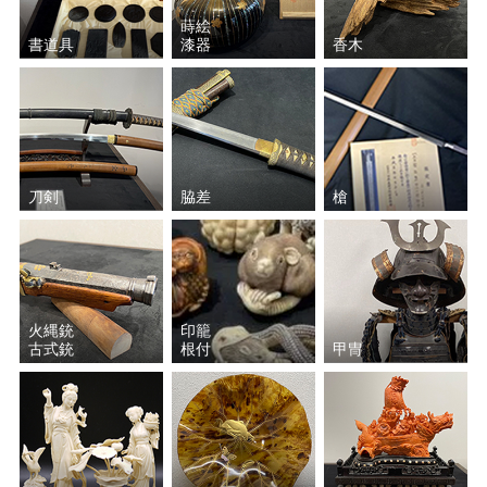
福田 平八郎
中島 潔
蒔絵
書道具
漆器
香木
大山 忠作
小野 竹喬
池田 遙邨
尾形 光琳
鏑木 清方
平山 郁夫
刀剣
脇差
槍
志村 立美
山川 秀峰
富永 青鱗
伊東 深水
火縄銃
印籠
古式銃
根付
甲冑
速水 御舟
菱田 春草
北野 恒富
酒井 抱一
奥村 土牛
篠田 桃紅