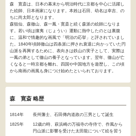
森 寛斎は、日本の幕末から明治時代に京都を中心に活躍し
た絵師、日本画家になります。本姓は石田、幼名は幸吉、の
ちに尚太郎となります。
森狙仙、森徹山、森一鳳・寛斎と続く森派の絵師になりま
す。若い頃は攘夷（じょうい）運動に熱中したのとは裏腹
に、温和で情趣的な画風で「明治の応挙」と評されていまし
た。1840年頃師徹山は四条派に押され衰退に向かっていた円
山派を再興するために、表向きは鉄山の実子として、実際は
一鳳の弟として徹山の養子となっています。翌年、徹山が亡
くなると一時京都を離れ、四国や中国地方を遊歴し、この頃
から南画の画風も身につけ始めたといられております。
森 寛斎 略歴
1814年
長州藩士、石田傳内道政の三男として誕生
1825年
12歳の時、萩浜崎の万福寺の寺侍で、作風から
円山派に影響を受けた太田龍について絵を習う