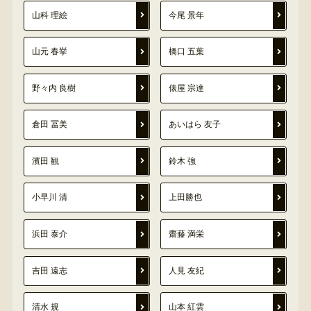
山科 理絵
今尾 景年
山元 春挙
橋口 五葉
野々内 良樹
俵屋 宗達
倉田 冨美
あいはら 友子
濱田 観
鈴木 強
小早川 清
上田勝也
浜田 泰介
齋藤 満栄
吉田 遠志
人見 友紀
清水 規
山本 紅雲