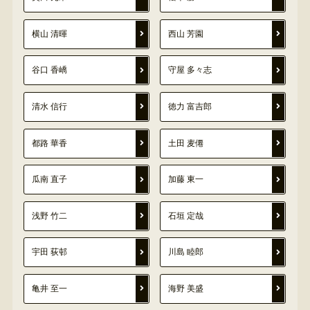
横山 清暉
西山 芳園
谷口 香嶠
守屋 多々志
清水 信行
徳力 富吉郎
都路 華香
土田 麦僊
瓜南 直子
加藤 東一
浅野 竹二
石垣 定哉
宇田 荻邨
川島 睦郎
亀井 至一
海野 美盛