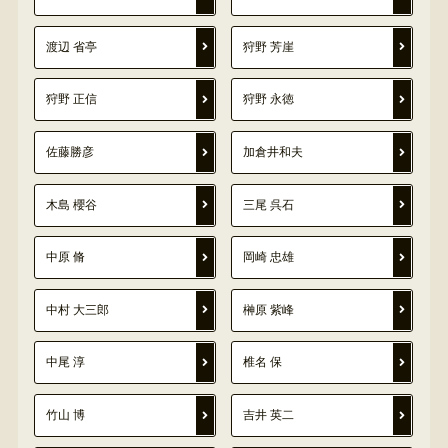
渡辺 省亭
狩野 芳崖
狩野 正信
狩野 永徳
佐藤勝彦
加倉井和夫
木島 櫻谷
三尾 呉石
中原 脩
岡崎 忠雄
中村 大三郎
榊原 紫峰
中尾 淳
椎名 保
竹山 博
吉井 英二