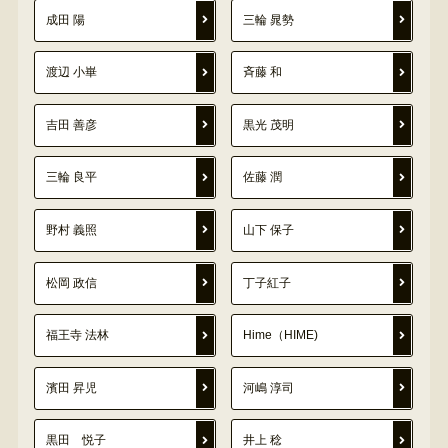
成田 陽
三輪 晁勢
渡辺 小崋
斉藤 和
吉田 善彦
黒光 茂明
三輪 良平
佐藤 潤
野村 義照
山下 保子
松岡 政信
丁子紅子
福王寺 法林
Hime（HIME)
濱田 昇児
河嶋 淳司
黒田 悦子
井上 稔