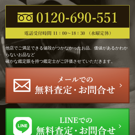
山口 華楊
山口 素絢
尾形 乾山
小川 芋銭
大橋 翠石
徳岡 神泉
他店でご満足できる値段がつかなかったお品、価値があるかわか
らないお品など
松林 桂月
中路 融人
確かな鑑定眼を持つ鑑定士がご評価させていただきます。
三木 翠山
冨田 溪仙
森 寛斎
千住 博
高畠 華宵
上村 松篁
上田 臥牛
小倉 遊亀