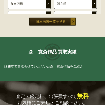
加来 万周
関 主税
甲斐荘 楠音
伊藤 小坡
日本画家一覧を見る
石崎 光瑤
平川 敏夫
牧 進
鈴木 竹柏
森 寛斎作品 買取実績
柴田 是真
柳沢 寿江
小室 翠雲
菅 楯彦
緑和堂で買取らせていただいた森 寛斎作品をご紹介
鹿児島 寿蔵
守住 貫魚
岸 竹堂
狩野 永悳
無料
査定・鑑定料、出張費すべて
お気軽にご来店・ご相談下さい。
堅山 南風
秋野 不矩