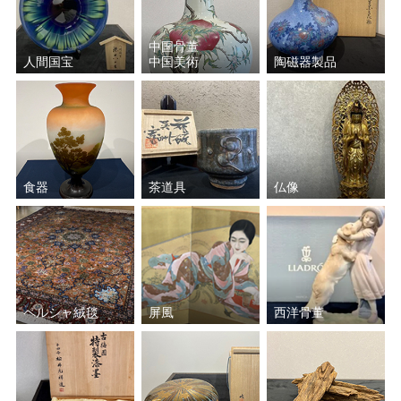
歌川 広重
葛飾 北斎
中国骨董
人間国宝
中国美術
陶磁器製品
歌川 国芳
杉山 寧
河鍋 暁斎
橋本 明治
棟方 志功
石川 晴彦
食器
茶道具
仏像
上村 松園
山口 蓬春
中川 一政
加山 又造
ペルシャ絨毯
屏風
西洋骨董
正岡 子規
松花堂 昭乗
東山 魁夷
金澤 翔子