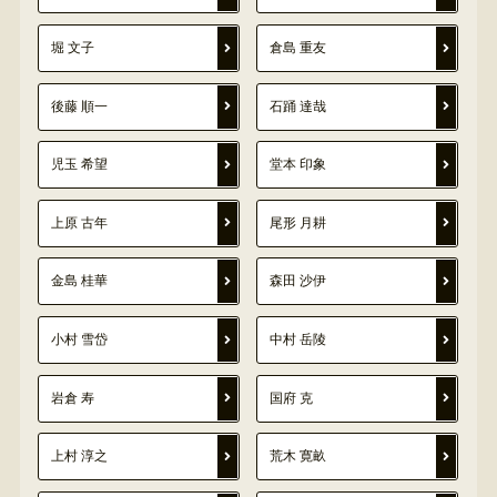
堀 文子
倉島 重友
後藤 順一
石踊 達哉
児玉 希望
堂本 印象
上原 古年
尾形 月耕
金島 桂華
森田 沙伊
小村 雪岱
中村 岳陵
岩倉 寿
国府 克
上村 淳之
荒木 寛畝