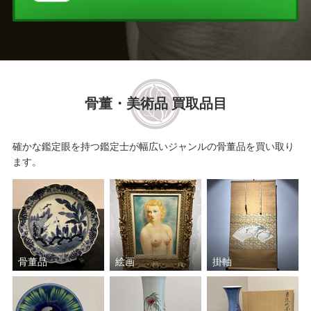
安田 靫彦
岡田 半江
下村 為山
青木 大乗
前田 青邨
村居 正之
骨董・美術品 買取品目
小泉 智英
横山 操
確かな鑑定眼を持つ鑑定士が幅広いジャンルの骨董品を買い取り
鈴木 松年
岩田 専太郎
ます。
小林 古径
幸野 楳嶺
竹久 夢二
下村 観山
骨董品
絵画
掛軸
川端 龍子
小杉 放庵
畠中 光享
森田 りえ子