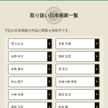
取り扱い日本画家一覧
下記の日本画家の作品の買取を強化中です。
菅 かおる
本多 天城
水野 年方
西村 五雲
名取 春仙
原 宏之
外山 寛子
武者小路 実篤
小林 永濯
蕗谷 虹児
奥田 元宋
松本 勝