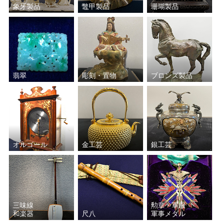
象牙製品
鼈甲製品
珊瑚製品
橋本 雅邦
富岡 鉄斎
福井 江太郎
片岡 球子
伊藤 若冲
田能村 直入
翡翠
彫刻・置物
ブロンズ製品
中島 千波
川合 玉堂
横山 大観
竹内 栖鳳
オルゴール
金工芸
銀工芸
三味線
勲章・軍服
和楽器
尺八
軍事メダル