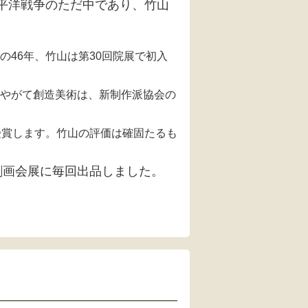
太平洋戦争のただ中であり、竹山
の46年、竹山は
第30回院展で初入
やがて創造美術は、新制作派協会の
受賞します。竹山の評価は確固たるも
で創画会展に毎回出品しました。