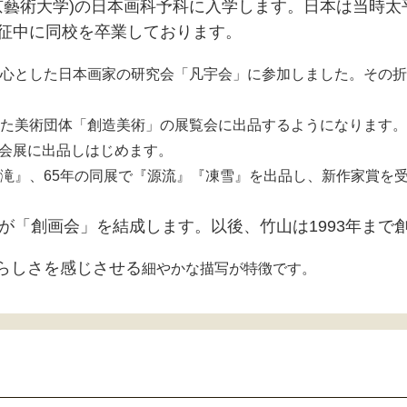
東京藝術大学)の日本画科予科に入学します。日本は当時
出征中に同校を卒業しております。
心とした
日本画家の研究会「凡宇会」に参加しました。その折
た
美術団体「創造美術」の展覧会に出品するようになります。
会展に出品しはじめます。
滝』、65年の同展で『源流』『凍雪』を出品し、新作家賞を
員が「創画会」を結成します。以後、竹山は1993年ま
らしさを感じさせる
細やかな描写が特徴です。