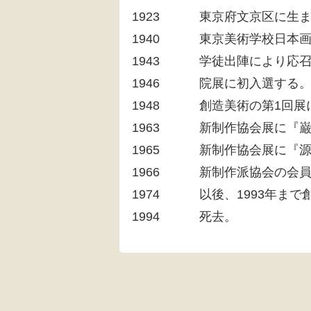
1923
東京府文京区に生
1940
東京美術学校日本
1943
学徒出陣により応
1946
院展に初入選する
1948
創造美術の第1回展
1963
新制作協会展に『
1965
新制作協会展に『
1966
新制作派協会の会
1974
以後、1993年ま
1994
死去。