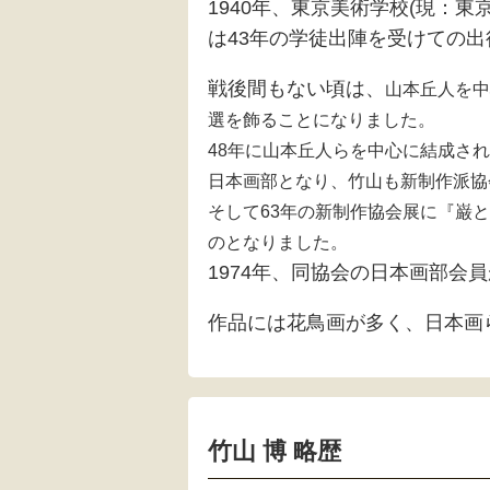
1940年、東京美術学校(現：
は43年の学徒出陣を受けての
戦後間もない頃は、
山本丘人を中
選を飾ることになりました。
48年に
山本丘人らを中心に結成され
日本画部となり、竹山も新制作派協
そして63年の新制作協会展に
『巌と
のとなりました。
1974年、同協会の日本画部会
作品には花鳥画が多く、日本画
竹山 博 略歴