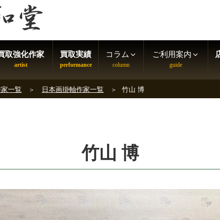
買取強化作家
買取実績
コラム
ご利用案内
作家一覧
日本画掛軸作家一覧
竹山 博
竹山 博