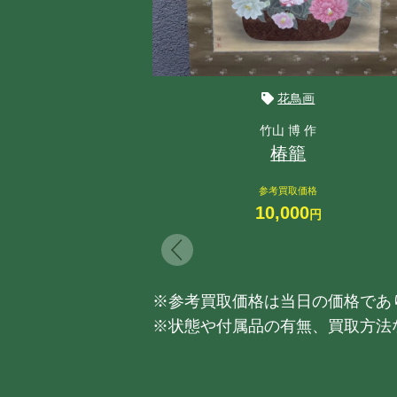
花鳥画
竹山 博 作
椿籠
参考買取価格
10,000
円
※参考買取価格は当日の価格であ
※状態や付属品の有無、買取方法