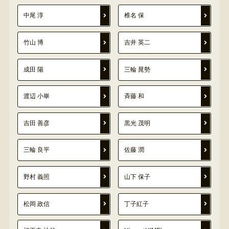
中尾 淳
椎名 保
竹山 博
吉井 英二
成田 陽
三輪 晁勢
渡辺 小崋
斉藤 和
吉田 善彦
黒光 茂明
三輪 良平
佐藤 潤
野村 義照
山下 保子
松岡 政信
丁子紅子