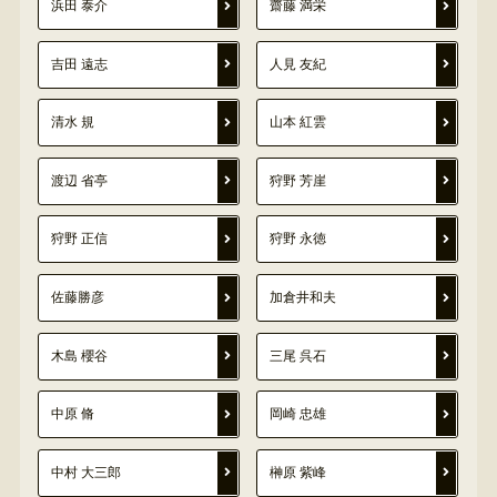
浜田 泰介
齋藤 満栄
吉田 遠志
人見 友紀
清水 規
山本 紅雲
渡辺 省亭
狩野 芳崖
狩野 正信
狩野 永徳
佐藤勝彦
加倉井和夫
木島 櫻谷
三尾 呉石
中原 脩
岡崎 忠雄
中村 大三郎
榊原 紫峰