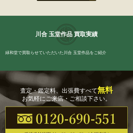
岸 竹堂
狩野 永悳
堅山 南風
秋野 不矩
川合 玉堂作品 買取実績
山口 華楊
山口 素絢
緑和堂で買取らせていただいた川合 玉堂作品をご紹介
尾形 乾山
小川 芋銭
大橋 翠石
徳岡 神泉
無料
査定・鑑定料、出張費すべて
松林 桂月
中路 融人
お気軽にご来店・ご相談下さい。
三木 翠山
冨田 溪仙
森 寛斎
千住 博