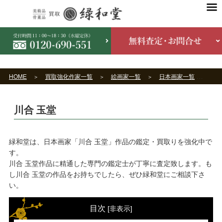
HOME
買取強化作家一覧
絵画家一覧
日本画家一覧
川合
川合 玉堂
緑和堂は、日本画家「川合 玉堂」作品の鑑定・買取りを強化中で
す。
川合 玉堂作品に精通した専門の鑑定士が丁寧に査定致します。も
し川合 玉堂の作品をお持ちでしたら、ぜひ緑和堂にご相談下さ
い。
目次
[
非表示
]