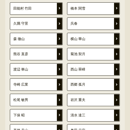
田能村 竹田
橋本 関雪
久隅 守景
呉春
森 徹山
横山 華山
熊谷 直彦
菊池 契月
渡辺 崋山
西山 翠嶂
寺崎 広業
西郷 孤月
松尾 敏男
岩沢 重夫
下保 昭
清水 達三