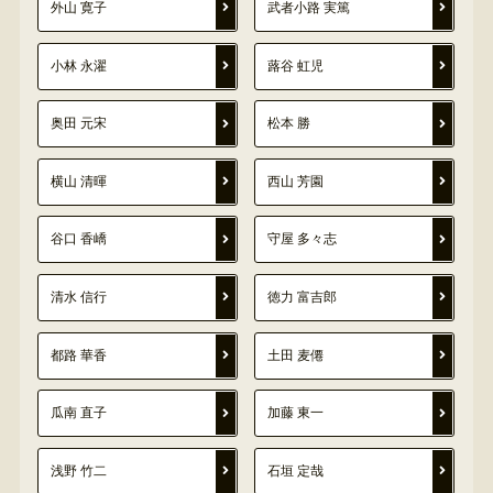
外山 寛子
武者小路 実篤
小林 永濯
蕗谷 虹児
奥田 元宋
松本 勝
横山 清暉
西山 芳園
谷口 香嶠
守屋 多々志
清水 信行
徳力 富吉郎
都路 華香
土田 麦僊
瓜南 直子
加藤 東一
浅野 竹二
石垣 定哉