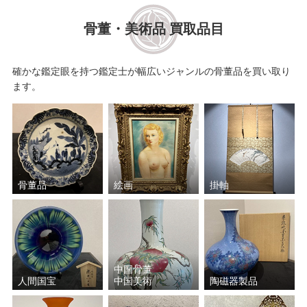
骨董・美術品 買取品目
川端 龍子
小杉 放庵
畠中 光享
森田 りえ子
確かな鑑定眼を持つ鑑定士が幅広いジャンルの骨董品を買い取り
ます。
歌川 広重
葛飾 北斎
歌川 国芳
杉山 寧
河鍋 暁斎
橋本 明治
骨董品
絵画
掛軸
棟方 志功
石川 晴彦
上村 松園
山口 蓬春
中国骨董
人間国宝
中国美術
陶磁器製品
中川 一政
加山 又造