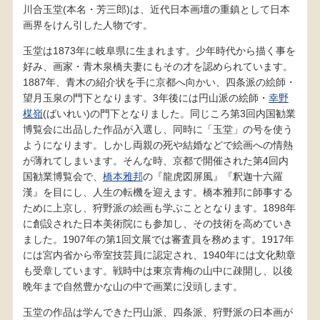
川合玉堂(本名・芳三郎)は、近代日本画壇の重鎮として日本
画界をけん引した人物です。
玉堂は1873年に岐阜県に生まれます。少年時代から描く事を
好み、画家・青木泉橋夫妻にもその才を認められています。
1887年、青木の紹介状を手に京都へ向かい、四条派の絵師・
望月玉泉の門下となります。3年後には円山派の絵師・
幸野
楳嶺
(ばいれい)の門下となりました。同じころ第3回内国勧業
博覧会に出品した作品が入選し、同時に「玉堂」の号を使う
ようになります。しかし両親の死や結婚などで絵画への情熱
が薄れてしまいます。そんな時、京都で開催された第4回内
国勧業博覧会で、
橋本雅邦
の『龍虎図屏風』『釈迦十六羅
漢』を目にし、人生の転機を迎えます。橋本雅邦に師事する
ために上京し、狩野派の絵画も学ぶこととなります。1898年
に創設された日本美術院にも参加し、その技術を高めていき
ました。1907年の第1回文展では審査員を務めます。1917年
には宮内省から帝室技芸員に認定され、1940年には文化勲章
も受章しています。戦時中は東京青梅の山中に疎開し、以後
晩年まで自然豊かな山の中で画業に没頭します。
玉堂の作品は学んできた円山派、四条派、狩野派の日本画が