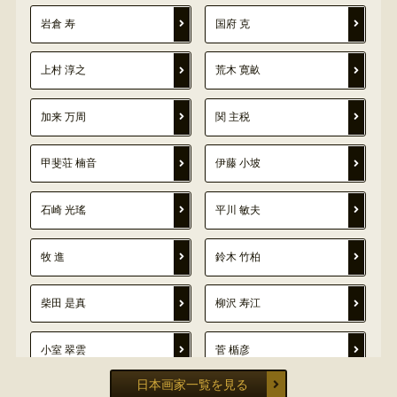
岩倉 寿
国府 克
上村 淳之
荒木 寛畝
加来 万周
関 主税
甲斐荘 楠音
伊藤 小坡
石崎 光瑤
平川 敏夫
牧 進
鈴木 竹柏
柴田 是真
柳沢 寿江
小室 翠雲
菅 楯彦
日本画家一覧を見る
鹿児島 寿蔵
守住 貫魚