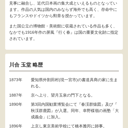
見事に融合し、近代日本画の集大成といえるものとなってい
ます。作品の人気は国内のみならず海外でも高く、存命中に
もフランスやドイツから勲章を授かっています。
また国公立の博物館・美術館に収蔵されている作品も多く、
なかでも1916年作の屏風『行く春』は国の重要文化財に指定
されています。
川合 玉堂 略歴
1873年
愛知県外割田村(現一宮市)の書道具商の家に生ま
れる。
1887年
京へ上り、望月玉泉の門下となる。
1890年
第3回内国勧業博覧会にて『春渓群猿図』及び『
秋渓群鹿図』が入選。同年、幸野楳嶺の画塾「大
成義会」に加入。
1896年
上京し東京美術学校にて橋本雅邦に師事。