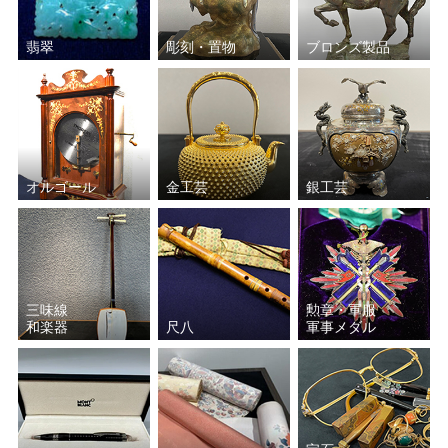
翡翠
彫刻・置物
ブロンズ製品
オルゴール
金工芸
銀工芸
三味線
勲章・軍服
和楽器
尺八
軍事メダル