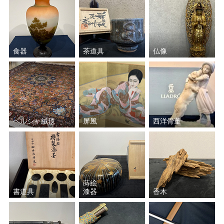
正岡 子規
松花堂 昭乗
東山 魁夷
金澤 翔子
食器
茶道具
仏像
福田 平八郎
中島 潔
大山 忠作
小野 竹喬
池田 遙邨
尾形 光琳
ペルシャ絨毯
屏風
西洋骨董
鏑木 清方
平山 郁夫
志村 立美
山川 秀峰
蒔絵
書道具
漆器
香木
富永 青鱗
伊東 深水
速水 御舟
菱田 春草