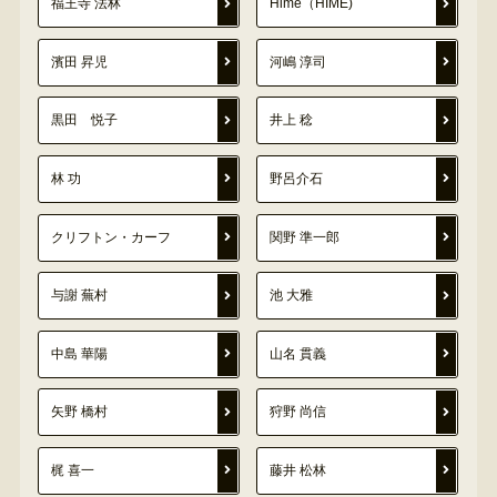
福王寺 法林
Hime（HIME)
濱田 昇児
河嶋 淳司
黒田 悦子
井上 稔
林 功
野呂介石
クリフトン・カーフ
関野 準一郎
与謝 蕪村
池 大雅
中島 華陽
山名 貫義
矢野 橋村
狩野 尚信
梶 喜一
藤井 松林