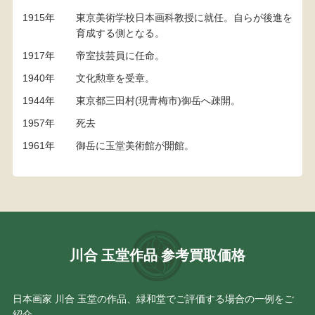
1915年
東京美術学校日本画科教授に就任。自らが後進を
育成する側となる。
1917年
帝室技芸員に任命。
1940年
文化勲章を受章。
1944年
東京都三田村(現青梅市)御岳へ疎開。
1957年
死去
1961年
御岳に玉堂美術館が開館。
川合 玉堂作品 参考買取価格
日本画家 川合 玉堂の作品、緑和堂でご評価する場合の一例をご
紹介