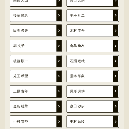
高橋 天山
奥田 元宗
後藤 純男
平松 礼二
田渕 俊夫
木村 圭吾
堀 文子
倉島 重友
後藤 順一
石踊 達哉
児玉 希望
堂本 印象
上原 古年
尾形 月耕
金島 桂華
森田 沙伊
小村 雪岱
中村 岳陵