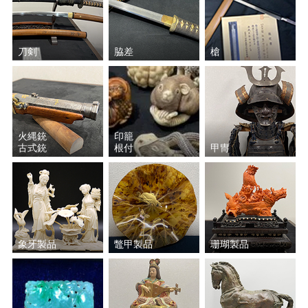
北野 恒富
酒井 抱一
刀剣
脇差
槍
奥村 土牛
篠田 桃紅
橋本 雅邦
富岡 鉄斎
火縄銃
印籠
福井 江太郎
片岡 球子
古式銃
根付
甲冑
伊藤 若冲
田能村 直入
中島 千波
川合 玉堂
象牙製品
鼈甲製品
珊瑚製品
横山 大観
竹内 栖鳳