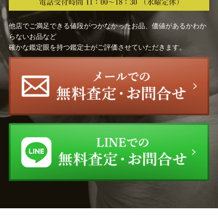
高畠 華宵
上村 松篁
他店でご満足できる値段がつかなかったお品、価値があるかわか
らないお品など
上田 臥牛
小倉 遊亀
確かな鑑定眼を持つ鑑定士がご評価させていただきます。
安田 靫彦
岡田 半江
下村 為山
青木 大乗
前田 青邨
村居 正之
小泉 智英
横山 操
鈴木 松年
岩田 専太郎
小林 古径
幸野 楳嶺
竹久 夢二
下村 観山