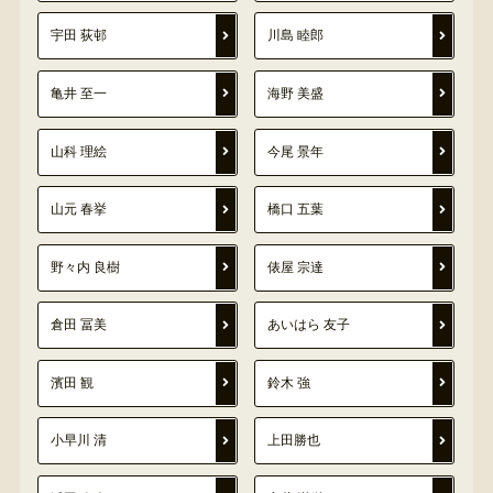
宇田 荻邨
川島 睦郎
亀井 至一
海野 美盛
山科 理絵
今尾 景年
山元 春挙
橋口 五葉
野々内 良樹
俵屋 宗達
倉田 冨美
あいはら 友子
濱田 観
鈴木 強
小早川 清
上田勝也