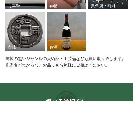
宝石
万年筆
着物
貴金属・時計
古銭
お酒
掲載の無いジャンルの美術品・工芸品なども買い取り致します。
作家名がわからないお品でもお気軽にご相談ください。
選べる買取方法
店頭買取、骨董品の出張買取、宅配買取の3種類の買取方法をご
用意