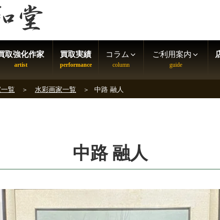
買取強化作家
買取実績
コラム
ご利用案内
家一覧
水彩画家一覧
中路 融人
中路 融人