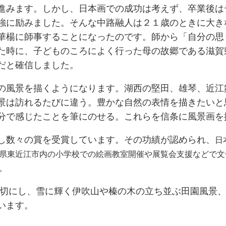
進みます。しかし、日本画での成功は考えず、卒業後は
強に励みました。そんな中路融人は２１歳のときに大き
華楊に師事することになったのです。師から「自分の思
た時に、子どものころによく行った母の故郷である滋賀
だと確信しました。
の風景を描くようになります。湖西の堅田、雄琴、近江
景は訪れるたびに違う。豊かな自然の表情を描きたいと
分で感じたことを筆にのせる。これらを信条に風景画を
し数々の賞を受賞しています。その功績が認められ、
日
県東近江市内の小学校での絵画教室開催や展覧会支援などで文
。
切にし、雪に輝く伊吹山や榛の木の立ち並ぶ田園風景、
います。