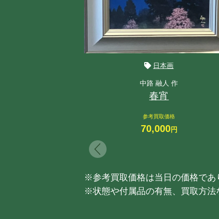
日本画
中路 融人 作
春宵
参考買取価格
70,000
円
※参考買取価格は当日の価格であ
※状態や付属品の有無、買取方法