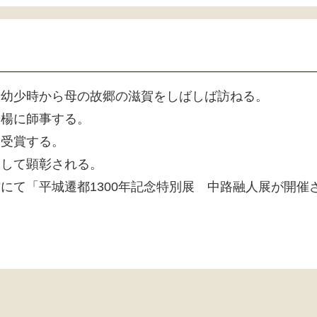
。幼少時から母の故郷の滋賀をしばしば訪ねる。
華楊に師事する。
賞受賞する。
として顕彰される。
にて「平城遷都1300年記念特別展 中路融人展が開催
。