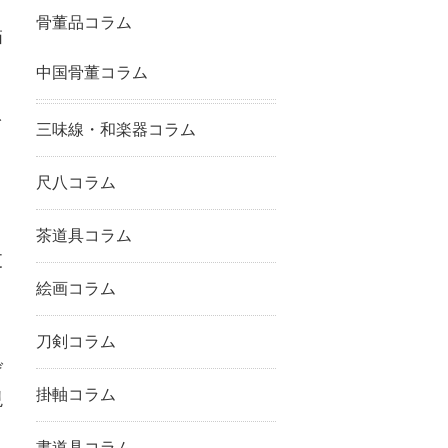
と
骨董品コラム
描
中国骨董コラム
を
三味線・和楽器コラム
尺八コラム
茶道具コラム
支
絵画コラム
刀剣コラム
げ
掛軸コラム
現
書道具コラム