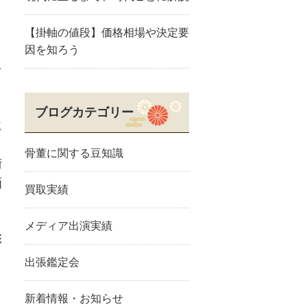
【掛軸の値段】価格相場や決定要
因を知ろう
を
ブログカテゴリー
に
き
骨董に関する豆知識
術
画
買取実績
メディア出演実績
彩
、
出張鑑定会
。
新着情報・お知らせ