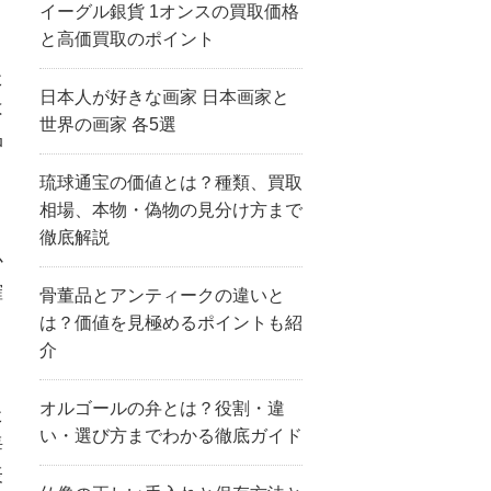
イーグル銀貨 1オンスの買取価格
と高価買取のポイント
た
日本人が好きな画家 日本画家と
は
世界の画家 各5選
品
琉球通宝の価値とは？種類、買取
相場、本物・偽物の見分け方まで
徹底解説
か
確
骨董品とアンティークの違いと
は？価値を見極めるポイントも紹
介
と
オルゴールの弁とは？役割・違
た
い・選び方までわかる徹底ガイド
海
表