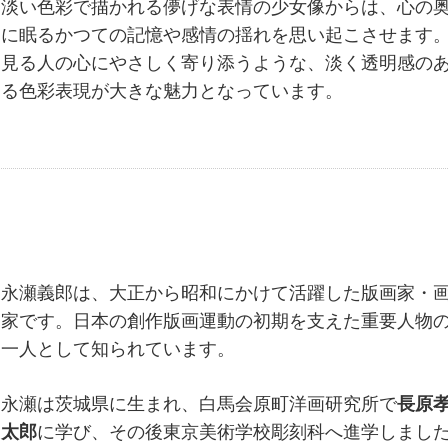
淡い色彩で描かれる儚げな表情の少女像からは、心の
に眠るかつての記憶や感情の揺れを思い起こさせます
見る人の心にやさしく寄り添うような、淡く透明感の
る色彩表現が大きな魅力となっています。
永瀬義郎は、大正から昭和にかけて活躍した版画家・
家です。日本の創作版画運動の初期を支えた重要人物
一人として知られています。
永瀬は茨城県に生まれ、白馬会原町洋画研究所で
長原
太郎
に学び、その後東京美術学校彫刻科へ進学しまし