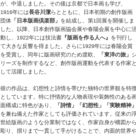
が、中退しました。その後は京都で日本画も学び、
1916年には
長谷川潔
らとともに、日本初期の創作版画
団体
「日本版画倶楽部」
を結成し、第1回展を開催しま
した。以降、日本創作版画協会展や春陽会展を中心に
動し、1922年には技法書
『版画を作る人へ』
を刊行し
て大きな反響を得ました。さらに1929年には春陽会賞
を受賞し、同年に版画研究のため渡欧、
「東洋の旅」
リーズを制作するなど、創作版画運動を代表する作家
して活躍しました。
彼の作品は、幻想性と詩情を帯びた独特の世界観を特
としています。特に抒情的な人物表現や装飾性のある
面構成に特色があり、
「詩情」「幻想性」「実験精神
を兼ね備えた作家としても評価されています。従来の
世絵版画のような分業制ではなく、作家自身が構図か
彫り、摺りまで一貫して手がけることで、内面的世界