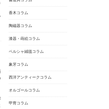
奥
。
香木コラム
あ
陶磁器コラム
漆器・蒔絵コラム
ペルシャ絨毯コラム
象牙コラム
画
西洋アンティークコラム
の
オルゴールコラム
孝
甲冑コラム
た