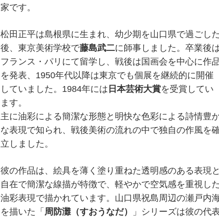
家です。
松田正平は島根県に生まれ、幼少期を山口県で過ごし
後、東京美術学校で
藤島武二
に師事しました。卒業後
フランス・パリにて留学し、戦後は国画会を中心に作
を発表、1950年代以降は東京でも個展を継続的に開催
していました。1984年には
日本芸術大賞
を受賞してい
ます。
主に油彩による簡潔な形態と明快な色彩による詩情豊
な表現で知られ、戦後美術の流れの中で独自の作風を
立しました。
彼の作品は、絵具を薄く塗り重ねた透明感のある表現
自在で簡潔な線描が特徴で、軽やかで空気感を重視し
油彩表現で描かれています。山口県祝島周辺の瀬戸内
を描いた「
周防灘（すおうなだ）
」シリーズは彼の代