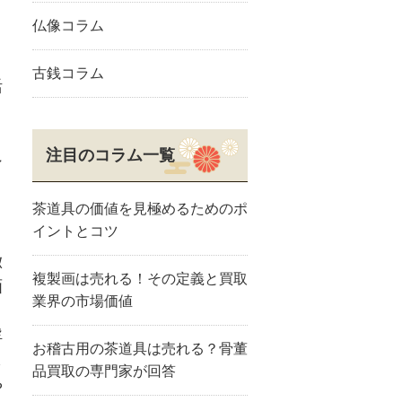
仏像コラム
古銭コラム
活
注目のコラム一覧
シ
と
茶道具の価値を見極めるためのポ
イントとコツ
徴
複製画は売れる！その定義と買取
画
業界の市場価値
」
浮
お稽古用の茶道具は売れる？骨董
ら
品買取の専門家が回答
や