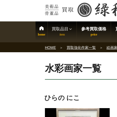
買取品目
参考買取価格
HOME
買取強化作家一覧
絵画
水彩画家一覧
ひらの にこ