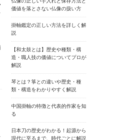
仏像の正しい手入れと保存方法と
い
価値を落とさない仏像の扱い方
を
よ
掛軸鑑定の正しい方法を詳しく解
説
簡
【和太鼓とは】歴史や種類・構
ま
造・職人技の価値についてプロが
解説
琴とは？箏との違いや歴史・種
類・構造をわかりやすく解説
中国掛軸の特徴と代表的作家を知
る
日本刀の歴史がわかる！起源から
を
現代に至るまで、時代ごとに解説