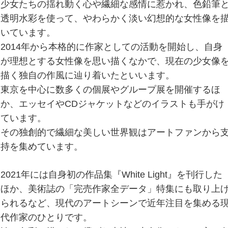
少女たちの揺れ動く心や繊細な感情に惹かれ、色鉛筆
透明水彩を使って、やわらかく淡い幻想的な女性像を
いています。
2014年から本格的に作家としての活動を開始し、自身
が理想とする女性像を思い描くなかで、現在の少女像
描く独自の作風に辿り着いたといいます。
東京を中心に数多くの個展やグループ展を開催するほ
か、エッセイやCDジャケットなどのイラストも手がけ
ています。
その独創的で繊細な美しい世界観はアートファンから
持を集めています。
2021年には自身初の作品集『White Light』を刊行した
ほか、美術誌の「完売作家全データ」特集にも取り上
られるなど、現代のアートシーンで近年注目を集める
代作家のひとりです。