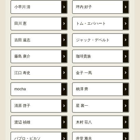
小早川 清
坪内 好子
田川 憲
トム・エバハート
吉田 遠志
ジャック・デペルト
藤島 康介
珈琲貴族
江口 寿史
金子 一馬
mocha
柄澤 齊
清原 啓子
星 襄一
渡辺 禎雄
木村 荘八
パブロ・ピカソ
井堂 雅夫