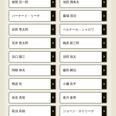
猪熊 弦一郎
池田 満寿夫
バーナード・リーチ
藤城 清治
岩田 専太郎
ベルナール・シャロワ
安井 曾太郎
梅原 龍三郎
浜口 陽三
須田 剋太
関根 伸夫
藤田 嗣治
鴨居 玲
小磯 良平
奈良 美智
香月 泰男
荻須 高徳
ジョージ・ロドリーゲ