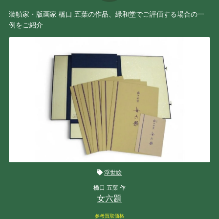
装幀家・版画家 橋口 五葉の作品、緑和堂でご評価する場合の一
例をご紹介
浮世絵
橋口 五葉 作
女六題
参考買取価格