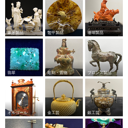
象牙製品
鼈甲製品
珊瑚製品
翡翠
彫刻・置物
ブロンズ製品
オルゴール
金工芸
銀工芸