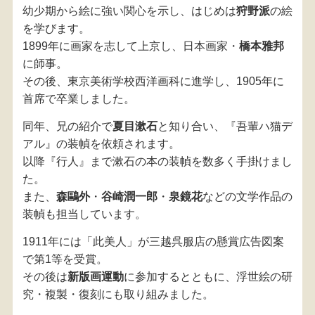
幼少期から絵に強い関心を示し、はじめは
狩野派
の絵
を学びます。
1899年に画家を志して上京し、日本画家・
橋本雅邦
に師事。
その後、東京美術学校西洋画科に進学し、1905年に
首席で卒業しました。
同年、兄の紹介で
夏目漱石
と知り合い、『吾輩ハ猫デ
アル』の装幀を依頼されます。
以降『行人』まで漱石の本の装幀を数多く手掛けまし
た。
また、
森鷗外
・
谷崎潤一郎
・
泉鏡花
などの文学作品の
装幀も担当しています。
1911年には「此美人」が三越呉服店の懸賞広告図案
で第1等を受賞。
その後は
新版画運動
に参加するとともに、浮世絵の研
究・複製・復刻にも取り組みました。