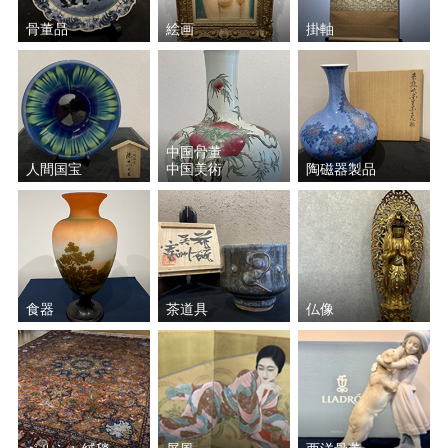
骨董品
絵画
掛軸
中国骨董
人間国宝
中国美術
陶磁器製品
食器
茶道具
仏像