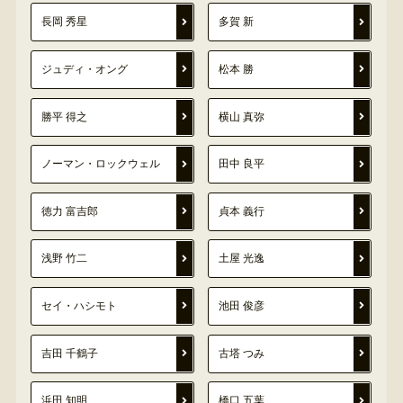
長岡 秀星
多賀 新
ジュディ・オング
松本 勝
勝平 得之
横山 真弥
ノーマン・ロックウェル
田中 良平
徳力 富吉郎
貞本 義行
浅野 竹二
土屋 光逸
セイ・ハシモト
池田 俊彦
吉田 千鶴子
古塔 つみ
浜田 知明
橋口 五葉