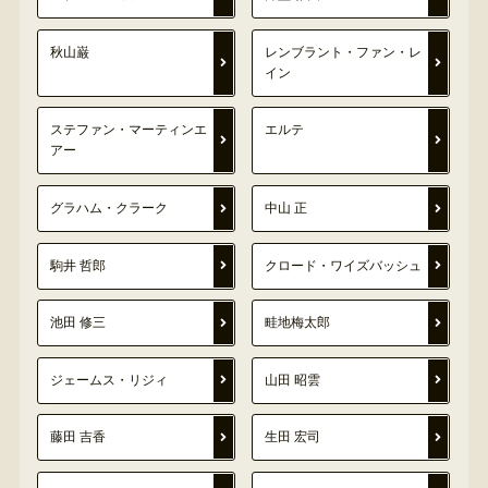
秋山巌
レンブラント・ファン・レ
イン
ステファン・マーティンエ
エルテ
アー
グラハム・クラーク
中山 正
駒井 哲郎
クロード・ワイズバッシュ
池田 修三
畦地梅太郎
ジェームス・リジィ
山田 昭雲
藤田 吉香
生田 宏司