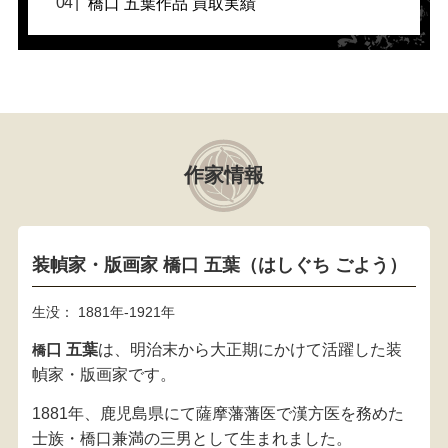
橋口 五葉作品 買取実績
作家情報
装幀家・版画家 橋口 五葉（はしぐち ごよう）
生没： 1881年-1921年
口 五葉
は、明治末から大正期にかけて活躍した装
橋
幀家・版画家です。
1881年、鹿児島県にて薩摩藩藩医で漢方医を務めた
士族・橋口兼満の三男として生まれました。