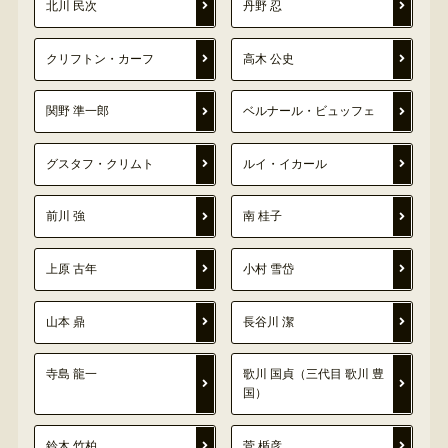
北川 民次
丹野 忍
クリフトン・カーフ
高木 公史
関野 準一郎
ベルナール・ビュッフェ
グスタフ・クリムト
ルイ・イカール
前川 強
南 桂子
上原 古年
小村 雪岱
山本 鼎
長谷川 潔
寺島 龍一
歌川 国貞（三代目 歌川 豊
国）
鈴木 竹柏
菅 楯彦