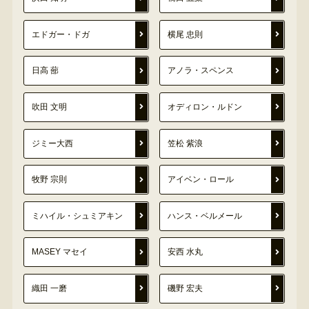
エドガー・ドガ
横尾 忠則
日高 蔀
アノラ・スペンス
吹田 文明
オディロン・ルドン
ジミー大西
笠松 紫浪
牧野 宗則
アイベン・ロール
ミハイル・シュミアキン
ハンス・ベルメール
MASEY マセイ
安西 水丸
織田 一磨
磯野 宏夫