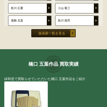
歌川 広重
小山 敬三
葛飾 北斎
歌川 国芳
版画家一覧を見る
河鍋 暁斎
橋本 明治
棟方 志功
加山 又造
東山 魁夷
平山 郁夫
橋口 五葉作品 買取実績
脇田 和
北野 恒富
緑和堂で買取らせていただいた橋口 五葉作品をご紹介
彼末 宏
奥村 土牛
東郷 青児
難波田 龍起