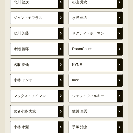
北川 健次
杉山 元次
ジャン・モワラス
水野 年方
歌川 芳藤
サクティ・ボーマン
永瀬 義郎
RoamCouch
名取 春仙
KYNE
小林 ドンゲ
lack
マックス・ノイマン
ジェフ・ウィルキー
武者小路 実篤
歌川 貞秀
小林 永濯
手塚 治虫