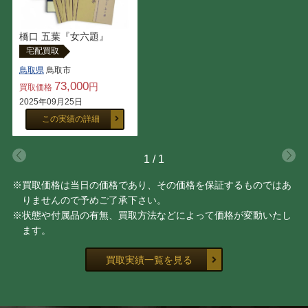
平賀 敬
篠田 桃紅
橋口 五葉『女六題』
ヒロ・ヤマガタ
岡本 太郎
宅配買取
鳥取県
鳥取市
笹倉 鉄平
白髪 一雄
73,000
円
買取価格
2025年09月25日
片岡 球子
月岡 芳年
この実績の詳細
1
/
1
※買取価格は当日の価格であり、その価格を保証するものではあ
りませんので予めご了承下さい。
※状態や付属品の有無、買取方法などによって価格が変動いたし
ます。
買取実績一覧を見る