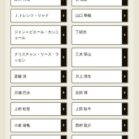
Ｊ.トレンツ・リャド
山口 華楊
ジャン＝ピエール・カシニ
丁紹光
ョール
クリスチャン・リース・ラ
三木 翠山
ッセン
斎藤 清
川上 澄生
川瀬 巴水
吉田 博
上村 松篁
上田 臥牛
小倉 遊亀
西村 龍介