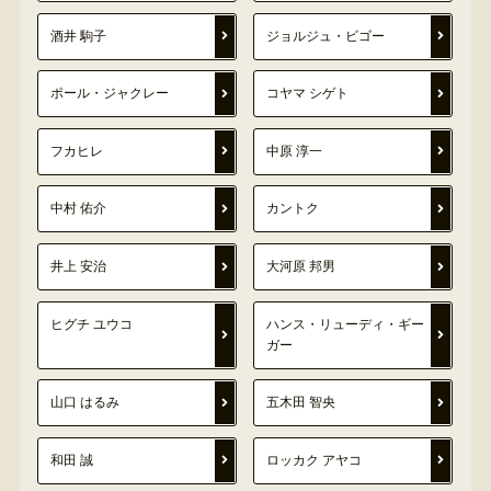
酒井 駒子
ジョルジュ・ビゴー
ポール・ジャクレー
コヤマ シゲト
フカヒレ
中原 淳一
中村 佑介
カントク
井上 安治
大河原 邦男
ヒグチ ユウコ
ハンス・リューディ・ギー
ガー
山口 はるみ
五木田 智央
和田 誠
ロッカク アヤコ