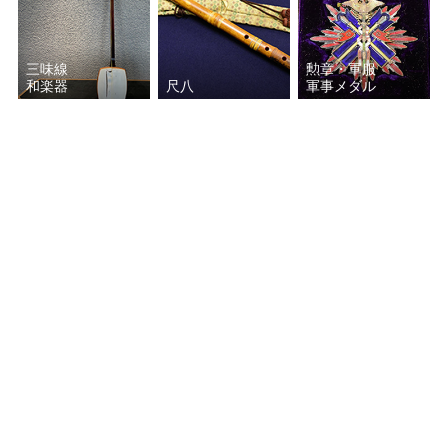
三味線
勲章・軍服
和楽器
尺八
軍事メダル
宝石
万年筆
着物
貴金属・時計
古銭
お酒
掲載の無いジャンルの美術品・工芸品なども買い取り致します。
作家名がわからないお品でもお気軽にご相談ください。