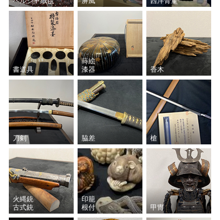
ペルシャ絨毯
屏風
西洋骨董
蒔絵
書道具
漆器
香木
刀剣
脇差
槍
火縄銃
印籠
古式銃
根付
甲冑