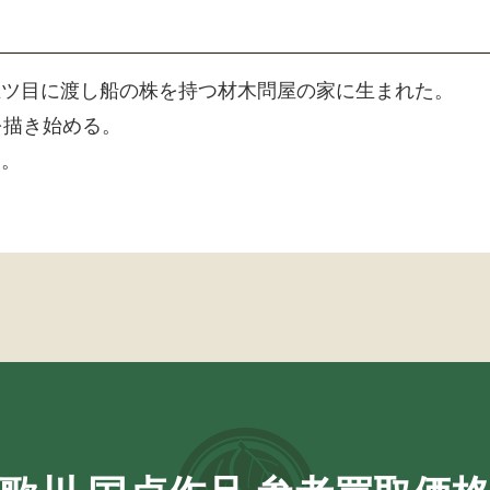
五ツ目に渡し船の株を持つ材木問屋の家に生まれた。
を描き始める。
る。