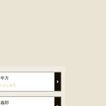
 年方
の としかた
 義郎