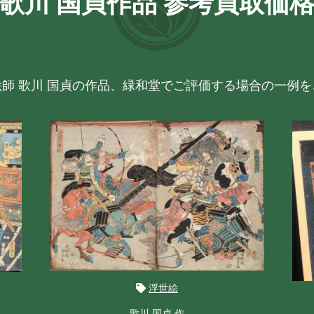
歌川 国貞作品 参考買取価
絵師 歌川 国貞の作品、緑和堂でご評価する場合の一例を
浮世絵
歌川 国貞 作