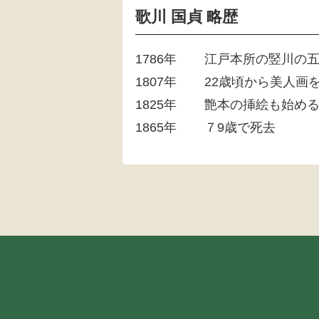
歌川 国貞 略歴
1786年
江戸本所の竪川の
1807年
22歳頃から美人画
1825年
艶本の挿絵も始め
1865年
７9歳で死去