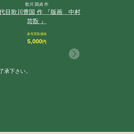
歌川 国貞 作
代目歌川豊国 作 『版画 中村
芸翫 』
参考買取価格
5,000
円
了承下さい。