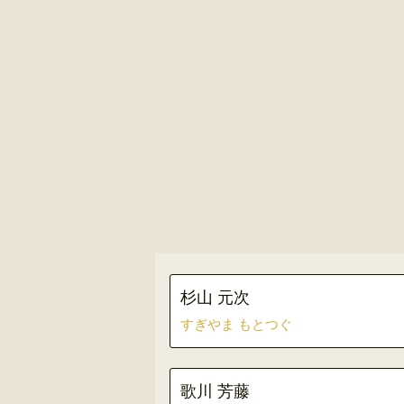
杉山 元次
すぎやま もとつぐ
歌川 芳藤