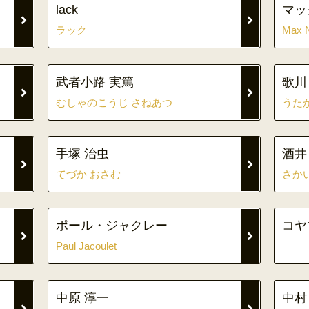
lack
マッ
ラック
Max 
武者小路 実篤
歌川
むしゃのこうじ さねあつ
うた
手塚 治虫
酒井
てづか おさむ
さか
ポール・ジャクレー
コヤ
Paul Jacoulet
中原 淳一
中村