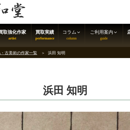
買取強化作家
買取実績
コラム
ご利用案内
品・古美術の作家一覧
浜田 知明
浜田 知明