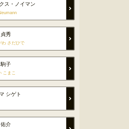
クス・ノイマン
Neumann
 貞秀
がわ さだひで
 駒子
い こまこ
マ シゲト
 佑介