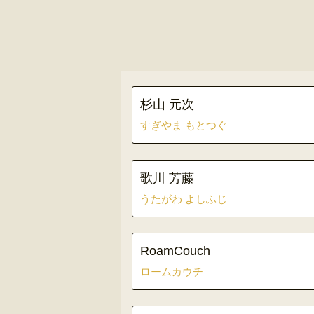
杉山 元次
すぎやま もとつぐ
歌川 芳藤
うたがわ よしふじ
RoamCouch
ロームカウチ