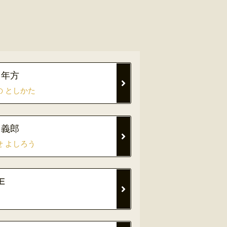
 年方
の としかた
 義郎
せ よしろう
E