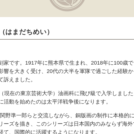
明（はまだちめい）
家です。1917年に熊本県で生まれ、2018年に100
影響を大きく受け、20代の大半を軍隊で過ごした経験
て訴えました。
校（現在の東京芸術大学）油画科に飛び級で入学しまし
に活動を始めたのは太平洋戦争後になります。
郎や関野準一郎らと交流しながら、銅版画の制作に本格的
リーズを描き、このシリーズは日本国内のみならず海外
経て、国際的に活躍するようになります。