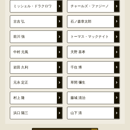
ミッシェル・ドラクロワ
チャールズ・ファジーノ
古吉 弘
石ノ森章太郎
前川 強
トーマス・マックナイト
中村 元風
天野 喜孝
岩田 久利
千住 博
元永 定正
草間 彌生
村上 隆
藤城 清治
浜口 陽三
山下 清