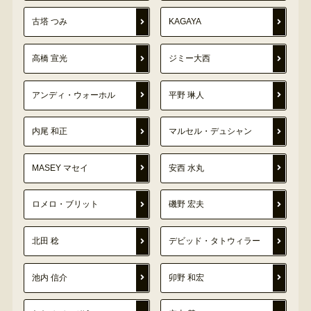
古塔 つみ
KAGAYA
高橋 宣光
ジミー大西
アンディ・ウォーホル
平野 琳人
内尾 和正
マルセル・デュシャン
MASEY マセイ
安西 水丸
ロメロ・ブリット
磯野 宏夫
北田 稔
デビッド・タトウィラー
池内 信介
卯野 和宏