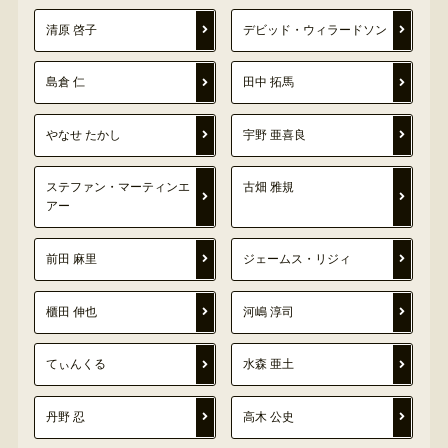
清原 啓子
デビッド・ウィラードソン
島倉 仁
田中 拓馬
やなせ たかし
宇野 亜喜良
ステファン・マーティンエ
古畑 雅規
アー
前田 麻里
ジェームス・リジィ
櫃田 伸也
河嶋 淳司
てぃんくる
水森 亜土
丹野 忍
高木 公史