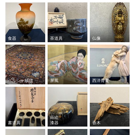
食器
茶道具
仏像
ペルシャ絨毯
屏風
西洋骨董
蒔絵
書道具
漆器
香木