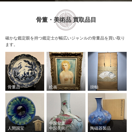
骨董・美術品 買取品目
確かな鑑定眼を持つ鑑定士が幅広いジャンルの骨董品を買い取り
ます。
骨董品
絵画
掛軸
中国骨董
人間国宝
中国美術
陶磁器製品