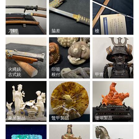
刀剣
脇差
槍
火縄銃
印籠
古式銃
根付
甲冑
象牙製品
鼈甲製品
珊瑚製品