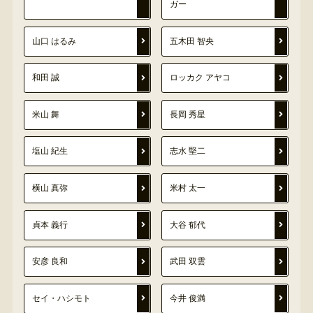
ガー
山口 はるみ
五木田 智央
和田 誠
ロッカク アヤコ
米山 舞
長岡 秀星
塩山 紀生
志水 堅二
横山 真弥
米村 太一
貞本 義行
大谷 郁代
安彦 良和
武田 双雲
セイ・ハシモト
今井 俊満