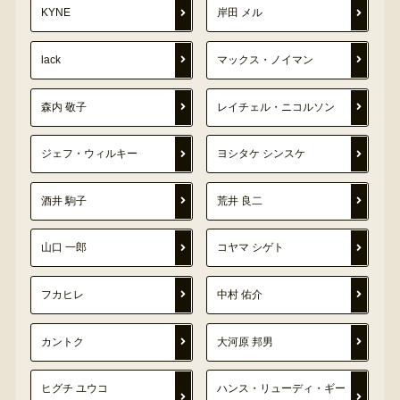
KYNE
岸田 メル
lack
マックス・ノイマン
森内 敬子
レイチェル・ニコルソン
ジェフ・ウィルキー
ヨシタケ シンスケ
酒井 駒子
荒井 良二
山口 一郎
コヤマ シゲト
フカヒレ
中村 佑介
カントク
大河原 邦男
ヒグチ ユウコ
ハンス・リューディ・ギー