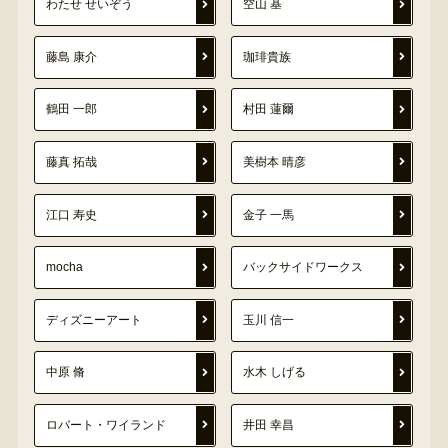
わたせ せいぞう
空山 基
藤島 康介
珈琲貴族
鶴田 一郎
村田 蓮爾
藤真 拓哉
美樹本 晴彦
江口 寿史
金子 一馬
mocha
バックサイドワークス
ディズニーアート
玉川 信一
中原 脩
水木 しげる
ロバート・ワイランド
井田 幸昌