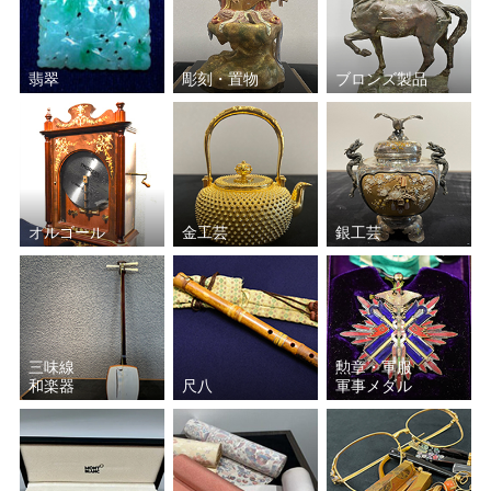
翡翠
彫刻・置物
ブロンズ製品
オルゴール
金工芸
銀工芸
三味線
勲章・軍服
和楽器
尺八
軍事メダル