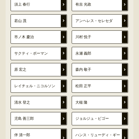
須上 春行
有吉 光政
若山 茂
アンヘレス・セレセダ
市ノ木 慶治
川村 悦子
サクティ・ボーマン
永瀬 義郎
原 宏之
森内 敬子
レイチェル・ニコルソン
松田 正平
清水 登之
大槌 隆
児島 善三郎
ジョルジュ・ビゴー
伴 清一郎
ハンス・リューディ・ギー