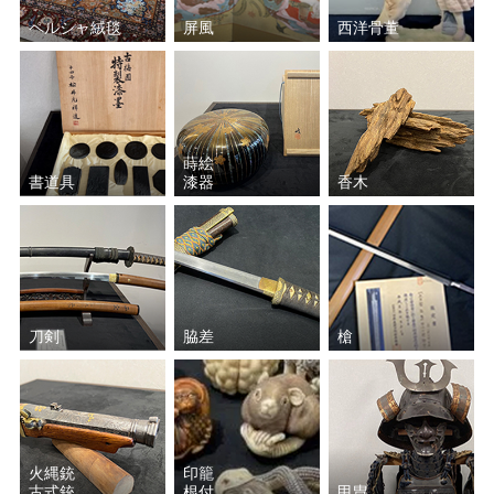
藤田 吉香
村田 省蔵
ペルシャ絨毯
屏風
西洋骨董
レスリー・セイヤー
中村 清治
北川 民次
アルフォンス・ミュシャ
蒔絵
書道具
漆器
香木
ウィリム・ヘンラート
楊 三郎（ヤン・サンラン）
高木 公史
ミッシェル・ドラクロワ
古吉 弘
モーリス・ユトリロ
刀剣
脇差
槍
寺井 重三
鈴木 政輝
井口 由多可
栗原 喜依子
火縄銃
印籠
塗師 祥一郎
マリー・ローランサン
古式銃
根付
甲冑