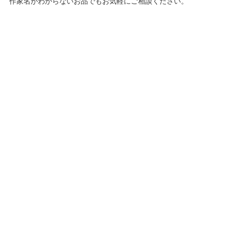
作家名がわからないお品でもお気軽にご相談ください。
福井 良之助
小磯 良平
山下 清
アンドレ・ブラジリエ
選べる買取方法
脇田 和
彼末 宏
辻村 史朗
東郷 青児
店頭買取、骨董品の出張買取、宅配買取の3種類の買取方法をご
用意
小田切 訓
店頭買取
出張買取
宅配買取
店頭にお持込みいただく店頭買取の流れ