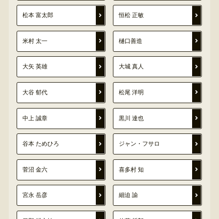
松本 富太郎
恒松 正敏
米村 太一
樋口善造
大矢 英雄
大城 真人
大谷 郁代
松尾 洋明
中上 誠章
黒川 達也
谷本 ためひろ
ジャン・フサロ
菅沼 金六
喜多村 知
宮永 岳彦
細迫 諭