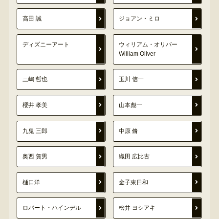
高田 誠
ジョアン・ミロ
ディズニーアート
ウィリアム・オリバー
William Oliver
三嶋 哲也
玉川 信一
櫻井 孝美
山本彪一
九鬼 三郎
中原 脩
奥西 賀男
織田 広比古
樋口洋
金子東日和
ロバート・ハインデル
松井 ヨシアキ