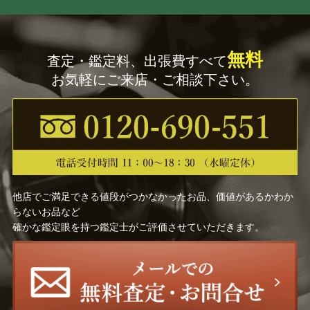
パブロ・ピカソ
遠藤 彰子
立川広己
堀江史郎
無料
査定・鑑定料、出張費すべて
曽根 茂
高野 三三男
お気軽にご来店・ご相談下さい。
野村 義照
田中 善明
城 康夫
長沼 貴美代
深澤 昭明
楢原 健三
他店でご満足できる値段がつかなかったお品、価値があるかわか
らないお品など
山岸 正巳
小向 貢嗣
確かな鑑定眼を持つ鑑定士がご評価させていただきます。
レンブラント・ファン・レ
中畑 艸人
イン
野間 仁根
アンドレ・ヴィギュド