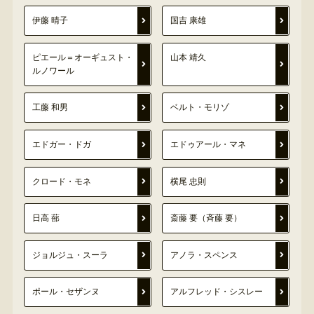
伊藤 晴子
国吉 康雄
ピエール＝オーギュスト・
山本 靖久
ルノワール
工藤 和男
ベルト・モリゾ
エドガー・ドガ
エドゥアール・マネ
クロード・モネ
横尾 忠則
日高 蔀
斎藤 要（斉藤 要）
ジョルジュ・スーラ
アノラ・スペンス
ポール・セザンヌ
アルフレッド・シスレー