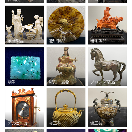
織田 廣喜
グスタフ・クリムト
前川 強
萬 鉄五郎
象牙製品
鼈甲製品
珊瑚製品
藤井 勉
田染 幸雄
和田 英作
平川 敏夫
鈴木 信太郎
五味 悌四郎
翡翠
彫刻・置物
ブロンズ製品
平賀 亀祐
秋野 不矩
Ｊ.トレンツ・リャド
山口 華楊
ジャン＝ピエール・カシニ
斎藤 真一
オルゴール
金工芸
銀工芸
ョール