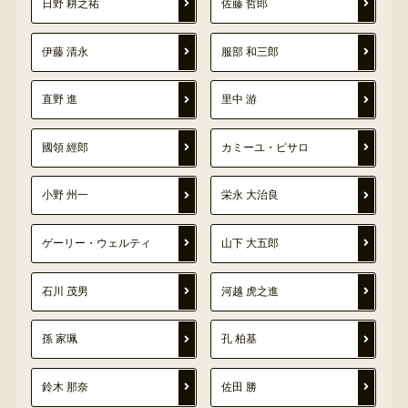
日野 耕之祐
佐藤 哲郎
伊藤 清永
服部 和三郎
直野 進
里中 游
國領 經郎
カミーユ・ピサロ
小野 州一
栄永 大治良
ゲーリー・ウェルティ
山下 大五郎
石川 茂男
河越 虎之進
孫 家珮
孔 柏基
鈴木 那奈
佐田 勝