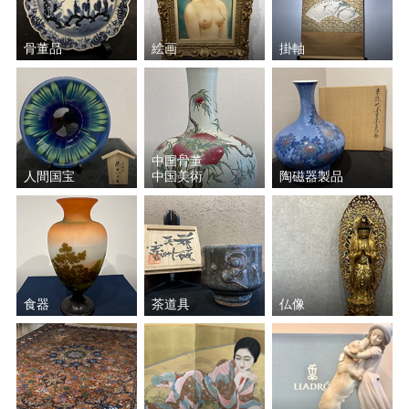
林 喜市郎
ダニエル・ボネック
骨董品
絵画
掛軸
余村 展
ジャン・フォートリエ
櫃田 伸也
上野 憲男
中国骨董
人間国宝
中国美術
陶磁器製品
西村 計雄
谷口 和正
田中 阿喜良
遠藤 昭吾
中西 繁
疋田 正章
食器
茶道具
仏像
木下 孝則
金子 國義
高光 一也
松任谷 國子