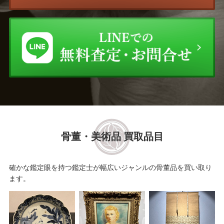
（Andre Vigud）
平田 ゆたか
福王寺 法林
井上 圭史
サルバドール・ダリ
古畑 雅規
アンドレ・コタボ
ネイト・ジョルジオ
前田 麻里
骨董・美術品 買取品目
坂本 繁二郎
クロード・ワイズバッシュ
高畠達四郎
尾身周三
確かな鑑定眼を持つ鑑定士が幅広いジャンルの骨董品を買い取り
ます。
耳野 卯三郎
モイズ・キスリング
糸園 和三郎
舟木 誠一郎