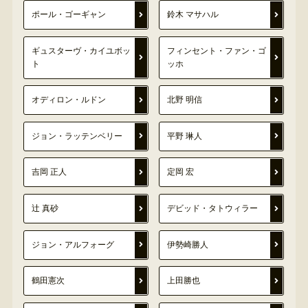
ポール・ゴーギャン
鈴木 マサハル
ギュスターヴ・カイユボッ
フィンセント・ファン・ゴ
ト
ッホ
オディロン・ルドン
北野 明信
ジョン・ラッテンベリー
平野 琳人
吉岡 正人
定岡 宏
辻 真砂
デビッド・タトウィラー
ジョン・アルフォーグ
伊勢崎勝人
鶴田憲次
上田勝也