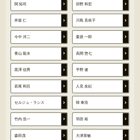
関 拓司
卯野 和宏
井坂 仁
川島 見依子
今中 洋二
栗原 一郎
青山 龍水
高間 惣七
黒澤 信男
平野 遼
若尾 和呂
人見 友紀
セルジュ・ラシス
韓 奉浩
竹内 浩一
羽田 裕
森田茂
大津英敏