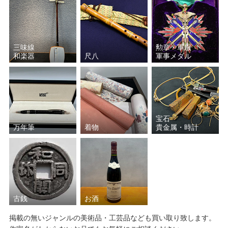
田崎 広助
原 精一
ジャン・ジャンセン
クリスチャン・リース・ラ
三味線
勲章・軍服
ッセン
和楽器
尺八
軍事メダル
ミッシェル・バテュ
元永 定正
斎藤 清
岡田 三郎助
宝石
万年筆
着物
貴金属・時計
小林 和作
上村 松篁
上田 臥牛
絹谷 幸二
小倉 遊亀
西村 龍介
古銭
お酒
安食 慎太郎
池田 満寿夫
掲載の無いジャンルの美術品・工芸品なども買い取り致します。