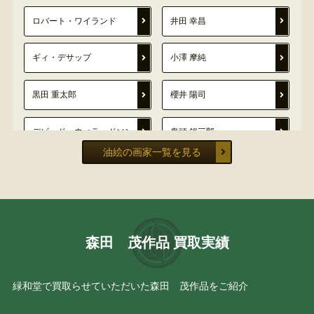
ロバート・ワイランド
井田 幸昌
ギィ・デサップ
小澤 摩純
黒田 重太郎
櫻井 陽司
デビッド・ウィラードソン
鬼頭 鍋三郎
油絵の画家一覧を見る
宮崎 次郎
フランシスコ・マッセリア
田中 拓馬
吉田 善彦
森田 茂作品 買取実績
林 武
西村 功
小杉 小二郎
大矢 亮
緑和堂で買取らせていただいた森田 茂作品をご紹介