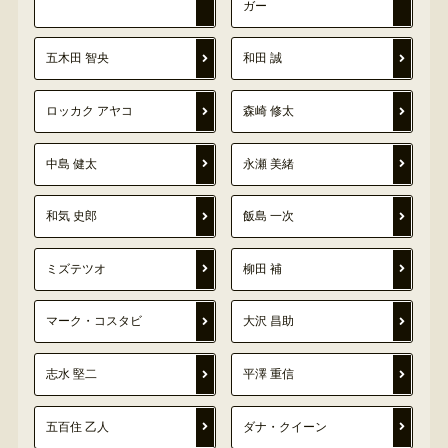
ガー
五木田 智央
和田 誠
ロッカク アヤコ
森崎 修太
中島 健太
永瀬 美緒
和気 史郎
飯島 一次
ミズテツオ
柳田 補
マーク・コスタビ
大沢 昌助
志水 堅二
平澤 重信
五百住 乙人
ダナ・クイーン