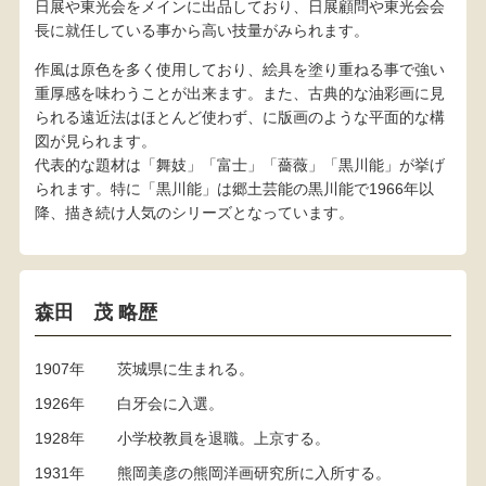
日展や東光会をメインに出品しており、日展顧問や東光会会
長に就任している事から高い技量がみられます。
作風は原色を多く使用しており、絵具を塗り重ねる事で強い
重厚感を味わうことが出来ます。また、古典的な油彩画に見
られる遠近法はほとんど使わず、に版画のような平面的な構
図が見られます。
代表的な題材は「舞妓」「富士」「薔薇」「黒川能」が挙げ
られます。特に「黒川能」は郷土芸能の黒川能で1966年以
降、描き続け人気のシリーズとなっています。
森田 茂 略歴
1907年
茨城県に生まれる。
1926年
白牙会に入選。
1928年
小学校教員を退職。上京する。
1931年
熊岡美彦の熊岡洋画研究所に入所する。