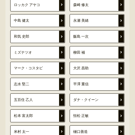
ロッカク アヤコ
森崎 修太
中島 健太
永瀬 美緒
和気 史郎
飯島 一次
ミズテツオ
柳田 補
マーク・コスタビ
大沢 昌助
志水 堅二
平澤 重信
五百住 乙人
ダナ・クイーン
松本 富太郎
恒松 正敏
米村 太一
樋口善造