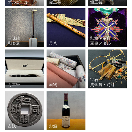
オルゴール
金工芸
銀工芸
脇田 和
彼末 宏
辻村 史朗
東郷 青児
三味線
勲章・軍服
小田切 訓
和楽器
尺八
軍事メダル
宝石
万年筆
着物
貴金属・時計
古銭
お酒