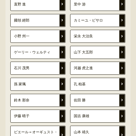
直野 進
里中 游
國領 經郎
カミーユ・ピサロ
小野 州一
栄永 大治良
ゲーリー・ウェルティ
山下 大五郎
石川 茂男
河越 虎之進
孫 家珮
孔 柏基
鈴木 那奈
佐田 勝
伊藤 晴子
国吉 康雄
ピエール＝オーギュスト・
山本 靖久