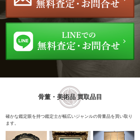
櫃田 伸也
上野 憲男
西村 計雄
谷口 和正
田中 阿喜良
遠藤 昭吾
中西 繁
疋田 正章
木下 孝則
金子 國義
骨董・美術品 買取品目
高光 一也
松任谷 國子
藤田 吉香
村田 省蔵
確かな鑑定眼を持つ鑑定士が幅広いジャンルの骨董品を買い取り
ます。
レスリー・セイヤー
中村 清治