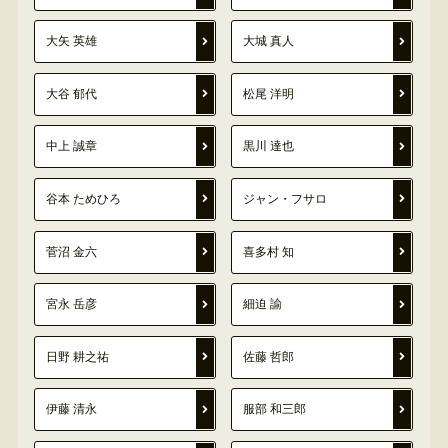
大矢 英雄
大城 真人
大谷 郁代
松尾 洋明
中上 誠章
黒川 達也
谷本 ためひろ
ジャン・フサロ
菅沼 金六
喜多村 知
宮永 岳彦
細迫 諭
日野 耕之祐
佐藤 哲郎
伊藤 清永
服部 和三郎