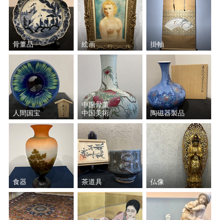
北川 民次
アルフォンス・ミュシャ
ウィリム・ヘンラート
楊 三郎（ヤン・サンラン）
骨董品
絵画
掛軸
高木 公史
ミッシェル・ドラクロワ
古吉 弘
モーリス・ユトリロ
中国骨董
人間国宝
中国美術
陶磁器製品
寺井 重三
鈴木 政輝
井口 由多可
栗原 喜依子
塗師 祥一郎
マリー・ローランサン
食器
茶道具
仏像
織田 廣喜
グスタフ・クリムト
前川 強
萬 鉄五郎