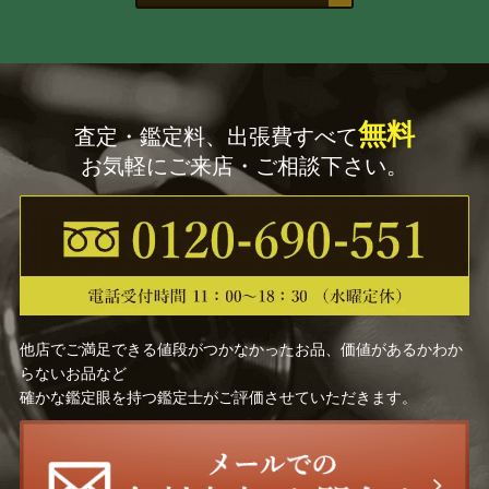
井上 圭史
サルバドール・ダリ
古畑 雅規
アンドレ・コタボ
無料
査定・鑑定料、出張費すべて
ネイト・ジョルジオ
前田 麻里
お気軽にご来店・ご相談下さい。
坂本 繁二郎
クロード・ワイズバッシュ
高畠達四郎
尾身周三
耳野 卯三郎
モイズ・キスリング
他店でご満足できる値段がつかなかったお品、価値があるかわか
糸園 和三郎
舟木 誠一郎
らないお品など
確かな鑑定眼を持つ鑑定士がご評価させていただきます。
林 喜市郎
ダニエル・ボネック
余村 展
ジャン・フォートリエ