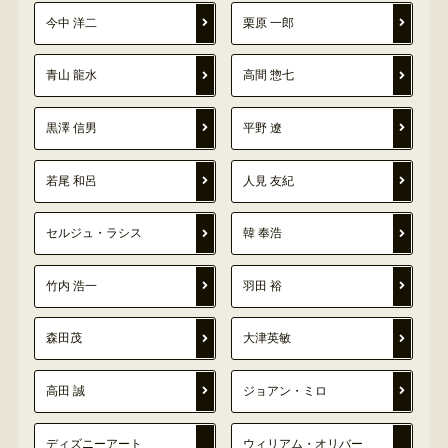
今中 洋二
栗原 一郎
青山 龍水
高間 惣七
黒澤 信男
平野 遼
若尾 和呂
人見 友紀
セルジュ・ラシス
韓 奉浩
竹内 浩一
羽田 裕
森田茂
大津英敏
高田 誠
ジョアン・ミロ
ディズニーアート
ウィリアム・オリバー