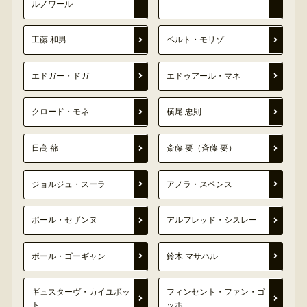
ルノワール
工藤 和男
ベルト・モリゾ
エドガー・ドガ
エドゥアール・マネ
クロード・モネ
横尾 忠則
日高 蔀
斎藤 要（斉藤 要）
ジョルジュ・スーラ
アノラ・スペンス
ポール・セザンヌ
アルフレッド・シスレー
ポール・ゴーギャン
鈴木 マサハル
ギュスターヴ・カイユボッ
フィンセント・ファン・ゴ
ト
ッホ