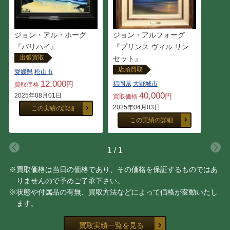
曽根 茂
高野 三三男
野村 義照
田中 善明
ジョン・アル・ホーグ
ジョン・アルフォーグ
『バリハイ』
『プリンス ヴィル サン
出張買取
セット』
城 康夫
長沼 貴美代
店頭買取
愛媛県
松山市
12,000
円
福岡県
大野城市
買取価格
深澤 昭明
楢原 健三
40,000
2025年08月01日
円
買取価格
2025年04月03日
この実績の詳細
山岸 正巳
小向 貢嗣
この実績の詳細
レンブラント・ファン・レ
中畑 艸人
1
/
1
イン
※買取価格は当日の価格であり、その価格を保証するものではあ
野間 仁根
アンドレ・ヴィギュド
りませんので予めご了承下さい。
（Andre Vigud）
※状態や付属品の有無、買取方法などによって価格が変動いたし
ます。
平田 ゆたか
福王寺 法林
買取実績一覧を見る