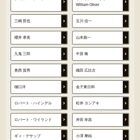
William Oliver
三嶋 哲也
玉川 信一
櫻井 孝美
山本彪一
九鬼 三郎
中原 脩
奥西 賀男
織田 広比古
樋口洋
金子東日和
ロバート・ハインデル
松井 ヨシアキ
ロバート・ワイランド
井田 幸昌
ギィ・デサップ
小澤 摩純