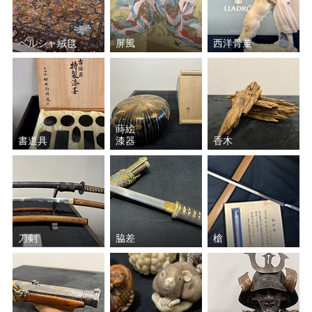
藤井 勉
田染 幸雄
ペルシャ絨毯
屏風
西洋骨董
和田 英作
平川 敏夫
鈴木 信太郎
五味 悌四郎
蒔絵
書道具
漆器
香木
平賀 亀祐
秋野 不矩
Ｊ.トレンツ・リャド
山口 華楊
ジャン＝ピエール・カシニ
斎藤 真一
ョール
刀剣
脇差
槍
田崎 広助
原 精一
ジャン・ジャンセン
クリスチャン・リース・ラ