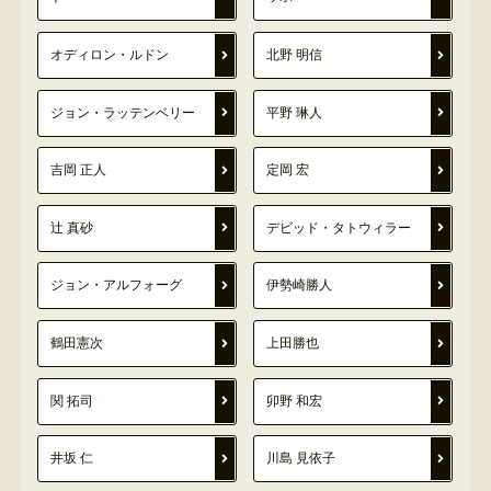
オディロン・ルドン
北野 明信
ジョン・ラッテンベリー
平野 琳人
吉岡 正人
定岡 宏
辻 真砂
デビッド・タトウィラー
ジョン・アルフォーグ
伊勢崎勝人
鶴田憲次
上田勝也
関 拓司
卯野 和宏
井坂 仁
川島 見依子