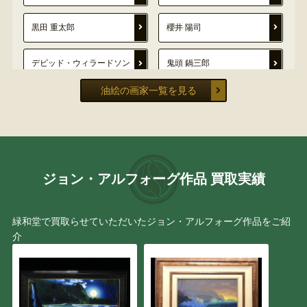
黒田 重太郎
櫻井 陽司
デビッド・ウィラードソン
鬼頭 鍋三郎
油絵の画家一覧を見る
宮崎 次郎
フランシスコ・マッセリア
田中 拓馬
吉田 善彦
林 武
西村 功
ジョン・アルフォーグ作品 買取実績
小杉 小二郎
大矢 亮
緑和堂で買取らせていただいたジョン・アルフォーグ作品をご紹
介
パブロ・ピカソ
遠藤 彰子
立川広己
堀江史郎