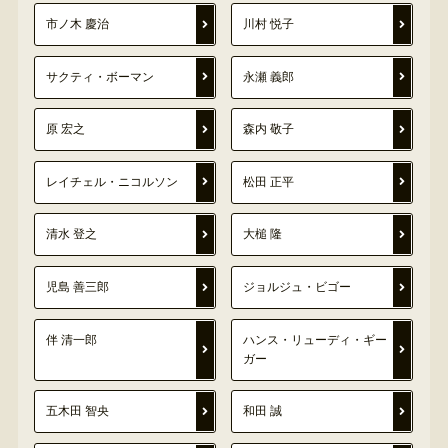
市ノ木 慶治
川村 悦子
サクティ・ボーマン
永瀬 義郎
原 宏之
森内 敬子
レイチェル・ニコルソン
松田 正平
清水 登之
大槌 隆
児島 善三郎
ジョルジュ・ビゴー
伴 清一郎
ハンス・リューディ・ギー
ガー
五木田 智央
和田 誠