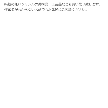
掲載の無いジャンルの美術品・工芸品なども買い取り致します。
作家名がわからないお品でもお気軽にご相談ください。
選べる買取方法
店頭買取、骨董品の出張買取、宅配買取の3種類の買取方法をご
用意
店頭買取
出張買取
宅配買取
店頭にお持込みいただく店頭買取の流れ