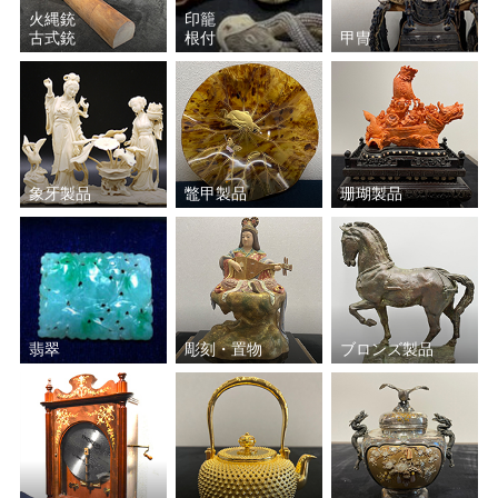
ッセン
火縄銃
印籠
古式銃
根付
甲冑
ミッシェル・バテュ
元永 定正
斎藤 清
岡田 三郎助
小林 和作
上村 松篁
象牙製品
鼈甲製品
珊瑚製品
上田 臥牛
絹谷 幸二
小倉 遊亀
西村 龍介
翡翠
彫刻・置物
ブロンズ製品
安食 慎太郎
池田 満寿夫
福井 良之助
小磯 良平
山下 清
アンドレ・ブラジリエ