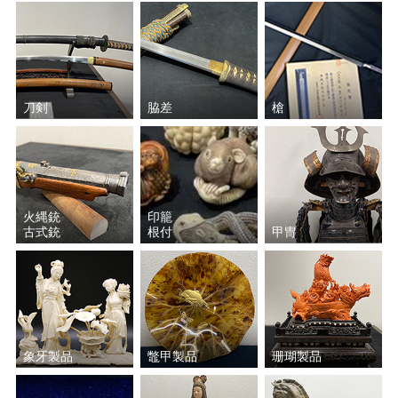
ミッシェル・バテュ
元永 定正
斎藤 清
岡田 三郎助
小林 和作
上村 松篁
刀剣
脇差
槍
上田 臥牛
絹谷 幸二
小倉 遊亀
西村 龍介
火縄銃
印籠
古式銃
根付
甲冑
安食 慎太郎
池田 満寿夫
福井 良之助
小磯 良平
山下 清
アンドレ・ブラジリエ
象牙製品
鼈甲製品
珊瑚製品
脇田 和
彼末 宏