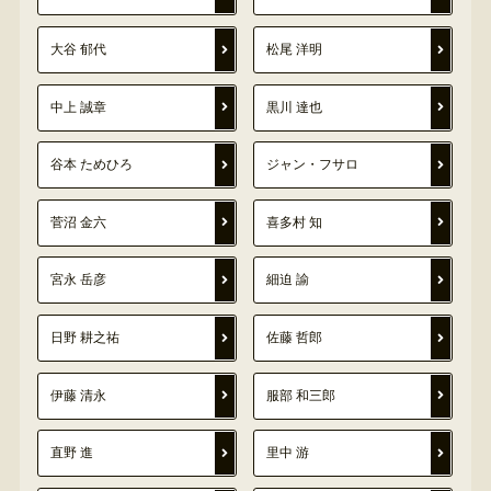
大谷 郁代
松尾 洋明
中上 誠章
黒川 達也
谷本 ためひろ
ジャン・フサロ
菅沼 金六
喜多村 知
宮永 岳彦
細迫 諭
日野 耕之祐
佐藤 哲郎
伊藤 清永
服部 和三郎
直野 進
里中 游