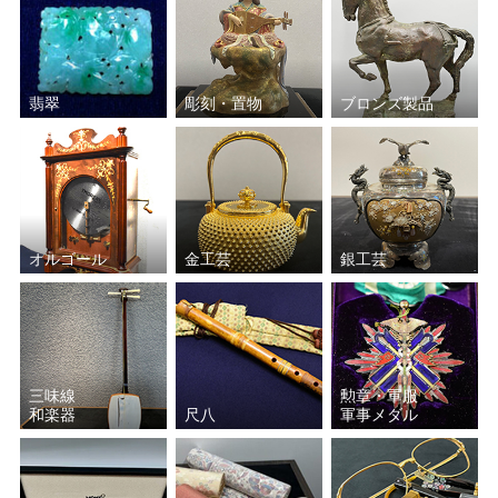
辻村 史朗
東郷 青児
小田切 訓
翡翠
彫刻・置物
ブロンズ製品
オルゴール
金工芸
銀工芸
三味線
勲章・軍服
和楽器
尺八
軍事メダル