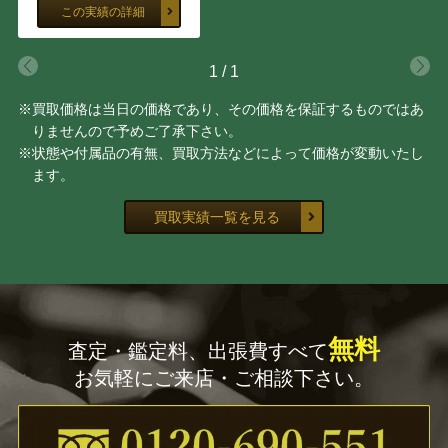
この実績の詳細
古畑 雅規
アンドレ・コタボ
1
/
1
ネイト・ジョルジオ
前田 麻里
※買取価格は当日の価格であり、その価格を保証するものではあ
りませんので予めご了承下さい。
坂本 繁二郎
クロード・ワイズバッシュ
※状態や付属品の有無、買取方法などによって価格が変動いたし
ます。
高畠達四郎
尾身周三
買取実績一覧を見る
耳野 卯三郎
モイズ・キスリング
糸園 和三郎
舟木 誠一郎
無料
林 喜市郎
ダニエル・ボネック
査定・鑑定料、出張費すべて
お気軽にご来店・ご相談下さい。
余村 展
ジャン・フォートリエ
櫃田 伸也
上野 憲男