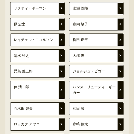
サクティ・ボーマン
永瀬 義郎
原 宏之
森内 敬子
レイチェル・ニコルソン
松田 正平
清水 登之
大槌 隆
児島 善三郎
ジョルジュ・ビゴー
伴 清一郎
ハンス・リューディ・ギー
ガー
五木田 智央
和田 誠
ロッカク アヤコ
森崎 修太