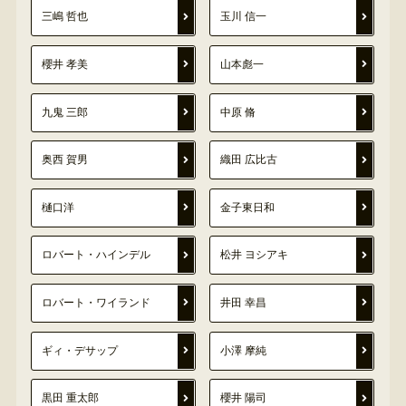
三嶋 哲也
玉川 信一
櫻井 孝美
山本彪一
九鬼 三郎
中原 脩
奥西 賀男
織田 広比古
樋口洋
金子東日和
ロバート・ハインデル
松井 ヨシアキ
ロバート・ワイランド
井田 幸昌
ギィ・デサップ
小澤 摩純
黒田 重太郎
櫻井 陽司