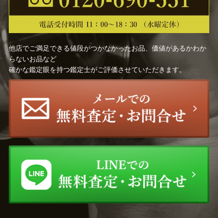
西村 計雄
谷口 和正
他店でご満足できる値段がつかなかったお品、価値があるかわか
田中 阿喜良
遠藤 昭吾
らないお品など
確かな鑑定眼を持つ鑑定士がご評価させていただきます。
中西 繁
疋田 正章
木下 孝則
金子 國義
高光 一也
松任谷 國子
藤田 吉香
村田 省蔵
レスリー・セイヤー
中村 清治
北川 民次
アルフォンス・ミュシャ