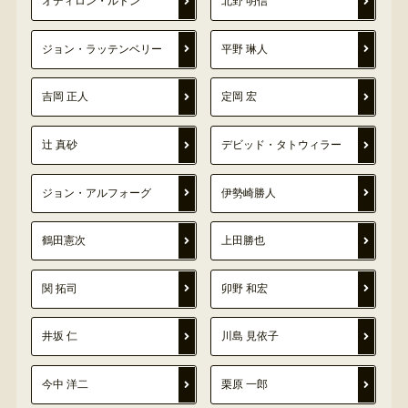
オディロン・ルドン
北野 明信
ジョン・ラッテンベリー
平野 琳人
吉岡 正人
定岡 宏
辻 真砂
デビッド・タトウィラー
ジョン・アルフォーグ
伊勢崎勝人
鶴田憲次
上田勝也
関 拓司
卯野 和宏
井坂 仁
川島 見依子
今中 洋二
栗原 一郎