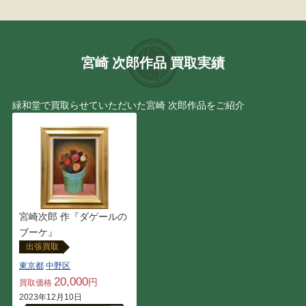
野村 義照
田中 善明
城 康夫
長沼 貴美代
宮崎 次郎作品 買取実績
深澤 昭明
楢原 健三
緑和堂で買取らせていただいた宮崎 次郎作品をご紹介
山岸 正巳
小向 貢嗣
レンブラント・ファン・レ
中畑 艸人
イン
野間 仁根
アンドレ・ヴィギュド
宮崎次郎 作『ダゲールの
（Andre Vigud）
ブーケ』
出張買取
平田 ゆたか
福王寺 法林
東京都
中野区
20,000
円
買取価格
井上 圭史
サルバドール・ダリ
2023年12月10日