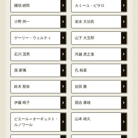
國領 經郎
カミーユ・ピサロ
小野 州一
栄永 大治良
ゲーリー・ウェルティ
山下 大五郎
石川 茂男
河越 虎之進
孫 家珮
孔 柏基
鈴木 那奈
佐田 勝
伊藤 晴子
国吉 康雄
ピエール＝オーギュスト・
山本 靖久
ルノワール