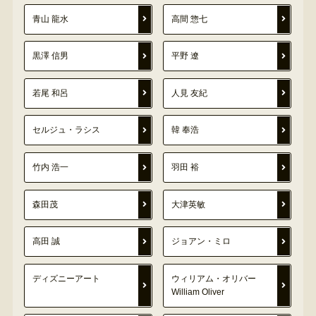
青山 龍水
高間 惣七
黒澤 信男
平野 遼
若尾 和呂
人見 友紀
セルジュ・ラシス
韓 奉浩
竹内 浩一
羽田 裕
森田茂
大津英敏
高田 誠
ジョアン・ミロ
ディズニーアート
ウィリアム・オリバー
William Oliver