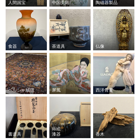
人間国宝
中国美術
陶磁器製品
和田 英作
平川 敏夫
鈴木 信太郎
五味 悌四郎
食器
茶道具
仏像
平賀 亀祐
秋野 不矩
Ｊ.トレンツ・リャド
山口 華楊
ジャン＝ピエール・カシニ
斎藤 真一
ョール
ペルシャ絨毯
屏風
西洋骨董
田崎 広助
原 精一
ジャン・ジャンセン
クリスチャン・リース・ラ
ッセン
蒔絵
書道具
漆器
香木