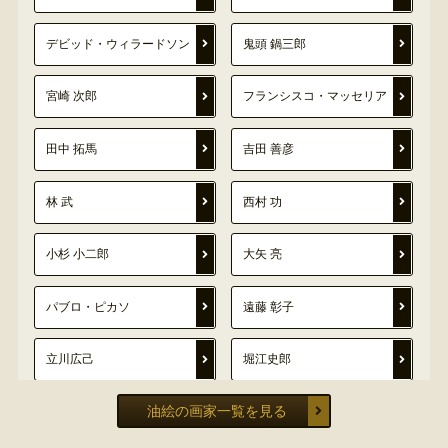
デビッド・ウィラードソン
鬼頭 鍋三郎
宮崎 次郎
フランシスコ・マッセリア
田中 拓馬
吉田 善彦
林 武
西村 功
小杉 小二郎
大矢 亮
パブロ・ピカソ
遠藤 彰子
立川広己
堀江史郎
油絵の画家一覧を見る
曽根 茂
高野 三三男