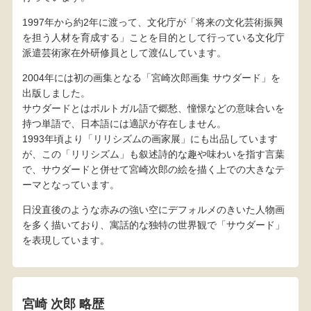
1997年から約2年に渡って、文化庁が「将来の文化芸術振興
を担う人材を育成する」ことを目的として行っている文化庁
派遣芸術家在外研修員として渡仏しています。
2004年には初の画集となる「宮崎次郎画集 サウダード」を
出版しました。
サウダードとはポルトガル語で郷愁、憧憬などの意味合いを
持つ単語で、日本語には適訳が存在しません。
1993年頃より「リリシズムの画家展」にも出品しています
が、この「リリシズム」も叙述詩的な趣や味わいを指す言葉
で、サウダードと併せて宮崎次郎の絵を描く上での大きなテ
ーマとなっています。
日没直後のような赤みの強い空にデフォルメのきいた人物画
を多く描いており、寓話的な独特の世界観で「サウダード」
を表現しています。
宮崎 次郎 略歴