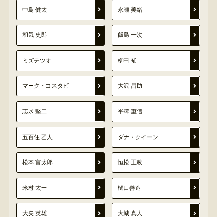
中島 健太
永瀬 美緒
和気 史郎
飯島 一次
ミズテツオ
柳田 補
マーク・コスタビ
大沢 昌助
志水 堅二
平澤 重信
五百住 乙人
ダナ・クイーン
松本 富太郎
恒松 正敏
米村 太一
樋口善造
大矢 英雄
大城 真人