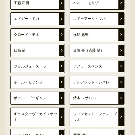
工藤 和男
ベルト・モリゾ
エドガー・ドガ
エドゥアール・マネ
クロード・モネ
横尾 忠則
日高 蔀
斎藤 要（斉藤 要）
ジョルジュ・スーラ
アノラ・スペンス
ポール・セザンヌ
アルフレッド・シスレー
ポール・ゴーギャン
鈴木 マサハル
ギュスターヴ・カイユボッ
フィンセント・ファン・ゴ
ト
ッホ