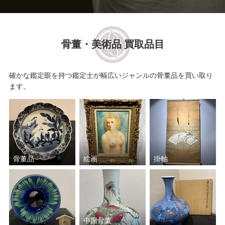
ウィリム・ヘンラート
楊 三郎（ヤン・サンラン）
高木 公史
ミッシェル・ドラクロワ
骨董・美術品 買取品目
古吉 弘
モーリス・ユトリロ
確かな鑑定眼を持つ鑑定士が幅広いジャンルの骨董品を買い取り
ます。
寺井 重三
鈴木 政輝
井口 由多可
栗原 喜依子
塗師 祥一郎
マリー・ローランサン
骨董品
絵画
掛軸
織田 廣喜
グスタフ・クリムト
前川 強
萬 鉄五郎
中国骨董
藤井 勉
田染 幸雄