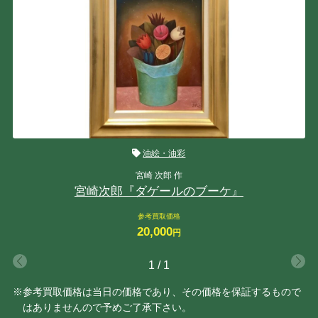
油絵・油彩
宮崎 次郎 作
宮崎次郎『ダゲールのブーケ』
参考買取価格
20,000
円
1
/
1
※参考買取価格は当日の価格であり、その価格を保証するもので
はありませんので予めご了承下さい。