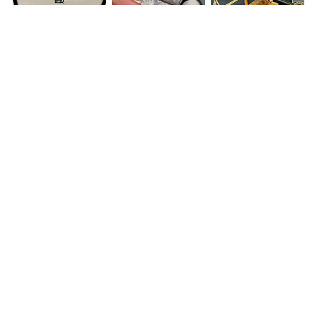
宝石
万年筆
着物
貴金属・時計
古銭
お酒
掲載の無いジャンルの美術品・工芸品なども買い取り致します。
作家名がわからないお品でもお気軽にご相談ください。
選べる買取方法