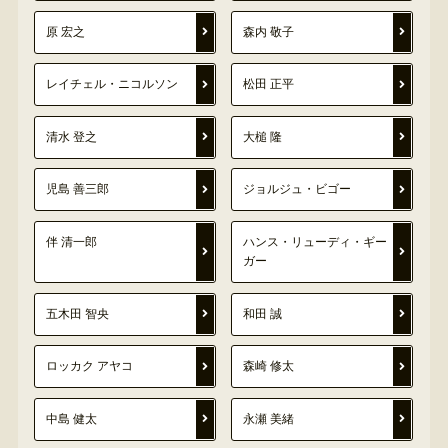
原 宏之
森内 敬子
レイチェル・ニコルソン
松田 正平
清水 登之
大槌 隆
児島 善三郎
ジョルジュ・ビゴー
伴 清一郎
ハンス・リューディ・ギー
ガー
五木田 智央
和田 誠
ロッカク アヤコ
森崎 修太
中島 健太
永瀬 美緒