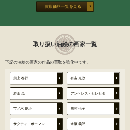
買取価格一覧を見る
取り扱い油絵の画家一覧
下記の油絵の画家の作品の買取を強化中です。
須上 春行
有吉 光政
若山 茂
アンヘレス・セレセダ
市ノ木 慶治
川村 悦子
サクティ・ボーマン
永瀬 義郎