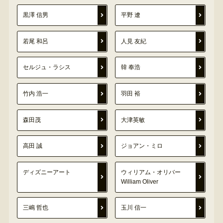
黒澤 信男
平野 遼
若尾 和呂
人見 友紀
セルジュ・ラシス
韓 奉浩
竹内 浩一
羽田 裕
森田茂
大津英敏
高田 誠
ジョアン・ミロ
ディズニーアート
ウィリアム・オリバー
William Oliver
三嶋 哲也
玉川 信一