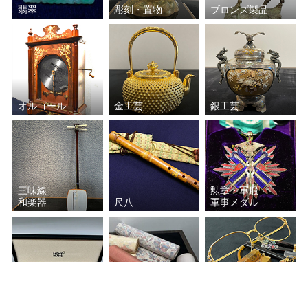
翡翠
彫刻・置物
ブロンズ製品
小田切 訓
オルゴール
金工芸
銀工芸
三味線
勲章・軍服
和楽器
尺八
軍事メダル
宝石
万年筆
着物
貴金属・時計