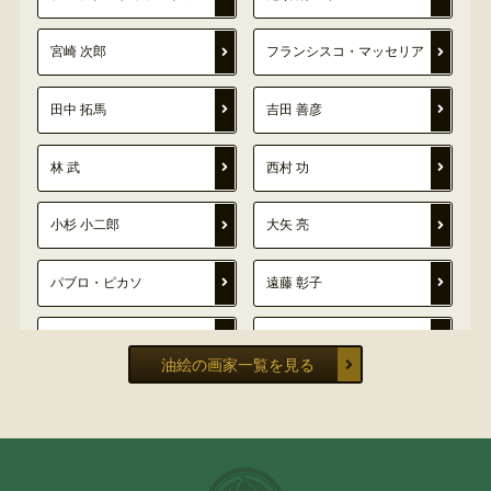
宮崎 次郎
フランシスコ・マッセリア
田中 拓馬
吉田 善彦
林 武
西村 功
小杉 小二郎
大矢 亮
パブロ・ピカソ
遠藤 彰子
立川広己
堀江史郎
油絵の画家一覧を見る
曽根 茂
高野 三三男
野村 義照
田中 善明