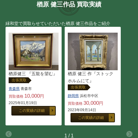
楢原 健三作品 買取実績
城 康夫
長沼 貴美代
深澤 昭明
楢原 健三
緑和堂で買取らせていただいた楢原 健三作品をご紹介
山岸 正巳
小向 貢嗣
レンブラント・ファン・レ
中畑 艸人
イン
楢原 健三 作『ストック
楢原健三 『五龍を望む』
野間 仁根
アンドレ・ヴィギュド
出張買取
ホルムにて』
（Andre Vigud）
出張買取
青森県
青森市
10,000
静岡県
浜松市中区
円
買取価格
平田 ゆたか
福王寺 法林
30,000
円
2025年01月19日
買取価格
2023年09月14日
この実績の詳細
井上 圭史
サルバドール・ダリ
この実績の詳細
古畑 雅規
アンドレ・コタボ
1
/
1