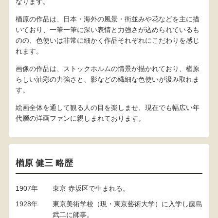
なります。
楢原の作品は、日本・海外の風景・街並みや花などを主に描
いており、一筆一筆に深い表情と力強さが込められているも
のの、色使いは非常に細かく作品それぞれにこだわりを感じ
れます。
画像の作品は、ストックホルムの情景が描かれており、楢原
らしい油彩の力強さと、影などの繊細な色使いが汲み取れま
す。
絵画全体を通して観る人の目を楽しませ、現在でも幅広い年
代層の洋画ファンに親しまれております。
楢原 健三 略歴
1907年
東京 赤坂区で生まれる。
1928年
東京美術学校（現・東京藝術大学）に入学し藤島
武二に師事。