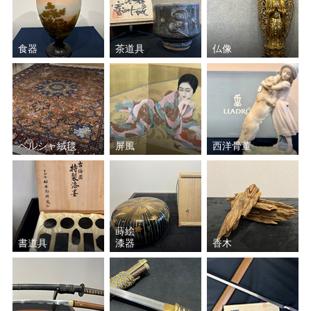
和田 英作
平川 敏夫
鈴木 信太郎
五味 悌四郎
食器
茶道具
仏像
平賀 亀祐
秋野 不矩
Ｊ.トレンツ・リャド
山口 華楊
ペルシャ絨毯
屏風
西洋骨董
ジャン＝ピエール・カシニ
斎藤 真一
ョール
田崎 広助
原 精一
蒔絵
ジャン・ジャンセン
クリスチャン・リース・ラ
書道具
漆器
香木
ッセン
ミッシェル・バテュ
元永 定正