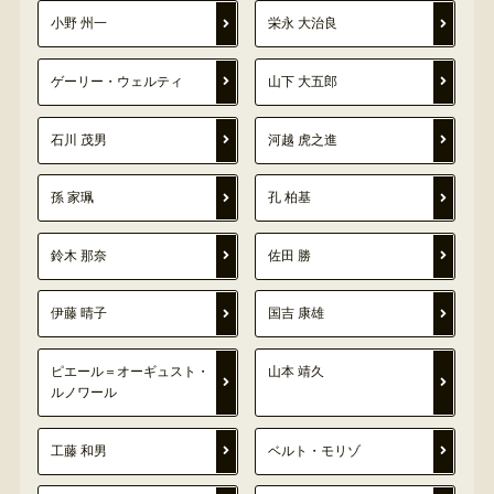
小野 州一
栄永 大治良
ゲーリー・ウェルティ
山下 大五郎
石川 茂男
河越 虎之進
孫 家珮
孔 柏基
鈴木 那奈
佐田 勝
伊藤 晴子
国吉 康雄
ピエール＝オーギュスト・
山本 靖久
ルノワール
工藤 和男
ベルト・モリゾ