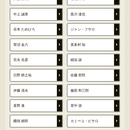
中上 誠章
黒川 達也
谷本 ためひろ
ジャン・フサロ
菅沼 金六
喜多村 知
宮永 岳彦
細迫 諭
日野 耕之祐
佐藤 哲郎
伊藤 清永
服部 和三郎
直野 進
里中 游
國領 經郎
カミーユ・ピサロ