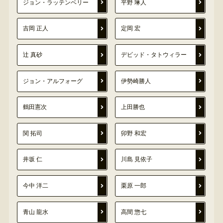
ジョン・ラッテンベリー
平野 琳人
吉岡 正人
定岡 宏
辻 真砂
デビッド・タトウィラー
ジョン・アルフォーグ
伊勢崎勝人
鶴田憲次
上田勝也
関 拓司
卯野 和宏
井坂 仁
川島 見依子
今中 洋二
栗原 一郎
青山 龍水
高間 惣七