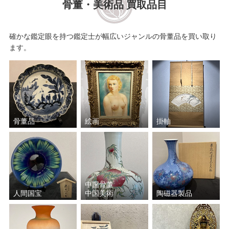
骨董・美術品 買取品目
高木 公史
ミッシェル・ドラクロワ
確かな鑑定眼を持つ鑑定士が幅広いジャンルの骨董品を買い取り
古吉 弘
モーリス・ユトリロ
ます。
寺井 重三
鈴木 政輝
井口 由多可
栗原 喜依子
骨董品
絵画
掛軸
塗師 祥一郎
マリー・ローランサン
織田 廣喜
グスタフ・クリムト
前川 強
萬 鉄五郎
中国骨董
人間国宝
中国美術
陶磁器製品
藤井 勉
田染 幸雄