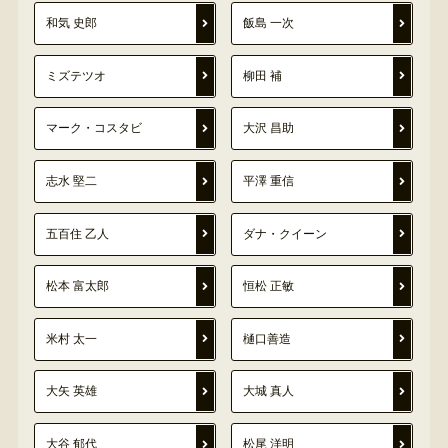
和気 史郎
飯島 一次
ミズテツオ
柳田 補
マーク・コスタビ
大沢 昌助
志水 堅二
平澤 重信
五百住 乙人
ダナ・クイーン
松本 富太郎
恒松 正敏
米村 太一
樋口善造
大矢 英雄
大城 真人
大谷 郁代
松尾 洋明