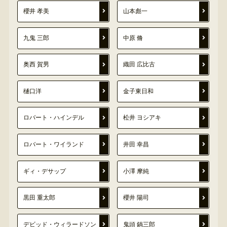
櫻井 孝美
山本彪一
九鬼 三郎
中原 脩
奥西 賀男
織田 広比古
樋口洋
金子東日和
ロバート・ハインデル
松井 ヨシアキ
ロバート・ワイランド
井田 幸昌
ギィ・デサップ
小澤 摩純
黒田 重太郎
櫻井 陽司
デビッド・ウィラードソン
鬼頭 鍋三郎