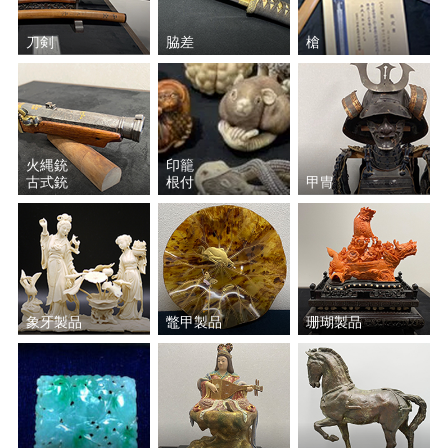
斎藤 清
岡田 三郎助
刀剣
脇差
槍
小林 和作
上村 松篁
上田 臥牛
絹谷 幸二
火縄銃
印籠
小倉 遊亀
西村 龍介
古式銃
根付
甲冑
安食 慎太郎
池田 満寿夫
福井 良之助
小磯 良平
象牙製品
鼈甲製品
珊瑚製品
山下 清
アンドレ・ブラジリエ
脇田 和
彼末 宏
辻村 史朗
東郷 青児