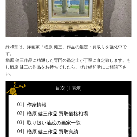
緑和堂は、洋画家「楢原 健三」作品の鑑定・買取りを強化中で
す。
楢原 健三作品に精通した専門の鑑定士が丁寧に査定致します。も
し楢原 健三の作品をお持ちでしたら、ぜひ緑和堂にご相談下さ
い。
目次
[
非表示
]
作家情報
楢原 健三作品 買取価格相場
取り扱い油絵の画家一覧
楢原 健三作品 買取実績