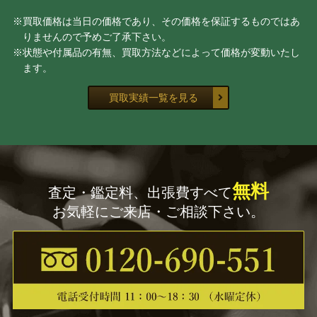
※買取価格は当日の価格であり、その価格を保証するものではあ
ネイト・ジョルジオ
前田 麻里
りませんので予めご了承下さい。
※状態や付属品の有無、買取方法などによって価格が変動いたし
坂本 繁二郎
クロード・ワイズバッシュ
ます。
高畠達四郎
尾身周三
買取実績一覧を見る
耳野 卯三郎
モイズ・キスリング
糸園 和三郎
舟木 誠一郎
無料
査定・鑑定料、出張費すべて
林 喜市郎
ダニエル・ボネック
お気軽にご来店・ご相談下さい。
余村 展
ジャン・フォートリエ
櫃田 伸也
上野 憲男