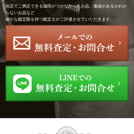
西村 計雄
谷口 和正
他店でご満足できる値段がつかなかったお品、価値があるかわか
らないお品など
田中 阿喜良
遠藤 昭吾
確かな鑑定眼を持つ鑑定士がご評価させていただきます。
中西 繁
疋田 正章
木下 孝則
金子 國義
高光 一也
松任谷 國子
藤田 吉香
村田 省蔵
レスリー・セイヤー
中村 清治
北川 民次
アルフォンス・ミュシャ
ウィリム・ヘンラート
楊 三郎（ヤン・サンラン）