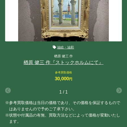
油絵・油彩
楢原 健三 作
楢原 健三 作『ストックホルムにて』
参考買取価格
30,000
円
1
/
1
※参考買取価格は当日の価格であり、その価格を保証するもので
はありませんので予めご了承下さい。
※状態や付属品の有無、買取方法などによって価格が変動いたし
ます。