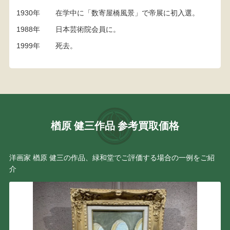
1930年
在学中に「数寄屋橋風景」で帝展に初入選。
1988年
日本芸術院会員に。
1999年
死去。
楢原 健三作品 参考買取価格
洋画家 楢原 健三の作品、緑和堂でご評価する場合の一例をご紹
介