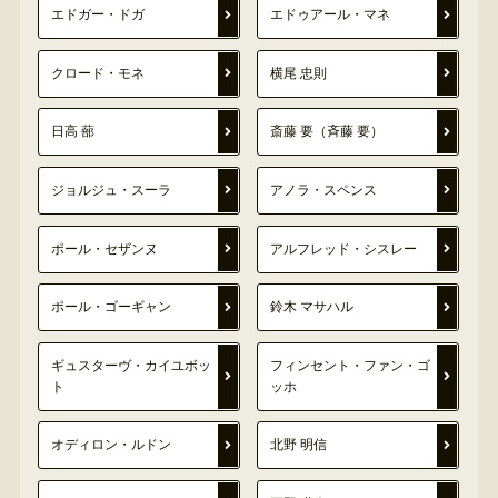
エドガー・ドガ
エドゥアール・マネ
クロード・モネ
横尾 忠則
日高 蔀
斎藤 要（斉藤 要）
ジョルジュ・スーラ
アノラ・スペンス
ポール・セザンヌ
アルフレッド・シスレー
ポール・ゴーギャン
鈴木 マサハル
ギュスターヴ・カイユボッ
フィンセント・ファン・ゴ
ト
ッホ
オディロン・ルドン
北野 明信