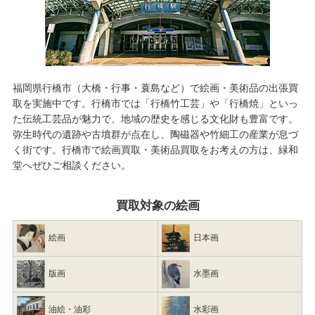
福岡県行橋市（大橋・行事・蓑島など）で絵画・美術品の出張買
取を実施中です。行橋市では「行橋竹工芸」や「行橋焼」といっ
た伝統工芸品が魅力で、地域の歴史を感じる文化財も豊富です。
弥生時代の遺跡や古墳群が点在し、陶磁器や竹細工の産業が息づ
く街です。行橋市で
絵画買取・美術品買取
をお考えの方は、緑和
堂へぜひご相談ください。
買取対象の絵画
絵画
日本画
版画
水墨画
油絵・油彩
水彩画