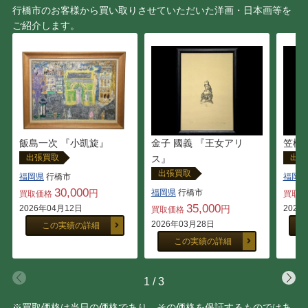
行橋市のお客様から買い取りさせていただいた洋画・日本画等を
ご紹介します。
北田 稔
小早川 清
坪内 好子
仙厓 義梵
デビッド・タトウィラー
ジョン・アルフォーグ
伊勢崎勝人
鶴田憲次
飯島一次 『小凱旋』
金子 國義 『王女アリ
笠松
出張買取
出張
ス』
上田勝也
関 拓司
出張買取
福岡県
行橋市
福岡県
30,000
円
福岡県
行橋市
買取価格
買取
志賀 直哉
田川 憲
35,000
2026年04月12日
円
2026
買取価格
2026年03月28日
この実績の詳細
この実績の詳細
ダン・パルトゥシュ
池内 信介
卯野 和宏
東洲斎 写楽
1
/
3
※買取価格は当日の価格であり、その価格を保証するものではあ