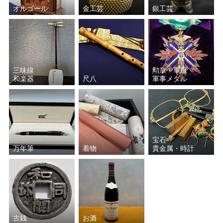
オルゴール
金工芸
銀工芸
三味線
勲章・軍服
和楽器
尺八
軍事メダル
宝石
万年筆
着物
貴金属・時計
古銭
お酒