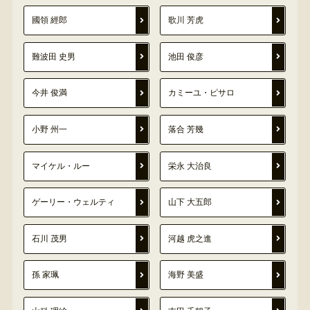
國領 經郎
歌川 芳虎
難波田 史男
池田 俊彦
今井 俊満
カミーユ・ピサロ
小野 州一
落合 芳幾
マイケル・ルー
栄永 大治良
ゲーリー・ウェルティ
山下 大五郎
石川 茂男
河越 虎之進
孫 家珮
海野 美盛