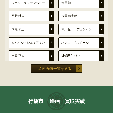
ジョン・ラッテンベリー
濱田 観
平野 琳人
片岡 鶴太郎
内尾 和正
マルセル・デュシャン
ミハイル・シュミアキン
ハンス・ベルメール
吉岡 正人
MASEY マセイ
絵画 作家一覧を見る
安西 水丸
ロメロ・ブリット
定岡 宏
織田 一磨
鈴木 強
磯野 宏夫
行橋市 「絵画」買取実績
曾我 蕭白
辻 真砂