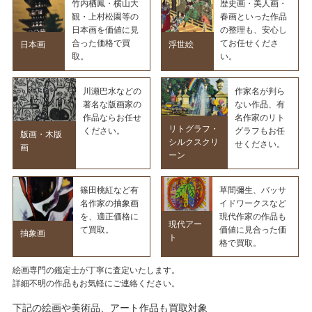
竹内栖鳳・横山大
歴史画・美人画・
観・上村松園等の
春画といった作品
日本画を価値に見
の整理も、安心し
合った価格で買
てお任せくださ
日本画
浮世絵
取。
い。
川瀬巴水などの
作家名が判ら
著名な版画家の
ない作品、有
作品ならお任せ
名作家のリト
リトグラフ・
ください。
グラフもお任
版画・木版
シルクスクリ
せください。
画
ーン
篠田桃紅など有
草間彌生、バッサ
名作家の抽象画
イドワークスなど
を、適正価格に
現代作家の作品も
現代アー
て買取。
価値に見合った価
抽象画
ト
格で買取。
絵画専門の鑑定士が丁寧に査定いたします。
詳細不明の作品もお気軽にご連絡ください。
下記の絵画や美術品、アート作品も買取対象