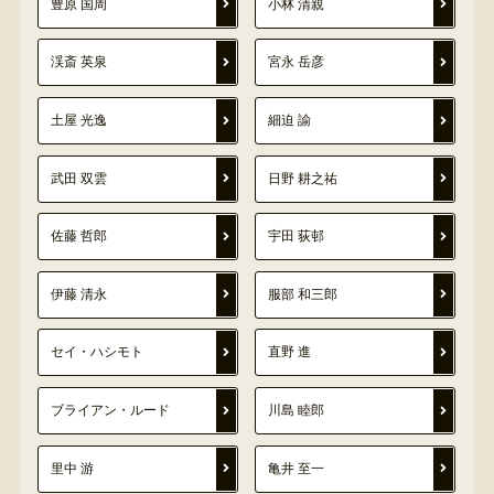
豊原 国周
小林 清親
渓斎 英泉
宮永 岳彦
土屋 光逸
細迫 諭
武田 双雲
日野 耕之祐
佐藤 哲郎
宇田 荻邨
伊藤 清永
服部 和三郎
セイ・ハシモト
直野 進
ブライアン・ルード
川島 睦郎
里中 游
亀井 至一