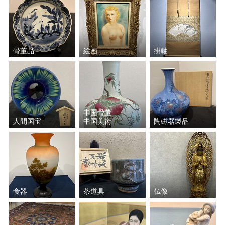
骨董品
絵画
掛軸
中国骨董
人間国宝
中国美術
陶磁器製品
食器
茶道具
仏像