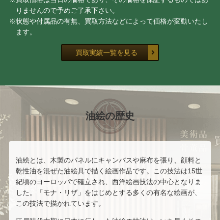
鳥文斎 栄之
菱川 師宣
りませんので予めご了承下さい。
※状態や付属品の有無、買取方法などによって価格が変動いたし
鳥居 清信
北尾 重政
ます。
買取実績一覧を見る
宮川 長春
勝川 春章
浜田 泰介
井坂 仁
川島 見依子
齋藤 満栄
油絵の歴史
今中 洋二
トム・エバハート
わたせ せいぞう
空山 基
油絵とは、木製のパネルにキャンバスや麻布を張り、顔料と
乾性油を混ぜた油絵具で描く絵画作品です。この技法は15世
紀頃のヨーロッパで確立され、西洋絵画技法の中心となりま
栗原 一郎
青山 龍水
した。「モナ・リザ」をはじめとする多くの有名な絵画が、
この技法で描かれています。
高間 惣七
黒澤 信男