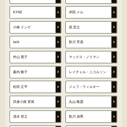
KYNE
岸田 メル
小林 ドンゲ
原 宏之
lack
歌川 芳員
外山 寛子
マックス・ノイマン
森内 敬子
レイチェル・ニコルソン
松田 正平
ジェフ・ウィルキー
武者小路 実篤
丸山 晩霞
清水 登之
歌川 貞秀