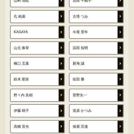
山科 理絵
吉田 千鶴子
孔 柏基
古塔 つみ
KAGAYA
今尾 景年
山元 春挙
浜田 知明
橋口 五葉
新海 誠
鈴木 那奈
佐田 勝
野々内 良樹
菅野矢一
伊藤 晴子
道原 かつみ
高橋 宣光
俵屋 宗達