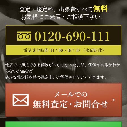
金子 一馬
羽田 裕
無料
査定・鑑定料、出張費すべて
お気軽にご来店・ご相談下さい。
山本 紅雲
mocha
渡辺 省亭
バックサイドワークス
狩野 芳崖
狩野 正信
狩野 永徳
今関 アキラコ
他店でご満足できる値段がつかなかったお品、価値があるかわか
らないお品など
佐藤勝彦
森田茂
確かな鑑定眼を持つ鑑定士がご評価させていただきます。
加倉井和夫
大津英敏
高田 誠
ジョアン・ミロ
ディズニーアート
ウィリアム・オリバー
William Oliver