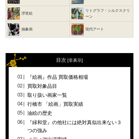
リトグラフ・シルクスクリ
浮世絵
ーン
抽象画
現代アート
目次
[
非表示
]
『絵画』作品 買取価格相場
買取対象品目
取り扱い画家一覧
行橋市 「絵画」買取実績
油絵の歴史
『緑和堂』の他社には絶対真似出来ない３
つの強み