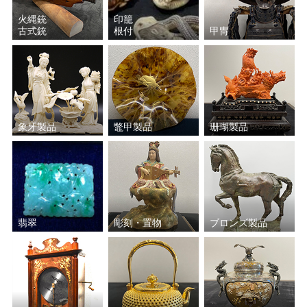
火縄銃
印籠
古式銃
根付
甲冑
象牙製品
鼈甲製品
珊瑚製品
翡翠
彫刻・置物
ブロンズ製品