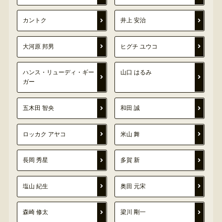
カントク
井上 安治
大河原 邦男
ヒグチ ユウコ
ハンス・リューディ・ギー
山口 はるみ
ガー
五木田 智央
和田 誠
ロッカク アヤコ
米山 舞
長岡 秀星
多賀 新
塩山 紀生
奥田 元宋
森崎 修太
梁川 剛一