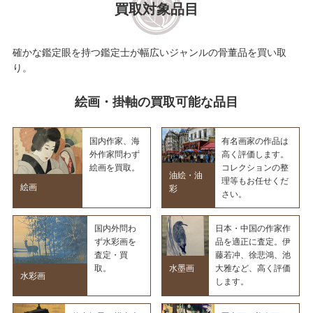
買取対象品目
確かな鑑定眼を持つ鑑定士が幅広いジャンルの骨董品を買い取
り。
絵画・掛軸の買取可能な品目
国内作家、海
有名画家の作品は
外作家問わず
高く評価します。
絵画を買取。
コレクションの整
油絵・油
理等もお任せくだ
絵画
彩
さい。
国内外問わ
日本・中国の作家作
ず水彩画を
品を適正に査定。伊
査定・買
藤若冲、徐悲鴻、池
水墨画
取。
大雅など、高く評価
水彩画
します。