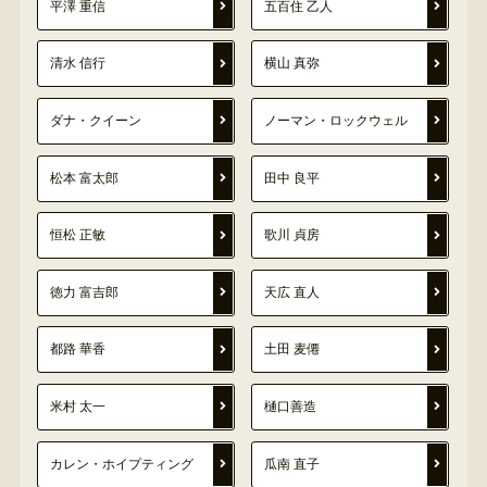
平澤 重信
五百住 乙人
清水 信行
横山 真弥
ダナ・クイーン
ノーマン・ロックウェル
松本 富太郎
田中 良平
恒松 正敏
歌川 貞房
徳力 富吉郎
天広 直人
都路 華香
土田 麦僊
米村 太一
樋口善造
カレン・ホイプティング
瓜南 直子