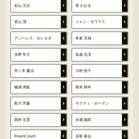
杉山 元次
菅 かおる
若山 茂
ジャン・モワラス
アンヘレス・セレセダ
本多 天城
水野 年方
魚屋 北渓
市ノ木 慶治
川村 悦子
楊洲 周延
熊耳 耕年
歌川 芳藤
サクティ・ボーマン
西村 五雲
永瀬 義郎
RoamCouch
名取 春仙