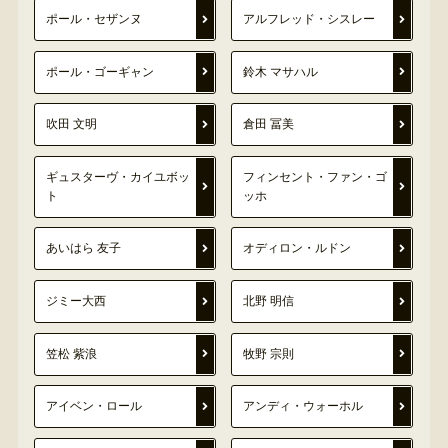
ポール・セザンヌ
アルフレッド・シスレー
ポール・ゴーギャン
鈴木 マサハル
吹田 文明
倉田 冨美
ギュスターヴ・カイユボッ
フィンセント・ファン・ゴ
ト
ッホ
あいはら 友子
オディロン・ルドン
ジミー大西
北野 明信
笠松 紫浪
牧野 宗則
アイベン・ロール
アンディ・ウォーホル