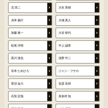
北 浩二
大矢 英雄
貞本 義行
大城 真人
加藤 東一
大谷 郁代
松尾 洋明
中上 誠章
黒川 達也
浅野 竹二
谷本 ためひろ
ジャン・フサロ
菅沼 金六
安彦 良和
石垣 定哉
喜多村 知