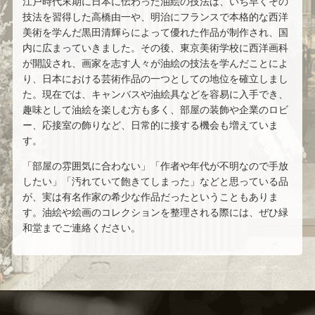
江戸時代末期に日本に伝わった油絵の技法は、いち早くその
技法を習得した高橋由一や、明治にフランスで本格的な西洋
吉田 遠志
平野 遼
美術を学んだ黒田清輝らによって優れた作品が制作され、国
内に広まっていきました。その後、東京美術学校に西洋画科
ジャック・デペルト
若尾 和呂
が開設され、画家を志す人々が油絵の技法を学んだことによ
り、日本における芸術作品の一つとしての地位を確立しまし
た。現在では、キャンバスや油絵具などを容易に入手でき、
人見 友紀
セルジュ・ラシス
趣味として油絵を楽しむ方も多く、部屋の装飾や企業のロビ
ー、応接室の飾りなど、日常的に接する機会も増えていま
韓 奉浩
藤島 康介
す。
「部屋の雰囲気に合わない」「作者や年代が不明なので手放
珈琲貴族
鶴田 一郎
したい」「汚れていて飽きてしまった」などと思っている品
が、実は有名作家の希少な作品だったということもありま
竹内 浩一
村田 蓮爾
す。油絵や絵画のコレクションを整理される際には、ぜひ緑
和堂までご連絡ください。
藤真 拓哉
美樹本 晴彦
清水 規
江口 寿史