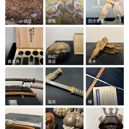
ペルシャ絨毯
屏風
西洋骨董
蒔絵
書道具
漆器
香木
刀剣
脇差
槍