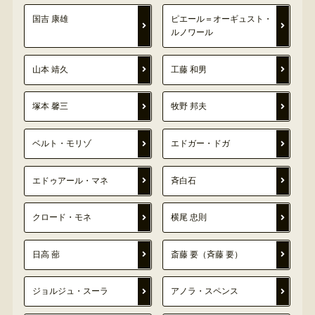
国吉 康雄
ピエール＝オーギュスト・
ルノワール
山本 靖久
工藤 和男
塚本 馨三
牧野 邦夫
ベルト・モリゾ
エドガー・ドガ
エドゥアール・マネ
斉白石
クロード・モネ
横尾 忠則
日高 蔀
斎藤 要（斉藤 要）
ジョルジュ・スーラ
アノラ・スペンス