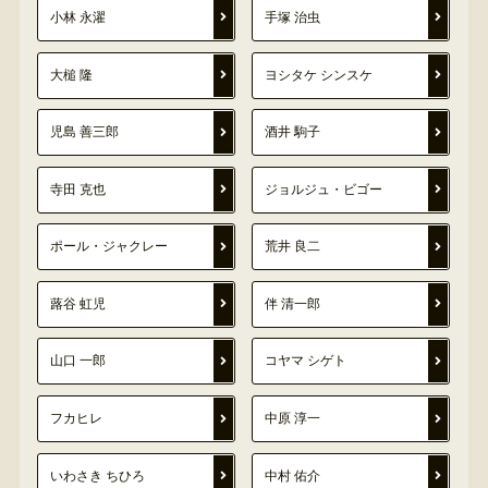
小林 永濯
手塚 治虫
大槌 隆
ヨシタケ シンスケ
児島 善三郎
酒井 駒子
寺田 克也
ジョルジュ・ビゴー
ポール・ジャクレー
荒井 良二
蕗谷 虹児
伴 清一郎
山口 一郎
コヤマ シゲト
フカヒレ
中原 淳一
いわさき ちひろ
中村 佑介