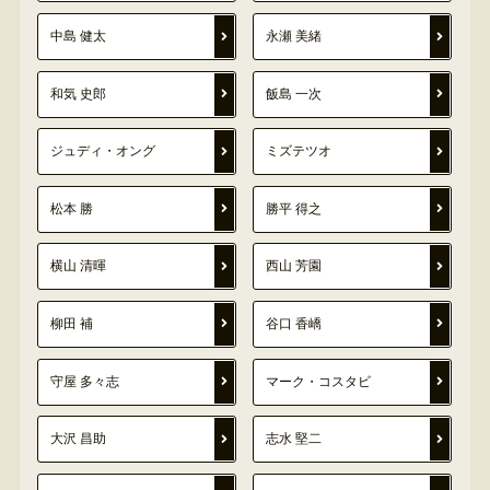
中島 健太
永瀬 美緒
和気 史郎
飯島 一次
ジュディ・オング
ミズテツオ
松本 勝
勝平 得之
横山 清暉
西山 芳園
柳田 補
谷口 香嶠
守屋 多々志
マーク・コスタビ
大沢 昌助
志水 堅二