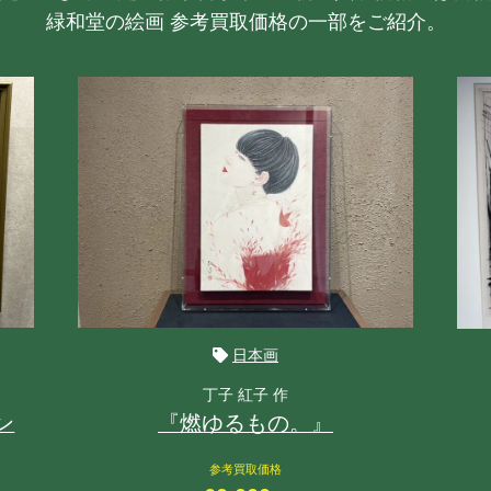
緑和堂の絵画 参考買取価格の一部をご紹介。
日本画
丁子 紅子 作
ン
『燃ゆるもの。』
参考買取価格