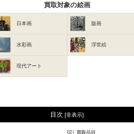
買取対象の絵画
日本画
版画
水彩画
浮世絵
現代アート
目次
[
非表示
]
買取品目