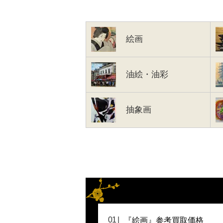
絵画
油絵・油彩
抽象画
『絵画』参考買取価格