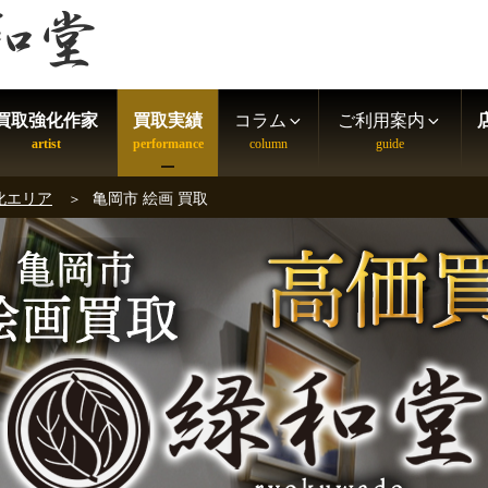
買取強化作家
買取実績
コラム
ご利用案内
化エリア
亀岡市 絵画 買取