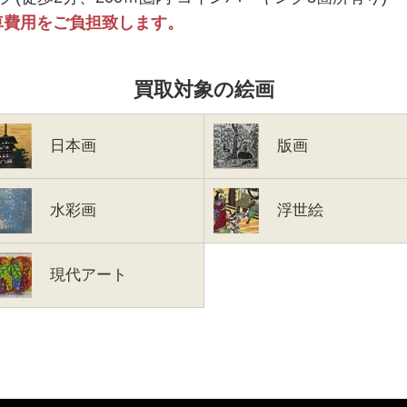
車費用をご負担致します。
買取対象の絵画
日本画
版画
水彩画
浮世絵
現代アート