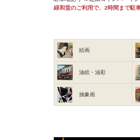
緑和堂のご利用で、2時間まで駐
絵画
油絵・油彩
抽象画