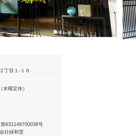
２丁目１-１６
0 （水曜定休）
会
第631148700038号
会社緑和堂