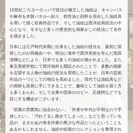
わたせ せいぞう
空山 基
15世紀ごろヨーロッパで技法が確立した油絵は、キャンバス
や麻布を木製パネルへ貼り、乾性油と顔料を混合した油絵具
を用いて描く絵画作品です。そして油絵は西洋絵画技法の中
栗原 一郎
青山 龍水
心となり、モネなど多くの歴史的な画家がこの技法にて名作
を描きました。
高間 惣七
黒澤 信男
日本には江戸時代末期に伝来をした油絵の技法を、最初に習
得したのが髙橋由一や、明治に海外で西洋美術を学んだ黒田
吉田 遠志
平野 遼
清輝などにより、日本でも多くの油絵が描かれました。また
東京美術学校にて西洋画科も開設されたことで、多数の画家
ジャック・デペルト
若尾 和呂
を志望する人物が油絵の技法を習得したことが、日本の芸術
作品の一つとしての地位を高めました。現代では油絵具など
の画材も容易に手にできることで、趣味として油絵を描く方
人見 友紀
セルジュ・ラシス
も多くおられ、そして企業や団体のロビー、応接間などでも
目にする機会がございます。
韓 奉浩
藤島 康介
「部屋の雰囲気に似合わない」「作者や年代が不明なので手
放したい」「汚れてるし飽きてしまった」などと思っている
珈琲貴族
鶴田 一郎
品が、まさかあの有名作家の希少な作品だったということも
あるかもしれません。油絵や絵画のコレクションを整理され