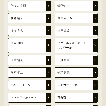
野々内 良樹
菅野矢一
伊藤 晴子
道原 かつみ
高橋 宣光
俵屋 宗達
国吉 康雄
ピエール＝オーギュスト・
ルノワール
山本 靖久
工藤 和男
塚本 馨三
牧野 邦夫
ベルト・モリゾ
エドガー・ドガ
エドゥアール・マネ
斉白石