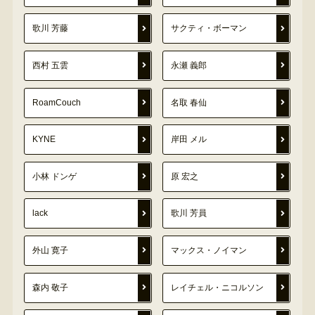
歌川 芳藤
サクティ・ボーマン
西村 五雲
永瀬 義郎
RoamCouch
名取 春仙
KYNE
岸田 メル
小林 ドンゲ
原 宏之
lack
歌川 芳員
外山 寛子
マックス・ノイマン
森内 敬子
レイチェル・ニコルソン