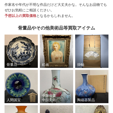
作家名や年代が不明な作品だけど大丈夫かな。そんなお品物でも
ぜひお気軽にご相談ください。
予想以上の買取価格
となるかもしれません。
骨董品やその他美術品等買取アイテム
骨董品
絵画
掛軸
中国骨董
人間国宝
中国美術
陶磁器製品