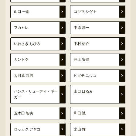
山口 一郎
コヤマ シゲト
フカヒレ
中原 淳一
いわさき ちひろ
中村 佑介
カントク
井上 安治
大河原 邦男
ヒグチ ユウコ
ハンス・リューディ・ギー
山口 はるみ
ガー
五木田 智央
和田 誠
ロッカク アヤコ
米山 舞