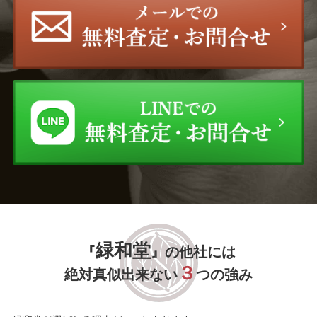
加倉井和夫
大津英敏
高田 誠
ジョアン・ミロ
ディズニーアート
ウィリアム・オリバー
William Oliver
三嶋 哲也
玉川 信一
櫻井 孝美
木島 櫻谷
柄澤 齊
三尾 呉石
緑和堂
『
』の他社には
山本彪一
九鬼 三郎
３
絶対真似出来ない
つの強み
中原 脩
岡崎 忠雄