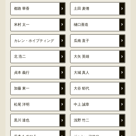
都路 華香
土田 麦僊
米村 太一
樋口善造
カレン・ホイプティング
瓜南 直子
北 浩二
大矢 英雄
貞本 義行
大城 真人
加藤 東一
大谷 郁代
松尾 洋明
中上 誠章
黒川 達也
浅野 竹二