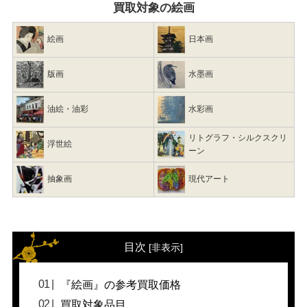
買取対象の絵画
絵画
日本画
版画
水墨画
油絵・油彩
水彩画
リトグラフ・シルクスクリ
浮世絵
ーン
抽象画
現代アート
目次
[
非表示
]
『絵画』の参考買取価格
買取対象品目