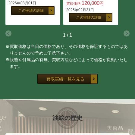
志賀 直哉
田川 憲
120,000
2026年08月01日
円
買取価格
2025年02月21日
この実績の詳細
この実績の詳細
ダン・パルトゥシュ
池内 信介
卯野 和宏
東洲斎 写楽
1
/
1
※買取価格は当日の価格であり、その価格を保証するものではあ
鳥文斎 栄之
菱川 師宣
りませんので予めご了承下さい。
※状態や付属品の有無、買取方法などによって価格が変動いたし
鳥居 清信
北尾 重政
ます。
買取実績一覧を見る
宮川 長春
勝川 春章
浜田 泰介
井坂 仁
川島 見依子
齋藤 満栄
油絵の歴史
今中 洋二
トム・エバハート