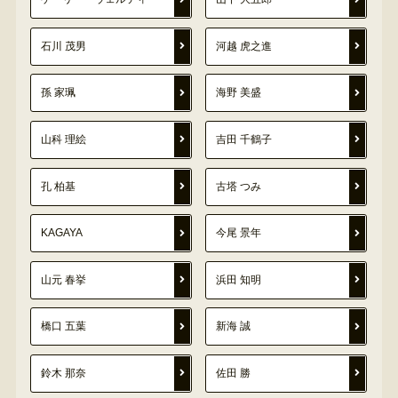
石川 茂男
河越 虎之進
孫 家珮
海野 美盛
山科 理絵
吉田 千鶴子
孔 柏基
古塔 つみ
KAGAYA
今尾 景年
山元 春挙
浜田 知明
橋口 五葉
新海 誠
鈴木 那奈
佐田 勝