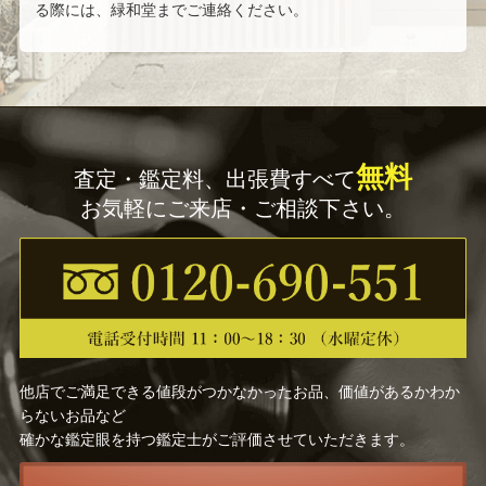
竹内 浩一
村田 蓮爾
る際には、緑和堂までご連絡ください。
藤真 拓哉
美樹本 晴彦
清水 規
江口 寿史
無料
査定・鑑定料、出張費すべて
金子 一馬
羽田 裕
お気軽にご来店・ご相談下さい。
山本 紅雲
mocha
渡辺 省亭
バックサイドワークス
狩野 芳崖
狩野 正信
他店でご満足できる値段がつかなかったお品、価値があるかわか
狩野 永徳
今関 アキラコ
らないお品など
確かな鑑定眼を持つ鑑定士がご評価させていただきます。
佐藤勝彦
森田茂