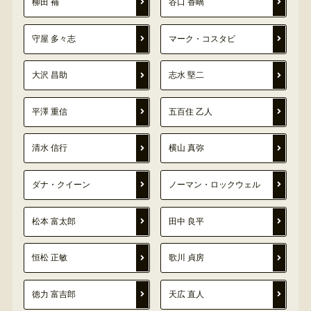
柳田 補
谷口 香嶠
守屋 多々志
マーク・コスタビ
大沢 昌助
志水 堅二
平澤 重信
五百住 乙人
清水 信行
横山 真弥
ダナ・クイーン
ノーマン・ロックウェル
松本 富太郎
田中 良平
恒松 正敏
歌川 貞房
徳力 富吉郎
天広 直人