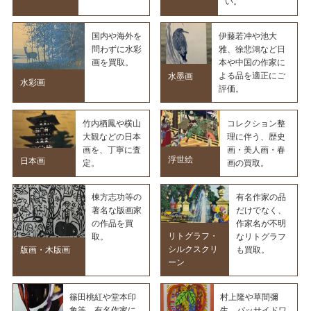
い。
国内や海外を
伊藤若冲や池大
問わずに水彩
雅、徐悲鴻など日
画を買取。
本や中国の作家に
よる品を適正にご
水墨画
水彩画
評価。
竹内栖鳳や横山
コレクション整
大観などの日本
理に伴う、歴史
画を、丁寧に査
画・美人画・春
浮世絵
日本画
定。
画の買取。
棟方志功等の
有名作家の品
著名な版画家
だけでなく、
の作品を買
作家名が不明
リトグラフ・
取。
なリトグラフ
シルクスクリ
も買取。
版画・木版画
ーン
篠田桃紅や堂本印
村上隆や草間彌
象等、有名作家に
生、バッサイドワ