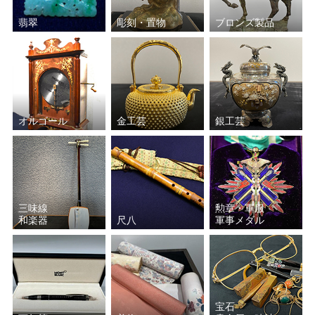
翡翠
彫刻・置物
ブロンズ製品
オルゴール
金工芸
銀工芸
三味線
勲章・軍服
和楽器
尺八
軍事メダル
宝石