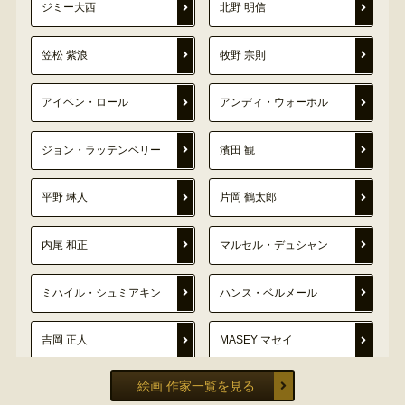
ジミー大西
北野 明信
笠松 紫浪
牧野 宗則
アイベン・ロール
アンディ・ウォーホル
ジョン・ラッテンベリー
濱田 観
平野 琳人
片岡 鶴太郎
内尾 和正
マルセル・デュシャン
ミハイル・シュミアキン
ハンス・ベルメール
吉岡 正人
MASEY マセイ
絵画 作家一覧を見る
安西 水丸
ロメロ・ブリット