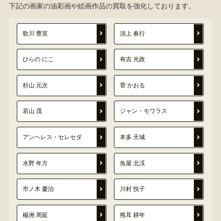
下記の画家の油彩画や絵画作品の買取を強化しております。
歌川 豊宣
須上 春行
ひらの にこ
有吉 光政
杉山 元次
菅 かおる
若山 茂
ジャン・モワラス
アンヘレス・セレセダ
本多 天城
水野 年方
魚屋 北渓
市ノ木 慶治
川村 悦子
楊洲 周延
熊耳 耕年