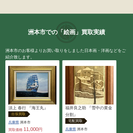
定岡 宏
織田 一磨
鈴木 強
磯野 宏夫
洲本市での「絵画」買取実績
曾我 蕭白
辻 真砂
洲本市のお客様よりお買い取りをしました日本画・洋画などをご
紹介致します。
北田 稔
小早川 清
坪内 好子
仙厓 義梵
デビッド・タトウィラー
ジョン・アルフォーグ
伊勢崎勝人
鶴田憲次
須上 春行 『海王丸』
福井良之助 『雪中の黄金
出張買取
分割』
上田勝也
関 拓司
宅配買取
兵庫県
洲本市
11,000
円
兵庫県
洲本市
買取価格