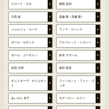
クロード・モネ
横尾 忠則
日高 蔀
斎藤 要（斉藤 要）
ジョルジュ・スーラ
アノラ・スペンス
ポール・セザンヌ
アルフレッド・シスレー
ポール・ゴーギャン
鈴木 マサハル
吹田 文明
倉田 冨美
ギュスターヴ・カイユボッ
フィンセント・ファン・ゴ
ト
ッホ
あいはら 友子
オディロン・ルドン