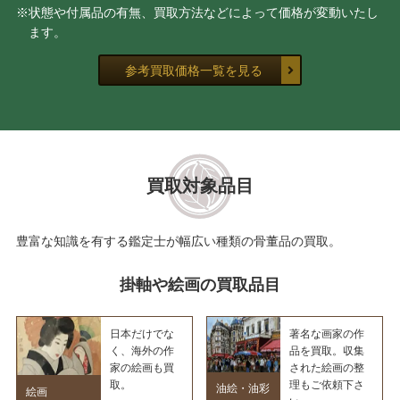
※状態や付属品の有無、買取方法などによって価格が変動いたし
ます。
参考買取価格一覧を見る
買取対象品目
豊富な知識を有する鑑定士が幅広い種類の骨董品の買取。
掛軸や絵画の買取品目
日本だけでな
著名な画家の作
く、海外の作
品を買取。収集
家の絵画も買
された絵画の整
取。
理もご依頼下さ
油絵・油彩
絵画