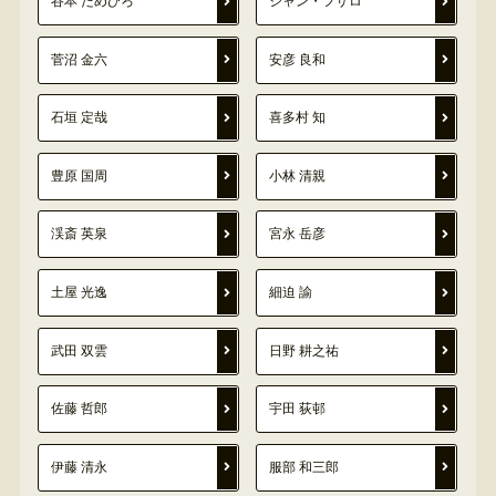
谷本 ためひろ
ジャン・フサロ
菅沼 金六
安彦 良和
石垣 定哉
喜多村 知
豊原 国周
小林 清親
渓斎 英泉
宮永 岳彦
土屋 光逸
細迫 諭
武田 双雲
日野 耕之祐
佐藤 哲郎
宇田 荻邨
伊藤 清永
服部 和三郎