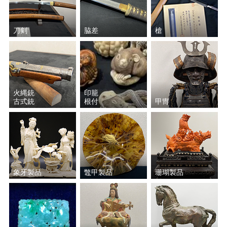
刀剣
脇差
槍
火縄銃
印籠
古式銃
根付
甲冑
象牙製品
鼈甲製品
珊瑚製品