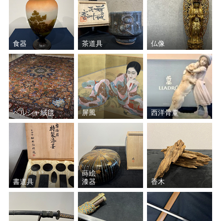
食器
茶道具
仏像
ペルシャ絨毯
屏風
西洋骨董
蒔絵
書道具
漆器
香木