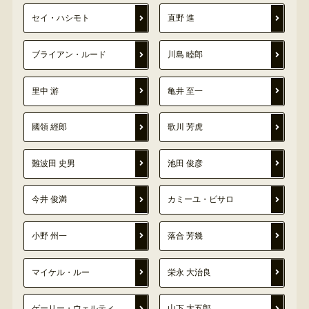
セイ・ハシモト
直野 進
ブライアン・ルード
川島 睦郎
里中 游
亀井 至一
國領 經郎
歌川 芳虎
難波田 史男
池田 俊彦
今井 俊満
カミーユ・ピサロ
小野 州一
落合 芳幾
マイケル・ルー
栄永 大治良
ゲーリー・ウェルティ
山下 大五郎