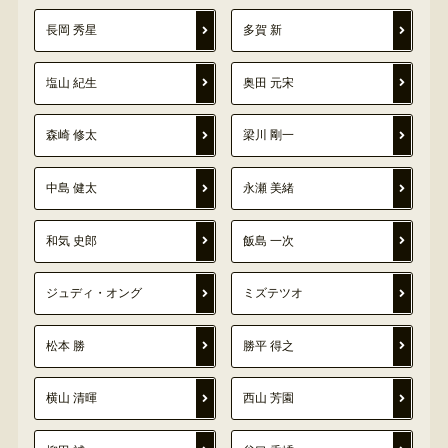
長岡 秀星
多賀 新
塩山 紀生
奥田 元宋
森崎 修太
梁川 剛一
中島 健太
永瀬 美緒
和気 史郎
飯島 一次
ジュディ・オング
ミズテツオ
松本 勝
勝平 得之
横山 清暉
西山 芳園