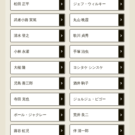
松田 正平
ジェフ・ウィルキー
武者小路 実篤
丸山 晩霞
清水 登之
歌川 貞秀
小林 永濯
手塚 治虫
大槌 隆
ヨシタケ シンスケ
児島 善三郎
酒井 駒子
寺田 克也
ジョルジュ・ビゴー
ポール・ジャクレー
荒井 良二
蕗谷 虹児
伴 清一郎