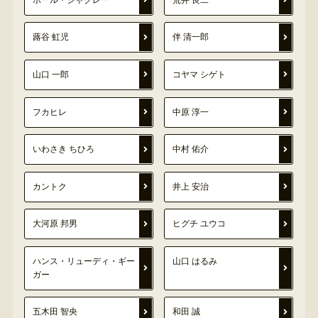
蕗谷 虹児
伴 清一郎
山口 一郎
コヤマ シゲト
フカヒレ
中原 淳一
いわさき ちひろ
中村 佑介
カントク
井上 安治
大河原 邦男
ヒグチ ユウコ
ハンス・リューディ・ギー
山口 はるみ
ガー
五木田 智央
和田 誠