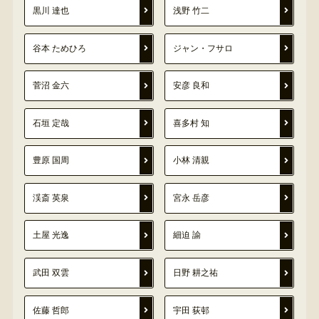
黒川 達也
浅野 竹二
谷本 ためひろ
ジャン・フサロ
菅沼 金六
安彦 良和
石垣 定哉
喜多村 知
豊原 国周
小林 清親
渓斎 英泉
宮永 岳彦
土屋 光逸
細迫 諭
武田 双雲
日野 耕之祐
佐藤 哲郎
宇田 荻邨