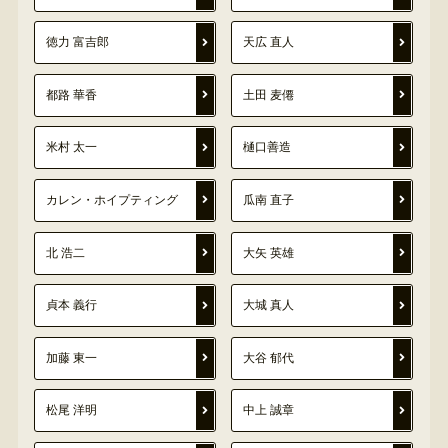
徳力 富吉郎
天広 直人
都路 華香
土田 麦僊
米村 太一
樋口善造
カレン・ホイプティング
瓜南 直子
北 浩二
大矢 英雄
貞本 義行
大城 真人
加藤 東一
大谷 郁代
松尾 洋明
中上 誠章