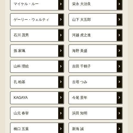
マイケル・ルー
栄永 大治良
ゲーリー・ウェルティ
山下 大五郎
石川 茂男
河越 虎之進
孫 家珮
海野 美盛
山科 理絵
吉田 千鶴子
孔 柏基
古塔 つみ
KAGAYA
今尾 景年
山元 春挙
浜田 知明
橋口 五葉
新海 誠