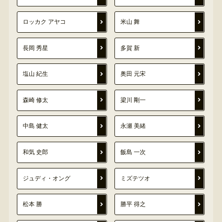
ロッカク アヤコ
米山 舞
長岡 秀星
多賀 新
塩山 紀生
奥田 元宋
森崎 修太
梁川 剛一
中島 健太
永瀬 美緒
和気 史郎
飯島 一次
ジュディ・オング
ミズテツオ
松本 勝
勝平 得之