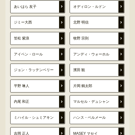
あいはら 友子
オディロン・ルドン
ジミー大西
北野 明信
笠松 紫浪
牧野 宗則
アイベン・ロール
アンディ・ウォーホル
ジョン・ラッテンベリー
濱田 観
平野 琳人
片岡 鶴太郎
内尾 和正
マルセル・デュシャン
ミハイル・シュミアキン
ハンス・ベルメール
吉岡 正人
MASEY マセイ