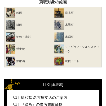
買取対象の絵画
絵画
日本画
版画
水墨画
油絵・油彩
水彩画
リトグラフ・シルクスクリ
浮世絵
ーン
抽象画
現代アート
目次
[
非表示
]
緑和堂 名古屋支店のご案内
『絵画』の参考買取価格