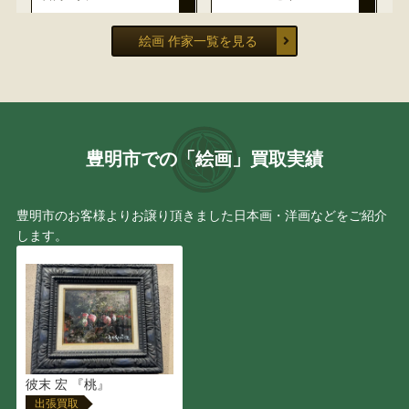
絵画 作家一覧を見る
安西 水丸
ロメロ・ブリット
定岡 宏
織田 一磨
鈴木 強
磯野 宏夫
豊明市での「絵画」買取実績
曾我 蕭白
辻 真砂
豊明市のお客様よりお譲り頂きました日本画・洋画などをご紹介
します。
北田 稔
小早川 清
坪内 好子
仙厓 義梵
デビッド・タトウィラー
ジョン・アルフォーグ
伊勢崎勝人
鶴田憲次
彼末 宏 『桃』
出張買取