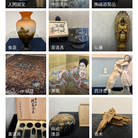
人間国宝
中国美術
陶磁器製品
食器
茶道具
仏像
ペルシャ絨毯
屏風
西洋骨董
蒔絵
書道具
漆器
香木