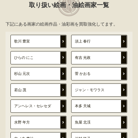
取り扱い絵画・油絵画家一覧
下記にある画家の絵画作品・油彩画を買取強化してます。
歌川 豊宣
須上 春行
ひらの にこ
有吉 光政
杉山 元次
菅 かおる
若山 茂
ジャン・モワラス
アンヘレス・セレセダ
本多 天城
水野 年方
魚屋 北渓