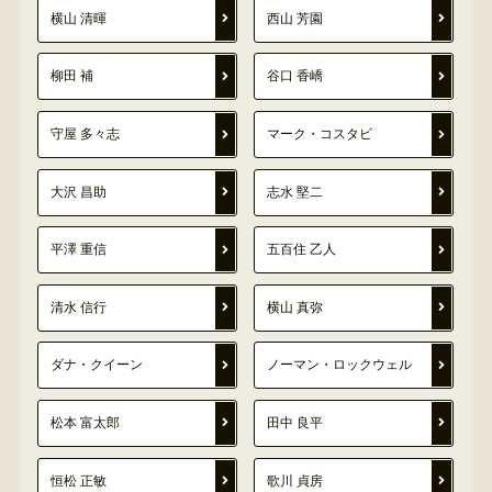
横山 清暉
西山 芳園
柳田 補
谷口 香嶠
守屋 多々志
マーク・コスタビ
大沢 昌助
志水 堅二
平澤 重信
五百住 乙人
清水 信行
横山 真弥
ダナ・クイーン
ノーマン・ロックウェル
松本 富太郎
田中 良平
恒松 正敏
歌川 貞房