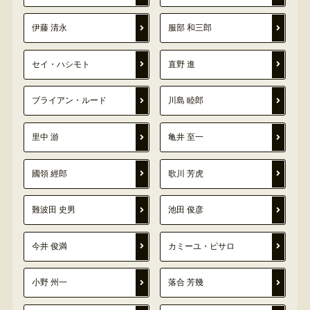
伊藤 清永
服部 和三郎
セイ・ハシモト
直野 進
ブライアン・ルード
川島 睦郎
里中 游
亀井 至一
國領 經郎
歌川 芳虎
難波田 史男
池田 俊彦
今井 俊満
カミーユ・ピサロ
小野 州一
落合 芳幾