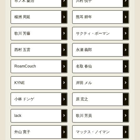
市ノ木 慶治
川村 悦子
楊洲 周延
熊耳 耕年
歌川 芳藤
サクティ・ボーマン
西村 五雲
永瀬 義郎
RoamCouch
名取 春仙
KYNE
岸田 メル
小林 ドンゲ
原 宏之
lack
歌川 芳員
外山 寛子
マックス・ノイマン