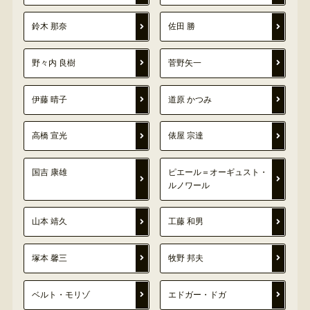
鈴木 那奈
佐田 勝
野々内 良樹
菅野矢一
伊藤 晴子
道原 かつみ
高橋 宣光
俵屋 宗達
国吉 康雄
ピエール＝オーギュスト・
ルノワール
山本 靖久
工藤 和男
塚本 馨三
牧野 邦夫
ベルト・モリゾ
エドガー・ドガ