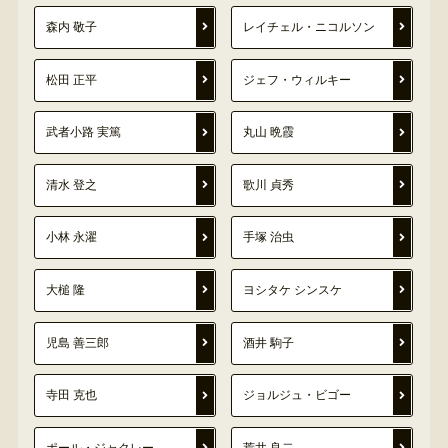
森内 敬子
レイチェル・ニコルソン
松田 正平
ジェフ・ウィルキー
武者小路 実篤
丸山 晩霞
清水 登之
歌川 貞秀
小林 永濯
手塚 治虫
大槌 隆
ヨシタケ シンスケ
児島 善三郎
酒井 駒子
寺田 克也
ジョルジュ・ビゴー
ポール・ジャクレー
荒井 良二