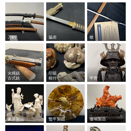
刀剣
脇差
槍
火縄銃
印籠
古式銃
根付
甲冑
象牙製品
鼈甲製品
珊瑚製品