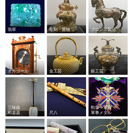
翡翠
彫刻・置物
ブロンズ製品
オルゴール
金工芸
銀工芸
三味線
勲章・軍服
和楽器
尺八
軍事メダル