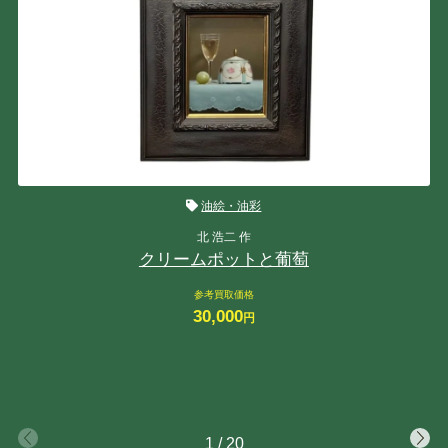
油絵・油彩
北 浩二 作
クリームポットと葡萄
参考買取価格
30,000
円
1
/
20