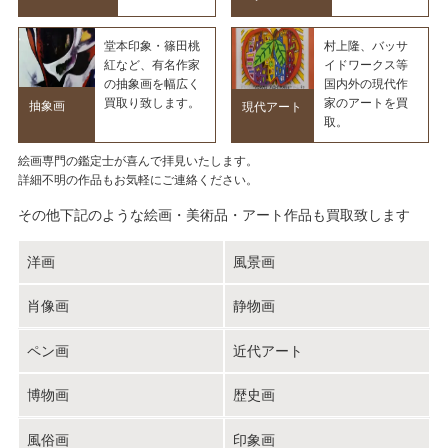
堂本印象・篠田桃
村上隆、バッサ
紅など、有名作家
イドワークス等
の抽象画を幅広く
国内外の現代作
買取り致します。
家のアートを買
抽象画
現代アート
取。
絵画専門の鑑定士が喜んで拝見いたします。
詳細不明の作品もお気軽にご連絡ください。
その他下記のような絵画・美術品・アート作品も買取致します
洋画
風景画
肖像画
静物画
ペン画
近代アート
博物画
歴史画
風俗画
印象画