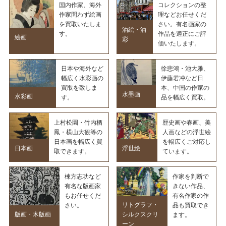
国内作家、海外
コレクションの整
作家問わず絵画
理などお任せくだ
を買取いたしま
さい。有名画家の
油絵・油
す。
作品を適正にご評
絵画
彩
価いたします。
日本や海外など
徐悲鴻・池大雅、
幅広く水彩画の
伊藤若冲など日
買取を致しま
本、中国の作家の
水墨画
水彩画
す。
品を幅広く買取。
上村松園・竹内栖
歴史画や春画、美
鳳・横山大観等の
人画などの浮世絵
日本画を幅広く買
を幅広くご対応し
日本画
浮世絵
取できます。
ています。
棟方志功など
作家を判断で
有名な版画家
きない作品、
もお任せくだ
有名作家の作
リトグラフ・
さい。
品も買取でき
版画・木版画
シルクスクリ
ます。
ーン