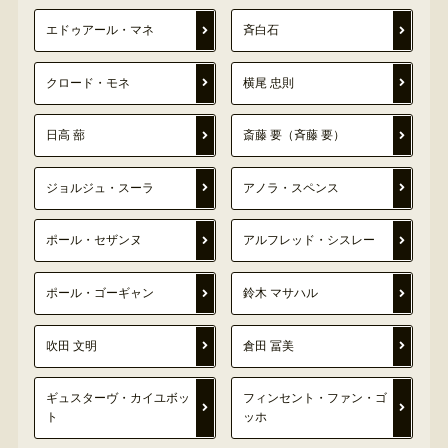
エドゥアール・マネ
斉白石
クロード・モネ
横尾 忠則
日高 蔀
斎藤 要（斉藤 要）
ジョルジュ・スーラ
アノラ・スペンス
ポール・セザンヌ
アルフレッド・シスレー
ポール・ゴーギャン
鈴木 マサハル
吹田 文明
倉田 冨美
ギュスターヴ・カイユボッ
フィンセント・ファン・ゴ
ト
ッホ