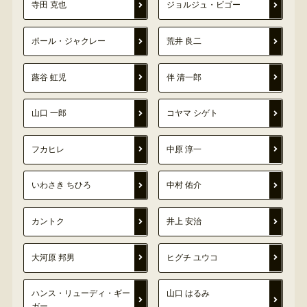
寺田 克也
ジョルジュ・ビゴー
ポール・ジャクレー
荒井 良二
蕗谷 虹児
伴 清一郎
山口 一郎
コヤマ シゲト
フカヒレ
中原 淳一
いわさき ちひろ
中村 佑介
カントク
井上 安治
大河原 邦男
ヒグチ ユウコ
ハンス・リューディ・ギー
山口 はるみ
ガー