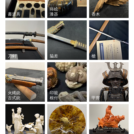
蒔絵
書道具
漆器
香木
刀剣
脇差
槍
火縄銃
印籠
古式銃
根付
甲冑