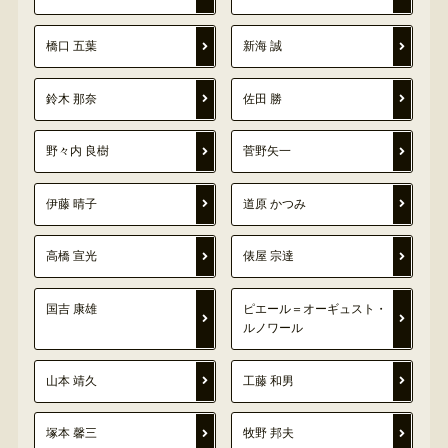
橋口 五葉
新海 誠
鈴木 那奈
佐田 勝
野々内 良樹
菅野矢一
伊藤 晴子
道原 かつみ
高橋 宣光
俵屋 宗達
国吉 康雄
ピエール＝オーギュスト・
ルノワール
山本 靖久
工藤 和男
塚本 馨三
牧野 邦夫