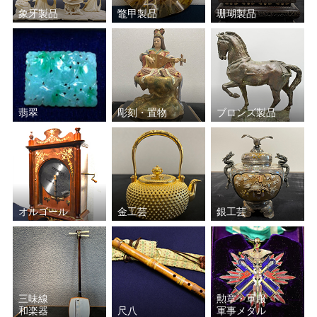
象牙製品
鼈甲製品
珊瑚製品
翡翠
彫刻・置物
ブロンズ製品
オルゴール
金工芸
銀工芸
三味線
勲章・軍服
和楽器
尺八
軍事メダル