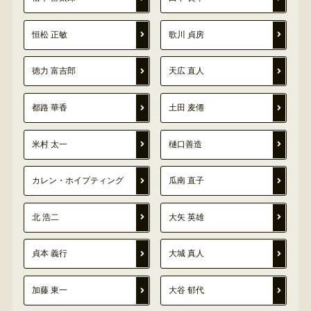
恒松 正敏
歌川 貞房
徳力 富吉郎
天広 直人
都路 華香
土田 麦僊
米村 太一
樋口善造
カレン・ホイプティング
瓜南 直子
北 浩二
大矢 英雄
貞本 義行
大城 真人
加藤 東一
大谷 郁代