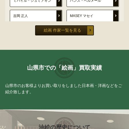
ミハイル・シュミアキン
ハンス・ベルメール
吉岡 正人
MASEY マセイ
絵画 作家一覧を見る
安西 水丸
ロメロ・ブリット
定岡 宏
織田 一磨
鈴木 強
磯野 宏夫
山県市での「絵画」買取実績
曾我 蕭白
辻 真砂
山県市のお客様よりお買い取りをしました日本画・洋画などをご
紹介致します。
北田 稔
小早川 清
坪内 好子
仙厓 義梵
デビッド・タトウィラー
ジョン・アルフォーグ
油絵の歴史について