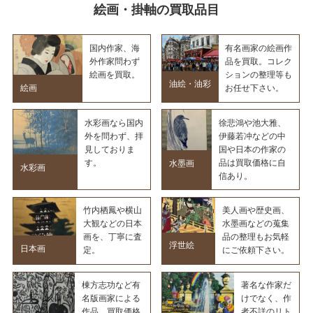
絵画・掛軸の買取品目
国内作家、海
有名画家の絵画作
外作家問わず
品を買取。コレク
絵画を買取。
ションの整理等も
油絵・油彩
絵画
お任せ下さい。
水彩画なら国内
徐悲鴻や池大雅、
外を問わず、拝
伊藤若冲などの中
見しておりま
国や日本の作家の
す。
品は買取価格に自
水墨画
水彩画
信あり。
竹内栖鳳や横山
美人画や歴史画、
大観などの日本
水墨画などの蒐集
画を、丁寧に査
品の整理もお気軽
浮世絵
日本画
定。
にご依頼下さい。
棟方志功など有
著名な作家だ
名版画家による
けでなく、作
作品、買取価格
者不詳のリト