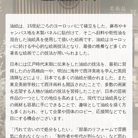
伊勢崎勝人
鶴田憲次
上田勝也
関 拓司
油絵は、15世紀ごろのヨーロッパにて確立をした、麻布やキ
ャンバス地を木製パネルに貼付けて、そこへ顔料や乾性油を
混合した油絵具を使用して描いた絵画です。油絵はヨーロッ
志賀 直哉
田川 憲
パに於ける中心的な絵画技法となり、最後の晩餐など多くの
著名な絵画でこの技法が用いられました。
ダン・パルトゥシュ
池内 信介
日本には江戸時代末期に伝来をした油絵の技法を、最初に習
得したのが髙橋由一や、明治に海外で西洋美術を学んだ黒田
卯野 和宏
東洲斎 写楽
清輝などにより、日本でも多くの油絵が描かれました。また
東京美術学校にて西洋画科も開設されたことで、多数の画家
鳥文斎 栄之
菱川 師宣
を志望する人物が油絵の技法を習得したことが、日本の芸術
作品の一つとしての地位を高めました。現代では油絵具など
の画材も容易に手にできることで、趣味として油絵を描く方
鳥居 清信
北尾 重政
も多くおられ、そして企業や団体のロビー、応接間などでも
目にする機会がございます。
宮川 長春
勝川 春章
「汚れて古いので処分をしたい」「部屋のリフォームで雰囲
気に合わなくなった」「制作者や年代が判らない」など思わ