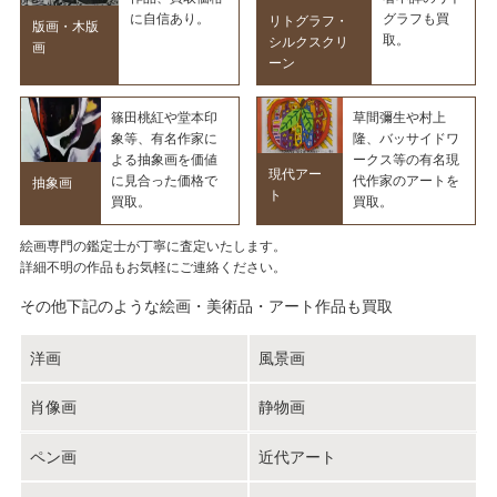
に自信あり。
グラフも買
リトグラフ・
版画・木版
取。
シルクスクリ
画
ーン
篠田桃紅や堂本印
草間彌生や村上
象等、有名作家に
隆、バッサイドワ
よる抽象画を価値
ークス等の有名現
現代アー
に見合った価格で
代作家のアートを
抽象画
ト
買取。
買取。
絵画専門の鑑定士が丁寧に査定いたします。
詳細不明の作品もお気軽にご連絡ください。
その他下記のような絵画・美術品・アート作品も買取
洋画
風景画
肖像画
静物画
ペン画
近代アート