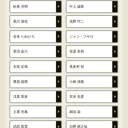
松尾 洋明
中上 誠章
黒川 達也
浅野 竹二
谷本 ためひろ
ジャン・フサロ
菅沼 金六
安彦 良和
石垣 定哉
喜多村 知
豊原 国周
小林 清親
渓斎 英泉
宮永 岳彦
土屋 光逸
細迫 諭
武田 双雲
日野 耕之祐