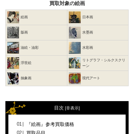
買取対象の絵画
絵画
日本画
版画
水墨画
油絵・油彩
水彩画
リトグラフ・シルクスクリ
浮世絵
ーン
抽象画
現代アート
目次
[
非表示
]
『絵画』参考買取価格
買取品目