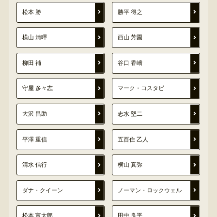
松本 勝
勝平 得之
横山 清暉
西山 芳園
柳田 補
谷口 香嶠
守屋 多々志
マーク・コスタビ
大沢 昌助
志水 堅二
平澤 重信
五百住 乙人
清水 信行
横山 真弥
ダナ・クイーン
ノーマン・ロックウェル
松本 富太郎
田中 良平