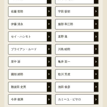
佐藤 哲郎
宇田 荻邨
伊藤 清永
服部 和三郎
セイ・ハシモト
直野 進
ブライアン・ルード
川島 睦郎
里中 游
亀井 至一
國領 經郎
歌川 芳虎
難波田 史男
池田 俊彦
今井 俊満
カミーユ・ピサロ