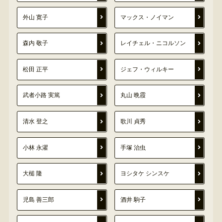
外山 寛子
マックス・ノイマン
森内 敬子
レイチェル・ニコルソン
松田 正平
ジェフ・ウィルキー
武者小路 実篤
丸山 晩霞
清水 登之
歌川 貞秀
小林 永濯
手塚 治虫
大槌 隆
ヨシタケ シンスケ
児島 善三郎
酒井 駒子