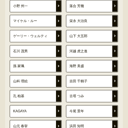
小野 州一
落合 芳幾
マイケル・ルー
栄永 大治良
ゲーリー・ウェルティ
山下 大五郎
石川 茂男
河越 虎之進
孫 家珮
海野 美盛
山科 理絵
吉田 千鶴子
孔 柏基
古塔 つみ
KAGAYA
今尾 景年
山元 春挙
浜田 知明