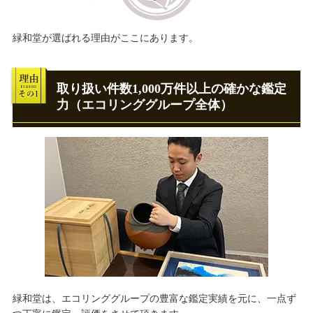
狩野 永徳
今関 アキラコ
緑和堂が選ばれる理由がここにあります。
佐藤勝彦
森田茂
取り扱い件数1,000万件以上の確かな鑑定
力（エコリンググループ全体）
加倉井和夫
大津英敏
高田 誠
ジョアン・ミロ
ディズニーアート
ウィリアム・オリバー
William Oliver
三嶋 哲也
玉川 信一
櫻井 孝美
木島 櫻谷
緑和堂は、エコリンググループの豊富な鑑定実績を元に、一点ず
柄澤 齊
三尾 呉石