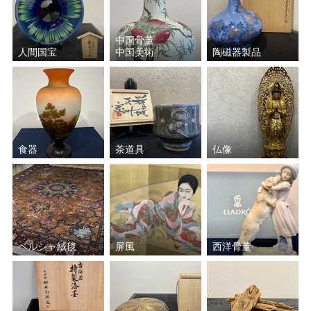
中国骨董
人間国宝
中国美術
陶磁器製品
食器
茶道具
仏像
ペルシャ絨毯
屏風
西洋骨董