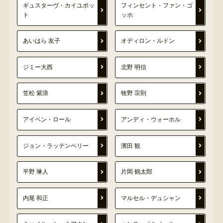
ギュスターヴ・カイユボッ
フィンセント・ファン・ゴ
ト
ッホ
あいはら 友子
オディロン・ルドン
ジミー大西
北野 明信
笠松 紫浪
牧野 宗則
アイベン・ロール
アンディ・ウォーホル
ジョン・ラッテンベリー
濱田 観
平野 琳人
片岡 鶴太郎
内尾 和正
マルセル・デュシャン