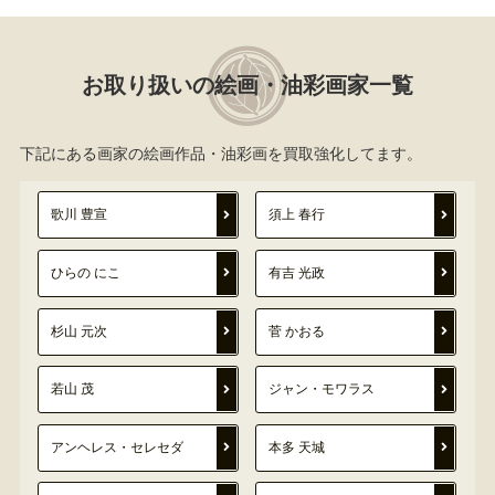
お取り扱いの絵画・油彩画家一覧
下記にある画家の絵画作品・油彩画を買取強化してます。
歌川 豊宣
須上 春行
ひらの にこ
有吉 光政
杉山 元次
菅 かおる
若山 茂
ジャン・モワラス
アンヘレス・セレセダ
本多 天城