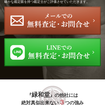
確かな鑑定眼を持つ鑑定士がご評価させていただきます。
韓 奉浩
藤島 康介
珈琲貴族
鶴田 一郎
竹内 浩一
村田 蓮爾
藤真 拓哉
美樹本 晴彦
清水 規
江口 寿史
金子 一馬
羽田 裕
山本 紅雲
mocha
渡辺 省亭
バックサイドワークス
緑和堂
『
』の他社には
３
絶対真似出来ない
つの強み
狩野 芳崖
狩野 正信