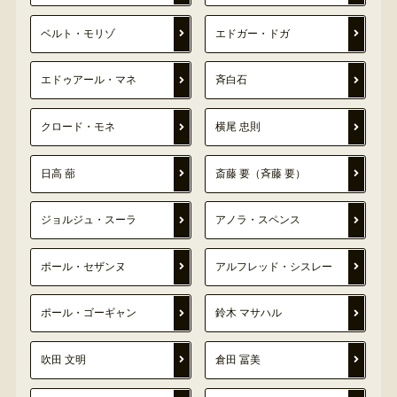
ベルト・モリゾ
エドガー・ドガ
エドゥアール・マネ
斉白石
クロード・モネ
横尾 忠則
日高 蔀
斎藤 要（斉藤 要）
ジョルジュ・スーラ
アノラ・スペンス
ポール・セザンヌ
アルフレッド・シスレー
ポール・ゴーギャン
鈴木 マサハル
吹田 文明
倉田 冨美