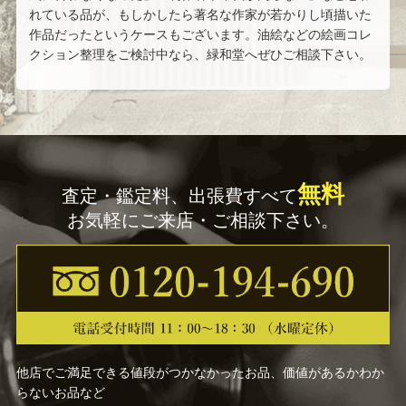
浜田 泰介
井坂 仁
れている品が、もしかしたら著名な作家が若かりし頃描いた
作品だったというケースもございます。油絵などの絵画コレ
川島 見依子
齋藤 満栄
クション整理をご検討中なら、緑和堂へぜひご相談下さい。
今中 洋二
トム・エバハート
わたせ せいぞう
空山 基
無料
栗原 一郎
青山 龍水
査定・鑑定料、出張費すべて
お気軽にご来店・ご相談下さい。
高間 惣七
黒澤 信男
吉田 遠志
平野 遼
ジャック・デペルト
若尾 和呂
他店でご満足できる値段がつかなかったお品、価値があるかわか
人見 友紀
セルジュ・ラシス
らないお品など