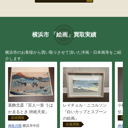
定岡 宏
織田 一磨
鈴木 強
磯野 宏夫
横浜市 「絵画」買取実績
曾我 蕭白
辻 真砂
横浜市のお客様から買い取りさせて頂いた洋画・日本画等をご紹
介します。
北田 稔
小早川 清
坪内 好子
仙厓 義梵
デビッド・タトウィラー
ジョン・アルフォーグ
伊勢崎勝人
鶴田憲次
レイチェル・ニコルソン
葛飾北斎『百人一首 うは
小林
『白いカップとスプーン
かゑるとき 持統天皇』
伝』 
店頭買取
店頭
の絵画』
上田勝也
関 拓司
出張買取
神奈川県
横浜市中区
神奈川