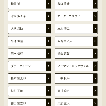
柳田 補
谷口 香嶠
守屋 多々志
マーク・コスタビ
大沢 昌助
志水 堅二
平澤 重信
五百住 乙人
清水 信行
横山 真弥
ダナ・クイーン
ノーマン・ロックウェル
松本 富太郎
田中 良平
恒松 正敏
歌川 貞房
徳力 富吉郎
天広 直人