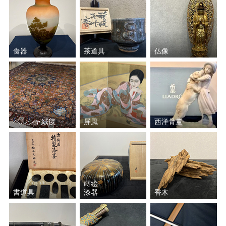
食器
茶道具
仏像
ペルシャ絨毯
屏風
西洋骨董
蒔絵
書道具
漆器
香木