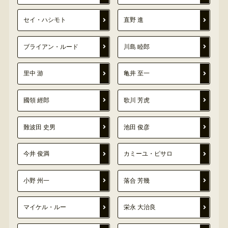
セイ・ハシモト
直野 進
ブライアン・ルード
川島 睦郎
里中 游
亀井 至一
國領 經郎
歌川 芳虎
難波田 史男
池田 俊彦
今井 俊満
カミーユ・ピサロ
小野 州一
落合 芳幾
マイケル・ルー
栄永 大治良