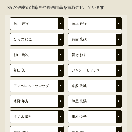
下記の画家の油彩画や絵画作品を買取強化しています。
歌川 豊宣
須上 春行
ひらの にこ
有吉 光政
杉山 元次
菅 かおる
若山 茂
ジャン・モワラス
アンヘレス・セレセダ
本多 天城
水野 年方
魚屋 北渓
市ノ木 慶治
川村 悦子