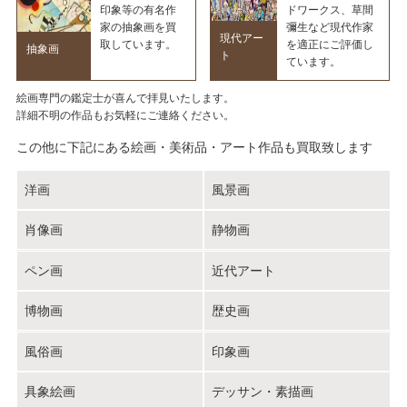
印象等の有名作
ドワークス、草間
家の抽象画を買
彌生など現代作家
現代アー
取しています。
を適正にご評価し
抽象画
ト
ています。
絵画専門の鑑定士が喜んで拝見いたします。
詳細不明の作品もお気軽にご連絡ください。
この他に下記にある絵画・美術品・アート作品も買取致します
洋画
風景画
肖像画
静物画
ペン画
近代アート
博物画
歴史画
風俗画
印象画
具象絵画
デッサン・素描画