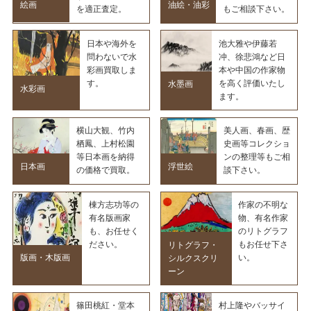
油絵・油彩
絵画
を適正査定。
もご相談下さい。
日本や海外を
池大雅や伊藤若
問わないで水
冲、徐悲鴻など日
彩画買取しま
本や中国の作家物
す。
を高く評価いたし
水墨画
水彩画
ます。
横山大観、竹内
美人画、春画、歴
栖鳳、上村松園
史画等コレクショ
等日本画を納得
ンの整理等もご相
浮世絵
日本画
の価格で買取。
談下さい。
棟方志功等の
作家の不明な
有名版画家
物、有名作家
も、お任せく
のリトグラフ
ださい。
もお任せ下さ
リトグラフ・
版画・木版画
い。
シルクスクリ
ーン
篠田桃紅・堂本
村上隆やバッサイ