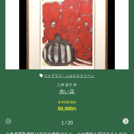
リトグラフ・シルクスクリーン
三岸 節子 作
赤い花
参考買取価格
50,000
円
1
/
20