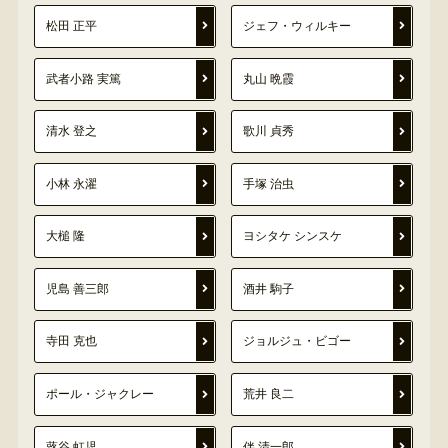
松田 正平
ジェフ・ウィルキー
武者小路 実篤
丸山 晩霞
清水 登之
歌川 貞秀
小林 永濯
手塚 治虫
大槌 隆
ヨシタケ シンスケ
児島 善三郎
酒井 駒子
寺田 克也
ジョルジュ・ビゴー
ポール・ジャクレー
荒井 良二
蕗谷 虹児
伴 清一郎