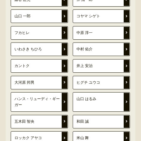
山口 一郎
コヤマ シゲト
フカヒレ
中原 淳一
いわさき ちひろ
中村 佑介
カントク
井上 安治
大河原 邦男
ヒグチ ユウコ
ハンス・リューディ・ギー
山口 はるみ
ガー
五木田 智央
和田 誠
ロッカク アヤコ
米山 舞