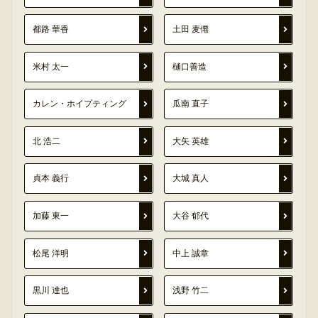
都路 華香
土田 麦僊
米村 太一
樋口善造
カレン・ホイプティング
瓜南 直子
北 浩二
大矢 英雄
貞本 義行
大城 真人
加藤 東一
大谷 郁代
松尾 洋明
中上 誠章
黒川 達也
浅野 竹二