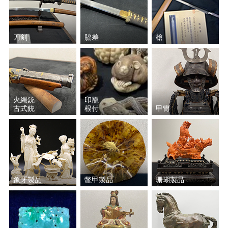
刀剣
脇差
槍
火縄銃
印籠
古式銃
根付
甲冑
象牙製品
鼈甲製品
珊瑚製品