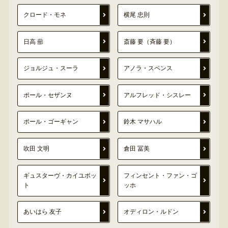
クロード・モネ
横尾 忠則
日高 蔀
斎藤 要（斉藤 要）
ジョルジュ・スーラ
アノラ・スペンス
ポール・セザンヌ
アルフレッド・シスレー
ポール・ゴーギャン
鈴木 マサハル
吹田 文明
倉田 冨美
ギュスターヴ・カイユボッ
フィンセント・ファン・ゴ
ト
ッホ
あいはら 友子
オディロン・ルドン