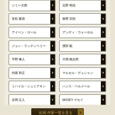
ジミー大西
北野 明信
笠松 紫浪
牧野 宗則
アイベン・ロール
アンディ・ウォーホル
ジョン・ラッテンベリー
濱田 観
平野 琳人
片岡 鶴太郎
内尾 和正
マルセル・デュシャン
ミハイル・シュミアキン
ハンス・ベルメール
吉岡 正人
MASEY マセイ
絵画 作家一覧を見る
安西 水丸
ロメロ・ブリット