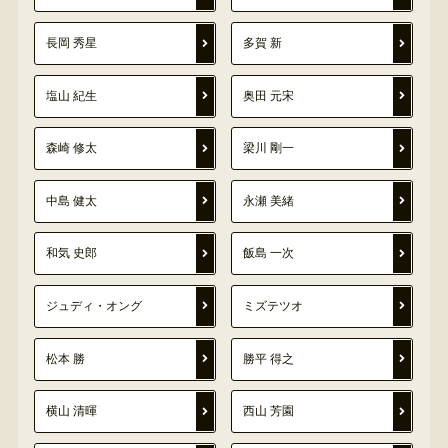
長岡 秀星
多賀 新
塩山 紀生
奥田 元宋
森崎 修太
梁川 剛一
中島 健太
永瀬 美緒
和気 史郎
飯島 一次
ジュディ・オング
ミズテツオ
松本 勝
勝平 得之
横山 清暉
西山 芳園