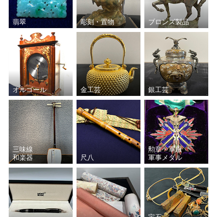
翡翠
彫刻・置物
ブロンズ製品
オルゴール
金工芸
銀工芸
三味線
勲章・軍服
和楽器
尺八
軍事メダル