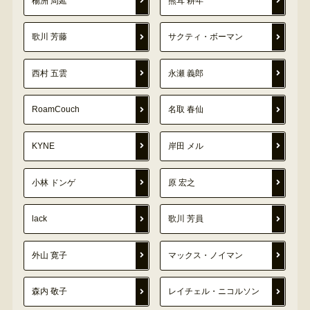
楊洲 周延
熊耳 耕年
歌川 芳藤
サクティ・ボーマン
西村 五雲
永瀬 義郎
RoamCouch
名取 春仙
KYNE
岸田 メル
小林 ドンゲ
原 宏之
lack
歌川 芳員
外山 寛子
マックス・ノイマン
森内 敬子
レイチェル・ニコルソン