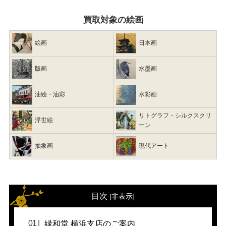
買取対象の絵画
絵画
日本画
版画
水墨画
油絵・油彩
水彩画
リトグラフ・シルクスクリ
浮世絵
ーン
抽象画
現代アート
目次
[
非表示
]
緑和堂 横浜支店のご案内