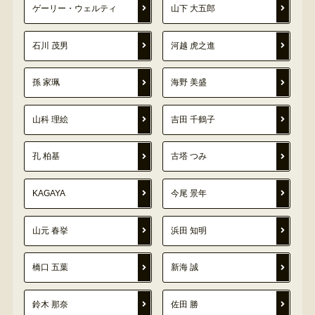
ゲーリー・ウェルティ
山下 大五郎
石川 茂男
河越 虎之進
孫 家珮
海野 美盛
山科 理絵
吉田 千鶴子
孔 柏基
古塔 つみ
KAGAYA
今尾 景年
山元 春挙
浜田 知明
橋口 五葉
新海 誠
鈴木 那奈
佐田 勝