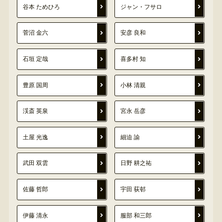
谷本 ためひろ
ジャン・フサロ
菅沼 金六
安彦 良和
石垣 定哉
喜多村 知
豊原 国周
小林 清親
渓斎 英泉
宮永 岳彦
土屋 光逸
細迫 諭
武田 双雲
日野 耕之祐
佐藤 哲郎
宇田 荻邨
伊藤 清永
服部 和三郎