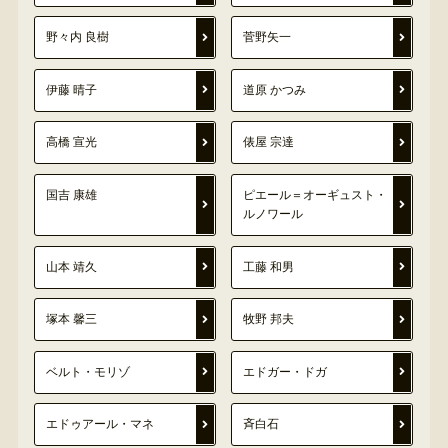
野々内 良樹
菅野矢一
伊藤 晴子
道原 かつみ
高橋 宣光
俵屋 宗達
国吉 康雄
ピエール＝オーギュスト・
ルノワール
山本 靖久
工藤 和男
塚本 馨三
牧野 邦夫
ベルト・モリゾ
エドガー・ドガ
エドゥアール・マネ
斉白石