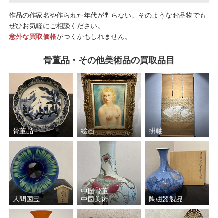
作品の作家名や作られた年代が判らない。そのようなお品物でも
ぜひお気軽にご相談ください。
意外な買取価格
がつくかもしれません。
骨董品・その他美術品の買取品目
骨董品
絵画
掛軸
中国骨董
人間国宝
中国美術
陶磁器製品