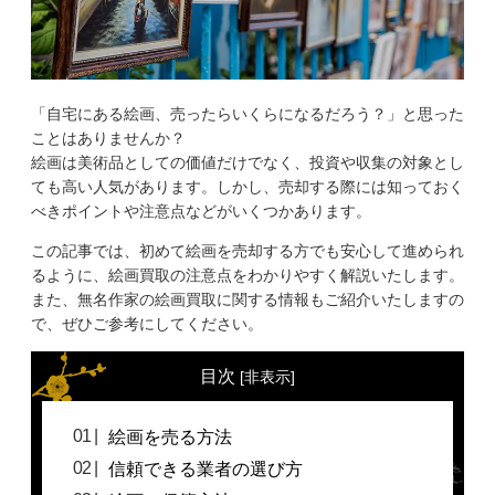
「自宅にある絵画、売ったらいくらになるだろう？」と思った
ことはありませんか？
絵画は美術品としての価値だけでなく、投資や収集の対象とし
ても高い人気があります。しかし、売却する際には知っておく
べきポイントや注意点などがいくつかあります。
この記事では、初めて絵画を売却する方でも安心して進められ
るように、絵画買取の注意点をわかりやすく解説いたします。
また、無名作家の絵画買取に関する情報もご紹介いたしますの
で、ぜひご参考にしてください。
目次
[
非表示
]
絵画を売る方法
信頼できる業者の選び方