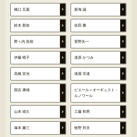
橋口 五葉
新海 誠
鈴木 那奈
佐田 勝
野々内 良樹
菅野矢一
伊藤 晴子
道原 かつみ
高橋 宣光
俵屋 宗達
国吉 康雄
ピエール＝オーギュスト・
ルノワール
山本 靖久
工藤 和男
塚本 馨三
牧野 邦夫