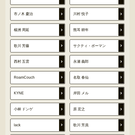
市ノ木 慶治
川村 悦子
楊洲 周延
熊耳 耕年
歌川 芳藤
サクティ・ボーマン
西村 五雲
永瀬 義郎
RoamCouch
名取 春仙
KYNE
岸田 メル
小林 ドンゲ
原 宏之
lack
歌川 芳員