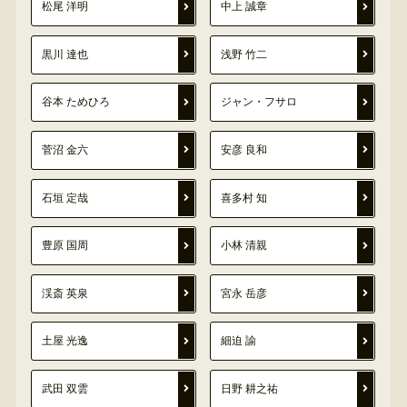
松尾 洋明
中上 誠章
黒川 達也
浅野 竹二
谷本 ためひろ
ジャン・フサロ
菅沼 金六
安彦 良和
石垣 定哉
喜多村 知
豊原 国周
小林 清親
渓斎 英泉
宮永 岳彦
土屋 光逸
細迫 諭
武田 双雲
日野 耕之祐