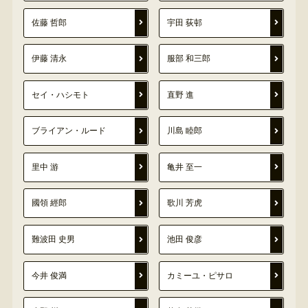
佐藤 哲郎
宇田 荻邨
伊藤 清永
服部 和三郎
セイ・ハシモト
直野 進
ブライアン・ルード
川島 睦郎
里中 游
亀井 至一
國領 經郎
歌川 芳虎
難波田 史男
池田 俊彦
今井 俊満
カミーユ・ピサロ