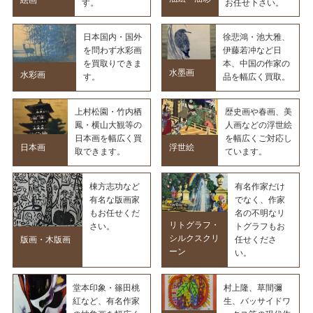
絵画
す。
お任せ下さい。
日本国内・国外
徐悲鴻・池大雅、
を問わず水彩画
伊藤若冲など日
を買取りできま
本、中国の作家の
水墨画
水彩画
す。
品を幅広く買取。
上村松園・竹内栖
歴史画や春画、美
鳳・横山大観等の
人画などの浮世絵
日本画を幅広く買
を幅広くご対応し
日本画
浮世絵
取できます。
ています。
棟方志功など
有名作家だけ
有名な版画家
でなく、作家
もお任せくだ
名の不明なリ
リトグラフ・
さい。
トグラフもお
シルクスクリ
版画・木版画
任せくださ
ーン
い。
堂本印象・篠田桃
村上隆、草間彌
紅など、有名作家
生、バッサイドワ