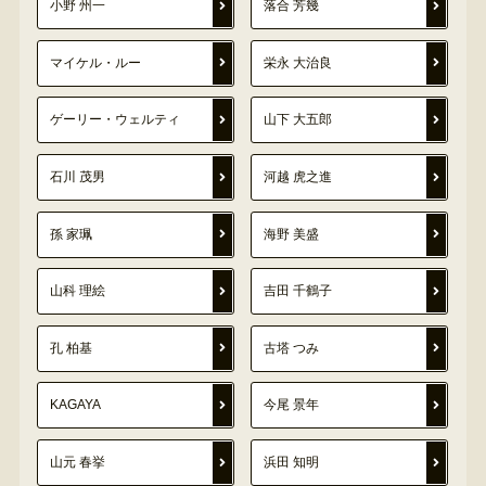
小野 州一
落合 芳幾
マイケル・ルー
栄永 大治良
ゲーリー・ウェルティ
山下 大五郎
石川 茂男
河越 虎之進
孫 家珮
海野 美盛
山科 理絵
吉田 千鶴子
孔 柏基
古塔 つみ
KAGAYA
今尾 景年
山元 春挙
浜田 知明