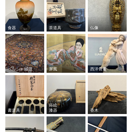
食器
茶道具
仏像
ペルシャ絨毯
屏風
西洋骨董
蒔絵
書道具
漆器
香木