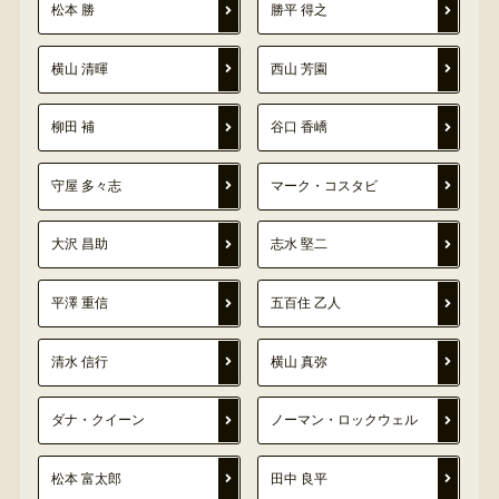
松本 勝
勝平 得之
横山 清暉
西山 芳園
柳田 補
谷口 香嶠
守屋 多々志
マーク・コスタビ
大沢 昌助
志水 堅二
平澤 重信
五百住 乙人
清水 信行
横山 真弥
ダナ・クイーン
ノーマン・ロックウェル
松本 富太郎
田中 良平