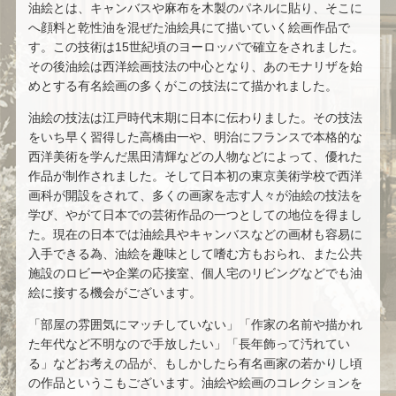
油絵とは、キャンバスや麻布を木製のパネルに貼り、そこに
へ顔料と乾性油を混ぜた油絵具にて描いていく絵画作品で
川島 見依子
齋藤 満栄
す。この技術は15世紀頃のヨーロッパで確立をされました。
その後油絵は西洋絵画技法の中心となり、あのモナリザを始
今中 洋二
トム・エバハート
めとする有名絵画の多くがこの技法にて描かれました。
油絵の技法は江戸時代末期に日本に伝わりました。その技法
わたせ せいぞう
空山 基
をいち早く習得した高橋由一や、明治にフランスで本格的な
西洋美術を学んだ黒田清輝などの人物などによって、優れた
栗原 一郎
青山 龍水
作品が制作されました。そして日本初の東京美術学校で西洋
画科が開設をされて、多くの画家を志す人々が油絵の技法を
学び、やがて日本での芸術作品の一つとしての地位を得まし
高間 惣七
黒澤 信男
た。現在の日本では油絵具やキャンバスなどの画材も容易に
入手できる為、油絵を趣味として嗜む方もおられ、また公共
吉田 遠志
平野 遼
施設のロビーや企業の応接室、個人宅のリビングなどでも油
絵に接する機会がございます。
ジャック・デペルト
若尾 和呂
「部屋の雰囲気にマッチしていない」「作家の名前や描かれ
た年代など不明なので手放したい」「長年飾って汚れてい
人見 友紀
セルジュ・ラシス
る」などお考えの品が、もしかしたら有名画家の若かりし頃
の作品というこもございます。油絵や絵画のコレクションを