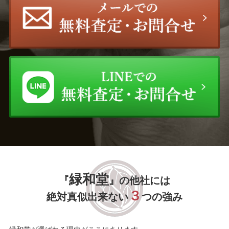
狩野 永徳
今関 アキラコ
佐藤勝彦
森田茂
加倉井和夫
大津英敏
高田 誠
ジョアン・ミロ
ディズニーアート
ウィリアム・オリバー
William Oliver
三嶋 哲也
玉川 信一
緑和堂
『
』の他社には
櫻井 孝美
木島 櫻谷
３
絶対真似出来ない
つの強み
柄澤 齊
三尾 呉石