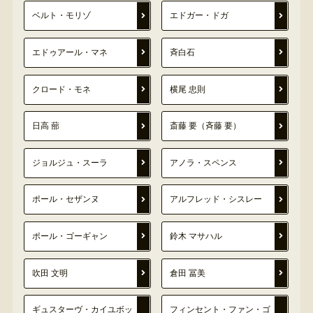
ベルト・モリゾ
エドガー・ドガ
エドゥアール・マネ
斉白石
クロード・モネ
横尾 忠則
日高 蔀
斎藤 要（斉藤 要）
ジョルジュ・スーラ
アノラ・スペンス
ポール・セザンヌ
アルフレッド・シスレー
ポール・ゴーギャン
鈴木 マサハル
吹田 文明
倉田 冨美
ギュスターヴ・カイユボッ
フィンセント・ファン・ゴ