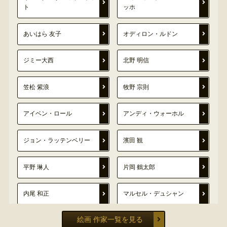
ト
ッホ
あいはら 友子
オディロン・ルドン
ジミー大西
北野 明信
笠松 紫浪
牧野 宗則
アイベン・ロール
アンディ・ウォーホル
ジョン・ラッテンベリー
濱田 観
平野 琳人
片岡 鶴太郎
内尾 和正
マルセル・デュシャン
絵画 作家一覧を見る
ミハイル・シュミアキン
ハンス・ベルメール