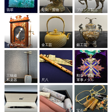
翡翠
彫刻・置物
ブロンズ製品
オルゴール
金工芸
銀工芸
三味線
勲章・軍服
和楽器
尺八
軍事メダル
宝石