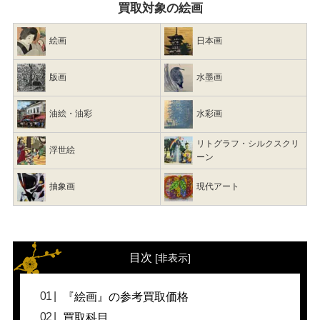
買取対象の絵画
絵画
日本画
版画
水墨画
油絵・油彩
水彩画
リトグラフ・シルクスクリ
浮世絵
ーン
抽象画
現代アート
目次
[
非表示
]
『絵画』の参考買取価格
買取科目