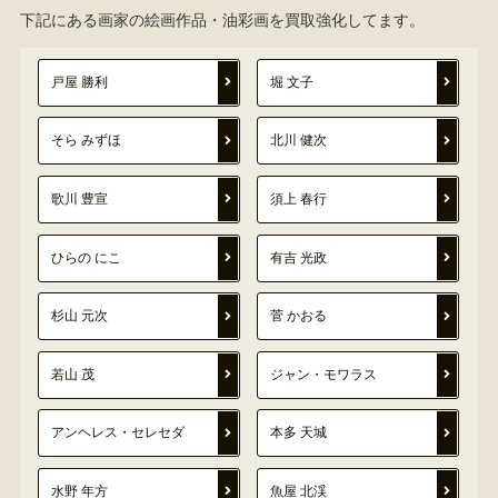
下記にある画家の絵画作品・油彩画を買取強化してます。
戸屋 勝利
堀 文子
そら みずほ
北川 健次
歌川 豊宣
須上 春行
ひらの にこ
有吉 光政
杉山 元次
菅 かおる
若山 茂
ジャン・モワラス
アンヘレス・セレセダ
本多 天城
水野 年方
魚屋 北渓