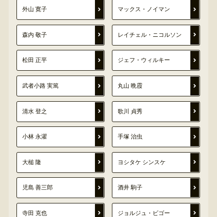
外山 寛子
マックス・ノイマン
森内 敬子
レイチェル・ニコルソン
松田 正平
ジェフ・ウィルキー
武者小路 実篤
丸山 晩霞
清水 登之
歌川 貞秀
小林 永濯
手塚 治虫
大槌 隆
ヨシタケ シンスケ
児島 善三郎
酒井 駒子
寺田 克也
ジョルジュ・ビゴー