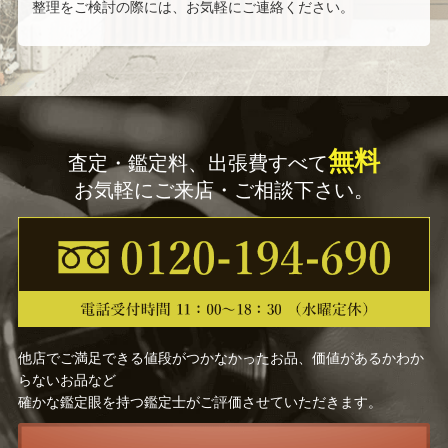
整理をご検討の際には、お気軽にご連絡ください。
韓 奉浩
藤島 康介
珈琲貴族
鶴田 一郎
竹内 浩一
村田 蓮爾
無料
査定・鑑定料、出張費すべて
藤真 拓哉
美樹本 晴彦
お気軽にご来店・ご相談下さい。
清水 規
江口 寿史
金子 一馬
羽田 裕
山本 紅雲
mocha
他店でご満足できる値段がつかなかったお品、価値があるかわか
渡辺 省亭
バックサイドワークス
らないお品など
確かな鑑定眼を持つ鑑定士がご評価させていただきます。
狩野 芳崖
狩野 正信