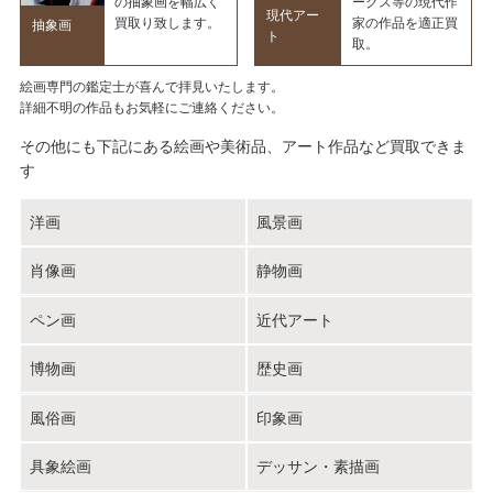
の抽象画を幅広く
ークス等の現代作
現代アー
買取り致します。
家の作品を適正買
抽象画
ト
取。
絵画専門の鑑定士が喜んで拝見いたします。
詳細不明の作品もお気軽にご連絡ください。
その他にも下記にある絵画や美術品、アート作品など買取できま
す
洋画
風景画
肖像画
静物画
ペン画
近代アート
博物画
歴史画
風俗画
印象画
具象絵画
デッサン・素描画