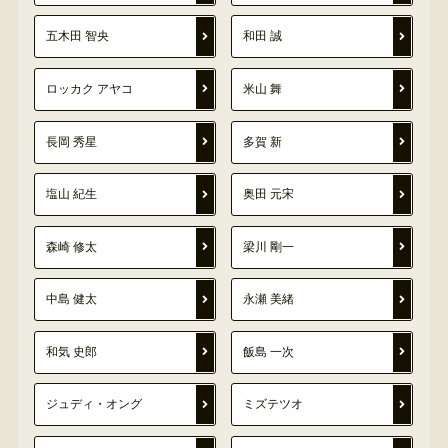
五木田 智央
和田 誠
ロッカク アヤコ
米山 舞
長岡 秀星
多賀 新
塩山 紀生
奥田 元宋
森崎 修太
梁川 剛一
中島 健太
永瀬 美緒
和気 史郎
飯島 一次
ジュディ・オング
ミズテツオ