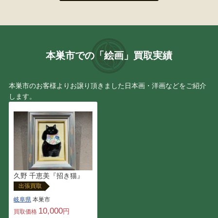
吉岡 正人
MASEY マセイ
安西 水丸
ロメロ・ブリット
本巣市での「絵画」買取実績
定岡 宏
織田 一磨
本巣市のお客様よりお譲り頂きました日本画・洋画などをご紹介
します。
鈴木 強
磯野 宏夫
曾我 蕭白
辻 真砂
北田 稔
小早川 清
坪内 好子
仙厓 義梵
久野 千恵美『招き猫』
出張買取
デビッド・タトウィラー
ジョン・アルフォーグ
岐阜県
本巣市
10,000
円
買取価格