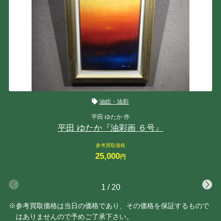
油絵・油彩
平田 ゆたか 作
平田 ゆたか『油彩画 ６号』
参考買取価格
25,000
円
1
/
20
※参考買取価格は当日の価格であり、その価格を保証するもので
はありませんので予めご了承下さい。