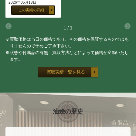
2026年05月18日
伊勢崎勝人
鶴田憲次
この実績の詳細
上田勝也
関 拓司
1
/
1
志賀 直哉
田川 憲
※買取価格は当日の価格であり、その価格を保証するものではあ
りませんので予めご了承下さい。
ダン・パルトゥシュ
池内 信介
※状態や付属品の有無、買取方法などによって価格が変動いたし
ます。
卯野 和宏
東洲斎 写楽
買取実績一覧を見る
鳥文斎 栄之
菱川 師宣
鳥居 清信
北尾 重政
油絵の歴史
宮川 長春
勝川 春章
浜田 泰介
井坂 仁