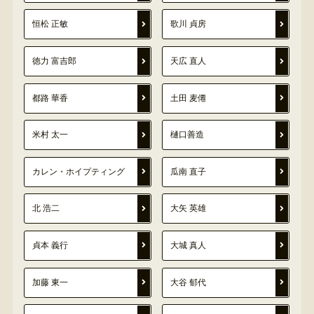
恒松 正敏
歌川 貞房
徳力 富吉郎
天広 直人
都路 華香
土田 麦僊
米村 太一
樋口善造
カレン・ホイプティング
瓜南 直子
北 浩二
大矢 英雄
貞本 義行
大城 真人
加藤 東一
大谷 郁代