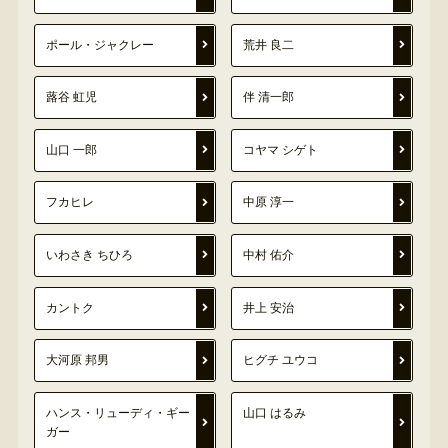
ポール・ジャクレー
荒井 良二
蕗谷 虹児
伴 清一郎
山口 一郎
コヤマ シゲト
フカヒレ
中原 淳一
いわさき ちひろ
中村 佑介
カントク
井上 安治
大河原 邦男
ヒグチ ユウコ
ハンス・リューディ・ギー
山口 はるみ
ガー