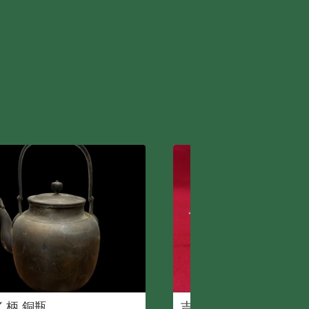
介
く柄 銅瓶
吉田勝美 『波璃の匠 