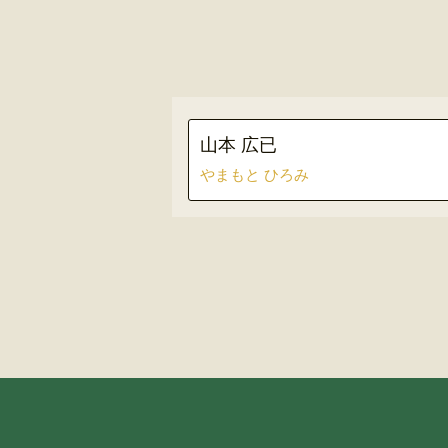
山本 広已
やまもと ひろみ