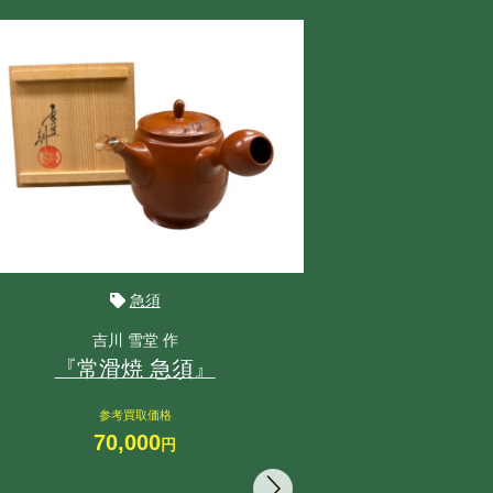
急須
吉川 雪堂 作
おた
『常滑焼 急須』
参
1
参考買取価格
70,000
円