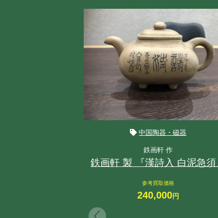
中国陶器・磁器
鉄画軒 作
鉄画軒 製 『漢詩入 白泥急須
参考買取価格
240,000
円