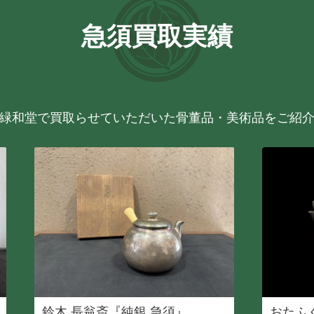
急須買取実績
緑和堂で買取らせていただいた骨董品・美術品をご紹
鈴木 長翁斎『純銀 急須』
おたふ