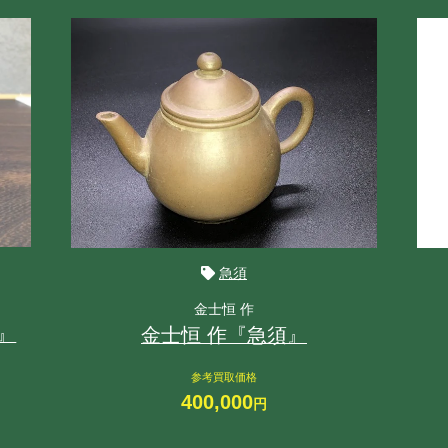
急須
金士恒 作
』
金士恒 作『急須』
参考買取価格
400,000
円