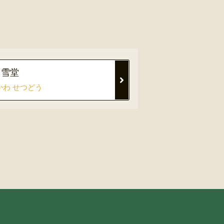
 雪堂
かわ せつどう