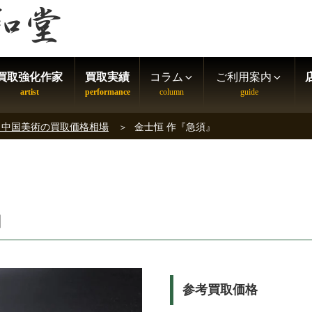
買取強化作家
買取実績
コラム
ご利用案内
・中国美術の買取価格相場
金士恒 作『急須』
』
参考買取価格