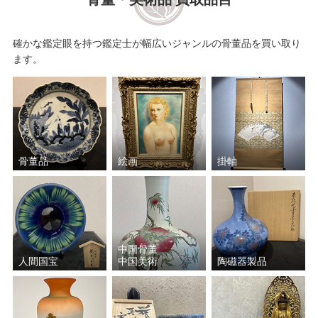
確かな鑑定眼を持つ鑑定士が幅広いジャンルの骨董品を買い取り
ます。
骨董品
絵画
掛軸
中国骨董
人間国宝
中国美術
陶磁器製品