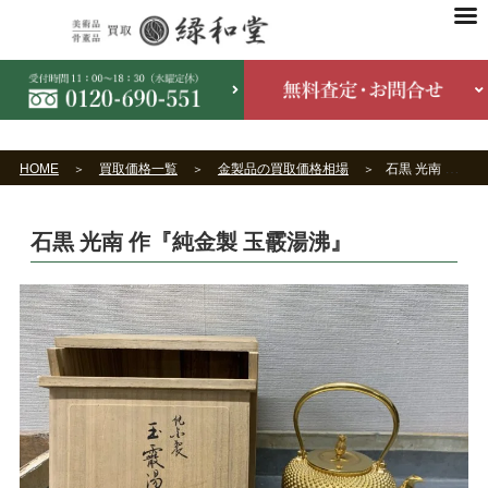
HOME
買取価格一覧
金製品の買取価格相場
石黒 光南 作『純金製 玉霰湯沸』
石黒 光南 作『純金製 玉霰湯沸』