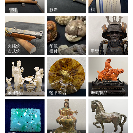
刀剣
脇差
槍
火縄銃
印籠
古式銃
根付
甲冑
象牙製品
鼈甲製品
珊瑚製品