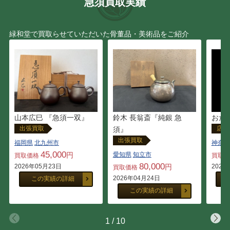
急須買取実績
緑和堂で買取らせていただいた骨董品・美術品をご紹介
山本広巳 『急須一双』
鈴木 長翁斎『純銀 急
おた
出張買取
店頭
須』
出張買取
福岡県
北九州市
神奈川
45,000
円
愛知県
知立市
買取価格
買取
80,000
2026年05月23日
円
2026
買取価格
2026年04月24日
この実績の詳細
この実績の詳細
1
/
10