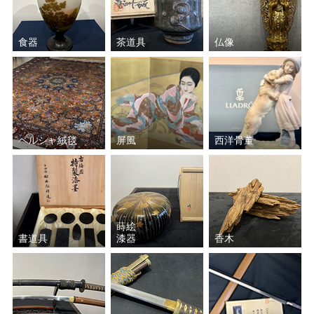
食器
茶道具
仏像
ペルシャ絨毯
屏風
西洋骨董
蒔絵
書道具
漆器
香木