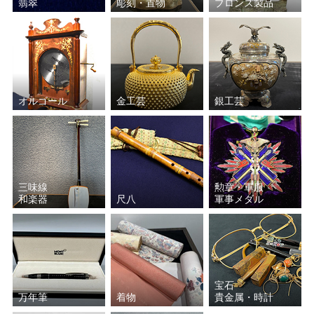
翡翠
彫刻・置物
ブロンズ製品
オルゴール
金工芸
銀工芸
三味線
勲章・軍服
和楽器
尺八
軍事メダル
宝石
万年筆
着物
貴金属・時計