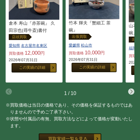
竹本 輝夫『蟹細工 茶
倉本 寿山『赤茶碗』 久
山本 
碗』
田宗也(尋牛斎)書付
碗』
出張買取
店頭買取
出張
愛媛県
松山市
愛知県
名古屋市名東区
福岡県
10,000
12,000
円
円
買取価格
買取価格
買取
2026年07月31日
2026年07月31日
2026
この実績の詳細
この実績の詳細
1
/
10
※買取価格は当日の価格であり、その価格を保証するものではあ
りませんので予めご了承下さい。
※状態や付属品の有無、買取方法などによって価格が変動いたし
ます。
買取実績一覧を見る