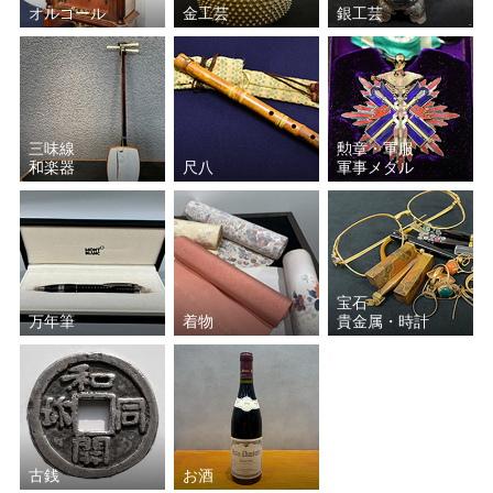
オルゴール
金工芸
銀工芸
三味線
勲章・軍服
和楽器
尺八
軍事メダル
宝石
万年筆
着物
貴金属・時計
古銭
お酒