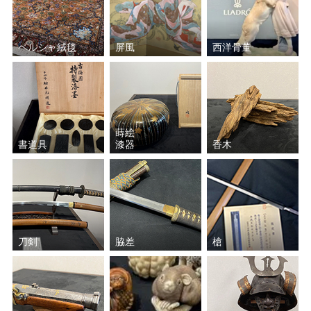
ペルシャ絨毯
屏風
西洋骨董
蒔絵
書道具
漆器
香木
刀剣
脇差
槍