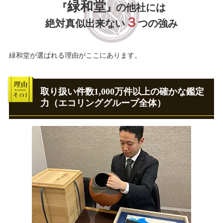
緑和堂
『
』の他社には
３
絶対真似出来ない
つの強み
緑和堂が選ばれる理由がここにあります。
取り扱い件数1,000万件以上の確かな鑑定
力（エコリンググループ全体）