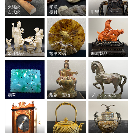
火縄銃
印籠
古式銃
根付
甲冑
象牙製品
鼈甲製品
珊瑚製品
翡翠
彫刻・置物
ブロンズ製品