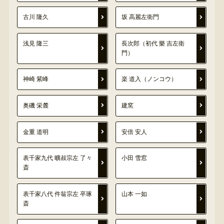
古川 隆久
坂 高麗左衛門
浅見 隆三
長次郎（初代 樂 吉左衛
門）
神崎 紫峰
楽 道入（ノンコウ）
奥磯 栄麓
建窯
金重 道明
安倍 安人
表千家九代 曠叔宗左 了々
小田 雪窓
斎
表千家八代 件翁宗左 卒琢
山本 一如
斎