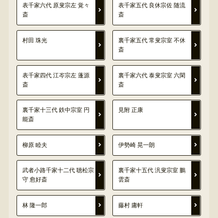
表千家六代 原叟宗左 覚々
表千家五代 良休宗佐 随流
斎
斎
村田 珠光
裏千家五代 常叟宗室 不休
斎
表千家四代 江岑宗左 蓬源
裏千家六代 泰叟宗室 六閑
斎
斎
裏千家十三代 鉄中宗室 円
見附 正康
能斎
柳原 睦夫
伊勢崎 晃一朗
武者小路千家十二代 聴松宗
裏千家十五代 汎叟宗室 鵬
守 愈好斎
雲斎
林 隆一郎
藤村 庸軒