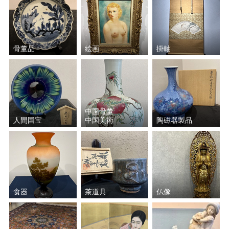
骨董品
絵画
掛軸
中国骨董
人間国宝
中国美術
陶磁器製品
食器
茶道具
仏像