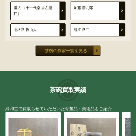
慶入 （十一代楽 吉左衛
加藤 唐九郎
門）
北大路 魯山人
鯉江 良二
茶碗の作家一覧を見る
茶碗買取実績
緑和堂で買取らせていただいた骨董品・美術品をご紹介