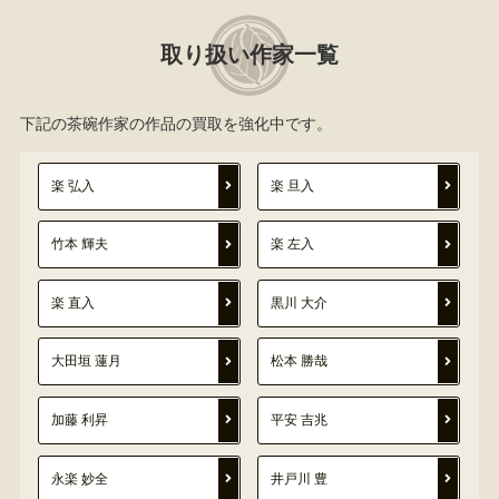
取り扱い作家一覧
下記の茶碗作家の作品の買取を強化中です。
楽 弘入
楽 旦入
竹本 輝夫
楽 左入
楽 直入
黒川 大介
大田垣 蓮月
松本 勝哉
加藤 利昇
平安 吉兆
永楽 妙全
井戸川 豊