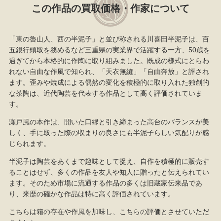
この作品の買取価格・作家について
「東の魯山人、西の半泥子」と並び称される川喜田半泥子は、百
五銀行頭取を務めるなど三重県の実業界で活躍する一方、50歳を
過ぎてから本格的に作陶に取り組みました。既成の様式にとらわ
れない自由な作風で知られ、「天衣無縫」「自由奔放」と評され
ます。歪みや焼成による偶然の変化を積極的に取り入れた独創的
な茶陶は、近代陶芸を代表する作品として高く評価されていま
す。
瀬戸風の本作は、開いた口縁と引き締まった高台のバランスが美
しく、手に取った際の収まりの良さにも半泥子らしい気配りが感
じられます。
半泥子は陶芸をあくまで趣味として捉え、自作を積極的に販売す
ることはせず、多くの作品を友人や知人に贈ったと伝えられてい
ます。そのため市場に流通する作品の多くは旧蔵家伝来品であ
り、来歴の確かな作品は特に高く評価されています。
こちらは箱の存在や作風を加味し、こちらの評価とさせていただ