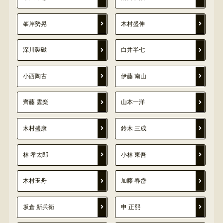
峯岸勢晃
木村盛伸
深川製磁
白井半七
小西陶古
伊藤 南山
齊藤 雲楽
山本一洋
木村盛康
鈴木 三成
林 孝太郎
小林 東吾
木村玉舟
加藤 春岱
坂倉 新兵衛
申 正熙