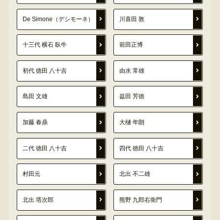
De Simone（デシモーネ）
川喜田 敦
十三代 横石 臥牛
前田正博
初代 徳田 八十吉
由水 常雄
島田 文雄
益田 芳徳
加藤 春鼎
大樋 年朗
二代 徳田 八十吉
四代 徳田 八十吉
村田元
北出 不二雄
北出 塔次郎
熊野 九郎右衛門