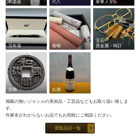
和楽器
尺八
軍事メダル
宝石
万年筆
着物
貴金属・時計
古銭
お酒
掲載の無いジャンルの美術品・工芸品などもお取り扱い致しま
す。
作家名がわからないお品でもお気軽にご相談ください。
買取品目一覧