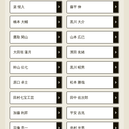
楽 惺入
藤平 伸
橋本 大輔
黒川 大介
鷹取 閑山
山本 広已
大田垣 蓮月
濱田 友緒
幹山 伝七
黒川 昭男
原口 卓士
松本 勝哉
田村七宝工芸
田中 佐次郎
加藤 利昇
平安 吉兆
宗像 亮一
井村 光男