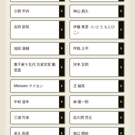
小西 平内
神山 易久
吉田 萩苑
伊藤 東彦（いとう もとひ
こ）
池田 退輔
坪島 土平
裏千家十五代 汎叟宗室 鵬
河本 五郎
雲斎
Meissen マイセン
王 錫良
中村 道年
林 隆一郎
三浦 竹泉
佐久間 芳丘
米久 和彦
南口 閑粋