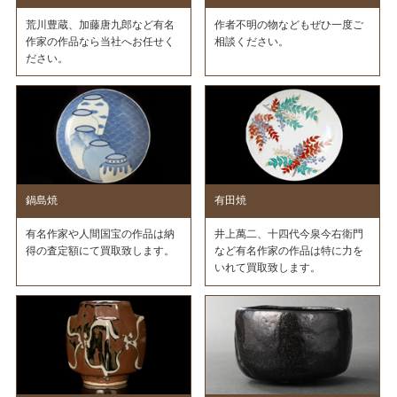
荒川豊蔵、加藤唐九郎など有名
作者不明の物などもぜひ一度ご
作家の作品なら当社へお任せく
相談ください。
ださい。
鍋島焼
有田焼
有名作家や人間国宝の作品は納
井上萬二、十四代今泉今右衛門
得の査定額にて買取致します。
など有名作家の作品は特に力を
いれて買取致します。