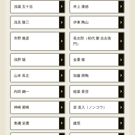
浅蔵 五十吉
井上 康徳
浅見 隆三
伊東 陶山
市野 雅彦
長次郎（初代 樂 吉左衛
門）
浅野 陽
金重 愫
山本 長左
加藤 舜陶
内田 鋼一
植葉 香澄
神崎 紫峰
楽 道入（ノンコウ）
奥磯 栄麓
建窯