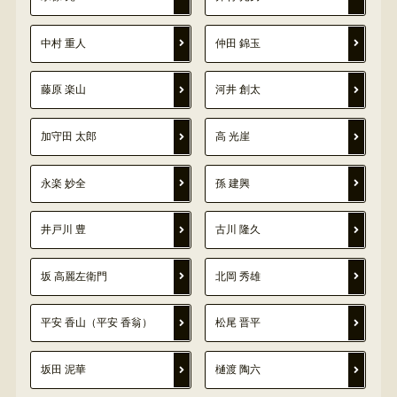
中村 重人
仲田 錦玉
藤原 楽山
河井 創太
加守田 太郎
高 光崖
永楽 妙全
孫 建興
井戸川 豊
古川 隆久
坂 高麗左衛門
北岡 秀雄
平安 香山（平安 香翁）
松尾 晋平
坂田 泥華
樋渡 陶六