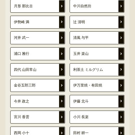
月形 那比古
中川自然坊
伊勢崎 満
辻 清明
河井 武一
清風 与平
浦口 雅行
玉井 楽山
四代 山田常山
利茶土 ミルグリム
金谷五郎三郎
伊万里焼・有田焼
今井 政之
伊藤 北斗
宮川 香雲
小川 長楽
西岡 小十
田村 耕一