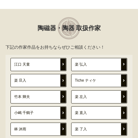
陶磁器・陶器 取扱作家
下記の作家作品をお持ちならぜひご相談ください！
江口 天童
楽 弘入
楽 旦入
Tiche ティケ
竹本 輝夫
楽 左入
小嶋 千鶴子
楽 直入
林 沐雨
楽 了入