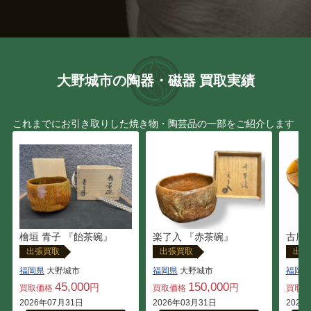
大野城市の陶器・磁器 買取実績
これまでにお引き取りした焼き物・陶芸品の一部をご紹介します
檜垣 青子 『飴茶碗』
楽了入 『赤茶碗』
古唐
出張買取
出張買取
出張
福岡県
大野城市
福岡県
大野城市
福岡県
45,000
150,000
円
円
買取価格
買取価格
買取
2026年07月31日
2026年03月31日
2026