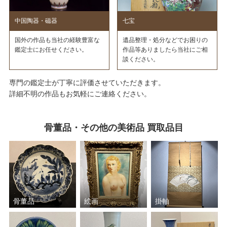
中国陶器・磁器
七宝
国外の作品も当社の経験豊富な
遺品整理・処分などでお困りの
鑑定士にお任せください。
作品等ありましたら当社にご相
談ください。
専門の鑑定士が丁寧に評価させていただきます。
詳細不明の作品もお気軽にご連絡ください。
骨董品・その他の美術品 買取品目
骨董品
絵画
掛軸