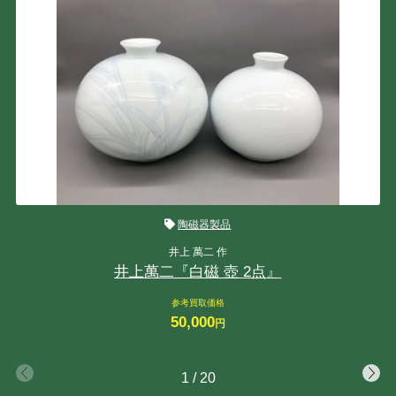
陶磁器製品
井上 萬二 作
井上萬二『白磁 壺 2点』
参考買取価格
50,000
円
1
/
20