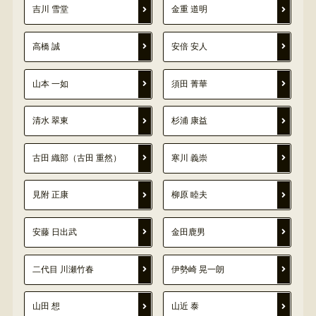
吉川 雪堂
金重 道明
高橋 誠
安倍 安人
山本 一如
須田 菁華
清水 翠東
杉浦 康益
古田 織部（古田 重然）
寒川 義崇
見附 正康
柳原 睦夫
安藤 日出武
金田鹿男
二代目 川瀬竹春
伊勢崎 晃一朗
山田 想
山近 泰