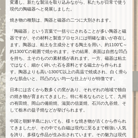
変遷し、新たな製法を取り込みながら、私たちが日常で使う
現代の陶磁器へと発展しました。
焼き物の種類は、陶器と磁器の二つに大別されます。
「陶磁器」という言葉で一括りにされることが多い陶器と磁
器ですが、その材料と製造プロセスには明確な違いが存在し
ます。陶器は、粘土を主成分とする陶土を用い、約1100℃～
約1300℃の範囲で焼かれます。その結果、表面は自然な凹凸
を持ち、土そのものの素材感が表れます。一方、磁器は粘土
ではなく、細かく砕いた石を原料とする磁土から作られま
す。陶器よりも高い1300℃以上の高温で焼成され、白く滑ら
かな肌合いと、凹凸のない均一な仕上がりが特徴です。
日本には古くから数多くの窯があり、それぞれの地域で独自
の焼き物が育まれてきました。特に有名なものとして、九州
の有田焼、岡山の備前焼、滋賀の信楽焼、石川の九谷焼、そ
して栃木の益子焼などが挙げられます。
中国と朝鮮半島においても、様々な焼き物が古くから作られ
てきましたが、その中でも白磁は現代に至るまで根強い人気
を誇り、多様な作品が生み出されています。その魅力は現代