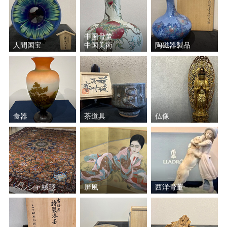
中国骨董
人間国宝
中国美術
陶磁器製品
食器
茶道具
仏像
ペルシャ絨毯
屏風
西洋骨董