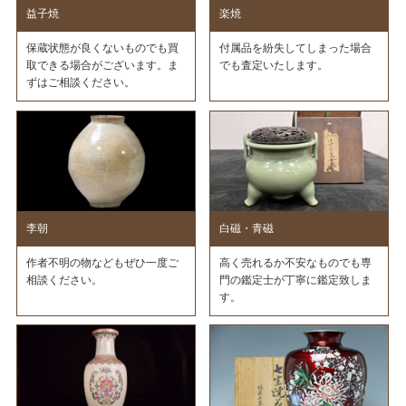
益子焼
楽焼
保蔵状態が良くないものでも買
付属品を紛失してしまった場合
取できる場合がございます。ま
でも査定いたします。
ずはご相談ください。
李朝
白磁・青磁
作者不明の物などもぜひ一度ご
高く売れるか不安なものでも専
相談ください。
門の鑑定士が丁寧に鑑定致しま
す。