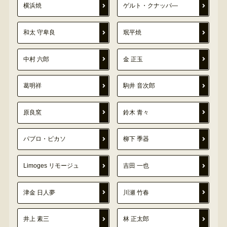
横浜焼
ゲルト・クナッパ―
和太 守卑良
珉平焼
中村 六郎
金 正玉
葛明祥
駒井 音次郎
原良窯
鈴木 青々
パブロ・ピカソ
柳下 季器
Limoges リモージュ
吉田 一也
津金 日人夢
川瀬 竹春
井上 素三
林 正太郎