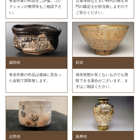
有名作家の作品をご評価。コレ
古唐津焼など古い時代の物も専
クションの整理等もご相談下さ
門の鑑定士が担当致しますので
い。
ご安心ください。
織部焼
萩焼
有名作家の作品は価値に見合っ
保存状態が良くないものでも買
た金額で買取致します。
取できる場合がございます。ま
ずはご相談ください。
志野焼
薩摩焼