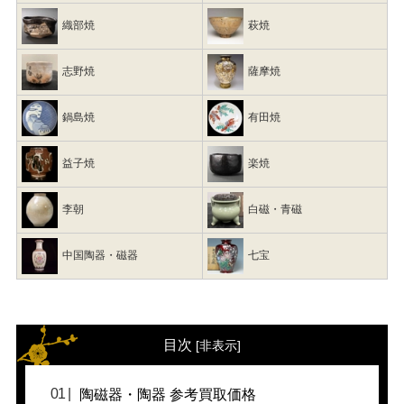
織部焼
萩焼
志野焼
薩摩焼
鍋島焼
有田焼
益子焼
楽焼
李朝
白磁・青磁
中国陶器・磁器
七宝
目次
[
非表示
]
陶磁器・陶器 参考買取価格