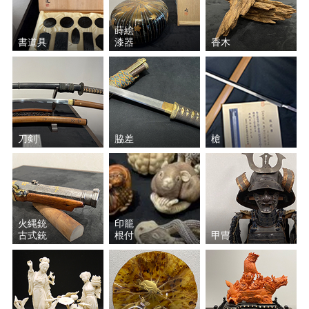
蒔絵
書道具
漆器
香木
刀剣
脇差
槍
火縄銃
印籠
古式銃
根付
甲冑