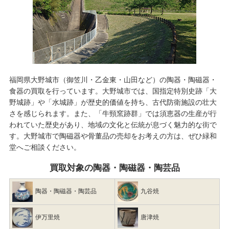
福岡県大野城市（御笠川・乙金東・山田など）の陶器・陶磁器・
食器の買取を行っています。大野城市では、国指定特別史跡「大
野城跡」や「水城跡」が歴史的価値を持ち、古代防衛施設の壮大
さを感じられます。また、「牛頸窯跡群」では須恵器の生産が行
われていた歴史があり、地域の文化と伝統が息づく魅力的な街で
す。大野城市で
陶磁器や骨董品の売却
をお考えの方は、ぜひ緑和
堂へご相談ください。
買取対象の陶器・陶磁器・陶芸品
陶器・陶磁器・陶芸品
九谷焼
伊万里焼
唐津焼