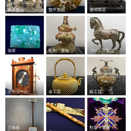
象牙製品
鼈甲製品
珊瑚製品
翡翠
彫刻・置物
ブロンズ製品
オルゴール
金工芸
銀工芸
三味線
勲章・軍服