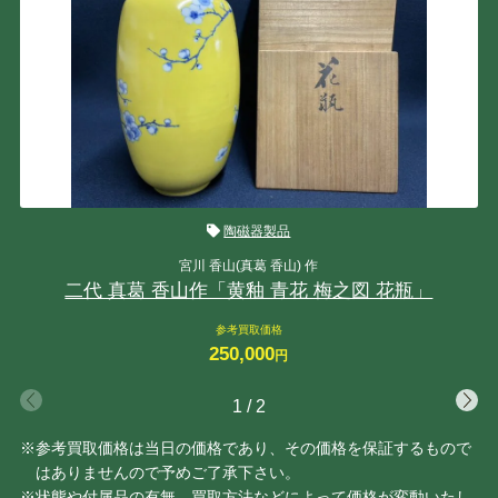
陶磁器製品
宮川 香山(真葛 香山) 作
二代 真葛 香山作「黄釉 青花 梅之図 花瓶」
参考買取価格
250,000
円
1
/
2
※参考買取価格は当日の価格であり、その価格を保証するもので
はありませんので予めご了承下さい。
※状態や付属品の有無、買取方法などによって価格が変動いたし