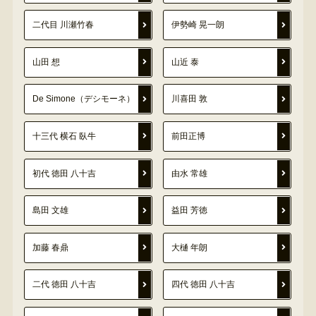
二代目 川瀬竹春
伊勢崎 晃一朗
山田 想
山近 泰
De Simone（デシモーネ）
川喜田 敦
十三代 横石 臥牛
前田正博
初代 徳田 八十吉
由水 常雄
島田 文雄
益田 芳徳
加藤 春鼎
大樋 年朗
二代 徳田 八十吉
四代 徳田 八十吉