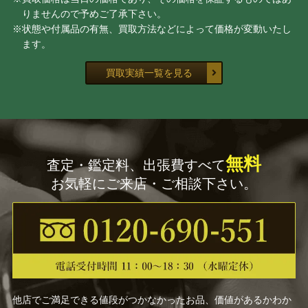
諏訪 蘇山
吉田 美統
りませんので予めご了承下さい。
※状態や付属品の有無、買取方法などによって価格が変動いたし
前田 昭博
岩田 久利
ます。
買取実績一覧を見る
野々村 仁清
尾形 乾山
高橋道八
宮川 香山（真葛 香山）
館林 源右衛門
大樋 長左衛門
無料
査定・鑑定料、出張費すべて
お気軽にご来店・ご相談下さい。
中里 太郎右衛門
岡部 嶺男
河合 誓徳
宮之原 謙
三輪 休雪
草間 彌生
塚本 快示
井口 大輔
他店でご満足できる値段がつかなかったお品、価値があるかわか