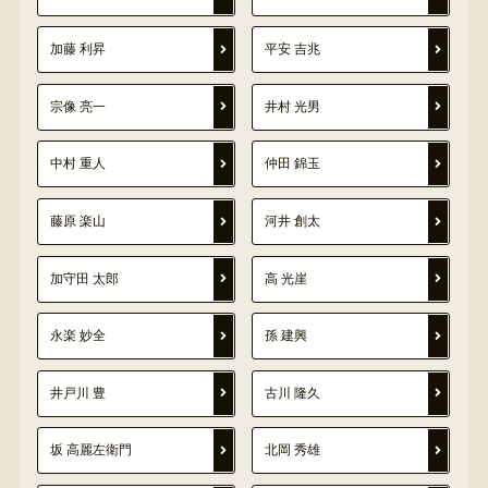
加藤 利昇
平安 吉兆
宗像 亮一
井村 光男
中村 重人
仲田 錦玉
藤原 楽山
河井 創太
加守田 太郎
高 光崖
永楽 妙全
孫 建興
井戸川 豊
古川 隆久
坂 高麗左衛門
北岡 秀雄