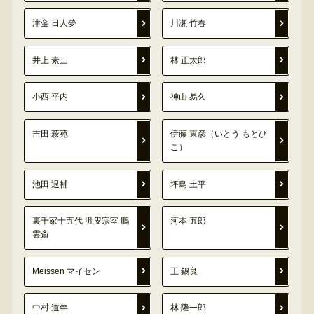
津金 日人夢
川瀬 竹春
井上 素三
林 正太郎
小西 平内
神山 易久
吉田 萩苑
伊藤 東彦（いとう もとひ
こ）
池田 退輔
坪島 土平
裏千家十五代 汎叟宗室 鵬
河本 五郎
雲斎
Meissen マイセン
王 錫良
中村 道年
林 隆一郎