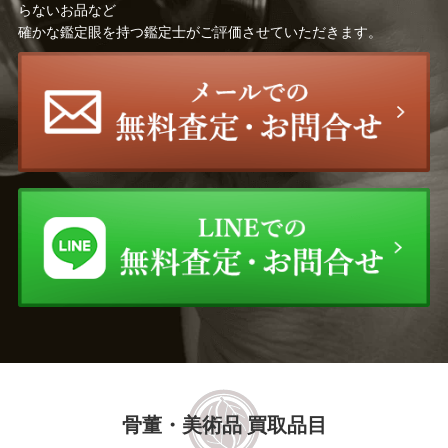
らないお品など
確かな鑑定眼を持つ鑑定士がご評価させていただきます。
鈴木 爽司
須田 祥豊
真清水 蔵六
川瀬 忍
清水 六兵衛
肥沼 美智雄
松井 康成
三ツ井 為吉
池田 満寿夫
原田 拾六
バーナード・リーチ
佐々木 二六
鎌田 幸二
三浦 竹軒
楽 吉左衛門
山田 和
骨董・美術品 買取品目