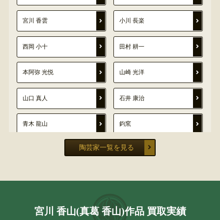
宮川 香雲
小川 長楽
西岡 小十
田村 耕一
本阿弥 光悦
山崎 光洋
山口 真人
石井 康治
青木 龍山
鈞窯
陶芸家一覧を見る
豊場 惺也
原 清
黒井 一楽
玉置 保夫
大谷 司朗
山田 義明
宮川 香山(真葛 香山)作品 買取実績