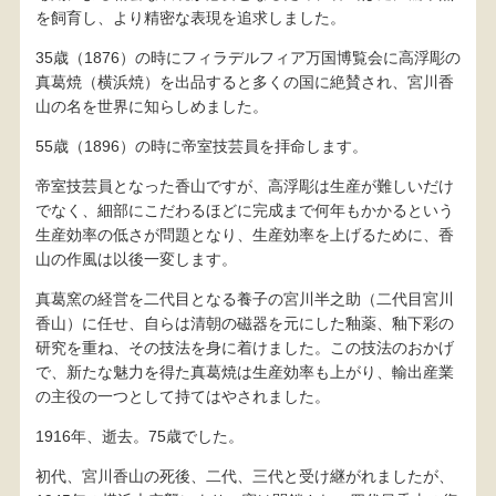
を飼育し、より精密な表現を追求しました。
35歳（1876）の時にフィラデルフィア万国博覧会に高浮彫の
真葛焼（横浜焼）を出品すると多くの国に絶賛され、宮川香
山の名を世界に知らしめました。
55歳（1896）の時に帝室技芸員を拝命します。
帝室技芸員となった香山ですが、高浮彫は生産が難しいだけ
でなく、細部にこだわるほどに完成まで何年もかかるという
生産効率の低さが問題となり、生産効率を上げるために、香
山の作風は以後一変します。
真葛窯の経営を二代目となる養子の宮川半之助（二代目宮川
香山）に任せ、自らは清朝の磁器を元にした釉薬、釉下彩の
研究を重ね、その技法を身に着けました。この技法のおかげ
で、新たな魅力を得た真葛焼は生産効率も上がり、輸出産業
の主役の一つとして持てはやされました。
1916年、逝去。75歳でした。
初代、宮川香山の死後、二代、三代と受け継がれましたが、