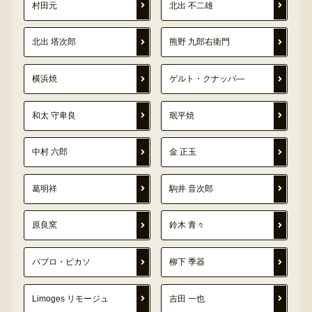
村田元
北出 不二雄
北出 塔次郎
熊野 九郎右衛門
横浜焼
ゲルト・クナッパ―
和太 守卑良
珉平焼
中村 六郎
金 正玉
葛明祥
駒井 音次郎
原良窯
鈴木 青々
パブロ・ピカソ
柳下 季器
Limoges リモージュ
吉田 一也