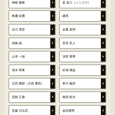
神崎 紫峰
楽 道入（ノンコウ）
奥磯 栄麓
建窯
吉川 雪堂
金重 道明
高橋 誠
安倍 安人
山本 一如
須田 菁華
清水 翠東
杉浦 康益
古田 織部（古田 重然）
寒川 義崇
見附 正康
柳原 睦夫
安藤 日出武
金田鹿男