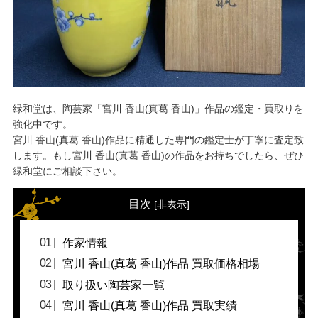
緑和堂は、陶芸家「宮川 香山(真葛 香山)」作品の鑑定・買取りを
強化中です。
宮川 香山(真葛 香山)作品に精通した専門の鑑定士が丁寧に査定致
します。もし宮川 香山(真葛 香山)の作品をお持ちでしたら、ぜひ
緑和堂にご相談下さい。
目次
[
非表示
]
作家情報
宮川 香山(真葛 香山)作品 買取価格相場
取り扱い陶芸家一覧
宮川 香山(真葛 香山)作品 買取実績