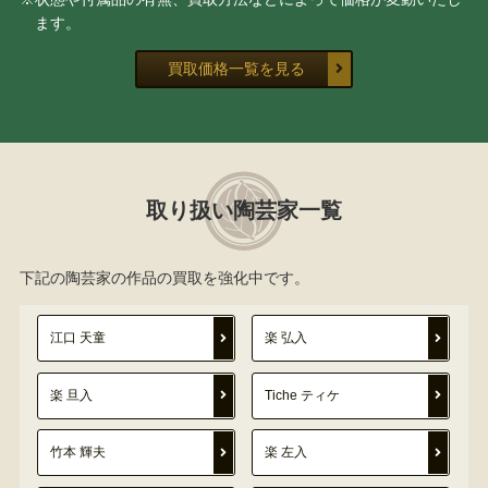
ます。
買取価格一覧を見る
取り扱い陶芸家一覧
下記の陶芸家の作品の買取を強化中です。
江口 天童
楽 弘入
楽 旦入
Tiche ティケ
竹本 輝夫
楽 左入