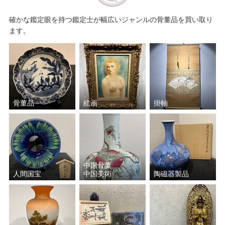
中田 一於
福島 善三
確かな鑑定眼を持つ鑑定士が幅広いジャンルの骨董品を買い取り
小野 珀子
加藤 土師萌
ます。
藤原 啓
須田 剋太
宮川 香斎（真葛 香斎）
中里 重利
骨董品
絵画
掛軸
波多野 善蔵
山本 陶秀
楠部 彌弌
近藤 悠三
葉山 有樹
和田 桐山
中国骨董
人間国宝
中国美術
陶磁器製品
島田 幸一
塚本治彦
岩田 藤七
加藤 唐九郎