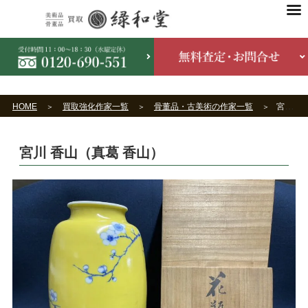
HOME
買取強化作家一覧
骨董品・古美術の作家一覧
宮川 香山（真葛 香山）
宮川 香山（真葛 香山）