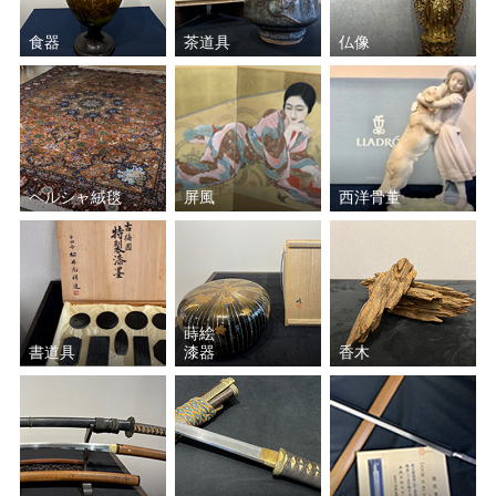
清水 卯一
五十嵐 新平
食器
茶道具
仏像
永楽 善五郎
猪飼 祐一
鈴木 五郎
上田 直方
ペルシャ絨毯
屏風
西洋骨董
加藤 孝俊
加守田 章二
北大路 魯山人
黒木 国昭
八木 一夫
鈴木 藏
蒔絵
書道具
漆器
香木
石黒 宗麿
中島 宏
薩摩ガラス工芸
金重 晃介