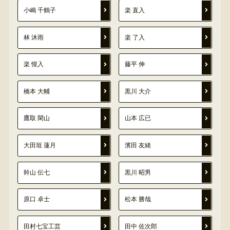
小嶋 千鶴子
楽 直入
林 沐雨
楽 了入
楽 惺入
藤平 伸
橋本 大輔
黒川 大介
鷹取 閑山
山本 広已
大田垣 蓮月
濱田 友緒
幹山 伝七
黒川 昭男
原口 卓士
松本 勝哉
田村七宝工芸
田中 佐次郎