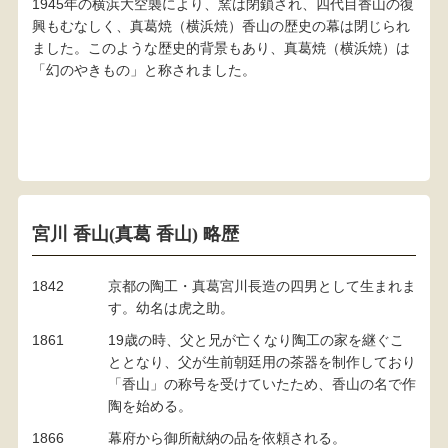
1945年の横浜大空襲により、窯は閉鎖され、四代目香山の復
興もむなしく、真葛焼（横浜焼）香山の歴史の幕は閉じられ
ました。このような歴史的背景もあり、真葛焼（横浜焼）は
「幻のやきもの」と称されました。
宮川 香山(真葛 香山) 略歴
1842
京都の陶工・真葛宮川長造の四男として生まれま
す。幼名は虎之助。
1861
19歳の時、父と兄が亡くなり陶工の家を継ぐこ
ととなり、父が生前朝廷用の茶器を制作しており
「香山」の称号を受けていたため、香山の名で作
陶を始める。
1866
幕府から御所献納の品を依頼される。