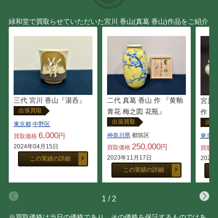
船木 研児
金重 素山
緑和堂で買取らせていただいた宮川 香山(真葛 香山)作品をご紹介
大野 昭和斎
佐藤 走波
宇野 宗甕
三代 山田 常山
加藤 卓男
藤田 潤
三代 宮川 香山『湯呑』
二代 真葛 香山 作 『黄釉
宮川
中里 茂右ヱ門
原 清
出張買取
青花 梅之図 花瓶』
作『 
出張買取
出張
東京都
中野区
6,000
辻 常陸
久世久宝
円
神奈川県
都筑区
東京都
買取価格
250,000
2024年04月15日
円
買取価格
買取
2023年11月17日
2022
この実績の詳細
鹿児島 寿蔵
中村 元風
この実績の詳細
佐々木 象堂
慶入 （十一代楽 吉左衛
門）
1
/
2
※買取価格は当日の価格であり、その価格を保証するものではあ