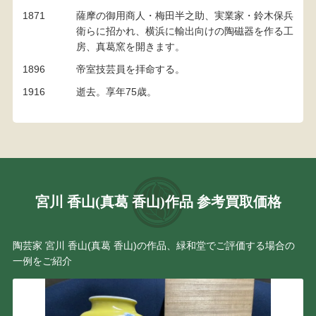
1871
薩摩の御用商人・梅田半之助、実業家・鈴木保兵
衛らに招かれ、横浜に輸出向けの陶磁器を作る工
房、真葛窯を開きます。
1896
帝室技芸員を拝命する。
1916
逝去。享年75歳。
宮川 香山(真葛 香山)作品 参考買取価格
陶芸家 宮川 香山(真葛 香山)の作品、緑和堂でご評価する場合の
一例をご紹介