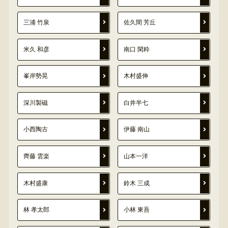
三浦 竹泉
佐久間 芳丘
米久 和彦
南口 閑粋
峯岸勢晃
木村盛伸
深川製磁
白井半七
小西陶古
伊藤 南山
齊藤 雲楽
山本一洋
木村盛康
鈴木 三成
林 孝太郎
小林 東吾