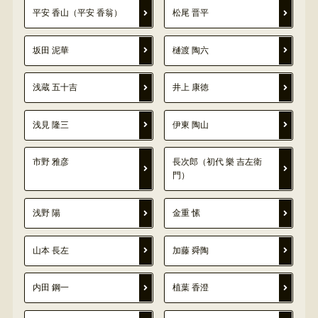
平安 香山（平安 香翁）
松尾 晋平
坂田 泥華
樋渡 陶六
浅蔵 五十吉
井上 康徳
浅見 隆三
伊東 陶山
市野 雅彦
長次郎（初代 樂 吉左衛
門）
浅野 陽
金重 愫
山本 長左
加藤 舜陶
内田 鋼一
植葉 香澄