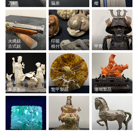
濱田(浜田) 庄司
沈壽官
刀剣
脇差
槍
エミール・ガレ
加藤孝造
瀧田 項一
谷本 光生
火縄銃
印籠
古式銃
根付
甲冑
好本 宗峯
金城 次郎
若尾 利貞
江崎 一生
荒川 豊蔵（豊藏）
川喜田 半泥子
象牙製品
鼈甲製品
珊瑚製品
武腰 潤
長岡 空郷
芦澤 良憲
安食 潤
安食 ひろ
浅見五郎助（当代）
翡翠
彫刻・置物
ブロンズ製品