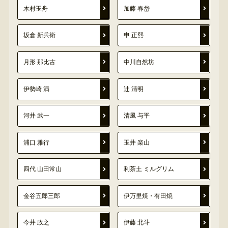
木村玉舟
加藤 春岱
坂倉 新兵衛
申 正熙
月形 那比古
中川自然坊
伊勢崎 満
辻 清明
河井 武一
清風 与平
浦口 雅行
玉井 楽山
四代 山田常山
利茶土 ミルグリム
金谷五郎三郎
伊万里焼・有田焼
今井 政之
伊藤 北斗