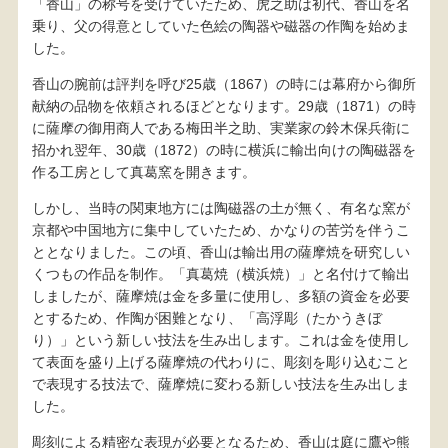
「香山」の称号を受けていたため、虎之助は初代、香山を名
乗り、父の得意としていた色絵の陶器や磁器の作陶を始めま
した。
香山の腕前は評判を呼び25歳（1867）の時には幕府から御所
献納の品物を依頼されるほどとなります。29歳（1871）の時
に薩摩の御用商人である梅田半之助、実業家の鈴木保兵衛に
招かれ翌年、30歳（1872）の時に横浜に輸出向けの陶磁器を
作る工房として真葛窯を開きます。
しかし、当時の関東地方には陶磁器の土が無く、有名な窯が
京都や中国地方に集中していたため、かなりの苦労を伴うこ
ととなりました。この頃、香山は輸出用の薩摩焼を研究しい
くつもの作品を制作。「真葛焼（横浜焼）」と名付けて輸出
しましたが、薩摩焼は金を多量に使用し、多額の資金を必要
とするため、作陶が困難となり、「高浮彫（たかうきぼ
り）」という新しい技法を生み出します。これは金を使用し
て表面を盛り上げる薩摩焼の代わりに、彫刻を彫り込むこと
で表現する技法で、薩摩焼に変わる新しい技法を生み出しま
した。
彫刻による精密な表現が必要となるため、香山は庭に鷹や熊