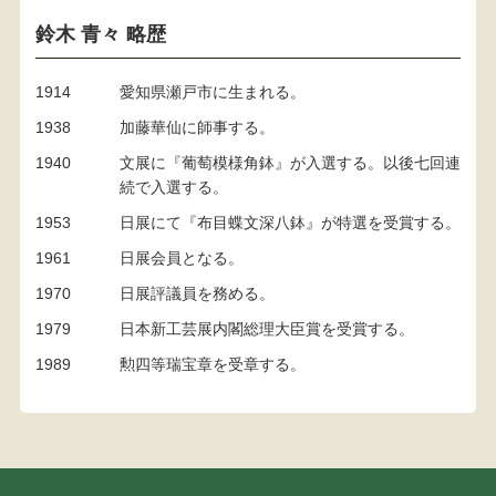
鈴木 青々 略歴
1914
愛知県瀬戸市に生まれる。
1938
加藤華仙に師事する。
1940
文展に『葡萄模様角鉢』が入選する。以後七回連
続で入選する。
1953
日展にて『布目蝶文深八鉢』が特選を受賞する。
1961
日展会員となる。
1970
日展評議員を務める。
1979
日本新工芸展内閣総理大臣賞を受賞する。
1989
勲四等瑞宝章を受章する。