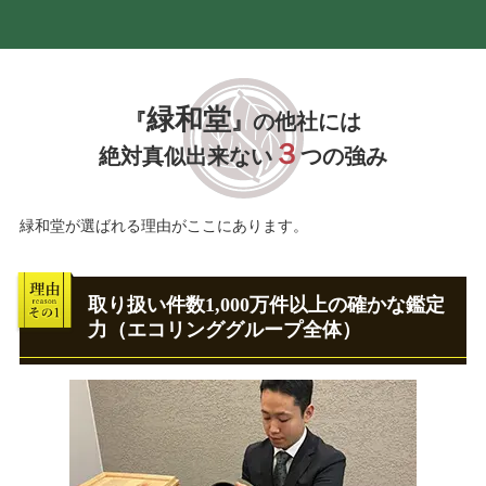
緑和堂
『
』の他社には
３
絶対真似出来ない
つの強み
緑和堂が選ばれる理由がここにあります。
取り扱い件数1,000万件以上の確かな鑑定
力（エコリンググループ全体）