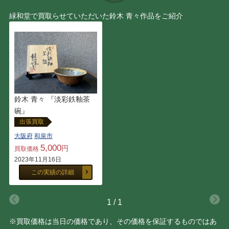
緑和堂で買取らせていただいた鈴木 青々作品をご紹介
鈴木 青々 『淡彩鉄釉茶
碗』
出張買取
大阪府
和泉市
5,000
円
買取価格
2023年11月16日
この実績の詳細
1
/
1
※買取価格は当日の価格であり、その価格を保証するものではあ