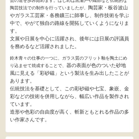
芸の道を歩み始めます。はじめは黒瀬戸や織部など伝統的な
陶芸家・板谷波山
陶芸技法での制作を行っていましたが、
やガラス工芸家・
各務鑛三に師事し、制作技術を学ぶ
中で、
やがて独自の路線を開拓していくようになりま
す。
文展や日展を中心に活躍され、後年には日展の評議員
を務めるなど活躍されました。
鈴木青々の仕事の一つに、ガラス質のフリット釉を陶土にめ
器の表面が色のついた砂地
り込ませて焼成することで、
風に見える「
彩砂磁」という製法を生み出したことが
あります。
伝統技法を基礎として、この彩砂磁や七宝、象嵌、金
彩などの技術を併用しながら、幅広い作品を製作され
ています。
造形や色彩の自由度が高く、斬新ともとれる作品の多
い作家さんです。