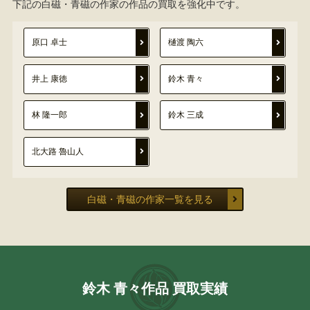
下記の白磁・青磁の作家の作品の買取を強化中です。
原口 卓士
樋渡 陶六
井上 康徳
鈴木 青々
林 隆一郎
鈴木 三成
北大路 魯山人
白磁・青磁の作家一覧を見る
鈴木 青々作品 買取実績