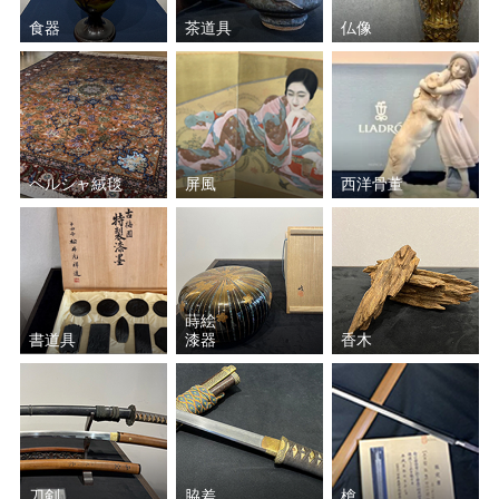
食器
茶道具
仏像
ペルシャ絨毯
屏風
西洋骨董
蒔絵
書道具
漆器
香木
刀剣
脇差
槍