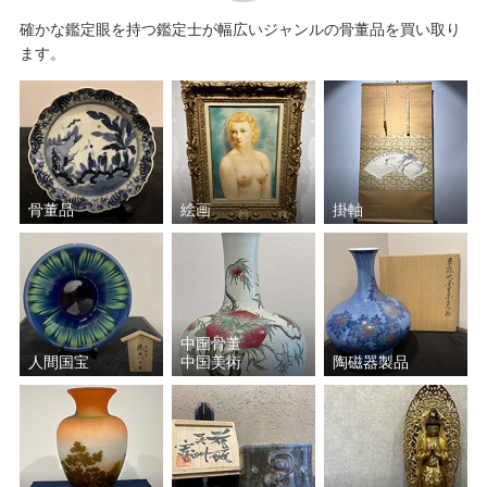
確かな鑑定眼を持つ鑑定士が幅広いジャンルの骨董品を買い取り
ます。
骨董品
絵画
掛軸
中国骨董
人間国宝
中国美術
陶磁器製品