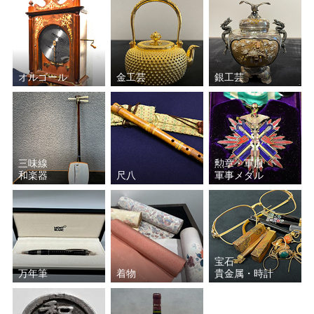
オルゴール
金工芸
銀工芸
三味線
勲章・軍服
和楽器
尺八
軍事メダル
宝石
万年筆
着物
貴金属・時計