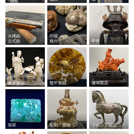
火縄銃
印籠
古式銃
根付
甲冑
象牙製品
鼈甲製品
珊瑚製品
翡翠
彫刻・置物
ブロンズ製品