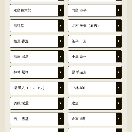
永島福太郎
内島 市平
清課堂
北村 辰夫（辰吉）
植葉 香澄
茶平 一斎
清巌 宗渭
小堀 遠州
神崎 紫峰
原 羊遊斎
楽 道入（ノンコウ）
中林 星山
奥磯 栄麓
建窯
吉川 雪堂
金重 道明