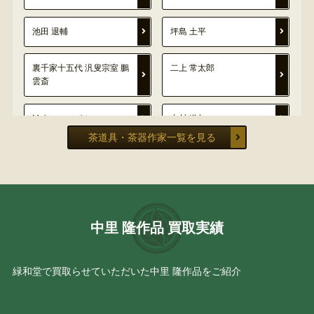
池田 退輔
坪島 土平
裏千家十五代 汎叟宗室 鵬
二上 常太郎
雲斎
Meissen マイセン
中村 道年
茶道具・茶器作家一覧を見る
林 隆一郎
木村 表斎
三浦 竹泉
池田製
中里 隆作品 買取実績
佐久間 芳丘
南口 閑粋
伊藤 南山
齊藤 雲楽
緑和堂で買取らせていただいた中里 隆作品をご紹介
裏千家十四代 碩叟宗室
鈴木 三成