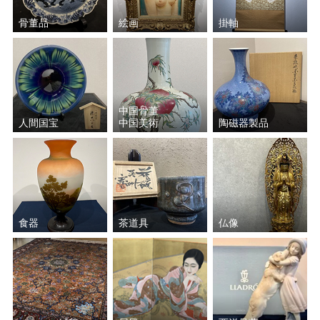
大野 昭和斎
宇野 宗甕
骨董品
絵画
掛軸
三代 山田 常山
室瀬 和美
山下 義人
奥山 峰石
中国骨董
中川 清司
中川 衛
人間国宝
中国美術
陶磁器製品
桂 盛仁
原 清
中野 孝一
増村 紀一郎
食器
茶道具
仏像
玉川 宣夫
山岸 一男
北村 昭斎
久世久宝
佐々木 象堂
前田 竹房斎