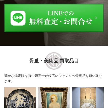
小川 長楽
亀文堂
本阿弥 光悦
田辺 竹雲斎
吉田 華正
龍文堂
木村 清五郎
小原 治五右衛門
豊場 惺也
川北 良造
骨董・美術品 買取品目
黒井 一楽
玉置 保夫
確かな鑑定眼を持つ鑑定士が幅広いジャンルの骨董品を買い取り
ます。
大谷 司朗
船木 研児
勝城 蒼鳳
大澤 光民