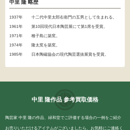
中里 隆 略歴
1937年
十二代中里太郎右衛門の五男として生まれる。
1961年
第10回現代日本陶芸展にて第1席を受賞。
1971年
種子島に築窯。
1974年
隆太窯を築窯。
1985年
日本陶磁協会の現代陶芸選抜展賞を受賞。
中里 隆作品 参考買取価格
陶芸家 中里 隆の作品、緑和堂でご評価する場合の一例をご紹介
お売りいただけるアイテムがございましたら、お気軽にご連絡く