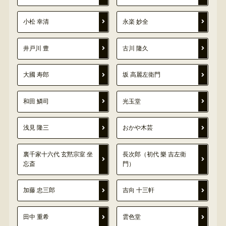
小松 幸清
永楽 妙全
井戸川 豊
古川 隆久
大國 寿郎
坂 高麗左衛門
和田 鱗司
光玉堂
浅見 隆三
おかや木芸
裏千家十六代 玄黙宗室 坐
長次郎（初代 樂 吉左衛
忘斎
門）
加藤 忠三郎
吉向 十三軒
田中 重希
雲色堂