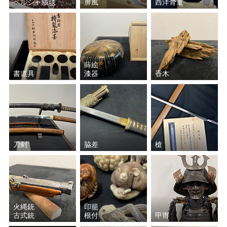
ペルシャ絨毯
屏風
西洋骨董
長野 垤志
慶入 （十一代楽 吉左衛
門）
奥村 吉兵衛
前田 昭博
蒔絵
書道具
漆器
香木
飛来 一閑
土田 友湖
大西 清右衛門
野々村 仁清
高橋道八
駒澤 利斎
刀剣
脇差
槍
館林 源右衛門
大樋 長左衛門
中里 太郎右衛門
岡部 嶺男
火縄銃
印籠
表千家十三代 無盡宗左 即
三輪 休雪
古式銃
根付
甲冑
中斎