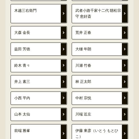
木越三右衛門
武者小路千家十二代 聴松宗
守 愈好斎
大森 金長
荒井 正春
益田 芳徳
大樋 年朗
鈴木 青々
川瀬 竹春
井上 素三
林 正太郎
小西 平内
中村 宗悦
山本 太仙
川端 近左
前端 雅峯
伊藤 東彦（いとう もとひ
こ）