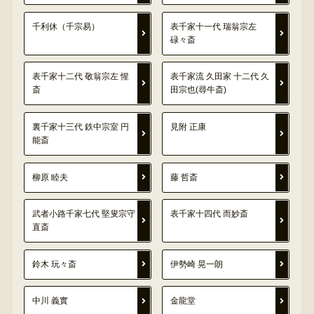
千利休（千宗易）
表千家十一代 瑞翁宗左
碌々斎
表千家十二代 敬翁宗左 惺
表千家流 久田家 十二代 久
斎
田宗也(尋牛斎)
裏千家十三代 鉄中宗室 円
見附 正康
能斎
柳原 睦夫
藤 哲斎
武者小路千家七代 堅叟宗守
表千家十四代 而妙斎
直斎
鈴木 玩々斎
伊勢崎 晃一朗
中川 義實
金龍堂