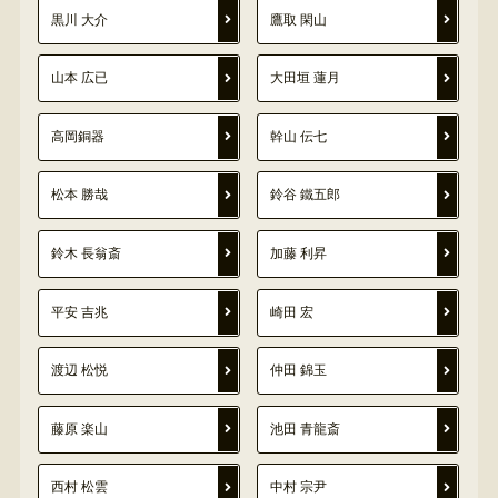
黒川 大介
鷹取 閑山
山本 広已
大田垣 蓮月
高岡銅器
幹山 伝七
松本 勝哉
鈴谷 鐵五郎
鈴木 長翁斎
加藤 利昇
平安 吉兆
崎田 宏
渡辺 松悦
仲田 錦玉
藤原 楽山
池田 青龍斎
西村 松雲
中村 宗尹