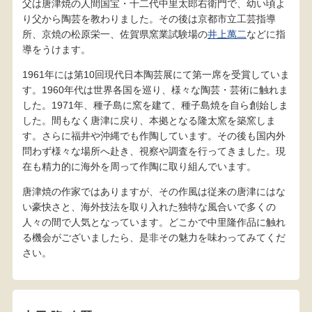
父は唐津焼の人間国宝・十二代中里太郎右衛門で、幼い頃よ
り父から陶芸を教わりました。その後は京都市立工芸指導
所、京焼の松原栄一、佐賀県窯業試験場の
井上萬二
などに指
導をうけます。
1961年には第10回現代日本陶芸展にて第一席を受賞していま
す。1960年代は世界各国を巡り、様々な陶芸・芸術に触れま
した。1971年、種子島に窯を建て、種子島焼を自ら創始しま
した。間もなく唐津に戻り、本拠となる隆太窯を築窯しま
す。さらに福井や沖縄でも作陶しています。その後も国内外
問わず様々な場所へ赴き、視察や調査を行ってきました。現
在も精力的に海外を周って作陶に取り組んでいます。
唐津焼の作家ではありますが、その作風は従来の唐津にはな
い豪快さと、海外技法を取り入れた独特な風合いで多くの
人々の間で人気となっています。どこかで中里隆作品に触れ
る機会がございましたら、是非その魅力を味わってみてくだ
さい。