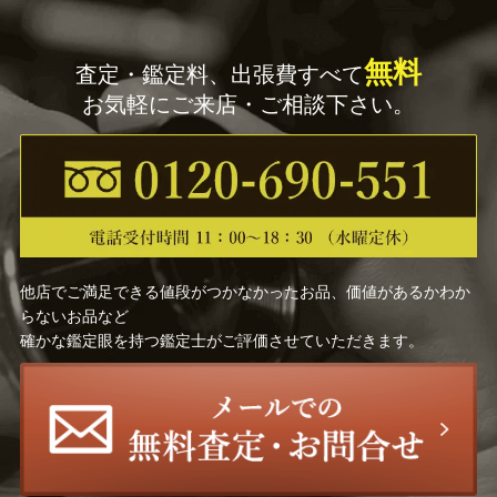
淡々斎
篠原 如雪
林 孝太郎
無料
査定・鑑定料、出張費すべて
お気軽にご来店・ご相談下さい。
小林 東吾
加藤 春岱
坂倉 新兵衛
伊勢崎 満
辻 清明
河井 武一
他店でご満足できる値段がつかなかったお品、価値があるかわか
十三代 徳翁宗守 有隣斎
利茶土 ミルグリム
らないお品など
確かな鑑定眼を持つ鑑定士がご評価させていただきます。
山下 浦斎
早川 尚古斎
金寿堂
藤村 庸軒
後藤瑞巌
宮川 香雲