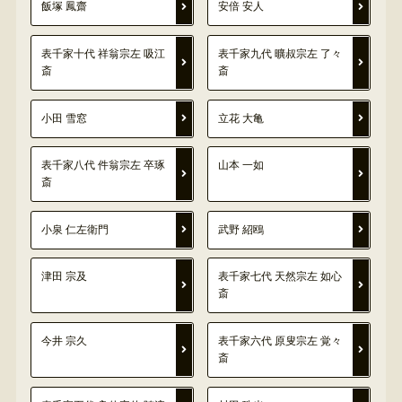
飯塚 鳳齋
安倍 安人
表千家十代 祥翁宗左 吸江
表千家九代 曠叔宗左 了々
斎
斎
小田 雪窓
立花 大亀
表千家八代 件翁宗左 卒琢
山本 一如
斎
小泉 仁左衛門
武野 紹鴎
津田 宗及
表千家七代 天然宗左 如心
斎
今井 宗久
表千家六代 原叟宗左 覚々
斎