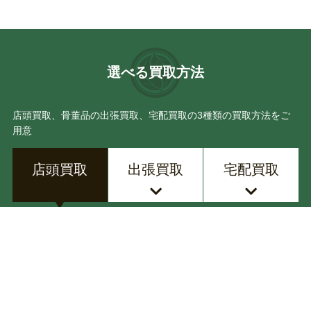
大角 幸枝
大場 松魚
松田 権六
岩田 藤七
選べる買取方法
加藤 唐九郎
磯井 如真
店頭買取、骨董品の出張買取、宅配買取の3種類の買取方法をご
用意
一后一兆
鹿島 一谷
店頭買取
出張買取
宅配買取
箕浦 竹甫
永楽 善五郎
加守田 章二
黒田 正玄
店頭にお持込みいただく店頭買取の流れ
北大路 魯山人
黒木 国昭
鈴木 藏
川瀬 表完