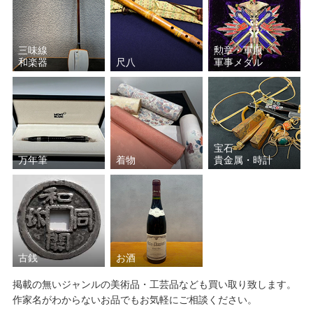
中村 宗哲
須田 賢司
小森 邦衞
藤沼 昇
三味線
勲章・軍服
和楽器
尺八
軍事メダル
太田 儔
小野 珀子
加藤 土師萌
氷見 晃堂
宝石
藤原 啓
村越 風月
万年筆
着物
貴金属・時計
宮川 香斎（真葛 香斎）
中里 重利
波多野 善蔵
山本 陶秀
古銭
お酒
前端 春斎
香取 正彦
掲載の無いジャンルの美術品・工芸品なども買い取り致します。
作家名がわからないお品でもお気軽にご相談ください。
楠部 彌弌
近藤 悠三