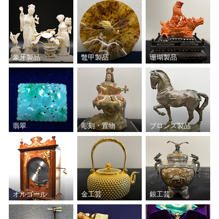
塚本 快示
須田 祥豊
真清水 蔵六
清水 六兵衛
象牙製品
鼈甲製品
珊瑚製品
鈴木 盛久
肥沼 美智雄
三ツ井 為吉
中川 浄益
原田 拾六
中村 翠嵐
翡翠
彫刻・置物
ブロンズ製品
バーナード・リーチ
金谷 浄雲
菊池 政光
加藤 重高
オルゴール
金工芸
銀工芸
三浦 竹軒
楽 吉左衛門