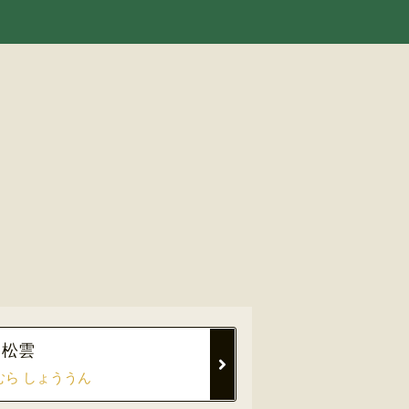
 松雲
むら しょううん