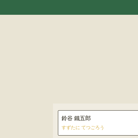
鈴谷 鐵五郎
すずたに てつごろう