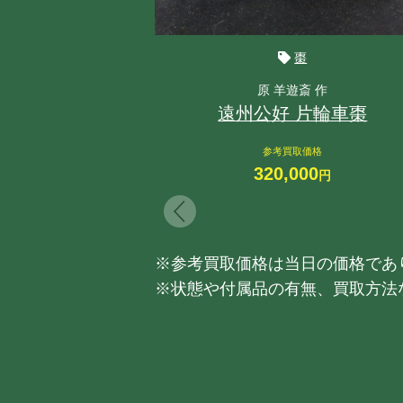
棗
原 羊遊斎 作
遠州公好 片輪車棗
参考買取価格
320,000
円
※参考買取価格は当日の価格であ
※状態や付属品の有無、買取方法