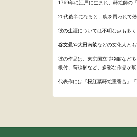
1769年に江戸に生まれ、蒔絵師の
20代後半になると、腕を買われて
彼の生涯については不明な点も多く、
谷文晁
や
大田南畝
などの文化人とも
彼の作品は、東京国立博物館など多
根付、蒔絵櫛など、多彩な作品が展
代表作には『桜紅葉蒔絵重香合』『