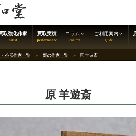
買取強化作家
買取実績
コラム
ご利用案内
具・茶器作家一覧
棗の作家一覧
原 羊遊斎
原 羊遊斎