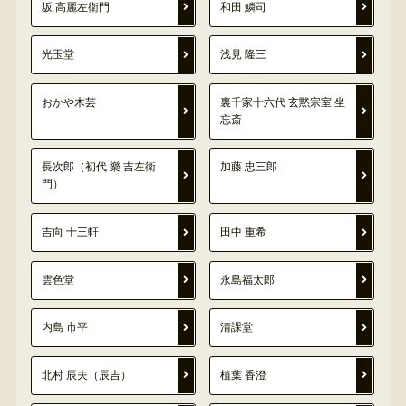
坂 高麗左衛門
和田 鱗司
光玉堂
浅見 隆三
おかや木芸
裏千家十六代 玄黙宗室 坐
忘斎
長次郎（初代 樂 吉左衛
加藤 忠三郎
門）
吉向 十三軒
田中 重希
雲色堂
永島福太郎
内島 市平
清課堂
北村 辰夫（辰吉）
植葉 香澄