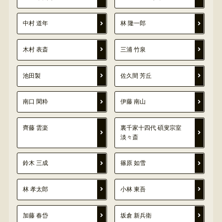
中村 道年
林 隆一郎
木村 表斎
三浦 竹泉
池田製
佐久間 芳丘
南口 閑粋
伊藤 南山
齊藤 雲楽
裏千家十四代 碩叟宗室
淡々斎
鈴木 三成
篠原 如雪
林 孝太郎
小林 東吾
加藤 春岱
坂倉 新兵衛