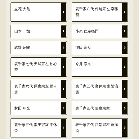
立花 大亀
表千家八代 件翁宗左 卒琢
斎
山本 一如
小泉 仁左衛門
武野 紹鴎
津田 宗及
表千家七代 天然宗左 如心
今井 宗久
斎
表千家六代 原叟宗左 覚々
表千家五代 良休宗佐 随流
斎
斎
村田 珠光
裏千家四代 仙叟宗室
裏千家五代 常叟宗室 不休
表千家四代 江岑宗左 蓬源
斎
斎