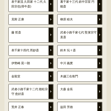
表千家流 久田家 十二代 久
裏千家十三代 鉄中宗室 円
田宗也(尋牛斎)
能斎
見附 正康
柳原 睦夫
藤 哲斎
武者小路千家七代 堅叟宗守
直斎
表千家十四代 而妙斎
鈴木 玩々斎
伊勢崎 晃一朗
中川 義實
金龍堂
木越三右衛門
武者小路千家十二代 聴松宗
大森 金長
守 愈好斎
荒井 正春
益田 芳徳