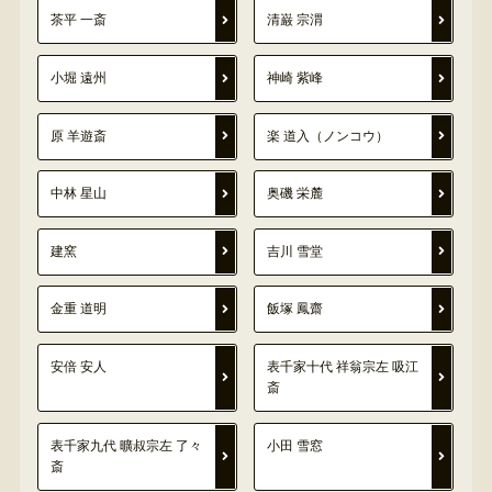
茶平 一斎
清巌 宗渭
小堀 遠州
神崎 紫峰
原 羊遊斎
楽 道入（ノンコウ）
中林 星山
奥磯 栄麓
建窯
吉川 雪堂
金重 道明
飯塚 鳳齋
安倍 安人
表千家十代 祥翁宗左 吸江
斎
表千家九代 曠叔宗左 了々
小田 雪窓
斎