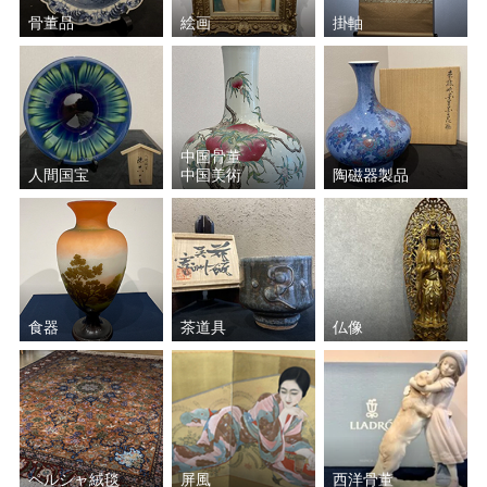
骨董品
絵画
掛軸
肥沼 美智雄
三ツ井 為吉
中川 浄益
原田 拾六
中村 翠嵐
バーナード・リーチ
中国骨董
人間国宝
中国美術
陶磁器製品
金谷 浄雲
菊池 政光
加藤 重高
三浦 竹軒
楽 吉左衛門
中村 宗哲
食器
茶道具
仏像
須田 賢司
小森 邦衞
藤沼 昇
太田 儔
ペルシャ絨毯
屏風
西洋骨董
小野 珀子
加藤 土師萌