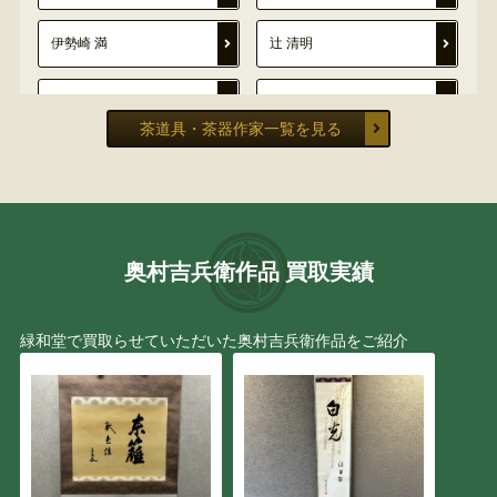
伊勢崎 満
辻 清明
河井 武一
十三代 徳翁宗守 有隣斎
茶道具・茶器作家一覧を見る
利茶土 ミルグリム
山下 浦斎
早川 尚古斎
金寿堂
奥村吉兵衛作品 買取実績
藤村 庸軒
後藤瑞巌
宮川 香雲
小川 長楽
緑和堂で買取らせていただいた奥村吉兵衛作品をご紹介
亀文堂
本阿弥 光悦
田辺 竹雲斎
吉田 華正