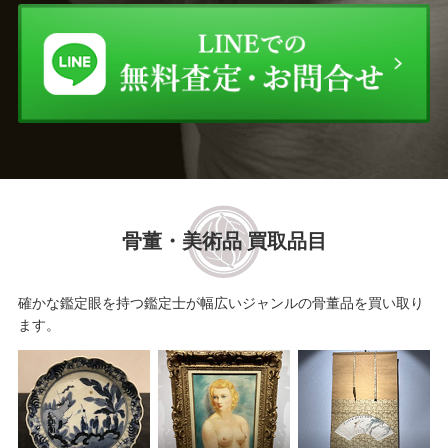
土田 友湖
大西 清右衛門
野々村 仁清
高橋道八
駒澤 利斎
館林 源右衛門
大樋 長左衛門
中里 太郎右衛門
骨董・美術品 買取品目
岡部 嶺男
表千家十三代 無盡宗左 即
中斎
確かな鑑定眼を持つ鑑定士が幅広いジャンルの骨董品を買い取り
三輪 休雪
塚本 快示
ます。
須田 祥豊
真清水 蔵六
清水 六兵衛
鈴木 盛久