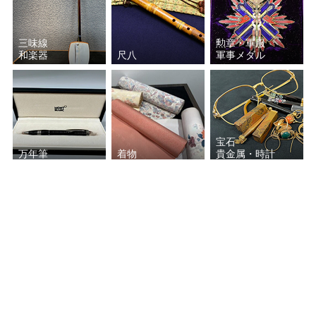
長岡 空郷
秦 蔵六
三味線
勲章・軍服
和楽器
尺八
軍事メダル
四代 赤沢露石
角 偉三郎
河井 寛次郎
小山 冨士夫
宝石
藤本 能道
角谷 一圭
万年筆
着物
貴金属・時計
平田 重光
辻村 史朗
三浦 小平二
林 恭助
古銭
お酒
西中 千人
五代 伊藤 赤水
掲載の無いジャンルの美術品・工芸品なども買い取り致します。
千 宗旦
中里 隆
作家名がわからないお品でもお気軽にご相談ください。