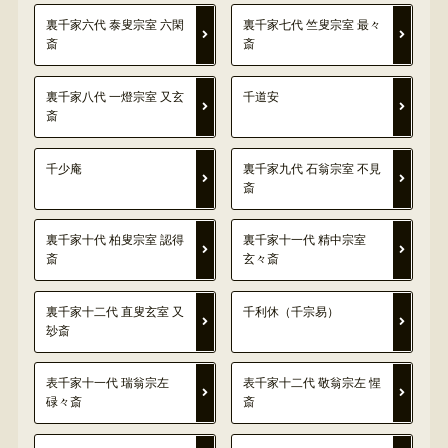
裏千家六代 泰叟宗室 六閑
裏千家七代 竺叟宗室 最々
斎
斎
裏千家八代 一燈宗室 又玄
千道安
斎
千少庵
裏千家九代 石翁宗室 不見
斎
裏千家十代 柏叟宗室 認得
裏千家十一代 精中宗室
斎
玄々斎
裏千家十二代 直叟玄室 又
千利休（千宗易）
玅斎
表千家十一代 瑞翁宗左
表千家十二代 敬翁宗左 惺
碌々斎
斎