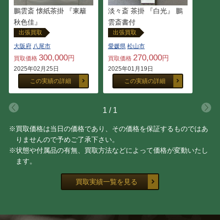
龍文堂
木村 清五郎
鵬雲斎 懐紙茶掛 『東籬
淡々斎 茶掛 『白光』 鵬
秋色佳』
雲斎書付
小原 治五右衛門
豊場 惺也
出張買取
出張買取
大阪府
八尾市
愛媛県
松山市
300,000
270,000
川北 良造
黒井 一楽
円
円
買取価格
買取価格
2025年02月25日
2025年01月19日
この実績の詳細
この実績の詳細
玉置 保夫
大谷 司朗
船木 研児
勝城 蒼鳳
1
/
1
※買取価格は当日の価格であり、その価格を保証するものではあ
大澤 光民
大野 昭和斎
りませんので予めご了承下さい。
※状態や付属品の有無、買取方法などによって価格が変動いたし
ます。
宇野 宗甕
三代 山田 常山
買取実績一覧を見る
室瀬 和美
山下 義人
奥山 峰石
中川 清司