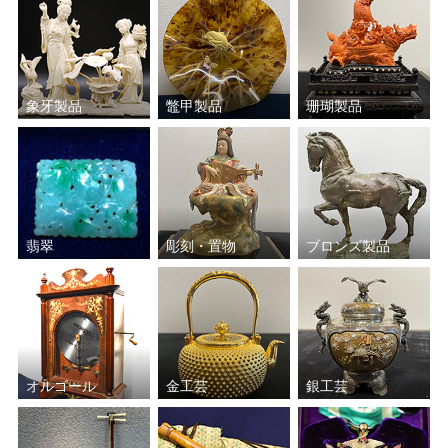
磯井 如真
一后一兆
鹿島 一谷
箕浦 竹甫
象牙製品
鼈甲製品
珊瑚製品
永楽 善五郎
加守田 章二
黒田 正玄
北大路 魯山人
黒木 国昭
鈴木 藏
翡翠
彫刻・置物
ブロンズ製品
川瀬 表完
沈壽官
谷本 光生
若尾 利貞
オルゴール
金工芸
銀工芸
清瀬 一光
川喜田 半泥子
高橋 敬典
萩井 好斎