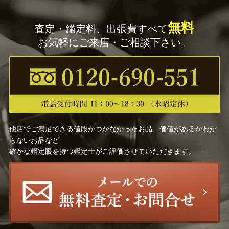
中川 衛
桂 盛仁
無料
査定・鑑定料、出張費すべて
お気軽にご来店・ご相談下さい。
原 清
中野 孝一
増村 紀一郎
玉川 宣夫
山岸 一男
北村 昭斎
久世久宝
佐々木 象堂
他店でご満足できる値段がつかなかったお品、価値があるかわか
らないお品など
確かな鑑定眼を持つ鑑定士がご評価させていただきます。
前田 竹房斎
長野 垤志
慶入 （十一代楽 吉左衛
奥村 吉兵衛
門）
前田 昭博
飛来 一閑