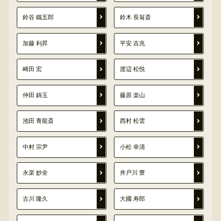
鈴谷 鐵五郎
鈴木 長翁斎
加藤 利昇
平安 吉兆
崎田 宏
渡辺 松悦
仲田 錦玉
藤原 楽山
池田 青龍斎
西村 松雲
中村 宗尹
小松 幸清
永楽 妙全
井戸川 豊
古川 隆久
大國 寿郎