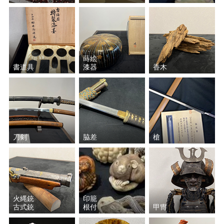
氷見 晃堂
藤原 啓
村越 風月
宮川 香斎（真葛 香斎）
蒔絵
書道具
漆器
香木
中里 重利
波多野 善蔵
山本 陶秀
前端 春斎
香取 正彦
楠部 彌弌
刀剣
脇差
槍
近藤 悠三
大角 幸枝
大場 松魚
松田 権六
火縄銃
印籠
古式銃
根付
甲冑
岩田 藤七
加藤 唐九郎