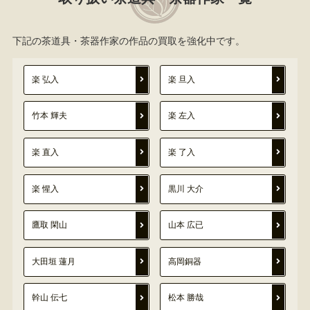
下記の茶道具・茶器作家の作品の買取を強化中です。
楽 弘入
楽 旦入
竹本 輝夫
楽 左入
楽 直入
楽 了入
楽 惺入
黒川 大介
鷹取 閑山
山本 広已
大田垣 蓮月
高岡銅器
幹山 伝七
松本 勝哉