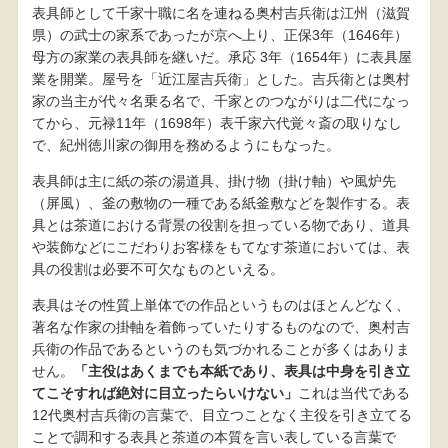
表具師として千家十職に名を連ねる奥村吉兵衛は江州（滋賀
県）の武士の家系であったが京へ上り、正保3年（1646年）
母方の家業の表具師を継いだ。承応 3年（1654年）に表具屋
業を開業。屋号を「近江屋吉兵衛」とした。吉兵衛とは奥村
家の当主が代々名乗る名で、千家とのつながりは二代になっ
てから、元禄11年（1698年）表千家六代覚々斎の取りなし
で、紀州徳川家の御用を務めるようにもなった。
表具師は主に紙の茶の湯道具、掛け物（掛け軸）や風炉先
（屏風）、釜の敷物の一種である紙釜敷などを製作する。表
具とは茶道における背景の役割を担っている物であり、道具
や装飾などにこだわりお客様をもてなす茶道においては、表
具の役割は必要不可欠なものといえる。
表具はその性質上単体での作品というものはほとんどなく、
著名な作家の掛軸を着飾っていたりするものなので、奥村吉
兵衛の作品であるというのも気づかれることが多くはありま
せん。
「主役はあくまでも本紙であり、表具は中身を引き立
てこそすれば絶対に目立ったらいけない」
これは当代である
12代奥村吉兵衛の言葉で、目立つことなく主役を引き立てる
ことで調和する表具と茶道の本質を言い表している言葉で