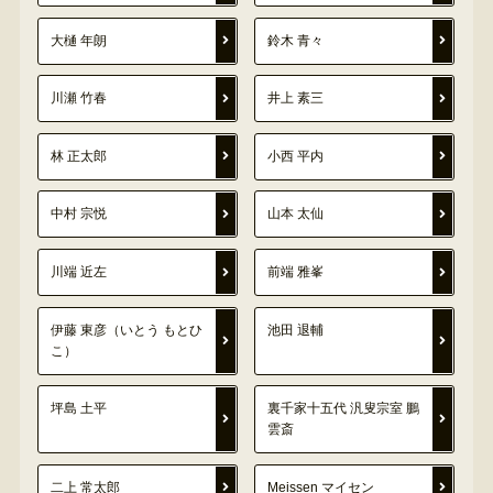
大樋 年朗
鈴木 青々
川瀬 竹春
井上 素三
林 正太郎
小西 平内
中村 宗悦
山本 太仙
川端 近左
前端 雅峯
伊藤 東彦（いとう もとひ
池田 退輔
こ）
坪島 土平
裏千家十五代 汎叟宗室 鵬
雲斎
二上 常太郎
Meissen マイセン