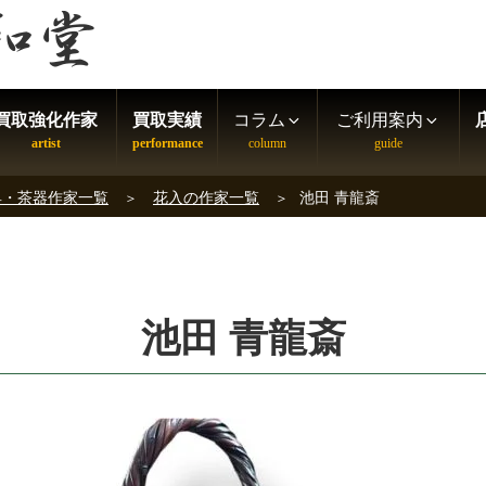
買取強化作家
買取実績
コラム
ご利用案内
具・茶器作家一覧
花入の作家一覧
池田 青龍斎
池田 青龍斎