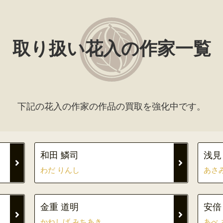
取り扱い花入の作家一覧
下記の花入の作家の作品の買取を強化中です。
和田 鱗司
浅見
わだ りんし
あさ
金重 道明
安倍
かねしげ みちあき
あべ