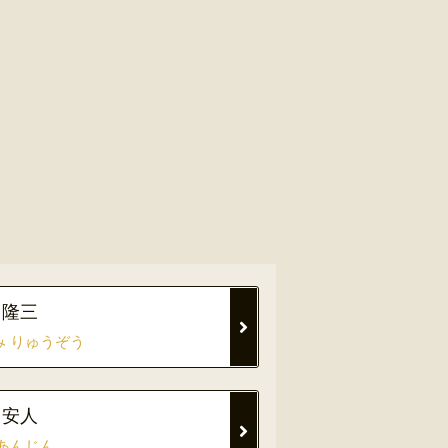
 隆三
み りゅうぞう
 安人
 あんじん