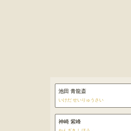
池田 青龍斎
いけだ せいりゅうさい
神崎 紫峰
かんざき しほう