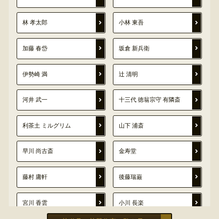
林 孝太郎
小林 東吾
加藤 春岱
坂倉 新兵衛
伊勢崎 満
辻 清明
河井 武一
十三代 徳翁宗守 有隣斎
利茶土 ミルグリム
山下 浦斎
早川 尚古斎
金寿堂
藤村 庸軒
後藤瑞巌
宮川 香雲
小川 長楽