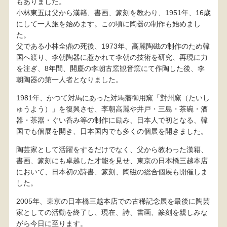
もありました。
小林東五は父から漢籍、書画、篆刻を教わり、1951年、16歳
にして一人旅を始めます。この頃に陶器の制作も始めまし
た。
父である小林全鼑の死後、1973年、高麗陶磁の制作のため韓
国へ渡り、李朝陶器に惹かれて李朝の技術を研究、再現に力
を注ぎ、8年間、開慶の李朝古窯観音窯にて作陶した後、李
朝陶器の第一人者となりました。
1981年、かつて対馬にあった対馬藩御用窯「對州窯（たいし
ゅうよう）」を復興させ、李朝高麗や井戸・三島・茶碗・酒
器・茶器・ぐい呑み等の制作に励み、日本人で初となる、韓
国でも個展を開き、日本国内でも多くの個展を開きました。
陶芸家として活躍をするだけでなく、父から教わった漢籍、
書画、篆刻にも卓越した才能を見せ、東京の日本橋三越本店
において、日本初の詩書、篆刻、陶磁の総合個展も開催しま
した。
2005年、東京の日本橋三越本店での古稀記念展を最後に陶芸
家としての活動を終了し、現在、詩、書画、篆刻を親しみな
がら今日に至ります。