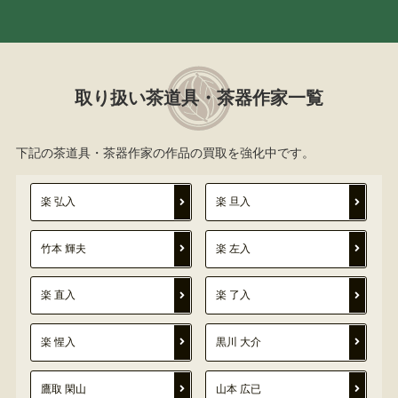
取り扱い茶道具・茶器作家一覧
下記の茶道具・茶器作家の作品の買取を強化中です。
楽 弘入
楽 旦入
竹本 輝夫
楽 左入
楽 直入
楽 了入
楽 惺入
黒川 大介
鷹取 閑山
山本 広已