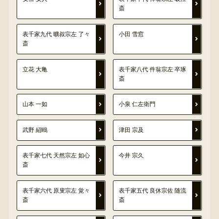
斎
表千家九代 曠叔宗左 了々
小田 雪窓
斎
立花 大亀
表千家八代 件翁宗左 卒琢
斎
山本 一如
小泉 仁左衛門
武野 紹鴎
津田 宗及
表千家七代 天然宗左 如心
今井 宗久
斎
表千家六代 原叟宗左 覚々
表千家五代 良休宗佐 随流
斎
斎