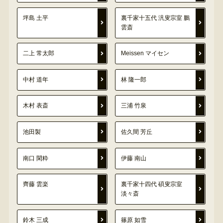
坪島 土平
裏千家十五代 汎叟宗室 鵬
雲斎
二上 常太郎
Meissen マイセン
中村 道年
林 隆一郎
木村 表斎
三浦 竹泉
池田製
佐久間 芳丘
南口 閑粋
伊藤 南山
齊藤 雲楽
裏千家十四代 碩叟宗室
淡々斎
鈴木 三成
篠原 如雪