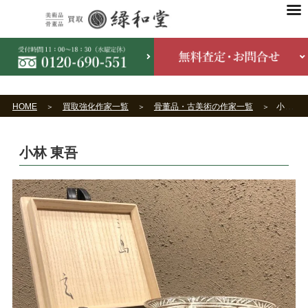
HOME
買取強化作家一覧
骨董品・古美術の作家一覧
小林 東吾
小林 東吾