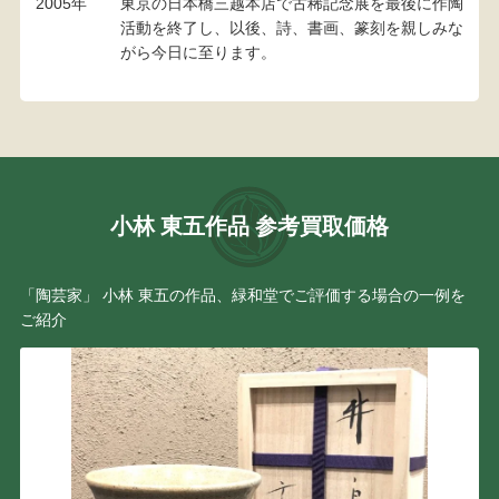
2005年
東京の日本橋三越本店で古稀記念展を最後に作陶
活動を終了し、以後、詩、書画、篆刻を親しみな
がら今日に至ります。
小林 東五作品 参考買取価格
「陶芸家」 小林 東五の作品、緑和堂でご評価する場合の一例を
ご紹介