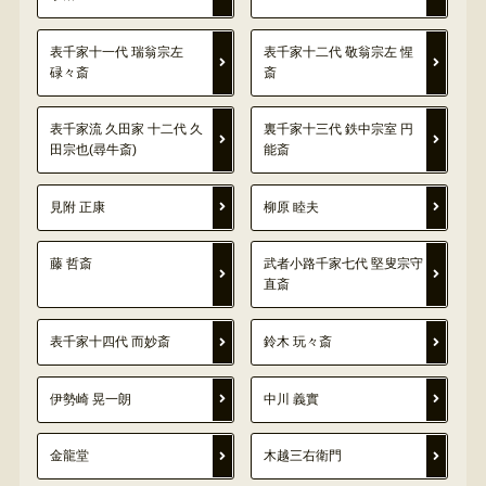
表千家十一代 瑞翁宗左
表千家十二代 敬翁宗左 惺
碌々斎
斎
表千家流 久田家 十二代 久
裏千家十三代 鉄中宗室 円
田宗也(尋牛斎)
能斎
見附 正康
柳原 睦夫
藤 哲斎
武者小路千家七代 堅叟宗守
直斎
表千家十四代 而妙斎
鈴木 玩々斎
伊勢崎 晃一朗
中川 義實
金龍堂
木越三右衛門