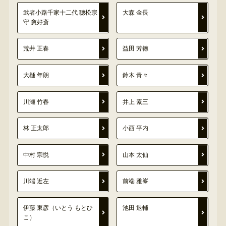
武者小路千家十二代 聴松宗
大森 金長
守 愈好斎
荒井 正春
益田 芳徳
大樋 年朗
鈴木 青々
川瀬 竹春
井上 素三
林 正太郎
小西 平内
中村 宗悦
山本 太仙
川端 近左
前端 雅峯
伊藤 東彦（いとう もとひ
池田 退輔
こ）