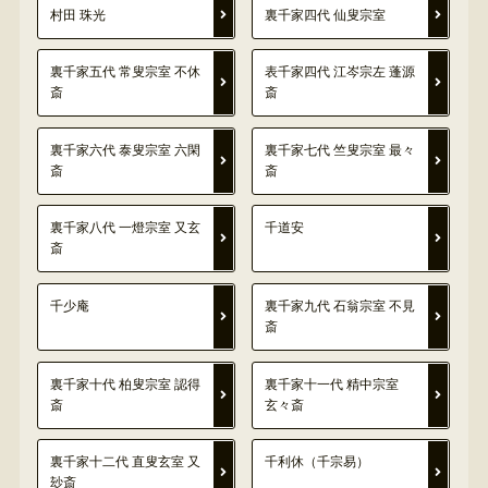
村田 珠光
裏千家四代 仙叟宗室
裏千家五代 常叟宗室 不休
表千家四代 江岑宗左 蓬源
斎
斎
裏千家六代 泰叟宗室 六閑
裏千家七代 竺叟宗室 最々
斎
斎
裏千家八代 一燈宗室 又玄
千道安
斎
千少庵
裏千家九代 石翁宗室 不見
斎
裏千家十代 柏叟宗室 認得
裏千家十一代 精中宗室
斎
玄々斎
裏千家十二代 直叟玄室 又
千利休（千宗易）
玅斎