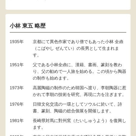
小林 東五 略歴
1935年
京都にて異色作家であり僧でもあった小林 全鼑
（こばやし ぜんてい）の長男として生まれま
す。
1951年
父である小林全鼑に、漢籍、書画、篆刻を教わ
り、父の勧めで一人旅を始める。この頃から陶器
の制作も始めます。
1973年
高麗陶磁の制作のため韓国へ渡り、李朝陶器に惹
かれて李朝の技術を研究、再現に力を注ぎます。
1976年
日韓文化交流の一環としてソウルに於いて、詩
書、篆刻、陶磁の総合個展を開催します。
1981年
長崎県対馬に對州窯（たいしゅうよう）を復興し
ます。