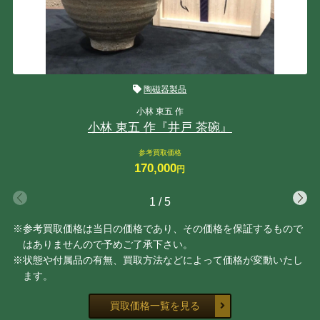
陶磁器製品
小林 東五 作
小林 東五 作『井戸 茶碗』
参考買取価格
170,000
円
1
/
5
※参考買取価格は当日の価格であり、その価格を保証するもので
はありませんので予めご了承下さい。
※状態や付属品の有無、買取方法などによって価格が変動いたし
ます。
買取価格一覧を見る