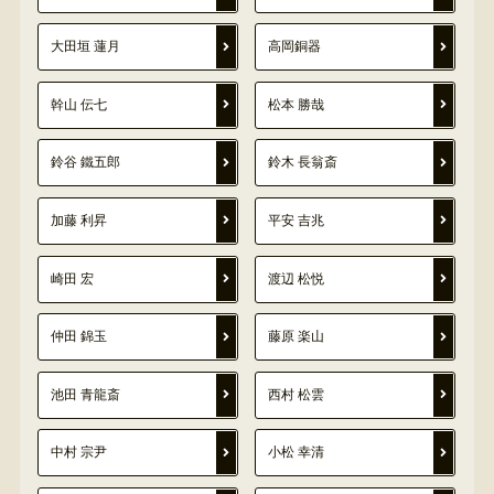
大田垣 蓮月
高岡銅器
幹山 伝七
松本 勝哉
鈴谷 鐵五郎
鈴木 長翁斎
加藤 利昇
平安 吉兆
崎田 宏
渡辺 松悦
仲田 錦玉
藤原 楽山
池田 青龍斎
西村 松雲
中村 宗尹
小松 幸清