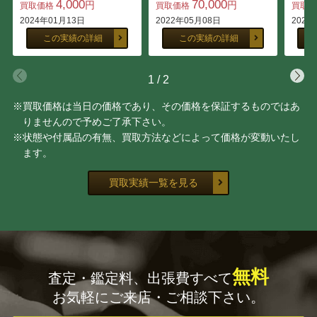
4,000
70,000
円
円
買取価格
買取価格
買取
2024年01月13日
2022年05月08日
2022
室瀬 和美
山下 義人
この実績の詳細
この実績の詳細
奥山 峰石
中川 清司
1
/
2
※買取価格は当日の価格であり、その価格を保証するものではあ
中川 衛
桂 盛仁
りませんので予めご了承下さい。
※状態や付属品の有無、買取方法などによって価格が変動いたし
原 清
中野 孝一
ます。
増村 紀一郎
玉川 宣夫
買取実績一覧を見る
山岸 一男
北村 昭斎
久世久宝
佐々木 象堂
無料
査定・鑑定料、出張費すべて
前田 竹房斎
長野 垤志
お気軽にご来店・ご相談下さい。