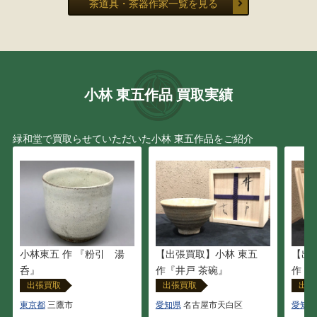
茶道具・茶器作家一覧を見る
亀文堂
本阿弥 光悦
田辺 竹雲斎
吉田 華正
龍文堂
木村 清五郎
小林 東五作品 買取実績
小原 治五右衛門
豊場 惺也
緑和堂で買取らせていただいた小林 東五作品をご紹介
川北 良造
黒井 一楽
玉置 保夫
大谷 司朗
船木 研児
勝城 蒼鳳
小林東五 作 『粉引 湯
【出張買取】小林 東五
【出
呑』
作『井戸 茶碗』
作『三
大澤 光民
大野 昭和斎
出張買取
出張買取
出張
東京都
三鷹市
愛知県
名古屋市天白区
愛知県
宇野 宗甕
三代 山田 常山