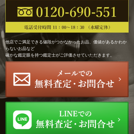
慶入 （十一代楽 吉左衛
奥村 吉兵衛
門）
前田 昭博
飛来 一閑
他店でご満足できる値段がつかなかったお品、価値があるかわか
土田 友湖
大西 清右衛門
らないお品など
確かな鑑定眼を持つ鑑定士がご評価させていただきます。
野々村 仁清
高橋道八
駒澤 利斎
館林 源右衛門
大樋 長左衛門
中里 太郎右衛門
岡部 嶺男
表千家十三代 無盡宗左 即
中斎
三輪 休雪
塚本 快示