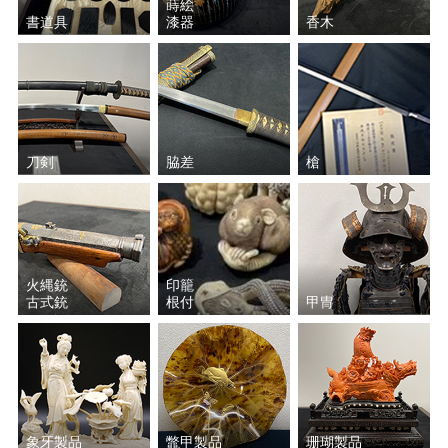
蒔絵
書道具
漆器
香木
大場 松魚
松田 権六
岩田 藤七
加藤 唐九郎
磯井 如真
一后一兆
刀剣
脇差
槍
鹿島 一谷
箕浦 竹甫
永楽 善五郎
加守田 章二
火縄銃
印籠
黒田 正玄
北大路 魯山人
古式銃
根付
甲冑
黒木 国昭
鈴木 藏
川瀬 表完
沈壽官
象牙製品
鼈甲製品
珊瑚製品
谷本 光生
若尾 利貞