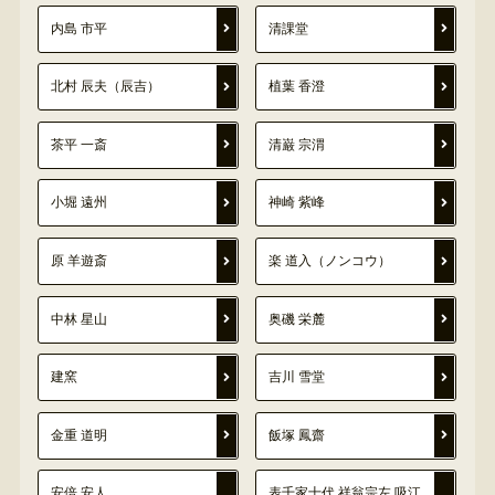
内島 市平
清課堂
北村 辰夫（辰吉）
植葉 香澄
茶平 一斎
清巌 宗渭
小堀 遠州
神崎 紫峰
原 羊遊斎
楽 道入（ノンコウ）
中林 星山
奥磯 栄麓
建窯
吉川 雪堂
金重 道明
飯塚 鳳齋
安倍 安人
表千家十代 祥翁宗左 吸江