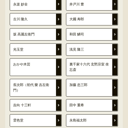
永楽 妙全
井戸川 豊
古川 隆久
大國 寿郎
坂 高麗左衛門
和田 鱗司
光玉堂
浅見 隆三
おかや木芸
裏千家十六代 玄黙宗室 坐
忘斎
長次郎（初代 樂 吉左衛
加藤 忠三郎
門）
吉向 十三軒
田中 重希
雲色堂
永島福太郎