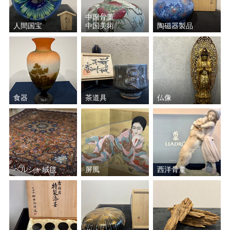
須田 賢司
小森 邦衞
中国骨董
人間国宝
中国美術
陶磁器製品
藤沼 昇
太田 儔
小野 珀子
加藤 土師萌
氷見 晃堂
藤原 啓
食器
茶道具
仏像
村越 風月
宮川 香斎（真葛 香斎）
中里 重利
波多野 善蔵
山本 陶秀
前端 春斎
ペルシャ絨毯
屏風
西洋骨董
香取 正彦
楠部 彌弌
近藤 悠三
大角 幸枝