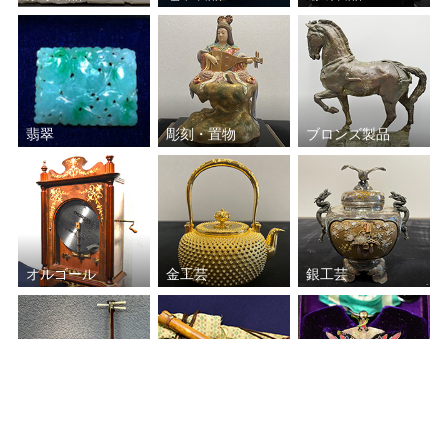
清瀬 一光
川喜田 半泥子
高橋 敬典
萩井 好斎
翡翠
彫刻・置物
ブロンズ製品
長岡 空郷
秦 蔵六
四代 赤沢露石
角 偉三郎
河井 寛次郎
小山 冨士夫
オルゴール
金工芸
銀工芸
藤本 能道
角谷 一圭
平田 重光
辻村 史朗
三味線
勲章・軍服
和楽器
尺八
軍事メダル
三浦 小平二
林 恭助