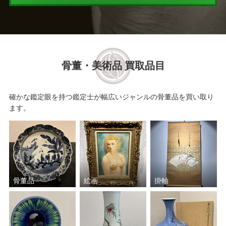
須田 祥豊
真清水 蔵六
清水 六兵衛
鈴木 盛久
骨董・美術品 買取品目
肥沼 美智雄
三ツ井 為吉
中川 浄益
原田 拾六
確かな鑑定眼を持つ鑑定士が幅広いジャンルの骨董品を買い取り
ます。
中村 翠嵐
バーナード・リーチ
金谷 浄雲
菊池 政光
加藤 重高
三浦 竹軒
骨董品
絵画
掛軸
楽 吉左衛門
中村 宗哲