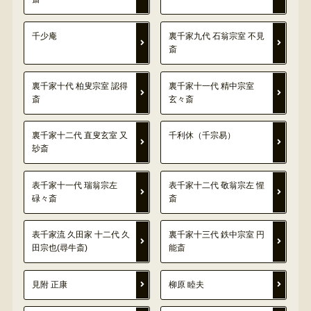
千少庵
裏千家九代 石翁宗室 不見
斎
裏千家十代 柏叟宗室 認得
裏千家十一代 精中宗室
斎
玄々斎
裏千家十二代 直叟玄室 又
千利休（千宗易）
玅斎
表千家十一代 瑞翁宗左
表千家十二代 敬翁宗左 惺
碌々斎
斎
表千家流 久田家 十二代 久
裏千家十三代 鉄中宗室 円
田宗也(尋牛斎)
能斎
見附 正康
柳原 睦夫