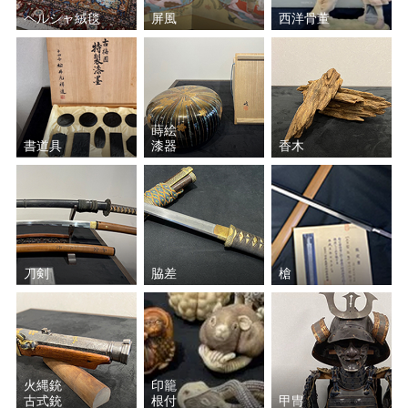
ペルシャ絨毯
屏風
西洋骨董
中里 重利
波多野 善蔵
山本 陶秀
前端 春斎
香取 正彦
楠部 彌弌
蒔絵
書道具
漆器
香木
近藤 悠三
大角 幸枝
大場 松魚
松田 権六
岩田 藤七
加藤 唐九郎
刀剣
脇差
槍
磯井 如真
一后一兆
鹿島 一谷
箕浦 竹甫
火縄銃
印籠
古式銃
根付
甲冑