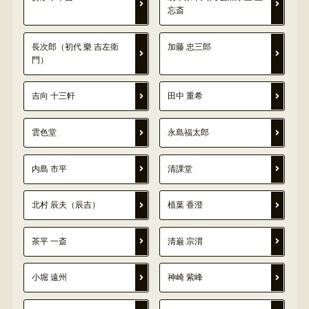
忘斎
長次郎（初代 樂 吉左衛
加藤 忠三郎
門）
吉向 十三軒
田中 重希
雲色堂
永島福太郎
内島 市平
清課堂
北村 辰夫（辰吉）
植葉 香澄
茶平 一斎
清巌 宗渭
小堀 遠州
神崎 紫峰