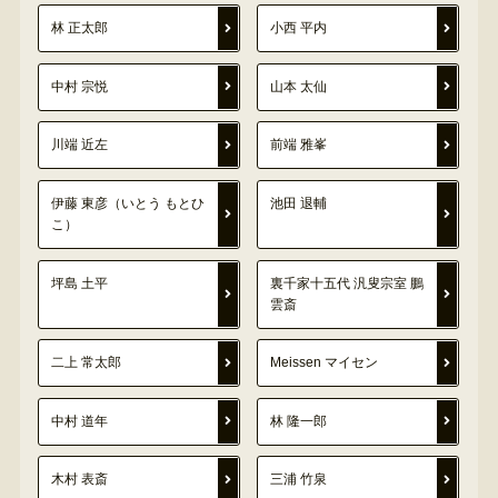
林 正太郎
小西 平内
中村 宗悦
山本 太仙
川端 近左
前端 雅峯
伊藤 東彦（いとう もとひ
池田 退輔
こ）
坪島 土平
裏千家十五代 汎叟宗室 鵬
雲斎
二上 常太郎
Meissen マイセン
中村 道年
林 隆一郎
木村 表斎
三浦 竹泉