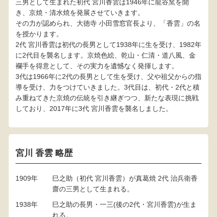
三男として生まれた初代 宮川香雲は1946年に龍谷窯を開
き、京焼・清水焼を発展させていきます。
その力が認められ、大徳寺 小田雪窓官長より、「香雲」の名
を授かります。
2代 宮川香雲は初代の長男として1938年に生を受け、1982年
に2代目を襲名します。京焼色絵、乾山・仁清・道八風、金
襴手を得意として、その実力を遺憾なく発揮します。
3代は1966年に2代の長男として生を受け、父や祖父からの指
導を受け、力をつけていきました。3代目は、初代・2代と積
み重ねてきた京焼の伝統を引き継ぎつつ、新たな表現に挑戦
しており、2017年に3代 宮川香雲を襲名しました。
宮川 香雲 略歴
1909年
巳之助（初代 宮川香雲）が真葛焼 2代 治兵衛香
齋の三男として生まれる。
1938年
巳之助の長男・一三(後の2代・宮川香雲)が生ま
れる。