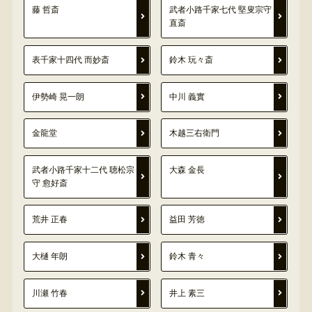
藤 哲斎
武者小路千家七代 堅叟宗守
直斎
表千家十四代 而妙斎
鈴木 玩々斎
伊勢崎 晃一朗
中川 義實
金龍堂
木越三右衛門
武者小路千家十二代 聴松宗
大森 金長
守 愈好斎
荒井 正春
益田 芳徳
大樋 年朗
鈴木 青々
川瀬 竹春
井上 素三