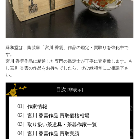
緑和堂は、陶芸家「宮川 香雲」作品の鑑定・買取りを強化中で
す。
宮川 香雲作品に精通した専門の鑑定士が丁寧に査定致します。も
し宮川 香雲の作品をお持ちでしたら、ぜひ緑和堂にご相談下さ
い。
目次
[
非表示
]
作家情報
宮川 香雲作品 買取価格相場
取り扱い茶道具・茶器作家一覧
宮川 香雲作品 買取実績