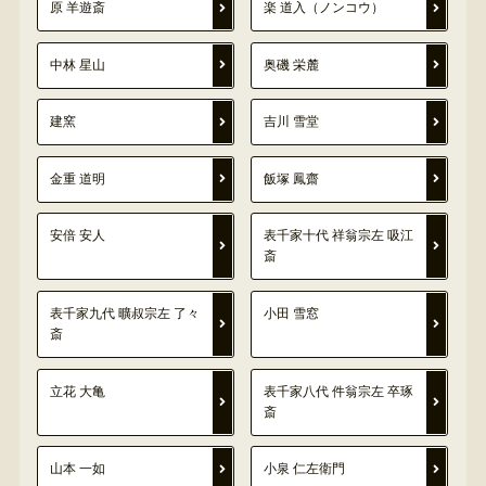
原 羊遊斎
楽 道入（ノンコウ）
中林 星山
奥磯 栄麓
建窯
吉川 雪堂
金重 道明
飯塚 鳳齋
安倍 安人
表千家十代 祥翁宗左 吸江
斎
表千家九代 曠叔宗左 了々
小田 雪窓
斎
立花 大亀
表千家八代 件翁宗左 卒琢
斎
山本 一如
小泉 仁左衛門