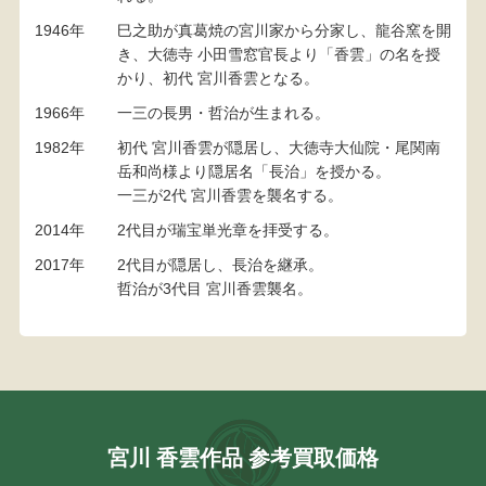
1946年
巳之助が真葛焼の宮川家から分家し、龍谷窯を開
き、大徳寺 小田雪窓官長より「香雲」の名を授
かり、初代 宮川香雲となる。
1966年
一三の長男・哲治が生まれる。
1982年
初代 宮川香雲が隠居し、大徳寺大仙院・尾関南
岳和尚様より隠居名「長治」を授かる。
一三が2代 宮川香雲を襲名する。
2014年
2代目が瑞宝単光章を拝受する。
2017年
2代目が隠居し、長治を継承。
哲治が3代目 宮川香雲襲名。
宮川 香雲作品 参考買取価格