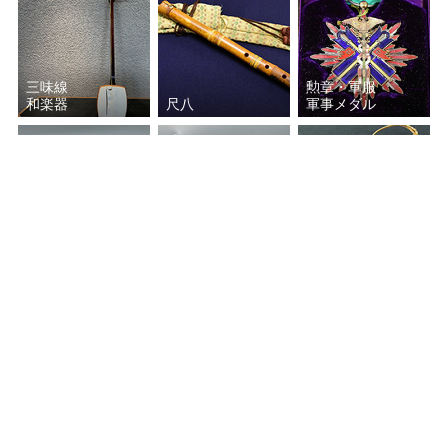
河井 寛次郎
小山 冨士夫
藤本 能道
角谷 一圭
三味線
勲章・軍服
和楽器
尺八
軍事メダル
平田 重光
辻村 史朗
三浦 小平二
林 恭助
宝石
万年筆
西中 千人
着物
五代 伊藤 赤水
貴金属・時計
千 宗旦
中里 隆
鯉江 良二
杉本 貞光
古銭
お酒
神坂 雪佳
細川 護煕
掲載の無いジャンルの美術品・工芸品なども買い取り致します。
作家名がわからないお品でもお気軽にご相談ください。