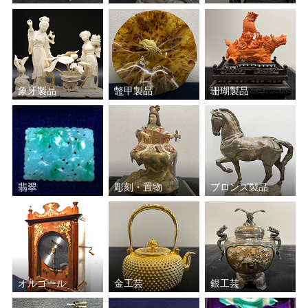
永楽 善五郎
加守田 章二
黒田 正玄
北大路 魯山人
黒木 国昭
鈴木 藏
象牙製品
鼈甲製品
珊瑚製品
川瀬 表完
沈壽官
谷本 光生
若尾 利貞
清瀬 一光
川喜田 半泥子
翡翠
彫刻・置物
ブロンズ製品
高橋 敬典
萩井 好斎
長岡 空郷
秦 蔵六
オルゴール
金工芸
銀工芸
四代 赤沢露石
角 偉三郎