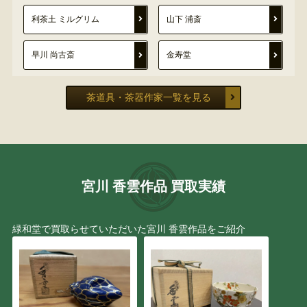
利茶土 ミルグリム
山下 浦斎
早川 尚古斎
金寿堂
藤村 庸軒
後藤瑞巌
茶道具・茶器作家一覧を見る
宮川 香雲
小川 長楽
亀文堂
本阿弥 光悦
宮川 香雲作品 買取実績
田辺 竹雲斎
吉田 華正
緑和堂で買取らせていただいた宮川 香雲作品をご紹介
龍文堂
木村 清五郎
小原 治五右衛門
豊場 惺也