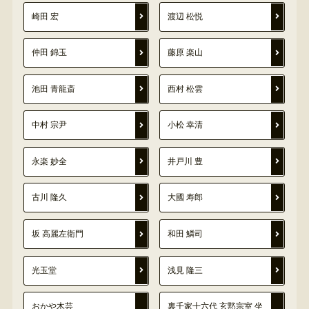
崎田 宏
渡辺 松悦
仲田 錦玉
藤原 楽山
池田 青龍斎
西村 松雲
中村 宗尹
小松 幸清
永楽 妙全
井戸川 豊
古川 隆久
大國 寿郎
坂 高麗左衛門
和田 鱗司
光玉堂
浅見 隆三
おかや木芸
裏千家十六代 玄黙宗室 坐