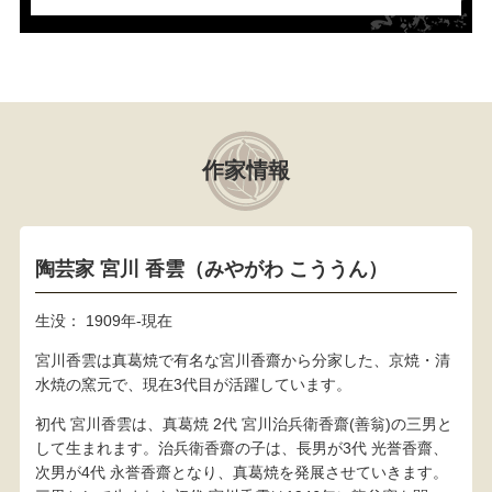
作家情報
陶芸家 宮川 香雲（みやがわ こううん）
生没： 1909年-現在
宮川香雲は真葛焼で有名な宮川香齋から分家した、京焼・清
水焼の窯元で、現在3代目が活躍しています。
初代 宮川香雲は、真葛焼 2代 宮川治兵衛香齋(善翁)の三男と
して生まれます。治兵衛香齋の子は、長男が3代 光誉香齋、
次男が4代 永誉香齋となり、真葛焼を発展させていきます。