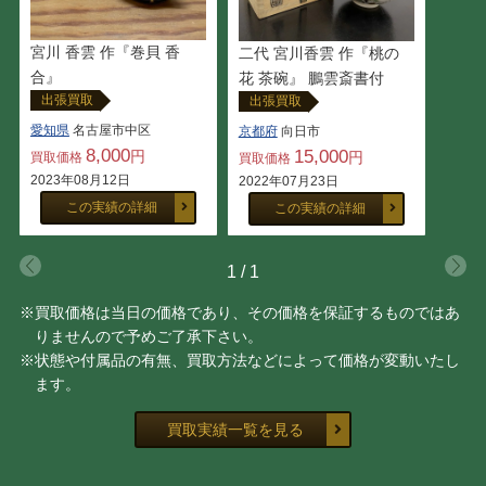
川北 良造
黒井 一楽
宮川 香雲 作『巻貝 香
二代 宮川香雲 作『桃の
玉置 保夫
大谷 司朗
合』
花 茶碗』 鵬雲斎書付
出張買取
出張買取
船木 研児
勝城 蒼鳳
愛知県
名古屋市中区
京都府
向日市
8,000
15,000
円
円
買取価格
買取価格
大澤 光民
大野 昭和斎
2023年08月12日
2022年07月23日
この実績の詳細
この実績の詳細
宇野 宗甕
三代 山田 常山
1
/
1
室瀬 和美
山下 義人
※買取価格は当日の価格であり、その価格を保証するものではあ
りませんので予めご了承下さい。
奥山 峰石
中川 清司
※状態や付属品の有無、買取方法などによって価格が変動いたし
ます。
中川 衛
桂 盛仁
買取実績一覧を見る
原 清
中野 孝一