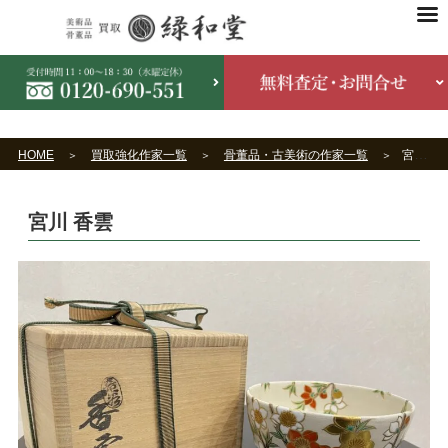
HOME
買取強化作家一覧
骨董品・古美術の作家一覧
宮川 香雲
宮川 香雲