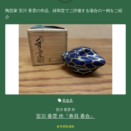
陶芸家 宮川 香雲の作品、緑和堂でご評価する場合の一例をご紹
介
茶道具
宮川 香雲 作
宮川 香雲 作『巻貝 香合』
参考買取価格