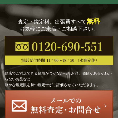
増村 紀一郎
玉川 宣夫
無料
査定・鑑定料、出張費すべて
山岸 一男
北村 昭斎
お気軽にご来店・ご相談下さい。
久世久宝
佐々木 象堂
前田 竹房斎
長野 垤志
慶入 （十一代楽 吉左衛
奥村 吉兵衛
門）
他店でご満足できる値段がつかなかったお品、価値があるかわか
らないお品など
前田 昭博
飛来 一閑
確かな鑑定眼を持つ鑑定士がご評価させていただきます。
土田 友湖
大西 清右衛門
野々村 仁清
高橋道八