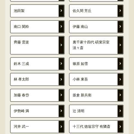
池田製
佐久間 芳丘
南口 閑粋
伊藤 南山
齊藤 雲楽
裏千家十四代 碩叟宗室
淡々斎
鈴木 三成
篠原 如雪
林 孝太郎
小林 東吾
加藤 春岱
坂倉 新兵衛
伊勢崎 満
辻 清明
河井 武一
十三代 徳翁宗守 有隣斎