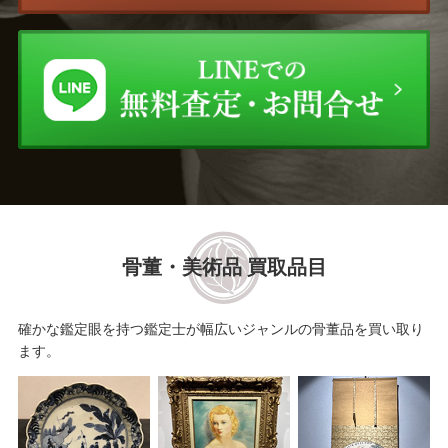
駒澤 利斎
館林 源右衛門
大樋 長左衛門
中里 太郎右衛門
岡部 嶺男
表千家十三代 無盡宗左 即
中斎
三輪 休雪
塚本 快示
須田 祥豊
真清水 蔵六
骨董・美術品 買取品目
清水 六兵衛
鈴木 盛久
確かな鑑定眼を持つ鑑定士が幅広いジャンルの骨董品を買い取り
ます。
肥沼 美智雄
三ツ井 為吉
中川 浄益
原田 拾六