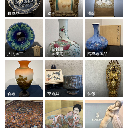
中村 翠嵐
バーナード・リーチ
骨董品
絵画
掛軸
金谷 浄雲
菊池 政光
加藤 重高
三浦 竹軒
楽 吉左衛門
中村 宗哲
中国骨董
人間国宝
中国美術
陶磁器製品
須田 賢司
小森 邦衞
藤沼 昇
太田 儔
小野 珀子
加藤 土師萌
食器
茶道具
仏像
氷見 晃堂
藤原 啓
村越 風月
宮川 香斎（真葛 香斎）