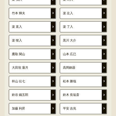
竹本 輝夫
楽 左入
楽 直入
楽 了入
楽 惺入
黒川 大介
鷹取 閑山
山本 広已
大田垣 蓮月
高岡銅器
幹山 伝七
松本 勝哉
鈴谷 鐵五郎
鈴木 長翁斎
加藤 利昇
平安 吉兆