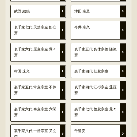
武野 紹鴎
津田 宗及
表千家七代 天然宗左 如心
今井 宗久
斎
表千家六代 原叟宗左 覚々
表千家五代 良休宗佐 随流
斎
斎
村田 珠光
裏千家四代 仙叟宗室
裏千家五代 常叟宗室 不休
表千家四代 江岑宗左 蓬源
斎
斎
裏千家六代 泰叟宗室 六閑
裏千家七代 竺叟宗室 最々
斎
斎
裏千家八代 一燈宗室 又玄
千道安
斎