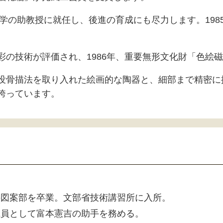
大学の助教授に就任し、後進の育成にも尽力します。198
彩の技術が評価され、1986年、重要無形文化財「色絵
没骨描法を取り入れた絵画的な陶器と、細部まで精密に
誇っています。
科図案部を卒業。文部省技術講習所に入所。
職員として富本憲吉の助手を務める。