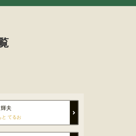
覧
 輝夫
もと てるお