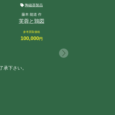
陶磁器製品
藤本 能道 作
芙蓉と鶉図
参考買取価格
100,000
円
了承下さい。