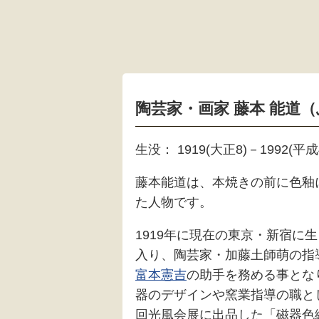
陶芸家・画家 藤本 能道
生没： 1919(大正8)－1992(平成
藤本能道は、本焼きの前に色釉
た人物です。
1919年に現在の東京・新宿
入り、陶芸家・加藤土師萌の指
富本憲吉
の助手を務める事とな
器のデザインや窯業指導の職とし
回光風会展に出品した「磁器色