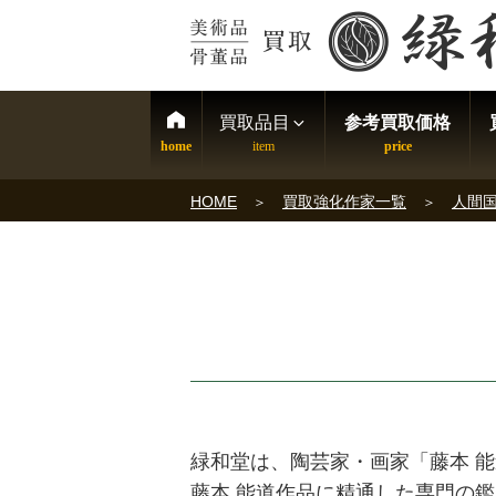
買取品目
参考買取価格
HOME
買取強化作家一覧
人間
緑和堂は、陶芸家・画家「藤本 
藤本 能道作品に精通した専門の