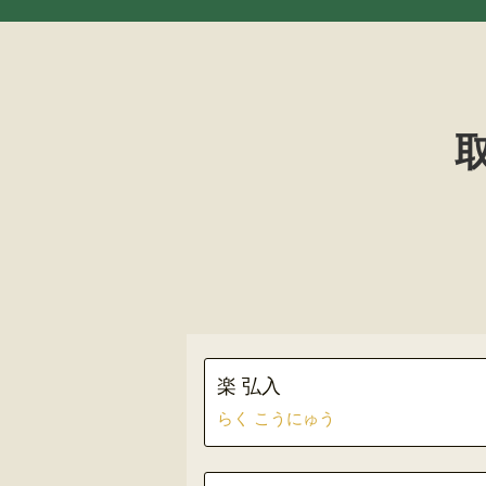
楽 弘入
らく こうにゅう