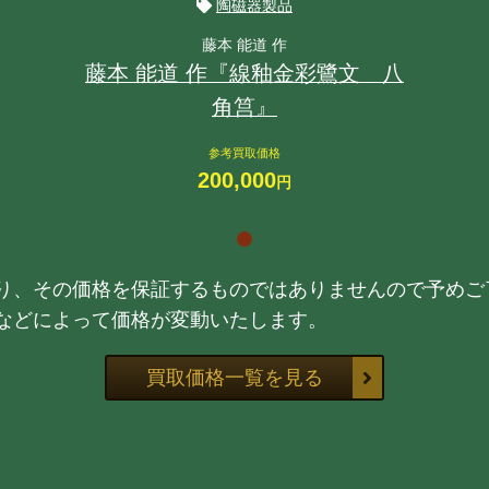
陶磁器製品
藤本 能道 作
藤本 能道 作『線釉金彩鷺文 八
角筥』
参考買取価格
200,000
円
り、その価格を保証するものではありませんので予めご
などによって価格が変動いたします。
買取価格一覧を見る