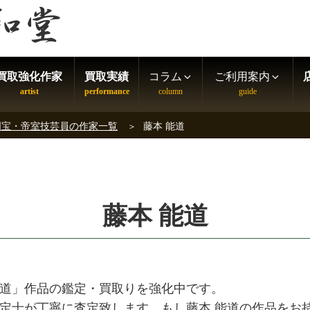
買取強化作家
買取実績
コラム
ご利用案内
国宝・帝室技芸員の作家一覧
藤本 能道
藤本 能道
能道」作品の鑑定・買取りを強化中です。
鑑定士が丁寧に査定致します。もし藤本 能道の作品をお