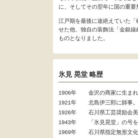
に、そしてその翌年に国の重要
江戸期を最後に途絶えていた「
せた他、独自の装飾法「金銀線
ものとなりました。
氷見 晃堂 略歴
1906年
金沢の商家に生ま
1921年
北島伊三郎に師事
1926年
石川県工芸奨励会
1943年
「氷見晃堂」の号
1969年
石川県指定無形文