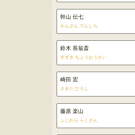
幹山 伝七
かんざん でんしち
鈴木 長翁斎
すずき ちょうおうさい
崎田 宏
さきた ひろし
藤原 楽山
ふじわら らくざん