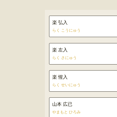
楽 弘入
らく こうにゅう
楽 左入
らく さにゅう
楽 惺入
らく せいにゅう
山本 広已
やまもと ひろみ