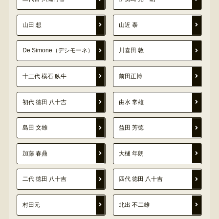
山田 想
山近 泰
De Simone（デシモーネ）
川喜田 敦
十三代 横石 臥牛
前田正博
初代 徳田 八十吉
由水 常雄
島田 文雄
益田 芳徳
加藤 春鼎
大樋 年朗
二代 徳田 八十吉
四代 徳田 八十吉
村田元
北出 不二雄