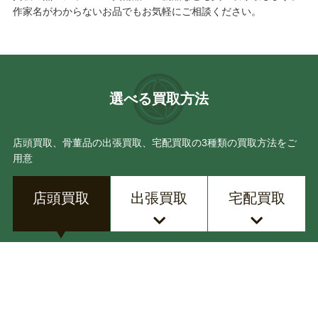
作家名がわからないお品でもお気軽にご相談ください。
永楽 善五郎
猪飼 祐一
鈴木 五郎
上田 直方
選べる買取方法
加藤 孝俊
加守田 章二
店頭買取、骨董品の出張買取、宅配買取の3種類の買取方法をご
北大路 魯山人
黒木 国昭
用意
八木 一夫
鈴木 藏
店頭買取
出張買取
宅配買取
石黒 宗麿
中島 宏
店頭にお持込みいただく店頭買取の流れ
薩摩ガラス工芸
金重 晃介
濱田(浜田) 庄司
沈壽官