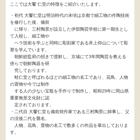
ここでは大饗 仁堂の特徴をご紹介いたします。
・初代 大饗仁堂は明治時代の末頃は京都で細工物の作陶技術
を修行した後、備前
に帰り、三村陶景が設立した伊部陶芸学校に第一期生とし
て入校し、細工物や
ヘラ技術を学ぶと同時に彫刻家である井上仰山について彫
塑を学んでいます。
朝鮮総監府の招きで渡鮮し、京城にて3年間陶芸を教える
傍らで朝鮮陶器を研
究しております。
蛙仁堂と呼ばれるほどの細工物の名工であり、花鳥、人物
の置物や今では制作
する人の少ない宝瓶を手作りで制作し、昭和29年に岡山県
重要無形文化財に認
定されております。
・二代目 大饗仁堂も備前焼作家である三村陶景に師事し、父
の没後二代を襲名。
人物、花鳥、置物の名工で数多くの作品を輩出しておりま
す。