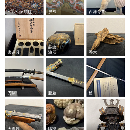
前田 昭博
岩田 久利
ペルシャ絨毯
屏風
西洋骨董
野々村 仁清
尾形 乾山
高橋道八
宮川 香山（真葛 香山）
蒔絵
書道具
漆器
香木
館林 源右衛門
大樋 長左衛門
中里 太郎右衛門
岡部 嶺男
河合 誓徳
宮之原 謙
刀剣
脇差
槍
三輪 休雪
草間 彌生
塚本 快示
井口 大輔
火縄銃
印籠
鈴木 爽司
須田 祥豊