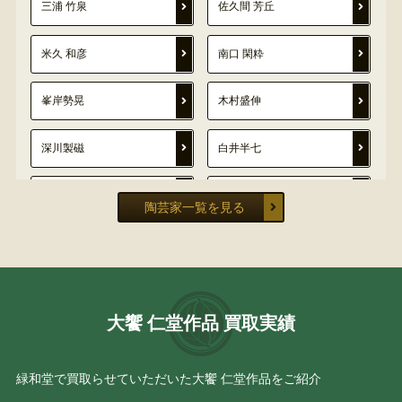
三浦 竹泉
佐久間 芳丘
米久 和彦
南口 閑粋
峯岸勢晃
木村盛伸
深川製磁
白井半七
小西陶古
伊藤 南山
陶芸家一覧を見る
齊藤 雲楽
山本一洋
木村盛康
鈴木 三成
大饗 仁堂作品 買取実績
林 孝太郎
小林 東吾
緑和堂で買取らせていただいた大饗 仁堂作品をご紹介
木村玉舟
加藤 春岱