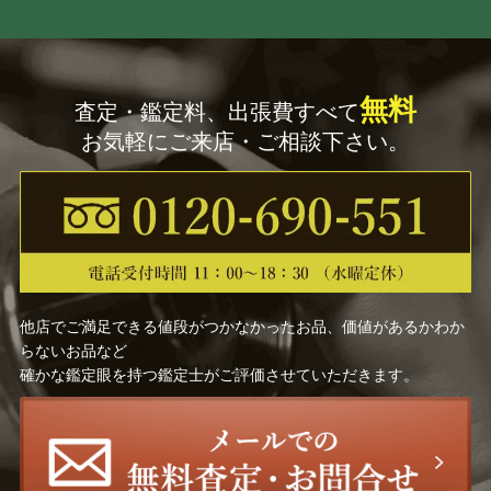
坂倉 新兵衛
申 正熙
月形 那比古
中川自然坊
無料
査定・鑑定料、出張費すべて
お気軽にご来店・ご相談下さい。
伊勢崎 満
辻 清明
河井 武一
清風 与平
浦口 雅行
玉井 楽山
四代 山田常山
利茶土 ミルグリム
他店でご満足できる値段がつかなかったお品、価値があるかわか
らないお品など
確かな鑑定眼を持つ鑑定士がご評価させていただきます。
金谷五郎三郎
伊万里焼・有田焼
今井 政之
伊藤 北斗