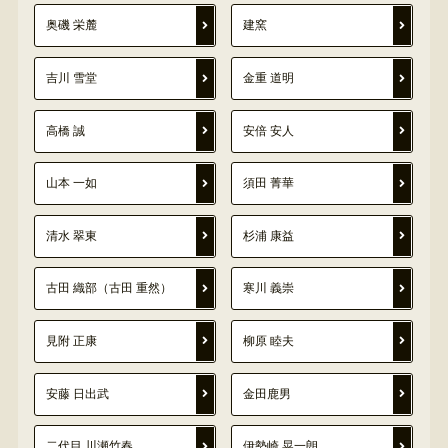
奥磯 栄麓
建窯
吉川 雪堂
金重 道明
高橋 誠
安倍 安人
山本 一如
須田 菁華
清水 翠東
杉浦 康益
古田 織部（古田 重然）
寒川 義崇
見附 正康
柳原 睦夫
安藤 日出武
金田鹿男
二代目 川瀬竹春
伊勢崎 晃一朗