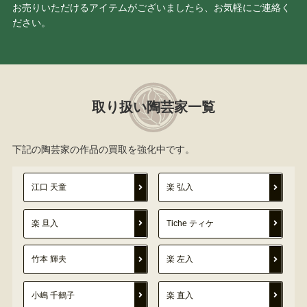
お売りいただけるアイテムがございましたら、お気軽にご連絡く
ださい。
取り扱い陶芸家一覧
下記の陶芸家の作品の買取を強化中です。
江口 天童
楽 弘入
楽 旦入
Tiche ティケ
竹本 輝夫
楽 左入
小嶋 千鶴子
楽 直入