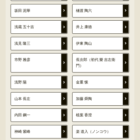
坂田 泥華
樋渡 陶六
浅蔵 五十吉
井上 康徳
浅見 隆三
伊東 陶山
市野 雅彦
長次郎（初代 樂 吉左衛
門）
浅野 陽
金重 愫
山本 長左
加藤 舜陶
内田 鋼一
植葉 香澄
神崎 紫峰
楽 道入（ノンコウ）