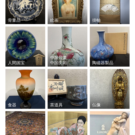
大野 昭和斎
佐藤 走波
骨董品
絵画
掛軸
宇野 宗甕
三代 山田 常山
加藤 卓男
藤田 潤
中里 茂右ヱ門
原 清
中国骨董
人間国宝
中国美術
陶磁器製品
辻 常陸
久世久宝
鹿児島 寿蔵
中村 元風
佐々木 象堂
慶入 （十一代楽 吉左衛
食器
茶道具
仏像
門）
諏訪 蘇山
吉田 美統