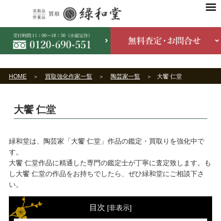
HOME
買取強化作家一覧
陶芸家一覧
大饗 仁堂
大饗 仁堂
緑和堂は、陶芸家「大饗 仁堂」作品の鑑定・買取りを強化中で
す。
大饗 仁堂作品に精通した専門の鑑定士が丁寧に査定致します。も
し大饗 仁堂の作品をお持ちでしたら、ぜひ緑和堂にご相談下さ
い。
目次
[
非表示
]