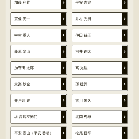
加藤 利昇
平安 吉兆
宗像 亮一
井村 光男
中村 重人
仲田 錦玉
藤原 楽山
河井 創太
加守田 太郎
高 光崖
永楽 妙全
孫 建興
井戸川 豊
古川 隆久
坂 高麗左衛門
北岡 秀雄
平安 香山（平安 香翁）
松尾 晋平