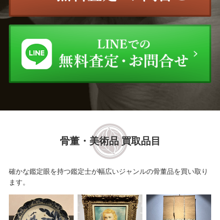
宮川 香雲
小川 長楽
西岡 小十
田村 耕一
本阿弥 光悦
山崎 光洋
山口 真人
石井 康治
青木 龍山
鈞窯
豊場 惺也
原 清
骨董・美術品 買取品目
黒井 一楽
玉置 保夫
確かな鑑定眼を持つ鑑定士が幅広いジャンルの骨董品を買い取り
ます。
大谷 司朗
山田 義明
船木 研児
金重 素山