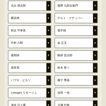
北出 塔次郎
熊野 九郎右衛門
横浜焼
ゲルト・クナッパ―
和太 守卑良
珉平焼
中村 六郎
金 正玉
葛明祥
駒井 音次郎
原良窯
鈴木 青々
パブロ・ピカソ
柳下 季器
Limoges リモージュ
吉田 一也
津金 日人夢
川瀬 竹春