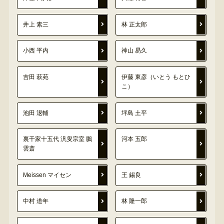
井上 素三
林 正太郎
小西 平内
神山 易久
吉田 萩苑
伊藤 東彦（いとう もとひ
こ）
池田 退輔
坪島 土平
裏千家十五代 汎叟宗室 鵬
河本 五郎
雲斎
Meissen マイセン
王 錫良
中村 道年
林 隆一郎