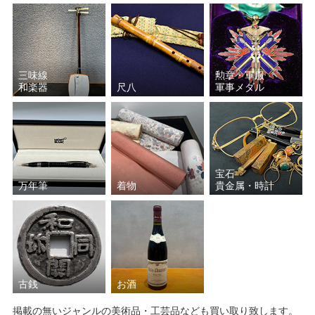
小野 珀子
加藤 土師萌
藤原 啓
須田 剋太
三味線
勲章・軍服
和楽器
尺八
軍事メダル
宮川 香斎（真葛 香斎）
中里 重利
波多野 善蔵
山本 陶秀
楠部 彌弌
近藤 悠三
宝石
万年筆
着物
貴金属・時計
葉山 有樹
和田 桐山
島田 幸一
塚本治彦
岩田 藤七
加藤 唐九郎
古銭
お酒
清水 卯一
五十嵐 新平
掲載の無いジャンルの美術品・工芸品なども買い取り致します。