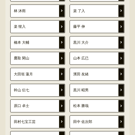
林 沐雨
楽 了入
楽 惺入
藤平 伸
橋本 大輔
黒川 大介
鷹取 閑山
山本 広已
大田垣 蓮月
濱田 友緒
幹山 伝七
黒川 昭男
原口 卓士
松本 勝哉
田村七宝工芸
田中 佐次郎