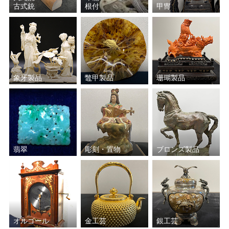
古式銃
根付
甲冑
真清水 蔵六
川瀬 忍
清水 六兵衛
肥沼 美智雄
象牙製品
鼈甲製品
珊瑚製品
松井 康成
三ツ井 為吉
池田 満寿夫
原田 拾六
バーナード・リーチ
佐々木 二六
翡翠
彫刻・置物
ブロンズ製品
鎌田 幸二
三浦 竹軒
楽 吉左衛門
山田 和
中田 一於
福島 善三
オルゴール
金工芸
銀工芸