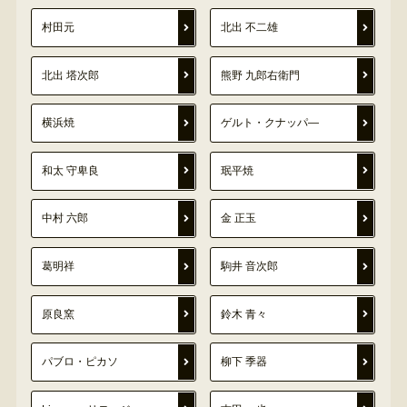
村田元
北出 不二雄
北出 塔次郎
熊野 九郎右衛門
横浜焼
ゲルト・クナッパ―
和太 守卑良
珉平焼
中村 六郎
金 正玉
葛明祥
駒井 音次郎
原良窯
鈴木 青々
パブロ・ピカソ
柳下 季器