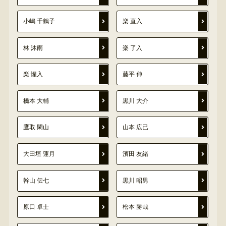
小嶋 千鶴子
楽 直入
林 沐雨
楽 了入
楽 惺入
藤平 伸
橋本 大輔
黒川 大介
鷹取 閑山
山本 広已
大田垣 蓮月
濱田 友緒
幹山 伝七
黒川 昭男
原口 卓士
松本 勝哉