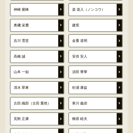
神崎 紫峰
楽 道入（ノンコウ）
奥磯 栄麓
建窯
吉川 雪堂
金重 道明
高橋 誠
安倍 安人
山本 一如
須田 菁華
清水 翠東
杉浦 康益
古田 織部（古田 重然）
寒川 義崇
見附 正康
柳原 睦夫