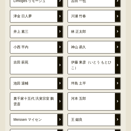
Limoges リモージュ
吉田 一也
津金 日人夢
川瀬 竹春
井上 素三
林 正太郎
小西 平内
神山 易久
吉田 萩苑
伊藤 東彦（いとう もとひ
こ）
池田 退輔
坪島 土平
裏千家十五代 汎叟宗室 鵬
河本 五郎
雲斎
Meissen マイセン
王 錫良