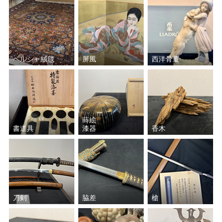
中田 一於
福島 善三
小野 珀子
加藤 土師萌
ペルシャ絨毯
屏風
西洋骨董
藤原 啓
須田 剋太
宮川 香斎（真葛 香斎）
中里 重利
波多野 善蔵
山本 陶秀
蒔絵
書道具
漆器
香木
楠部 彌弌
近藤 悠三
葉山 有樹
和田 桐山
島田 幸一
塚本治彦
刀剣
脇差
槍
岩田 藤七
加藤 唐九郎