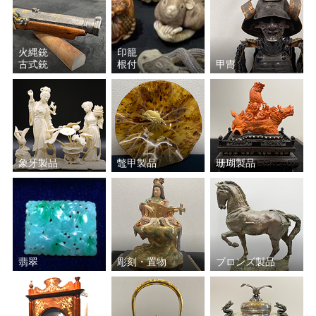
清水 卯一
五十嵐 新平
火縄銃
印籠
古式銃
根付
甲冑
永楽 善五郎
猪飼 祐一
鈴木 五郎
上田 直方
加藤 孝俊
加守田 章二
象牙製品
鼈甲製品
珊瑚製品
北大路 魯山人
黒木 国昭
八木 一夫
鈴木 藏
石黒 宗麿
中島 宏
翡翠
彫刻・置物
ブロンズ製品
薩摩ガラス工芸
金重 晃介