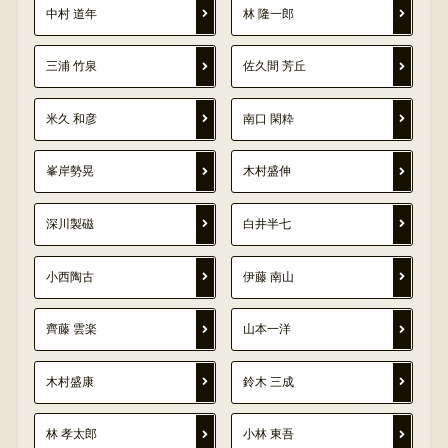
中村 道年
林 隆一郎
三浦 竹泉
佐久間 芳丘
米久 和彦
南口 閑粋
峯岸勢晃
木村盛伸
深川製磁
白井半七
小西陶古
伊藤 南山
齊藤 雲楽
山本一洋
木村盛康
鈴木 三成
林 孝太郎
小林 東吾