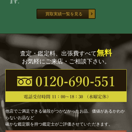
ます。
船木 研児
金重 素山
買取実績一覧を見る
大野 昭和斎
佐藤 走波
宇野 宗甕
三代 山田 常山
無料
査定・鑑定料、出張費すべて
加藤 卓男
藤田 潤
お気軽にご来店・ご相談下さい。
中里 茂右ヱ門
原 清
辻 常陸
久世久宝
鹿児島 寿蔵
中村 元風
他店でご満足できる値段がつかなかったお品、価値があるかわか
らないお品など
佐々木 象堂
慶入 （十一代楽 吉左衛
確かな鑑定眼を持つ鑑定士がご評価させていただきます。
門）