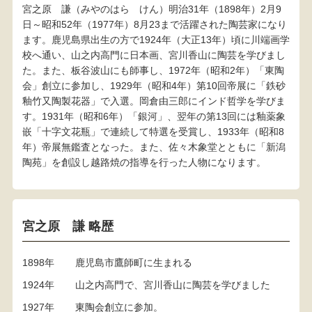
宮之原 謙（みやのはら けん）明治31年（1898年）2月9
日～昭和52年（1977年）8月23まで活躍された陶芸家になり
ます。鹿児島県出生の方で1924年（大正13年）頃に川端画学
校へ通い、山之内高門に日本画、宮川香山に陶芸を学びまし
た。また、板谷波山にも師事し、1972年（昭和2年）「東陶
会」創立に参加し、1929年（昭和4年）第10回帝展に「鉄砂
釉竹又陶製花器」で入選。岡倉由三郎にインド哲学を学びま
す。1931年（昭和6年）「銀河」、翌年の第13回には釉薬象
嵌「十字文花瓶」で連続して特選を受賞し、1933年（昭和8
年）帝展無鑑査となった。また、佐々木象堂とともに「新潟
陶苑」を創設し越路焼の指導を行った人物になります。
宮之原 謙 略歴
1898年
鹿児島市鷹師町に生まれる
1924年
山之内高門で、宮川香山に陶芸を学びました
1927年
東陶会創立に参加。