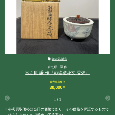
陶磁器製品
宮之原 謙 作
宮之原 謙 作『彩盛磁花文 香炉』
参考買取価格
30,000
円
1
/
1
※参考買取価格は当日の価格であり、その価格を保証するもので
はありませんので予めご了承下さい。