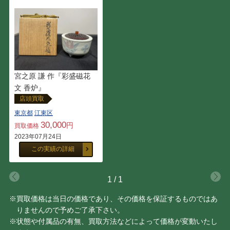
今井 政之
伊藤 北斗
宮川 香雲
小川 長楽
西岡 小十
田村 耕一
宮之原 謙 作『彩盛磁花
本阿弥 光悦
山崎 光洋
文 香炉』
店頭買取
東京都
江東区
山口 真人
石井 康治
30,000
円
買取価格
2023年07月24日
青木 龍山
鈞窯
この実績の詳細
豊場 惺也
原 清
1
/
1
黒井 一楽
玉置 保夫
※買取価格は当日の価格であり、その価格を保証するものではあ
りませんので予めご了承下さい。
※状態や付属品の有無、買取方法などによって価格が変動いたし
大谷 司朗
山田 義明