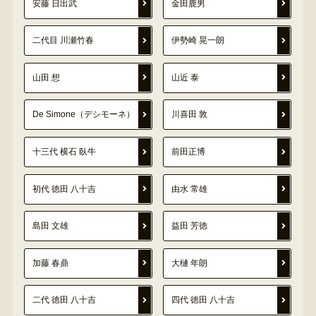
安藤 日出武
金田鹿男
二代目 川瀬竹春
伊勢崎 晃一朗
山田 想
山近 泰
De Simone（デシモーネ）
川喜田 敦
十三代 横石 臥牛
前田正博
初代 徳田 八十吉
由水 常雄
島田 文雄
益田 芳徳
加藤 春鼎
大樋 年朗
二代 徳田 八十吉
四代 徳田 八十吉