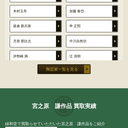
木村玉舟
加藤 春岱
坂倉 新兵衛
申 正熙
月形 那比古
中川自然坊
伊勢崎 満
辻 清明
陶芸家一覧を見る
河井 武一
清風 与平
浦口 雅行
玉井 楽山
四代 山田常山
利茶土 ミルグリム
宮之原 謙作品 買取実績
金谷五郎三郎
伊万里焼・有田焼
緑和堂で買取らせていただいた宮之原 謙作品をご紹介