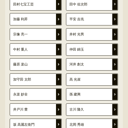
田村七宝工芸
田中 佐次郎
加藤 利昇
平安 吉兆
宗像 亮一
井村 光男
中村 重人
仲田 錦玉
藤原 楽山
河井 創太
加守田 太郎
高 光崖
永楽 妙全
孫 建興
井戸川 豊
古川 隆久
坂 高麗左衛門
北岡 秀雄