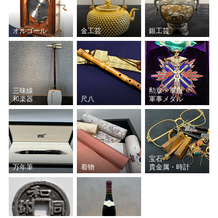
濱田(浜田) 庄司
沈壽官
オルゴール
金工芸
銀工芸
エミール・ガレ
加藤孝造
瀧田 項一
谷本 光生
好本 宗峯
金城 次郎
三味線
勲章・軍服
和楽器
尺八
軍事メダル
若尾 利貞
江崎 一生
荒川 豊蔵（豊藏）
川喜田 半泥子
宝石
武腰 潤
長岡 空郷
万年筆
着物
貴金属・時計
芦澤 良憲
安食 潤
安食 ひろ
浅見五郎助（当代）