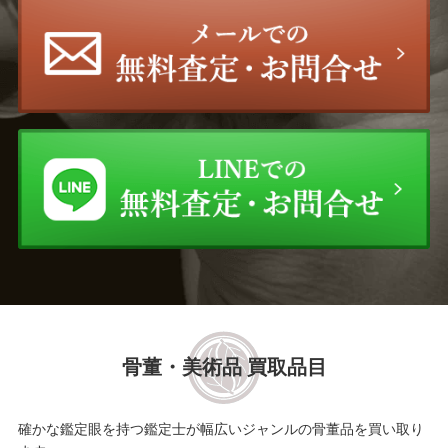
諏訪 蘇山
吉田 美統
前田 昭博
岩田 久利
野々村 仁清
尾形 乾山
高橋道八
宮川 香山（真葛 香山）
館林 源右衛門
大樋 長左衛門
中里 太郎右衛門
岡部 嶺男
河合 誓徳
宮之原 謙
骨董・美術品 買取品目
三輪 休雪
草間 彌生
確かな鑑定眼を持つ鑑定士が幅広いジャンルの骨董品を買い取り