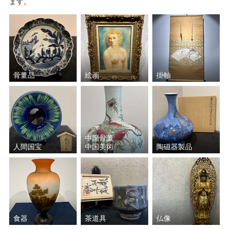
塚本 快示
井口 大輔
ます。
鈴木 爽司
須田 祥豊
真清水 蔵六
川瀬 忍
骨董品
絵画
掛軸
清水 六兵衛
肥沼 美智雄
松井 康成
三ツ井 為吉
池田 満寿夫
原田 拾六
中国骨董
人間国宝
中国美術
陶磁器製品
バーナード・リーチ
佐々木 二六
鎌田 幸二
三浦 竹軒
楽 吉左衛門
山田 和
食器
茶道具
仏像