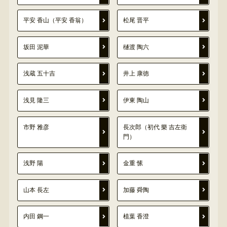
平安 香山（平安 香翁）
松尾 晋平
坂田 泥華
樋渡 陶六
浅蔵 五十吉
井上 康徳
浅見 隆三
伊東 陶山
市野 雅彦
長次郎（初代 樂 吉左衛
門）
浅野 陽
金重 愫
山本 長左
加藤 舜陶
内田 鋼一
植葉 香澄